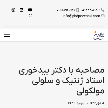
02188940962
02188802153
info@phdpezeshki.com
مصاحبه با دکتر بیدخوری
استاد ژنتیک و سلولی
مولکولی
02 مهر 1392
بازدید: 3446