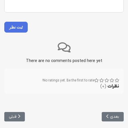
-
-
-
-
-
-
-
-
ثبت نظر
There are no comments posted here yet
No ratings yet. Be the first to rate!
نظرات
(
0
)
مطلب بعدی: مصاحبه با دکتر خرقانی استاد بهداشت باروری
مطلب قبلی: 
بعدی
قبلی