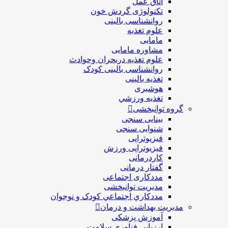
اتاق عمل
تکنولوژی گردش خون
روانشناسی بالینی
علوم تغذیه
مامایی
مشاوره مامایی
علوم تغذیه دربحران وحوادث
روانشناسی بالینی کودک
تغذیه بالینی
هوشبری
تغذيه ورزشي
گروه توانبخشی
بینایی سنجی
شنوایی سنجی
فیزیوتراپی
فیزیوتراپی ورزش
کاردرمانی
گفتار درمانی
مددکاری اجتماعی
مديريت توانبخشی
مددکاري اجتماعي کودک و نوجوان
مدیریت بهداشت و درمان
آموزش پزشکی
ارزیابی فناوری سلامت