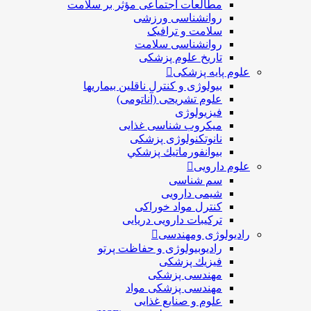
مطالعات اجتماعی مؤثر بر سلامت
روانشناسی ورزشی
سلامت و ترافیک
روانشناسی سلامت
تاریخ علوم پزشکی
علوم پایه پزشکی
بیولوژی و کنترل ناقلین بیماریها
علوم تشریحی (آناتومی)
فیزیولوژی
ميكروب شناسی غذایی
نانوتکنولوژی پزشکی
بيوانفورماتيك پزشكي
علوم دارویی
سم شناسی
شیمی دارویی
کنترل مواد خوراکی
ترکیبات دارویی دریایی
رادیولوژی ومهندسی
رادیوبیولوژی و حفاظت پرتو
فيزيك پزشکی
مهندسی پزشکی
مهندسی پزشکی مواد
علوم و صنايع غذایی