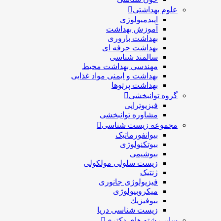
علوم بهداشتی
اپیدمیولوژی
آموزش بهداشت
بهداشت باروری
بهداشت حرفه ای
سالمند شناسی
مهندسی بهداشت محيط
بهداشت و ایمنی مواد غذایی
بهداشت پرتوها
گروه توانبخشی
فیزیوتراپی
مشاوره توانبخشی
مجموعه زیست شناسی
بیوانفورماتیک
بیوتکنولوژی
بیوشیمی
زیست سلولی مولکولی
ژنتیک
فیزیولوژی جانوری
میکروبیولوژی
بيوفيزيك
زیست شناسی دریا
سایر رشته های دکتری