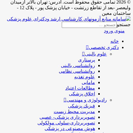
© 2026 تمامی حقوق محفوظ است. آدرس:‌ تهران بالاتر ازمیدان
ولیعصر -بعد از تقاطع زرتشت - خیابان پزشک پور - پلاک 12 -
ساختمان معین
جستجو
منوی ورود
خانه
دکتری تخصصی
علوم بالینی
پرستاری
روانشناسی بالینی
روانشناسی نظامی
علوم تغذیه
مامایی
مطالعات اعتیاد
اخلاق پزشکی
رادیولوژی و مهندسی
فيزيك پزشکی
مدیریت محیط زیست
تصویربرداری پزشکی- عصبی
تصویربرداری-سلولی مولکولی
هوش مصنوعی در پزشکی