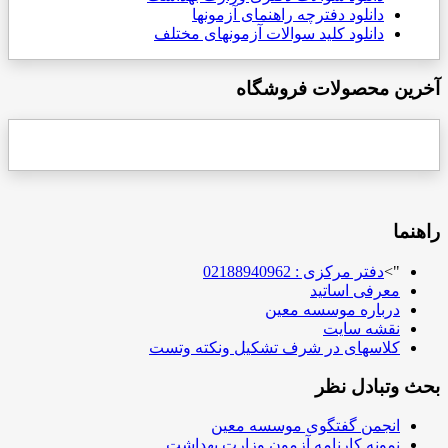
دانلود دفترچه راهنمای آزمونها
دانلود کلید سوالات آزمونهای مختلف
آخرین محصولات فروشگاه
راهنما
">
دفتر مرکزی : 02188940962
معرفی اساتید
درباره موسسه معین
نقشه سایت
کلاسهای در شرف تشکیل ونکته وتست
بحث وتبادل نظر
انجمن گفتگوی موسسه معین
نمونه کارنامه آزمون وزارت بهداشت