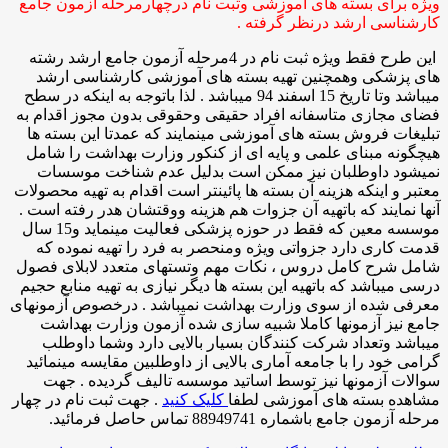
ویژه برای بسته های آموزشی وثبت نام درچهارمرحله آزمون جامع
کارشناسی ارشد درنظر گرفته .
این طرح فقط ویژه ثبت نام در 4مرحله آزمون جامع ارشد رشته
های پزشکی وهمچنین تهیه بسته های آموزشی کارشناسی ارشد
میباشد وتا تاریخ 15 اسفند 94 میباشد . لذا باتوجه به اینکه در سطح
فضای مجازی متاسفانه افراد حقیقی وحقوقی بدون مجوز اقدام به
تبلیغات فروش بسته های آموزشی مینمایند که عمدتا این بسته ها
هیچگونه مبنای علمی و پایه ای از کنکور وزارت بهداشت را شامل
نمیشود داوطلبان نیز ممکن است بدلیل عدم شناخت موسسات
معتبر و اینکه هزینه آن بسته ها پائینتر است اقدام به تهیه محصولات
آنها نمایند که باتهیه آن جزوات هم هزینه ووقتشان هدر رفته است .
موسسه معین که فقط در حوزه پزشکی فعالیت مینماید و15 سال
قدمت کاری دارد جزواتی ویژه ومنحصر به فرد را تهیه نموده که
شامل شرح کامل دروس ، نکات مهم وتستهای متعدد لابلای فصول
درسی میباشد که باتهیه این بسته ها دیگر نیازی به تهیه منابع حجیم
معرفی شده از سوی وزارت بهداشت نمیباشد . درخصوص آزمونهای
جامع نیز آزمونها کاملا شبیه سازی شده آزمون وزارت بهداشت
میباشد وتعداد شرکت کنندگان بسیار بالایی دارد وشما داوطلب
گرامی خود را با جامعه آماری بالایی از داوطلبین مقایسه مینمائید
سوالات آزمونها نیز توسط اساتید موسسه تالیف گردیده . جهت
مشاهده بسته های آموزشی لطفا
کلیک کنید
. جهت ثبت نام در چهار
مرحله آزمون جامع باشماره 88949741 تماس حاصل فرمائید.