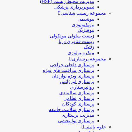
مدیریت محیط زیست (HSE)
تصویربرداری پزشکی
مجموعه زیست شناسی
بیوشیمی
بیوتکنولوژی
بیوفیزیک
زیست سلولی مولکولی
زیست فناوری دریا
ژنتیک
میکروبیولوژی
مجموعه پرستاری
پرستاری داخلی جراحی
پرستاری مراقبت های ويژه
پرستاری ويژه نوازادان
پرستاری اورژانس
روانپرستاری
پرستاری سالمندی
پرستاری نظامی
پرستاری کودکان
پرستاری سلامت جامعه
مدیریت پرستاری
پرستاری توانبخشی
علوم بالینی