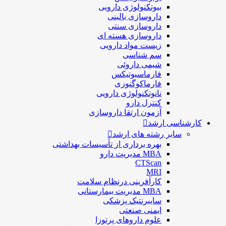
بيوتكنولوژی دارویی
داروسازی بالينی
داروسازی سنتی
داروسازی هسته ای
زیست مواد دارویی
سم شناسی
شيمی داروئی
فارماسيوتيكس
فارماكوگنوزی
نانوتکنولوژی دارویی
كنترل دارو
آزمون ارتقا داروسازی
کارشناسی ارشد
سایر رشته های ارشد
بهره برداری از تأسیسات بهداشتی
MBA مدیریت دارو
CTScan
MRI
کارآفرینی درنظام سلامت
MBA مدیریت بیمارستانی
سایبرنتیک پزشکی
ایمنی صنعتی
علوم داروهای پرتوزا