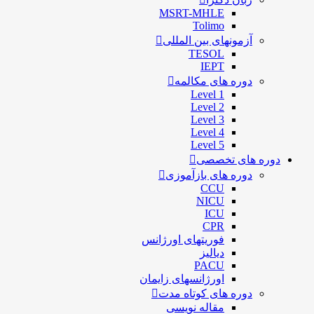
MSRT-MHLE
Tolimo
آزمونهای بین المللی
TESOL
IEPT
دوره های مکالمه
Level 1
Level 2
Level 3
Level 4
Level 5
دوره های تخصصی
دوره های بازآموزی
CCU
NICU
ICU
CPR
فوریتهای اورژانس
دیالیز
PACU
اورژانسهای زایمان
دوره های کوتاه مدت
مقاله نویسی