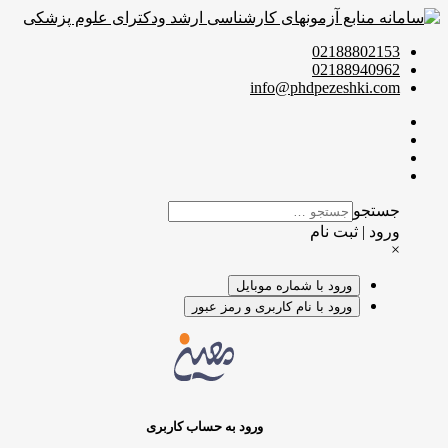
02188802153
02188940962
info@phdpezeshki.com
جستجو
ورود | ثبت نام
×
ورود با شماره موبایل
ورود با نام کاربری و رمز عبور
ورود به حساب کاربری