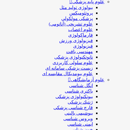
علوم پایه پزشکی
بیولوژی تولید مثل
پروتئومیکس
پزشکی مولکولی
علوم تشریحی (آناتومی)
علوم اعصاب
فارماکولوژی
فیزیولوژی ورزش
فیزیولوژی
مهندسی بافت
نانوتکنولوژی پزشکی
علوم سلولی کاربردی
زیست پزشکی سامانه ای
علوم بیومدیکال مقایسه ای
علوم آزمایشگاهی
انگل شناسی
باکتری شناسی
بیوتکنولوژی پزشکی
ژنتيك پزشکی
قارچ شناسی پزشكی
بیوشیمی بالینی
ویروس شناسی
ایمنی شناسی
خون شناسی