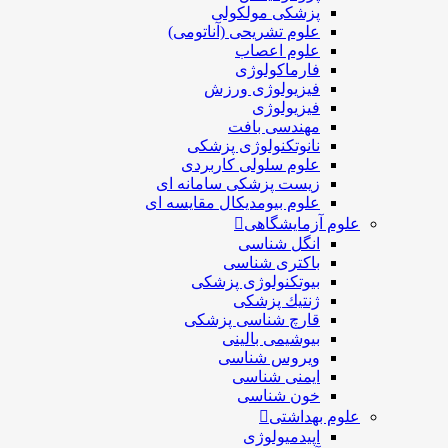
پزشکی مولکولی
علوم تشریحی (آناتومی)
علوم اعصاب
فارماکولوژی
فیزیولوژی ورزش
فیزیولوژی
مهندسی بافت
نانوتکنولوژی پزشکی
علوم سلولی کاربردی
زیست پزشکی سامانه ای
علوم بیومدیکال مقایسه ای
علوم آزمایشگاهی
انگل شناسی
باکتری شناسی
بیوتکنولوژی پزشکی
ژنتيك پزشکی
قارچ شناسی پزشكی
بیوشیمی بالینی
ویروس شناسی
ایمنی شناسی
خون شناسی
علوم بهداشتی
اپیدمیولوژی