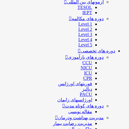
آزمونهای بین المللی
TESOL
IEPT
دوره های مکالمه
Level 1
Level 2
Level 3
Level 4
Level 5
دوره های تخصصی
دوره های بازآموزی
CCU
NICU
ICU
CPR
فوریتهای اورژانس
دیالیز
PACU
اورژانسهای زایمان
دوره های کوتاه مدت
مقاله نویسی
مدیریت بهداشت ودرمان
مديريت رضايت بيمار
حاكميت بالينی