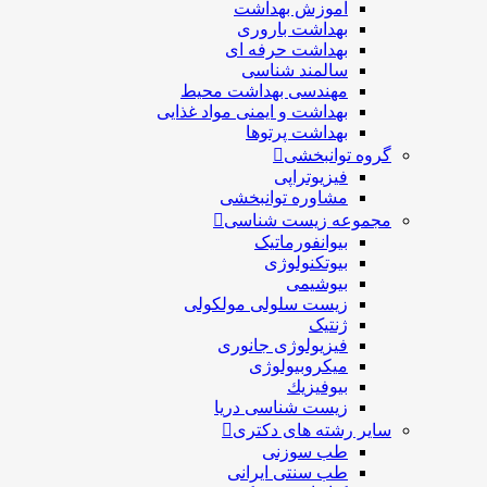
آموزش بهداشت
بهداشت باروری
بهداشت حرفه ای
سالمند شناسی
مهندسی بهداشت محيط
بهداشت و ایمنی مواد غذایی
بهداشت پرتوها
گروه توانبخشی
فیزیوتراپی
مشاوره توانبخشی
مجموعه زیست شناسی
بیوانفورماتیک
بیوتکنولوژی
بیوشیمی
زیست سلولی مولکولی
ژنتیک
فیزیولوژی جانوری
میکروبیولوژی
بيوفيزيك
زیست شناسی دریا
سایر رشته های دکتری
طب سوزنی
طب سنتی ایرانی