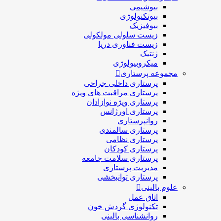
بیوشیمی
بیوتکنولوژی
بیوفیزیک
زیست سلولی مولکولی
زیست فناوری دریا
ژنتیک
میکروبیولوژی
مجموعه پرستاری
پرستاری داخلی جراحی
پرستاری مراقبت های ويژه
پرستاری ويژه نوازادان
پرستاری اورژانس
روانپرستاری
پرستاری سالمندی
پرستاری نظامی
پرستاری کودکان
پرستاری سلامت جامعه
مدیریت پرستاری
پرستاری توانبخشی
علوم بالینی
اتاق عمل
تکنولوژی گردش خون
روانشناسی بالینی