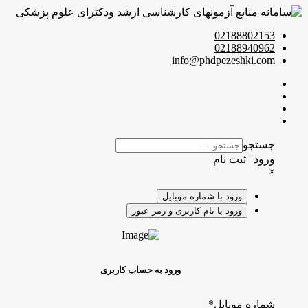
02188802153
02188940962
info@phdpezeshki.com
جستجو
ورود | ثبت نام
×
ورود با شماره موبایل
ورود با نام کاربری و رمز عبور
ورود به حساب کاربری
شماره موبایل
*