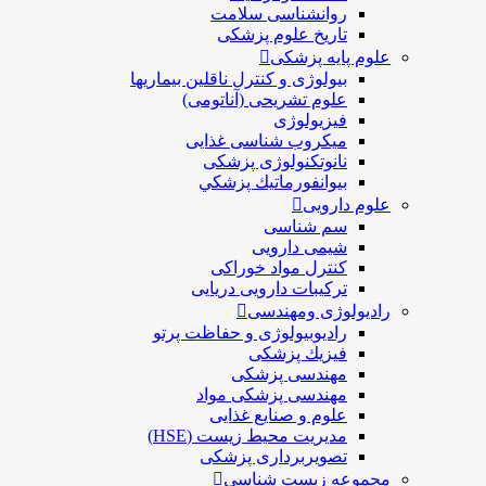
روانشناسی سلامت
تاریخ علوم پزشکی
علوم پایه پزشکی
بیولوژی و کنترل ناقلین بیماریها
علوم تشریحی (آناتومی)
فیزیولوژی
ميكروب شناسی غذایی
نانوتکنولوژی پزشکی
بيوانفورماتيك پزشكي
علوم دارویی
سم شناسی
شیمی دارویی
کنترل مواد خوراکی
ترکیبات دارویی دریایی
رادیولوژی ومهندسی
رادیوبیولوژی و حفاظت پرتو
فيزيك پزشکی
مهندسی پزشکی
مهندسی پزشکی مواد
علوم و صنايع غذایی
مدیریت محیط زیست (HSE)
تصویربرداری پزشکی
مجموعه زیست شناسی