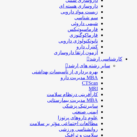
داروسازی سنتی
داروسازی هسته ای
زیست مواد دارویی
سم شناسی
شيمی داروئی
فارماسيوتيكس
فارماكوگنوزی
نانوتکنولوژی دارویی
كنترل دارو
آزمون ارتقا داروسازی
کارشناسی ارشد
سایر رشته های ارشد
بهره برداری از تأسیسات بهداشتی
MBA مدیریت دارو
CTScan
MRI
کارآفرینی درنظام سلامت
MBA مدیریت بیمارستانی
سایبرنتیک پزشکی
ایمنی صنعتی
علوم داروهای پرتوزا
مطالعات اجتماعی مؤثر بر سلامت
روانشناسی ورزشی
سلامت و ترافیک