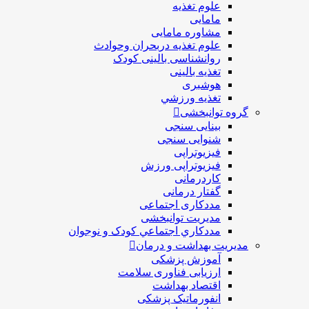
علوم تغذیه
مامایی
مشاوره مامایی
علوم تغذیه دربحران وحوادث
روانشناسی بالینی کودک
تغذیه بالینی
هوشبری
تغذيه ورزشي
گروه توانبخشی
بینایی سنجی
شنوایی سنجی
فیزیوتراپی
فیزیوتراپی ورزش
کاردرمانی
گفتار درمانی
مددکاری اجتماعی
مديريت توانبخشی
مددکاري اجتماعي کودک و نوجوان
مدیریت بهداشت و درمان
آموزش پزشکی
ارزیابی فناوری سلامت
اقتصاد بهداشت
انفورماتیک پزشکی