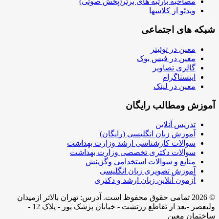
مصاحبه بارتبه های برتر(پخش صوتی)
ویدئو از کلاسها
شبکه های اجتماعی
معین در توئیتر
معین در فیس بوک
گالری تصاویر
اینستاگرام
معین در لینک
آموزش ومطالب رایگان
تدریس آنلاین
آموزش زبان انگلیسی (رایگان)
سوالات کارشناسی ارشد وزارت بهداشت
سوالات دکتری تخصصی وزارت بهداشت
منابع و سوالات استخدامی وگزینش
آموزش تصویری زبان انگلیسی
آزمون آنلاین زبان ارشد و دکتری
© 2026 تمامی حقوق محفوظ است. آدرس:‌ تهران بالاتر ازمیدان
ولیعصر -بعد از تقاطع زرتشت - خیابان پزشک پور - پلاک 12 -
ساختمان معین