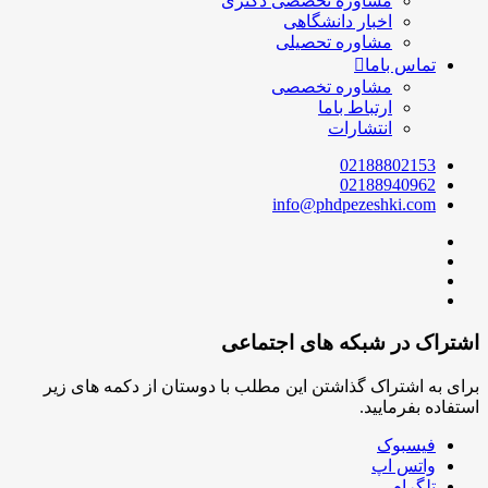
مشاوره تخصصی دکتری
اخبار دانشگاهی
مشاوره تحصیلی
تماس باما
مشاوره تخصصی
ارتباط باما
انتشارات
02188802153
02188940962
info@phdpezeshki.com
اشتراک در شبکه های اجتماعی
برای به اشتراک گذاشتن این مطلب با دوستان از دکمه های زیر
استفاده بفرمایید.
فیسبوک
واتس اپ
تلگرام