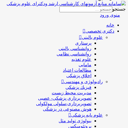
جستجو
منوی ورود
خانه
دکتری تخصصی
علوم بالینی
پرستاری
روانشناسی بالینی
روانشناسی نظامی
علوم تغذیه
مامایی
مطالعات اعتیاد
اخلاق پزشکی
رادیولوژی و مهندسی
فيزيك پزشکی
مدیریت محیط زیست
تصویربرداری پزشکی- عصبی
تصویربرداری-سلولی مولکولی
هوش مصنوعی در پزشکی
علوم پایه پزشکی
بیولوژی تولید مثل
پروتئومیکس