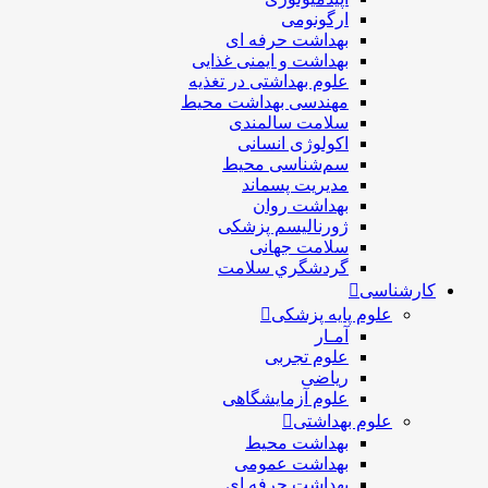
ارگونومی
بهداشت حرفه ای
بهداشت و ایمنی غذایی
علوم بهداشتی در تغذیه
مهندسی بهداشت محيط
سلامت سالمندی
اکولوژی انسانی
سم‌شناسی محیط
مدیریت پسماند
بهداشت روان
ژورنالیسم پزشکی
سلامت جهانی
گردشگري سلامت
کارشناسی
علوم پایه پزشکی
آمـار
علوم تجربی
ریاضی
علوم آزمایشگاهی
علوم بهداشتی
بهداشت محیط
بهداشت عمومی
بهداشت حرفه ای