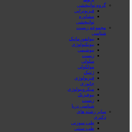
گروه توانبخشی
فیزیوتراپی
مشاوره
توانبخشی
مجموعه زیست
شناسی
بیوانفورماتیک
بیوتکنولوژی
بیوشیمی
زیست
سلولی
مولکولی
ژنتیک
فیزیولوژی
جانوری
میکروبیولوژی
بيوفيزيك
زیست
شناسی دریا
سایر رشته های
دکتری
طب سوزنی
طب سنتی