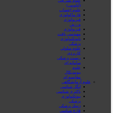
علوم تشریحی
(آناتومی)
علوم اعصاب
فارماکولوژی
فیزیولوژی
ورزش
فیزیولوژی
مهندسی بافت
نانوتکنولوژی
پزشکی
علوم سلولی
کاربردی
زیست پزشکی
سامانه ای
علوم
بیومدیکال
مقایسه ای
علوم آزمایشگاهی
انگل شناسی
باکتری شناسی
بیوتکنولوژی
پزشکی
ژنتيك پزشکی
قارچ شناسی