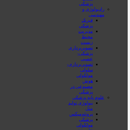
پزشکی
رادیولوژی و
مهندسی
فيزيك
پزشکی
مدیریت
محیط
زیست
تصویربرداری
پزشکی-
عصبی
تصویربرداری-
سلولی
مولکولی
هوش
مصنوعی در
پزشکی
علوم پایه پزشکی
بیولوژی تولید
مثل
پروتئومیکس
پزشکی
مولکولی