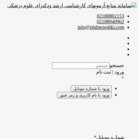
02188802153
02188940962
info@phdpezeshki.com
جستجو
ورود | ثبت نام
×
ورود با شماره موبایل
ورود با نام کاربری و رمز عبور
شماره موبایل
*