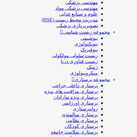
مهندسی پزشکی
مهندسی پزشکی مواد
علوم و صنايع غذایی
مدیریت محیط زیست (HSE)
تصویربرداری پزشکی
مجموعه زیست شناسی
بیوشیمی
بیوتکنولوژی
بیوفیزیک
زیست سلولی مولکولی
زیست فناوری دریا
ژنتیک
میکروبیولوژی
مجموعه پرستاری
پرستاری داخلی جراحی
پرستاری مراقبت های ويژه
پرستاری ويژه نوازادان
پرستاری اورژانس
روانپرستاری
پرستاری سالمندی
پرستاری نظامی
پرستاری کودکان
پرستاری سلامت جامعه