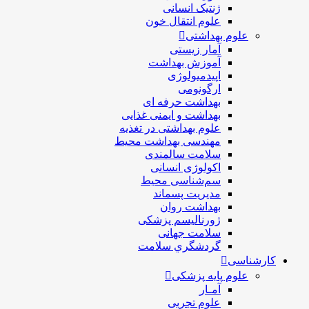
ژنتیک انسانی
علوم انتقال خون
علوم بهداشتی
آمار زیستی
آموزش بهداشت
اپیدمیولوژی
ارگونومی
بهداشت حرفه ای
بهداشت و ایمنی غذایی
علوم بهداشتی در تغذیه
مهندسی بهداشت محيط
سلامت سالمندی
اکولوژی انسانی
سم‌شناسی محیط
مدیریت پسماند
بهداشت روان
ژورنالیسم پزشکی
سلامت جهانی
گردشگري سلامت
کارشناسی
علوم پایه پزشکی
آمـار
علوم تجربی