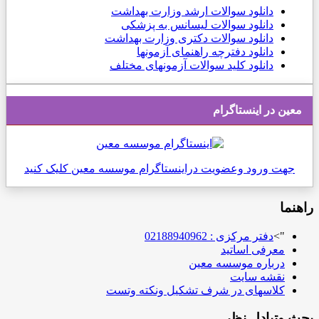
دانلود
سوالات ارشد وزارت بهداشت
دانلود سوالات لیسانس به پزشکی
دانلود سوالات دکتری وزارت بهداشت
دانلود دفترچه راهنمای آزمونها
دانلود کلید سوالات آزمونهای مختلف
معین در اینستاگرام
جهت ورود وعضویت دراینستاگرام موسسه معین کلیک کنید
راهنما
">
دفتر مرکزی : 02188940962
معرفی اساتید
درباره موسسه معین
نقشه سایت
کلاسهای در شرف تشکیل ونکته وتست
بحث وتبادل نظر