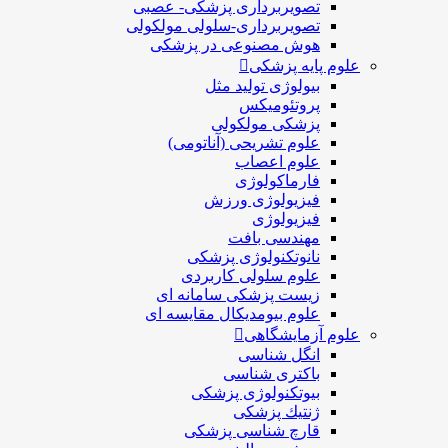
تصویربرداری پزشکی- عصبی
تصویربرداری-سلولی مولکولی
هوش مصنوعی در پزشکی
علوم پایه پزشکی
بیولوژی تولید مثل
پروتئومیکس
پزشکی مولکولی
علوم تشریحی (آناتومی)
علوم اعصاب
فارماکولوژی
فیزیولوژی ورزش
فیزیولوژی
مهندسی بافت
نانوتکنولوژی پزشکی
علوم سلولی کاربردی
زیست پزشکی سامانه ای
علوم بیومدیکال مقایسه ای
علوم آزمایشگاهی
انگل شناسی
باکتری شناسی
بیوتکنولوژی پزشکی
ژنتيك پزشکی
قارچ شناسی پزشكی