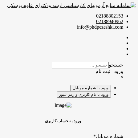
02188802153
02188940962
info@phdpezeshki.com
جستجو
ورود | ثبت نام
×
ورود با شماره موبایل
ورود با نام کاربری و رمز عبور
ورود به حساب کاربری
شماره موبایل
*