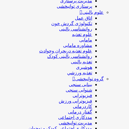
مدیریت پرستاری
پرستاری توانبخشی
علوم بالینی
اتاق عمل
تکنولوژی گردش خون
روانشناسی بالینی
علوم تغذیه
مامایی
مشاوره مامایی
علوم تغذیه دربحران وحوادث
روانشناسی بالینی کودک
تغذیه بالینی
هوشبری
تغذيه ورزشي
گروه توانبخشی
بینایی سنجی
شنوایی سنجی
فیزیوتراپی
فیزیوتراپی ورزش
کاردرمانی
گفتار درمانی
مددکاری اجتماعی
مديريت توانبخشی
مددکاري اجتماعي کودک و نوجوان