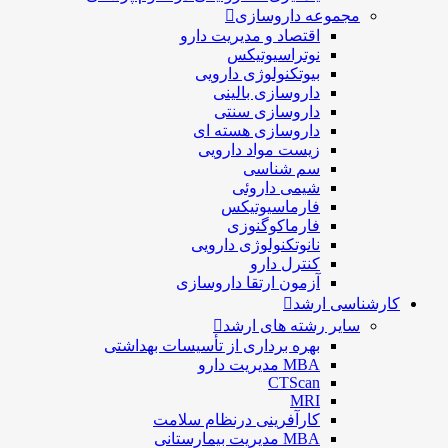
مجموعه داروسازی
اقتصاد و مديريت دارو
نوتراسیوتیکس
بيوتكنولوژی دارویی
داروسازی بالينی
داروسازی سنتی
داروسازی هسته ای
زیست مواد دارویی
سم شناسی
شيمی داروئی
فارماسيوتيكس
فارماكوگنوزی
نانوتکنولوژی دارویی
كنترل دارو
آزمون ارتقا داروسازی
کارشناسی ارشد
سایر رشته های ارشد
بهره برداری از تأسیسات بهداشتی
MBA مدیریت دارو
CTScan
MRI
کارآفرینی درنظام سلامت
MBA مدیریت بیمارستانی