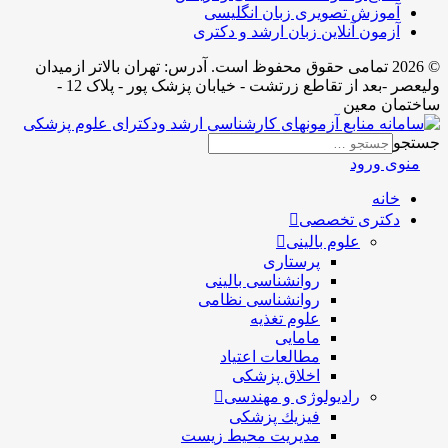
آموزش تصویری زبان انگلیسی
آزمون آنلاین زبان ارشد و دکتری
© 2026 تمامی حقوق محفوظ است. آدرس:‌ تهران بالاتر ازمیدان
ولیعصر -بعد از تقاطع زرتشت - خیابان پزشک پور - پلاک 12 -
ساختمان معین
جستجو
منوی ورود
خانه
دکتری تخصصی
علوم بالینی
پرستاری
روانشناسی بالینی
روانشناسی نظامی
علوم تغذیه
مامایی
مطالعات اعتیاد
اخلاق پزشکی
رادیولوژی و مهندسی
فيزيك پزشکی
مدیریت محیط زیست