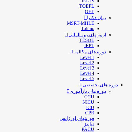
IELTS
TOEFL
OET
زبان دکترا
MSRT-MHLE
Tolimo
آزمونهای بین المللی
TESOL
IEPT
دوره های مکالمه
Level 1
Level 2
Level 3
Level 4
Level 5
دوره های تخصصی
دوره های بازآموزی
CCU
NICU
ICU
CPR
فوریتهای اورژانس
دیالیز
PACU