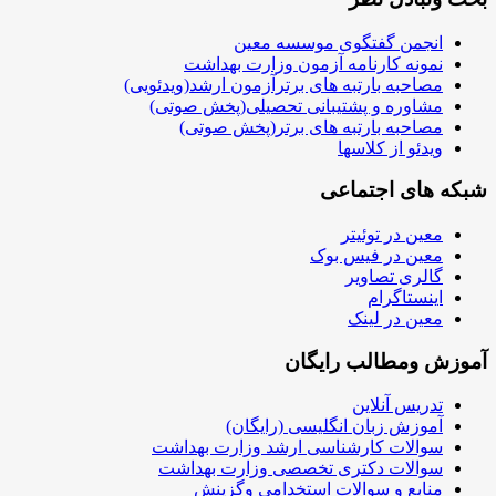
انجمن گفتگوی موسسه معین
نمونه کارنامه آزمون وزارت بهداشت
مصاحبه بارتبه های برترآزمون ارشد(ویدئویی)
مشاوره و پشتیبانی تحصیلی(پخش صوتی)
مصاحبه بارتبه های برتر(پخش صوتی)
ویدئو از کلاسها
شبکه های اجتماعی
معین در توئیتر
معین در فیس بوک
گالری تصاویر
اینستاگرام
معین در لینک
آموزش ومطالب رایگان
تدریس آنلاین
آموزش زبان انگلیسی (رایگان)
سوالات کارشناسی ارشد وزارت بهداشت
سوالات دکتری تخصصی وزارت بهداشت
منابع و سوالات استخدامی وگزینش