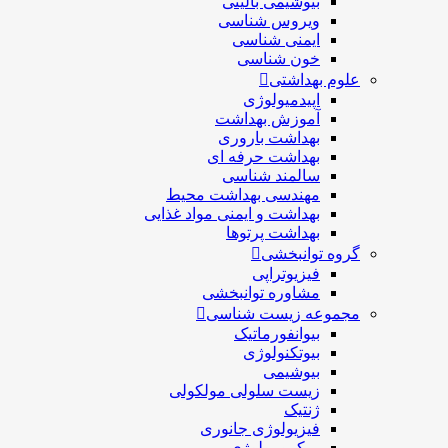
بیوشیمی بالینی
ویروس شناسی
ایمنی شناسی
خون شناسی
علوم بهداشتی
اپیدمیولوژی
آموزش بهداشت
بهداشت باروری
بهداشت حرفه ای
سالمند شناسی
مهندسی بهداشت محيط
بهداشت و ایمنی مواد غذایی
بهداشت پرتوها
گروه توانبخشی
فیزیوتراپی
مشاوره توانبخشی
مجموعه زیست شناسی
بیوانفورماتیک
بیوتکنولوژی
بیوشیمی
زیست سلولی مولکولی
ژنتیک
فیزیولوژی جانوری
میکروبیولوژی