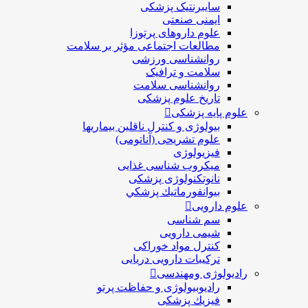
سایبرنتیک پزشکی
ایمنی صنعتی
علوم داروهای پرتوزا
مطالعات اجتماعی مؤثر بر سلامت
روانشناسی ورزشی
سلامت و ترافیک
روانشناسی سلامت
تاریخ علوم پزشکی
علوم پایه پزشکی
بیولوژی و کنترل ناقلین بیماریها
علوم تشریحی (آناتومی)
فیزیولوژی
ميكروب شناسی غذایی
نانوتکنولوژی پزشکی
بيوانفورماتيك پزشكي
علوم دارویی
سم شناسی
شیمی دارویی
کنترل مواد خوراکی
ترکیبات دارویی دریایی
رادیولوژی ومهندسی
رادیوبیولوژی و حفاظت پرتو
فيزيك پزشکی