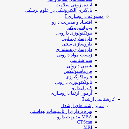
آینده پژوهی سلامت
یادگیری الکترونیکی در علوم پزشکی
مجموعه داروسازی
اقتصاد و مديريت دارو
نوتراسیوتیکس
بيوتكنولوژی دارویی
داروسازی بالينی
داروسازی سنتی
داروسازی هسته ای
زیست مواد دارویی
سم شناسی
شيمی داروئی
فارماسيوتيكس
فارماكوگنوزی
نانوتکنولوژی دارویی
كنترل دارو
آزمون ارتقا داروسازی
کارشناسی ارشد
سایر رشته های ارشد
بهره برداری از تأسیسات بهداشتی
MBA مدیریت دارو
CTScan
MRI