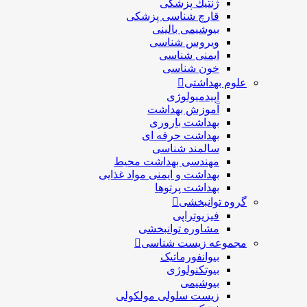
ژنتيك پزشکی
قارچ شناسی پزشكی
بیوشیمی بالینی
ویروس شناسی
ایمنی شناسی
خون شناسی
علوم بهداشتی
اپیدمیولوژی
آموزش بهداشت
بهداشت باروری
بهداشت حرفه ای
سالمند شناسی
مهندسی بهداشت محيط
بهداشت و ایمنی مواد غذایی
بهداشت پرتوها
گروه توانبخشی
فیزیوتراپی
مشاوره توانبخشی
مجموعه زیست شناسی
بیوانفورماتیک
بیوتکنولوژی
بیوشیمی
زیست سلولی مولکولی