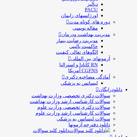
دیالیز
PACU
اورژانسهای زایمان
دوره های کوتاه مدت
مقاله نویسی
مدیریت بهداشت ودرمان
مديريت رضايت بيمار
حاكميت بالينی
الگوهای تعالی کيفيت
آزمونهای بین المللی
RN کانادا و استرالیا
CGFNS آمریکا
آمادگی مصاحبه دکتری
لیسانس به پزشکی
دانلودرایگان
سوالات دکتری تخصصی وزارت بهداشت
سوالات کارشناسی ارشد وزارت بهداشت
سوالات دکتری تخصصی وزارت علوم
سوالات کارشناسی ارشد وزارت علوم
سوالات لیسانس به پزشکی
دانلود دفترچه آزمونها
دانلود کلید سوالات
اخبار