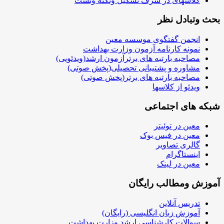
کلاسهای در شرف تشکیل ونکته وتست
بحث وتبادل نظر
انجمن گفتگوی موسسه معین
نمونه کارنامه آزمون وزارت بهداشت
مصاحبه بارتبه های برترآزمون ارشد(ویدئویی)
مشاوره و پشتیبانی تحصیلی(پخش صوتی)
مصاحبه بارتبه های برتر(پخش صوتی)
ویدئو از کلاسها
شبکه های اجتماعی
معین در توئیتر
معین در فیس بوک
گالری تصاویر
اینستاگرام
معین در لینک
آموزش ومطالب رایگان
تدریس آنلاین
آموزش زبان انگلیسی (رایگان)
سوالات کارشناسی ارشد وزارت بهداشت