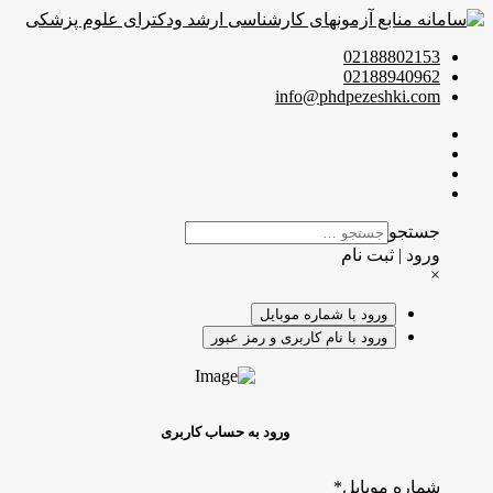
02188802153
02188940962
info@phdpezeshki.com
جستجو
ورود | ثبت نام
×
ورود با شماره موبایل
ورود با نام کاربری و رمز عبور
ورود به حساب کاربری
شماره موبایل
*