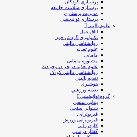
پرستاری کودکان
پرستاری سلامت جامعه
مدیریت پرستاری
پرستاری توانبخشی
علوم بالینی
اتاق عمل
تکنولوژی گردش خون
روانشناسی بالینی
علوم تغذیه
مامایی
مشاوره مامایی
علوم تغذیه دربحران وحوادث
روانشناسی بالینی کودک
تغذیه بالینی
هوشبری
تغذيه ورزشي
گروه توانبخشی
بینایی سنجی
شنوایی سنجی
فیزیوتراپی
فیزیوتراپی ورزش
کاردرمانی
گفتار درمانی