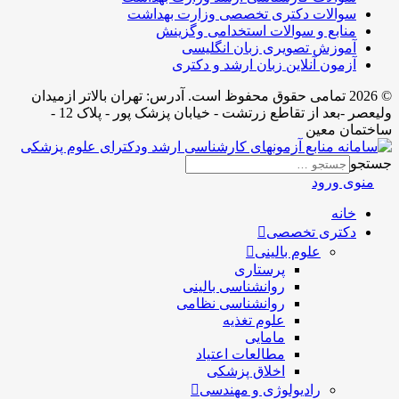
سوالات دکتری تخصصی وزارت بهداشت
منابع و سوالات استخدامی وگزینش
آموزش تصویری زبان انگلیسی
آزمون آنلاین زبان ارشد و دکتری
© 2026 تمامی حقوق محفوظ است. آدرس:‌ تهران بالاتر ازمیدان
ولیعصر -بعد از تقاطع زرتشت - خیابان پزشک پور - پلاک 12 -
ساختمان معین
جستجو
منوی ورود
خانه
دکتری تخصصی
علوم بالینی
پرستاری
روانشناسی بالینی
روانشناسی نظامی
علوم تغذیه
مامایی
مطالعات اعتیاد
اخلاق پزشکی
رادیولوژی و مهندسی