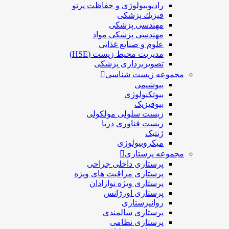
رادیوبیولوژی و حفاظت پرتو
فيزيك پزشکی
مهندسی پزشکی
مهندسی پزشکی مواد
علوم و صنايع غذایی
مدیریت محیط زیست (HSE)
تصویربرداری پزشکی
مجموعه زیست شناسی
بیوشیمی
بیوتکنولوژی
بیوفیزیک
زیست سلولی مولکولی
زیست فناوری دریا
ژنتیک
میکروبیولوژی
مجموعه پرستاری
پرستاری داخلی جراحی
پرستاری مراقبت های ويژه
پرستاری ويژه نوازادان
پرستاری اورژانس
روانپرستاری
پرستاری سالمندی
پرستاری نظامی