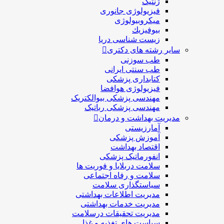
ژنتیک
فیزیولوژی جانوری
میکروبیولوژی
بيوفيزيك
زیست شناسی دریا
سایر رشته های دکتری
طب سوزنی
طب سنتی ایرانی
کتابداری پزشکی
فیزیولوژی هوافضا
مهندسی پزشکی بیوالکتریک
مهندسی پزشکی رباتیک
مدیریت بهداشت و درمان
آمارزیستی
آموزش پزشکی
اقتصاد بهداشت
انفورماتیک پزشکی
سلامت دربلايا و فوريت ها
سلامت و رفاه اجتماعی
سیاستگذاری سلامت
مدیریت اطلاعات بهداشتی
مدیریت خدمات بهداشتی
مدیریت تحقیقات درسلامت
سیاست های تغذیه و غذا