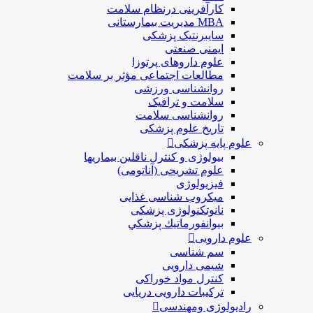
کارآفرینی درنظام سلامت
MBA مدیریت بیمارستانی
سایبرنتیک پزشکی
ایمنی صنعتی
علوم داروهای پرتوزا
مطالعات اجتماعی مؤثر بر سلامت
روانشناسی ورزشی
سلامت و ترافیک
روانشناسی سلامت
تاریخ علوم پزشکی
علوم پایه پزشکی
بیولوژی و کنترل ناقلین بیماریها
علوم تشریحی (آناتومی)
فیزیولوژی
ميكروب شناسی غذایی
نانوتکنولوژی پزشکی
بيوانفورماتيك پزشكي
علوم دارویی
سم شناسی
شیمی دارویی
کنترل مواد خوراکی
ترکیبات دارویی دریایی
رادیولوژی ومهندسی