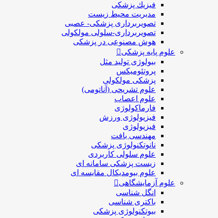
فيزيك پزشکی
مدیریت محیط زیست
تصویربرداری پزشکی- عصبی
تصویربرداری-سلولی مولکولی
هوش مصنوعی در پزشکی
علوم پایه پزشکی
بیولوژی تولید مثل
پروتئومیکس
پزشکی مولکولی
علوم تشریحی (آناتومی)
علوم اعصاب
فارماکولوژی
فیزیولوژی ورزش
فیزیولوژی
مهندسی بافت
نانوتکنولوژی پزشکی
علوم سلولی کاربردی
زیست پزشکی سامانه ای
علوم بیومدیکال مقایسه ای
علوم آزمایشگاهی
انگل شناسی
باکتری شناسی
بیوتکنولوژی پزشکی