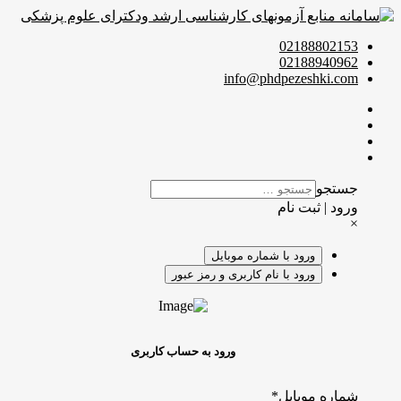
02188802153
02188940962
info@phdpezeshki.com
جستجو
ورود | ثبت نام
×
ورود با شماره موبایل
ورود با نام کاربری و رمز عبور
ورود به حساب کاربری
شماره موبایل
*