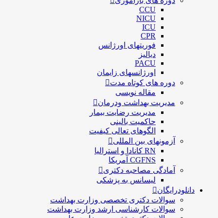
دوره های بازآموزی
CCU
NICU
ICU
CPR
فوریتهای اورژانس
دیالیز
PACU
اورژانسهای زایمان
دوره های کوتاه مدت
مقاله نویسی
مدیریت بهداشت ودرمان
مديريت رضايت بيمار
حاكميت بالينی
الگوهای تعالی کيفيت
آزمونهای بین المللی
RN کانادا و استرالیا
CGFNS آمریکا
آمادگی مصاحبه دکتری
لیسانس به پزشکی
دانلودرایگان
سوالات دکتری تخصصی وزارت بهداشت
سوالات کارشناسی ارشد وزارت بهداشت