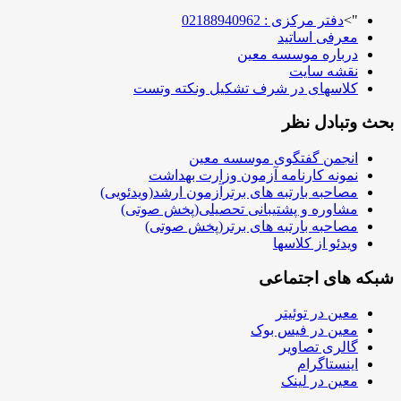
">
دفتر مرکزی : 02188940962
معرفی اساتید
درباره موسسه معین
نقشه سایت
کلاسهای در شرف تشکیل ونکته وتست
بحث وتبادل نظر
انجمن گفتگوی موسسه معین
نمونه کارنامه آزمون وزارت بهداشت
مصاحبه بارتبه های برترآزمون ارشد(ویدئویی)
مشاوره و پشتیبانی تحصیلی(پخش صوتی)
مصاحبه بارتبه های برتر(پخش صوتی)
ویدئو از کلاسها
شبکه های اجتماعی
معین در توئیتر
معین در فیس بوک
گالری تصاویر
اینستاگرام
معین در لینک