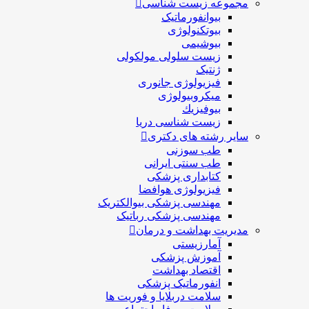
مجموعه زیست شناسی
بیوانفورماتیک
بیوتکنولوژی
بیوشیمی
زیست سلولی مولکولی
ژنتیک
فیزیولوژی جانوری
میکروبیولوژی
بيوفيزيك
زیست شناسی دریا
سایر رشته های دکتری
طب سوزنی
طب سنتی ایرانی
کتابداری پزشکی
فیزیولوژی هوافضا
مهندسی پزشکی بیوالکتریک
مهندسی پزشکی رباتیک
مدیریت بهداشت و درمان
آمارزیستی
آموزش پزشکی
اقتصاد بهداشت
انفورماتیک پزشکی
سلامت دربلايا و فوريت ها