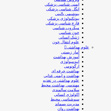
ایمنی شناسی پزشكی
انگل شناسی پزشکی
بیوشیمی بالینی
بیوتکنولوژی پزشکی
قارچ شناسی پزشکی
ميكروب شناسی
خون شناسی
ژنتیک انسانی
علوم انتقال خون
علوم بهداشتی
آمار زیستی
آموزش بهداشت
اپیدمیولوژی
ارگونومی
بهداشت حرفه ای
بهداشت و ایمنی غذایی
علوم بهداشتی در تغذیه
مهندسی بهداشت محيط
سلامت سالمندی
اکولوژی انسانی
سم‌شناسی محیط
مدیریت پسماند
بهداشت روان