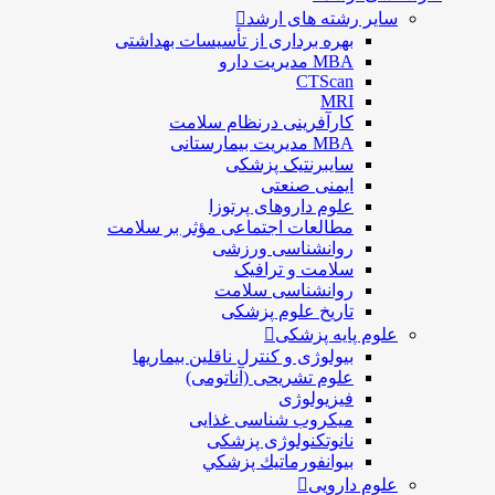
سایر رشته های ارشد
بهره برداری از تأسیسات بهداشتی
MBA مدیریت دارو
CTScan
MRI
کارآفرینی درنظام سلامت
MBA مدیریت بیمارستانی
سایبرنتیک پزشکی
ایمنی صنعتی
علوم داروهای پرتوزا
مطالعات اجتماعی مؤثر بر سلامت
روانشناسی ورزشی
سلامت و ترافیک
روانشناسی سلامت
تاریخ علوم پزشکی
علوم پایه پزشکی
بیولوژی و کنترل ناقلین بیماریها
علوم تشریحی (آناتومی)
فیزیولوژی
ميكروب شناسی غذایی
نانوتکنولوژی پزشکی
بيوانفورماتيك پزشكي
علوم دارویی