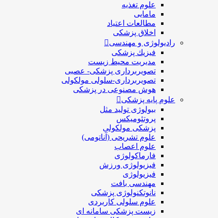
علوم تغذیه
مامایی
مطالعات اعتیاد
اخلاق پزشکی
رادیولوژی و مهندسی
فيزيك پزشکی
مدیریت محیط زیست
تصویربرداری پزشکی- عصبی
تصویربرداری-سلولی مولکولی
هوش مصنوعی در پزشکی
علوم پایه پزشکی
بیولوژی تولید مثل
پروتئومیکس
پزشکی مولکولی
علوم تشریحی (آناتومی)
علوم اعصاب
فارماکولوژی
فیزیولوژی ورزش
فیزیولوژی
مهندسی بافت
نانوتکنولوژی پزشکی
علوم سلولی کاربردی
زیست پزشکی سامانه ای