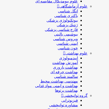
علوم بیومدیکال مقایسه ای
علوم آزمایشگاهی
انگل شناسی
باکتری شناسی
بیوتکنولوژی پزشکی
ژنتيك پزشکی
قارچ شناسی پزشكی
بیوشیمی بالینی
ویروس شناسی
ایمنی شناسی
خون شناسی
علوم بهداشتی
اپیدمیولوژی
آموزش بهداشت
بهداشت باروری
بهداشت حرفه ای
سالمند شناسی
مهندسی بهداشت محيط
بهداشت و ایمنی مواد غذایی
بهداشت پرتوها
گروه توانبخشی
فیزیوتراپی
مشاوره توانبخشی