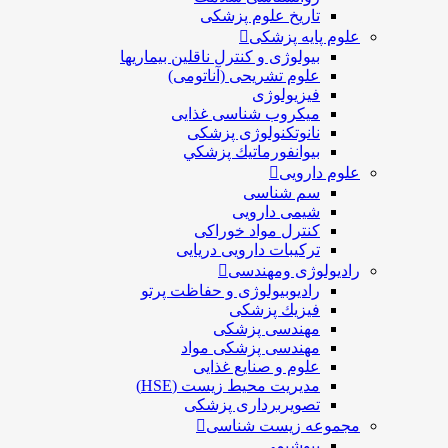
تاریخ علوم پزشکی
علوم پایه پزشکی
بیولوژی و کنترل ناقلین بیماریها
علوم تشریحی (آناتومی)
فیزیولوژی
ميكروب شناسی غذایی
نانوتکنولوژی پزشکی
بيوانفورماتيك پزشكي
علوم دارویی
سم شناسی
شیمی دارویی
کنترل مواد خوراکی
ترکیبات دارویی دریایی
رادیولوژی ومهندسی
رادیوبیولوژی و حفاظت پرتو
فيزيك پزشکی
مهندسی پزشکی
مهندسی پزشکی مواد
علوم و صنايع غذایی
مدیریت محیط زیست (HSE)
تصویربرداری پزشکی
مجموعه زیست شناسی
بیوشیمی