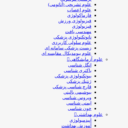
علوم تشریحی (آناتومی)
علوم اعصاب
فارماکولوژی
فیزیولوژی ورزش
فیزیولوژی
مهندسی بافت
نانوتکنولوژی پزشکی
علوم سلولی کاربردی
زیست پزشکی سامانه ای
علوم بیومدیکال مقایسه ای
علوم آزمایشگاهی
انگل شناسی
باکتری شناسی
بیوتکنولوژی پزشکی
ژنتيك پزشکی
قارچ شناسی پزشكی
بیوشیمی بالینی
ویروس شناسی
ایمنی شناسی
خون شناسی
علوم بهداشتی
اپیدمیولوژی
آموزش بهداشت