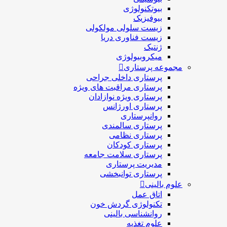
بیوتکنولوژی
بیوفیزیک
زیست سلولی مولکولی
زیست فناوری دریا
ژنتیک
میکروبیولوژی
مجموعه پرستاری
پرستاری داخلی جراحی
پرستاری مراقبت های ويژه
پرستاری ويژه نوازادان
پرستاری اورژانس
روانپرستاری
پرستاری سالمندی
پرستاری نظامی
پرستاری کودکان
پرستاری سلامت جامعه
مدیریت پرستاری
پرستاری توانبخشی
علوم بالینی
اتاق عمل
تکنولوژی گردش خون
روانشناسی بالینی
علوم تغذیه