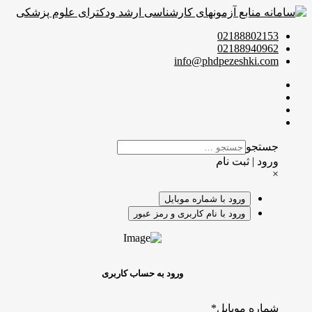
02188802153
02188940962
info@phdpezeshki.com
جستجو
ورود | ثبت نام
×
ورود با شماره موبایل
ورود با نام کاربری و رمز عبور
ورود به حساب کاربری
شماره موبایل
*