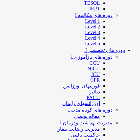
TESOL
IEPT
دوره های مکالمه
Level 1
Level 2
Level 3
Level 4
Level 5
دوره های تخصصی
دوره های بازآموزی
CCU
NICU
ICU
CPR
فوریتهای اورژانس
دیالیز
PACU
اورژانسهای زایمان
دوره های کوتاه مدت
مقاله نویسی
مدیریت بهداشت ودرمان
مديريت رضايت بيمار
حاكميت بالينی