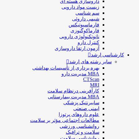
داروسازی هسته ای
زیست مواد دارویی
سم شناسی
شيمی داروئی
فارماسيوتيكس
فارماكوگنوزی
نانوتکنولوژی دارویی
كنترل دارو
آزمون ارتقا داروسازی
کارشناسی ارشد
سایر رشته های ارشد
بهره برداری از تأسیسات بهداشتی
MBA مدیریت دارو
CTScan
MRI
کارآفرینی درنظام سلامت
MBA مدیریت بیمارستانی
سایبرنتیک پزشکی
ایمنی صنعتی
علوم داروهای پرتوزا
مطالعات اجتماعی مؤثر بر سلامت
روانشناسی ورزشی
سلامت و ترافیک
روانشناسی سلامت