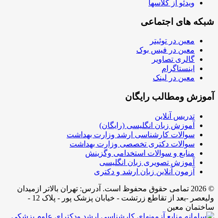
ویدئو از کلاسها
شبکه های اجتماعی
معین در توئیتر
معین در فیس بوک
گالری تصاویر
اینستاگرام
معین در لینک
آموزش ومطالب رایگان
تدریس آنلاین
آموزش زبان انگلیسی (رایگان)
سوالات کارشناسی ارشد وزارت بهداشت
سوالات دکتری تخصصی وزارت بهداشت
منابع و سوالات استخدامی وگزینش
آموزش تصویری زبان انگلیسی
آزمون آنلاین زبان ارشد و دکتری
© 2026 تمامی حقوق محفوظ است. آدرس:‌ تهران بالاتر ازمیدان
ولیعصر -بعد از تقاطع زرتشت - خیابان پزشک پور - پلاک 12 -
ساختمان معین