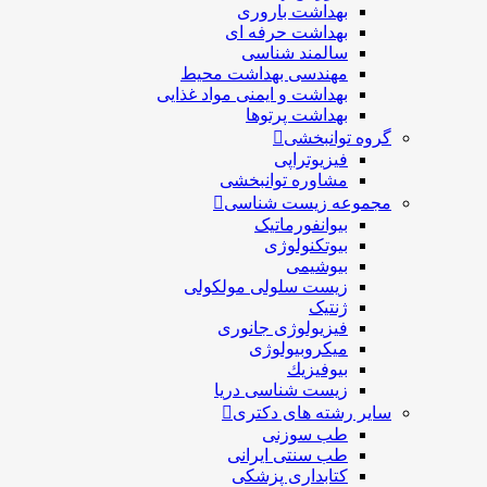
بهداشت باروری
بهداشت حرفه ای
سالمند شناسی
مهندسی بهداشت محيط
بهداشت و ایمنی مواد غذایی
بهداشت پرتوها
گروه توانبخشی
فیزیوتراپی
مشاوره توانبخشی
مجموعه زیست شناسی
بیوانفورماتیک
بیوتکنولوژی
بیوشیمی
زیست سلولی مولکولی
ژنتیک
فیزیولوژی جانوری
میکروبیولوژی
بيوفيزيك
زیست شناسی دریا
سایر رشته های دکتری
طب سوزنی
طب سنتی ایرانی
کتابداری پزشکی