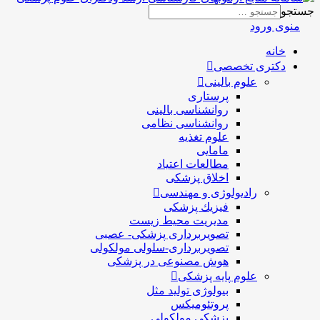
جستجو
منوی ورود
خانه
دکتری تخصصی
علوم بالینی
پرستاری
روانشناسی بالینی
روانشناسی نظامی
علوم تغذیه
مامایی
مطالعات اعتیاد
اخلاق پزشکی
رادیولوژی و مهندسی
فيزيك پزشکی
مدیریت محیط زیست
تصویربرداری پزشکی- عصبی
تصویربرداری-سلولی مولکولی
هوش مصنوعی در پزشکی
علوم پایه پزشکی
بیولوژی تولید مثل
پروتئومیکس
پزشکی مولکولی