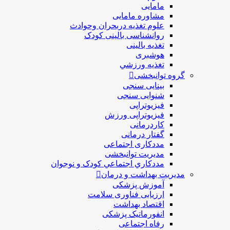
مامایی
مشاوره مامایی
علوم تغذیه دربحران وحوادث
روانشناسی بالینی کودک
تغذیه بالینی
هوشبری
تغذيه ورزشي
گروه توانبخشی
بینایی سنجی
شنوایی سنجی
فیزیوتراپی
فیزیوتراپی ورزش
کاردرمانی
گفتار درمانی
مددکاری اجتماعی
مديريت توانبخشی
مددکاري اجتماعي کودک و نوجوان
مدیریت بهداشت و درمان
آموزش پزشکی
ارزیابی فناوری سلامت
اقتصاد بهداشت
انفورماتیک پزشکی
رفاه اجتماعی