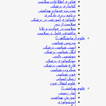
فناوری اطلاعات سلامت
کتابداری پزشکی
مديريت خدمات بهداشتی
برنامه ریزی یادگیری
تکنولوژی آموزشی در پزشکی
سلامت از دور
سلامت در حوادث و بلایا
پدافندغیرعامل درسلامت
علوم آزمایشگاهی
ویروس شناسی
ایمنی شناسی پزشكی
انگل شناسی پزشکی
بیوشیمی بالینی
بیوتکنولوژی پزشکی
قارچ شناسی پزشکی
ميكروب شناسی
خون شناسی
ژنتیک انسانی
علوم انتقال خون
علوم بهداشتی
آمار زیستی
آموزش بهداشت
اپیدمیولوژی