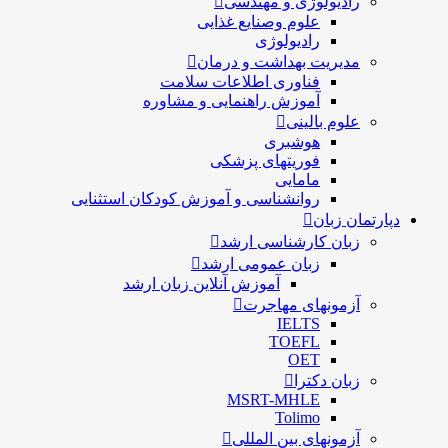
رادیولوژی و مهندسی
علوم وصنایع غذایی
رادیولوژی
مدیریت بهداشت و درمان
فناوری اطلاعات سلامت
آموزش راهنمایی و مشاوره
علوم بالینی
هوشبری
فوریتهای پزشکی
مامایی
روانشناسی و آموزش کودکان استثنایی
دپارتمان زبان
زبان کارشناسی ارشد
زبان عمومی ارشد
آموزش آنلاین زبان ارشد
آزمونهای مهاجرت
IELTS
TOEFL
OET
زبان دکترا
MSRT-MHLE
Tolimo
آزمونهای بین المللی