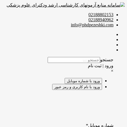
02188802153
02188940962
info@phdpezeshki.com
جستجو
ورود | ثبت نام
×
ورود با شماره موبایل
ورود با نام کاربری و رمز عبور
شماره موبایل
*