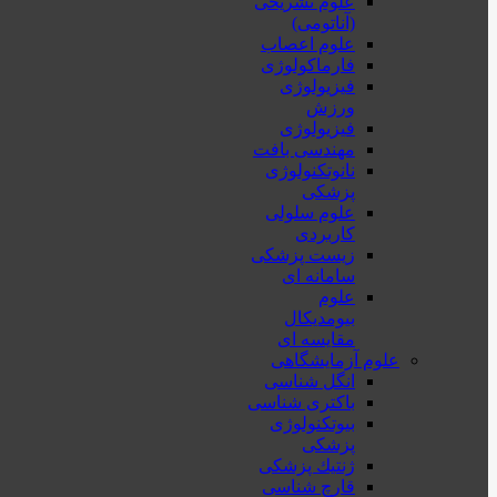
علوم تشریحی
(آناتومی)
علوم اعصاب
فارماکولوژی
فیزیولوژی
ورزش
فیزیولوژی
مهندسی بافت
نانوتکنولوژی
پزشکی
علوم سلولی
کاربردی
زیست پزشکی
سامانه ای
علوم
بیومدیکال
مقایسه ای
علوم آزمایشگاهی
انگل شناسی
باکتری شناسی
بیوتکنولوژی
پزشکی
ژنتيك پزشکی
قارچ شناسی