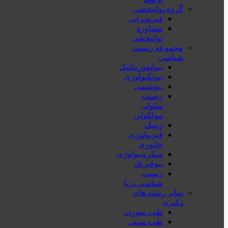
گروه توانبخشی
فیزیوتراپی
مشاوره
توانبخشی
مجموعه زیست
شناسی
بیوانفورماتیک
بیوتکنولوژی
بیوشیمی
زیست
سلولی
مولکولی
ژنتیک
فیزیولوژی
جانوری
میکروبیولوژی
بيوفيزيك
زیست
شناسی دریا
سایر رشته های
دکتری
طب سوزنی
طب سنتی