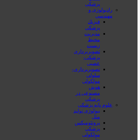
پزشکی
رادیولوژی و
مهندسی
فيزيك
پزشکی
مدیریت
محیط
زیست
تصویربرداری
پزشکی-
عصبی
تصویربرداری-
سلولی
مولکولی
هوش
مصنوعی در
پزشکی
علوم پایه پزشکی
بیولوژی تولید
مثل
پروتئومیکس
پزشکی
مولکولی