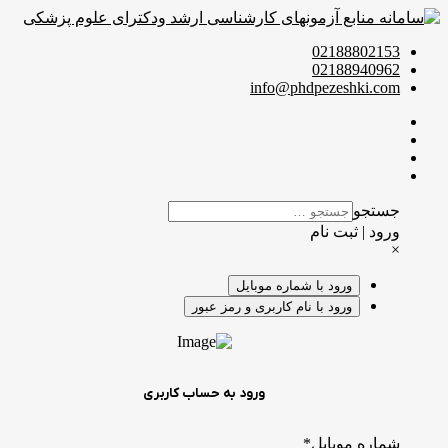
02188802153
02188940962
info@phdpezeshki.com
جستجو
ورود | ثبت نام
×
ورود با شماره موبایل
ورود با نام کاربری و رمز عبور
ورود به حساب کاربری
شماره موبایل
*