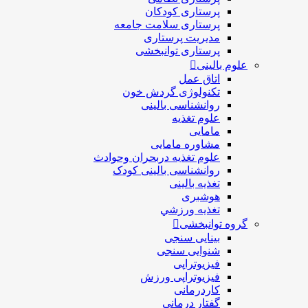
پرستاری کودکان
پرستاری سلامت جامعه
مدیریت پرستاری
پرستاری توانبخشی
علوم بالینی
اتاق عمل
تکنولوژی گردش خون
روانشناسی بالینی
علوم تغذیه
مامایی
مشاوره مامایی
علوم تغذیه دربحران وحوادث
روانشناسی بالینی کودک
تغذیه بالینی
هوشبری
تغذيه ورزشي
گروه توانبخشی
بینایی سنجی
شنوایی سنجی
فیزیوتراپی
فیزیوتراپی ورزش
کاردرمانی
گفتار درمانی