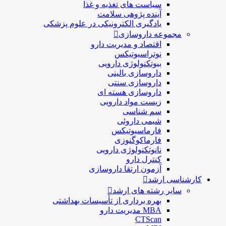
سیاست های تغذیه و غذا
آینده پژوهی سلامت
یادگیری الکترونیکی در علوم پزشکی
مجموعه داروسازی
اقتصاد و مديريت دارو
نوتراسیوتیکس
بيوتكنولوژی دارویی
داروسازی بالينی
داروسازی سنتی
داروسازی هسته ای
زیست مواد دارویی
سم شناسی
شيمی داروئی
فارماسيوتيكس
فارماكوگنوزی
نانوتکنولوژی دارویی
كنترل دارو
آزمون ارتقا داروسازی
کارشناسی ارشد
سایر رشته های ارشد
بهره برداری از تأسیسات بهداشتی
MBA مدیریت دارو
CTScan