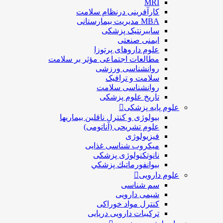
MRI
کارآفرینی درنظام سلامت
MBA مدیریت بیمارستانی
سایبرنتیک پزشکی
ایمنی صنعتی
علوم داروهای پرتوزا
مطالعات اجتماعی مؤثر بر سلامت
روانشناسی ورزشی
سلامت و ترافیک
روانشناسی سلامت
تاریخ علوم پزشکی
علوم پایه پزشکی
بیولوژی و کنترل ناقلین بیماریها
علوم تشریحی (آناتومی)
فیزیولوژی
ميكروب شناسی غذایی
نانوتکنولوژی پزشکی
بيوانفورماتيك پزشكي
علوم دارویی
سم شناسی
شیمی دارویی
کنترل مواد خوراکی
ترکیبات دارویی دریایی