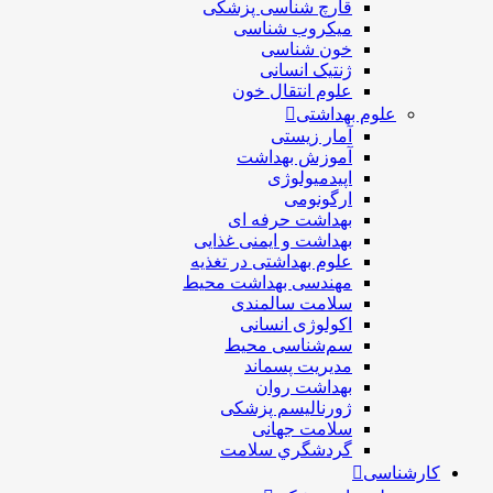
قارچ شناسی پزشکی
ميكروب شناسی
خون شناسی
ژنتیک انسانی
علوم انتقال خون
علوم بهداشتی
آمار زیستی
آموزش بهداشت
اپیدمیولوژی
ارگونومی
بهداشت حرفه ای
بهداشت و ایمنی غذایی
علوم بهداشتی در تغذیه
مهندسی بهداشت محيط
سلامت سالمندی
اکولوژی انسانی
سم‌شناسی محیط
مدیریت پسماند
بهداشت روان
ژورنالیسم پزشکی
سلامت جهانی
گردشگري سلامت
کارشناسی