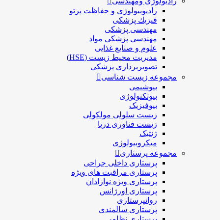
رادیولوژی ومهندسی
رادیوبیولوژی و حفاظت پرتو
فيزيك پزشکی
مهندسی پزشکی
مهندسی پزشکی مواد
علوم و صنايع غذایی
مدیریت محیط زیست (HSE)
تصویربرداری پزشکی
مجموعه زیست شناسی
بیوشیمی
بیوتکنولوژی
بیوفیزیک
زیست سلولی مولکولی
زیست فناوری دریا
ژنتیک
میکروبیولوژی
مجموعه پرستاری
پرستاری داخلی جراحی
پرستاری مراقبت های ويژه
پرستاری ويژه نوازادان
پرستاری اورژانس
روانپرستاری
پرستاری سالمندی
پرستاری نظامی