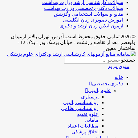
سوالات کارشناسی ارشد وزارت بهداشت
سوالات دکتری تخصصی وزارت بهداشت
منابع و سوالات استخدامی وگزینش
آموزش تصویری زبان انگلیسی
آزمون آنلاین زبان ارشد و دکتری
© 2026 تمامی حقوق محفوظ است. آدرس:‌ تهران بالاتر ازمیدان
ولیعصر -بعد از تقاطع زرتشت - خیابان پزشک پور - پلاک 12 -
ساختمان معین
جستجو
منوی ورود
خانه
دکتری تخصصی
علوم بالینی
پرستاری
روانشناسی بالینی
روانشناسی نظامی
علوم تغذیه
مامایی
مطالعات اعتیاد
اخلاق پزشکی