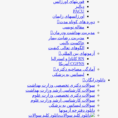
فوریتهای اورژانس
دیالیز
PACU
اورژانسهای زایمان
دوره های کوتاه مدت
مقاله نویسی
مدیریت بهداشت ودرمان
مديريت رضايت بيمار
حاكميت بالينی
الگوهای تعالی کيفيت
آزمونهای بین المللی
RN کانادا و استرالیا
CGFNS آمریکا
آمادگی مصاحبه دکتری
لیسانس به پزشکی
دانلودرایگان
سوالات دکتری تخصصی وزارت بهداشت
سوالات کارشناسی ارشد وزارت بهداشت
سوالات دکتری تخصصی وزارت علوم
سوالات کارشناسی ارشد وزارت علوم
سوالات لیسانس به پزشکی
دانلود دفترچه آزمونها
دانلود کلید سوالات