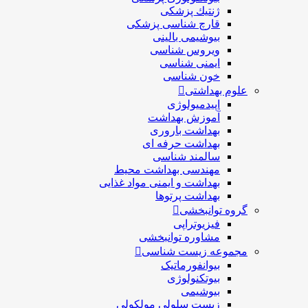
ژنتيك پزشکی
قارچ شناسی پزشكی
بیوشیمی بالینی
ویروس شناسی
ایمنی شناسی
خون شناسی
علوم بهداشتی
اپیدمیولوژی
آموزش بهداشت
بهداشت باروری
بهداشت حرفه ای
سالمند شناسی
مهندسی بهداشت محيط
بهداشت و ایمنی مواد غذایی
بهداشت پرتوها
گروه توانبخشی
فیزیوتراپی
مشاوره توانبخشی
مجموعه زیست شناسی
بیوانفورماتیک
بیوتکنولوژی
بیوشیمی
زیست سلولی مولکولی