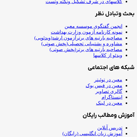
کلاسهای در شرف تشکیل ونکته وتست
بحث وتبادل نظر
انجمن گفتگوی موسسه معین
نمونه کارنامه آزمون وزارت بهداشت
مصاحبه بارتبه های برترآزمون ارشد(ویدئویی)
مشاوره و پشتیبانی تحصیلی(پخش صوتی)
مصاحبه بارتبه های برتر(پخش صوتی)
ویدئو از کلاسها
شبکه های اجتماعی
معین در توئیتر
معین در فیس بوک
گالری تصاویر
اینستاگرام
معین در لینک
آموزش ومطالب رایگان
تدریس آنلاین
آموزش زبان انگلیسی (رایگان)