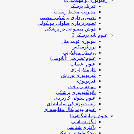
رادیولوژی و مهندسی
فيزيك پزشکی
مدیریت محیط زیست
تصویربرداری پزشکی- عصبی
تصویربرداری-سلولی مولکولی
هوش مصنوعی در پزشکی
علوم پایه پزشکی
بیولوژی تولید مثل
پروتئومیکس
پزشکی مولکولی
علوم تشریحی (آناتومی)
علوم اعصاب
فارماکولوژی
فیزیولوژی ورزش
فیزیولوژی
مهندسی بافت
نانوتکنولوژی پزشکی
علوم سلولی کاربردی
زیست پزشکی سامانه ای
علوم بیومدیکال مقایسه ای
علوم آزمایشگاهی
انگل شناسی
باکتری شناسی
بیوتکنولوژی پزشکی