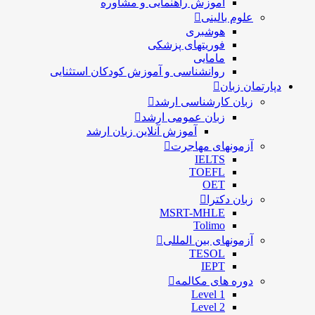
آموزش راهنمایی و مشاوره
علوم بالینی
هوشبری
فوریتهای پزشکی
مامایی
روانشناسی و آموزش کودکان استثنایی
دپارتمان زبان
زبان کارشناسی ارشد
زبان عمومی ارشد
آموزش آنلاین زبان ارشد
آزمونهای مهاجرت
IELTS
TOEFL
OET
زبان دکترا
MSRT-MHLE
Tolimo
آزمونهای بین المللی
TESOL
IEPT
دوره های مکالمه
Level 1
Level 2