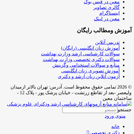
معین در فیس بوک
گالری تصاویر
اینستاگرام
معین در لینک
آموزش ومطالب رایگان
تدریس آنلاین
آموزش زبان انگلیسی (رایگان)
سوالات کارشناسی ارشد وزارت بهداشت
سوالات دکتری تخصصی وزارت بهداشت
منابع و سوالات استخدامی وگزینش
آموزش تصویری زبان انگلیسی
آزمون آنلاین زبان ارشد و دکتری
© 2026 تمامی حقوق محفوظ است. آدرس:‌ تهران بالاتر ازمیدان
ولیعصر -بعد از تقاطع زرتشت - خیابان پزشک پور - پلاک 12 -
ساختمان معین
جستجو
منوی ورود
خانه
دکتری تخصصی