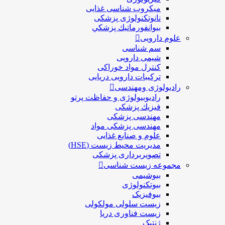
ميكروب شناسی غذایی
نانوتکنولوژی پزشکی
بيوانفورماتيك پزشكي
علوم دارویی
سم شناسی
شیمی دارویی
کنترل مواد خوراکی
ترکیبات دارویی دریایی
رادیولوژی ومهندسی
رادیوبیولوژی و حفاظت پرتو
فيزيك پزشکی
مهندسی پزشکی
مهندسی پزشکی مواد
علوم و صنايع غذایی
مدیریت محیط زیست (HSE)
تصویربرداری پزشکی
مجموعه زیست شناسی
بیوشیمی
بیوتکنولوژی
بیوفیزیک
زیست سلولی مولکولی
زیست فناوری دریا
ژنتیک