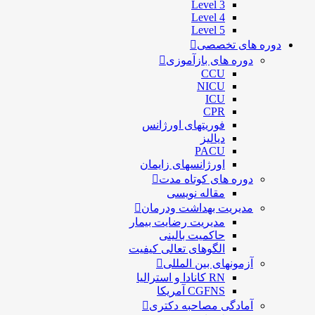
Level 3
Level 4
Level 5
دوره های تخصصی
دوره های بازآموزی
CCU
NICU
ICU
CPR
فوریتهای اورژانس
دیالیز
PACU
اورژانسهای زایمان
دوره های کوتاه مدت
مقاله نویسی
مدیریت بهداشت ودرمان
مديريت رضايت بيمار
حاكميت بالينی
الگوهای تعالی کيفيت
آزمونهای بین المللی
RN کانادا و استرالیا
CGFNS آمریکا
آمادگی مصاحبه دکتری