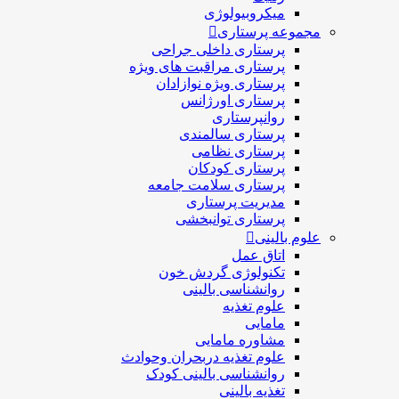
میکروبیولوژی
مجموعه پرستاری
پرستاری داخلی جراحی
پرستاری مراقبت های ويژه
پرستاری ويژه نوازادان
پرستاری اورژانس
روانپرستاری
پرستاری سالمندی
پرستاری نظامی
پرستاری کودکان
پرستاری سلامت جامعه
مدیریت پرستاری
پرستاری توانبخشی
علوم بالینی
اتاق عمل
تکنولوژی گردش خون
روانشناسی بالینی
علوم تغذیه
مامایی
مشاوره مامایی
علوم تغذیه دربحران وحوادث
روانشناسی بالینی کودک
تغذیه بالینی