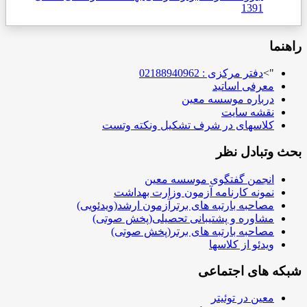
1391
راهنما
">
دفتر مرکزی : 02188940962
معرفی اساتید
درباره موسسه معین
نقشه سایت
کلاسهای در شرف تشکیل ونکته وتست
بحث وتبادل نظر
انجمن گفتگوی موسسه معین
نمونه کارنامه آزمون وزارت بهداشت
مصاحبه بارتبه های برترآزمون ارشد(ویدئویی)
مشاوره و پشتیبانی تحصیلی(پخش صوتی)
مصاحبه بارتبه های برتر(پخش صوتی)
ویدئو از کلاسها
شبکه های اجتماعی
معین در توئیتر