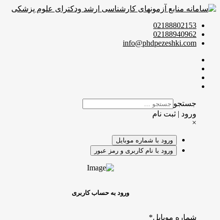
02188802153
02188940962
info@phdpezeshki.com
جستجو
ورود | ثبت نام
×
ورود با شماره موبایل
ورود با نام کاربری و رمز عبور
ورود به حساب کاربری
شماره موبایل
*