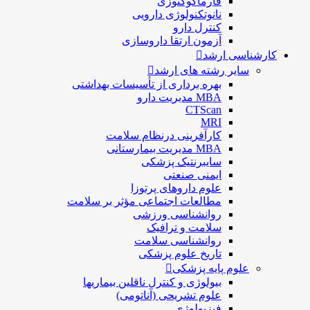
فارماكوگنوزی
نانوتکنولوژی دارویی
كنترل دارو
آزمون ارتقا داروسازی
کارشناسی ارشد
سایر رشته های ارشد
بهره برداری از تأسیسات بهداشتی
MBA مدیریت دارو
CTScan
MRI
کارآفرینی درنظام سلامت
MBA مدیریت بیمارستانی
سایبرنتیک پزشکی
ایمنی صنعتی
علوم داروهای پرتوزا
مطالعات اجتماعی مؤثر بر سلامت
روانشناسی ورزشی
سلامت و ترافیک
روانشناسی سلامت
تاریخ علوم پزشکی
علوم پایه پزشکی
بیولوژی و کنترل ناقلین بیماریها
علوم تشریحی (آناتومی)
فیزیولوژی