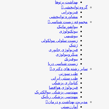
بهداشت پرتوها
گروه توانبخشی
فیزیوتراپی
مشاوره توانبخشی
مجموعه زیست شناسی
بیوانفورماتیک
بیوتکنولوژی
بیوشیمی
زیست سلولی مولکولی
ژنتیک
فیزیولوژی جانوری
میکروبیولوژی
بيوفيزيك
زیست شناسی دریا
سایر رشته های دکتری
طب سوزنی
طب سنتی ایرانی
کتابداری پزشکی
فیزیولوژی هوافضا
مهندسی پزشکی بیوالکتریک
مهندسی پزشکی رباتیک
مدیریت بهداشت و درمان
آمارزیستی