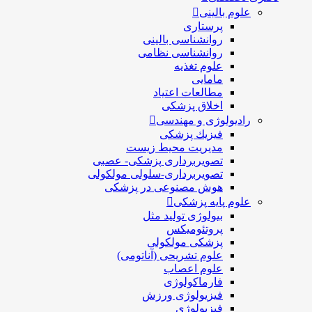
علوم بالینی
پرستاری
روانشناسی بالینی
روانشناسی نظامی
علوم تغذیه
مامایی
مطالعات اعتیاد
اخلاق پزشکی
رادیولوژی و مهندسی
فيزيك پزشکی
مدیریت محیط زیست
تصویربرداری پزشکی- عصبی
تصویربرداری-سلولی مولکولی
هوش مصنوعی در پزشکی
علوم پایه پزشکی
بیولوژی تولید مثل
پروتئومیکس
پزشکی مولکولی
علوم تشریحی (آناتومی)
علوم اعصاب
فارماکولوژی
فیزیولوژی ورزش
فیزیولوژی