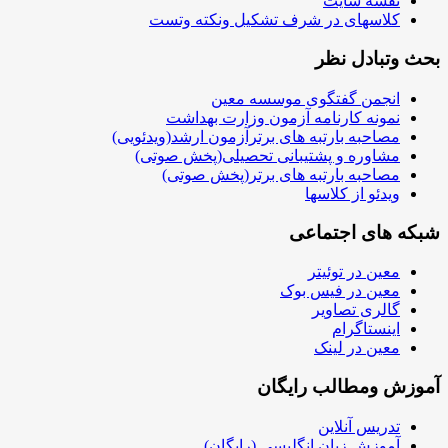
شرف تشکیل ونکته وتست
وی موسسه معین
ه آزمون وزارت بهداشت
ه های برترآزمون ارشد(ویدئویی)
تیبانی تحصیلی(پخش صوتی)
ه های برتر(پخش صوتی)
ها
اعی
ر
 بوک
رایگان
نگلیسی (رایگان)