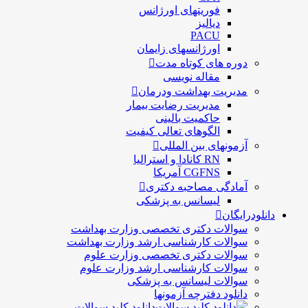
وریتهای اورژانس
یالیز
PAC
ورژانسهای زایمان
ای کوتاه مدت
قاله نویسی
 بهداشت ودرمان
ديريت رضايت بيمار
اكميت بالينی
لگوهای تعالی کيفيت
ی بین المللی
 کانادا و استرالیا
CGFN آمریکا
 مصاحبه دکتری
یسانس به پزشکی
 دکتری تخصصی وزارت بهداشت
 کارشناسی ارشد وزارت بهداشت
 دکتری تخصصی وزارت علوم
 کارشناسی ارشد وزارت علوم
 لیسانس به پزشکی
دفترچه آزمونها
دانلود کلید سوالات