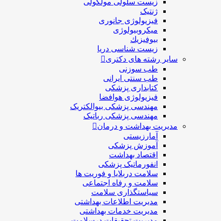
یست سلولی مولکولی
نتیک
یزیولوژی جانوری
یکروبیولوژی
يوفيزيك
یست شناسی دریا
شته های دکتری
ب سوزنی
ب سنتی ایرانی
تابداری پزشکی
یزیولوژی هوافضا
هندسی پزشکی بیوالکتریک
هندسی پزشکی رباتیک
 بهداشت و درمان
مارزیستی
موزش پزشکی
قتصاد بهداشت
نفورماتیک پزشکی
لامت دربلايا و فوريت ها
لامت و رفاه اجتماعی
یاستگذاری سلامت
دیریت اطلاعات بهداشتی
دیریت خدمات بهداشتی
دیریت تحقیقات درسلامت