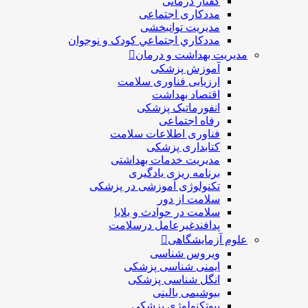
فتار درمانی
ددکاری اجتماعی
ديريت توانبخشی
ددکاري اجتماعي کودک و نوجوان
 بهداشت و درمان
موزش پزشکی
رزیابی فناوری سلامت
قتصاد بهداشت
نفورماتیک پزشکی
فاه اجتماعی
ناوری اطلاعات سلامت
تابداری پزشکی
ديريت خدمات بهداشتی
رنامه ریزی یادگیری
کنولوژی آموزشی در پزشکی
لامت از دور
لامت در حوادث و بلایا
دافندغیرعامل درسلامت
زمایشگاهی
یروس شناسی
یمنی شناسی پزشكی
نگل شناسی پزشکی
یوشیمی بالینی
یوتکنولوژی پزشکی