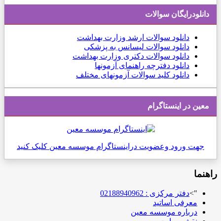
لات
ات ارشد وزارت بهداشت
الات لیسانس به پزشکی
الات دکتری وزارت بهداشت
رچه راهنمای آزمونها
د سوالات آزمونهای مختلف
ام
یت دراینستاگرام موسسه معین کلیک کنید
021889
د
ه معین