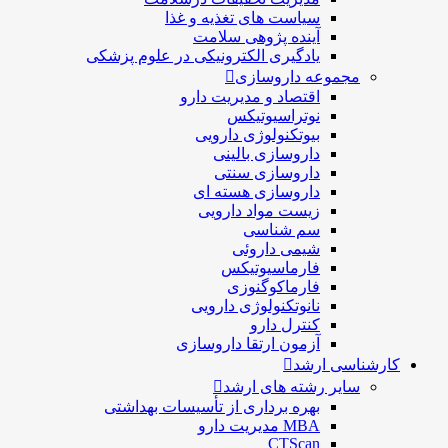
یاست های تغذیه و غذا
ینده پژوهی سلامت
ادگیری الکترونیکی در علوم پزشکی
 داروسازی
قتصاد و مديريت دارو
وتراسیوتیکس
يوتكنولوژی دارویی
اروسازی بالينی
اروسازی سنتی
اروسازی هسته ای
یست مواد دارویی
م شناسی
يمی داروئی
ارماسيوتيكس
ارماكوگنوزی
انوتکنولوژی دارویی
نترل دارو
زمون ارتقا داروسازی
رشد
شته های ارشد
هره برداری از تأسیسات بهداشتی
MB مدیریت دارو
CTSca