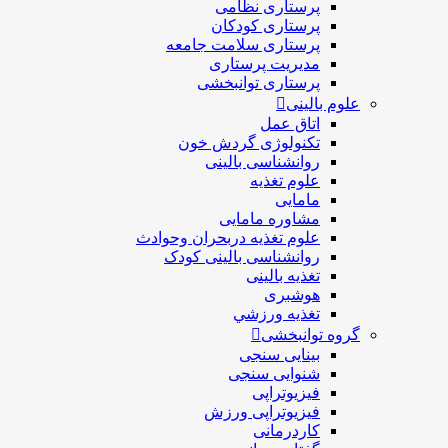
رستاری نظامی
رستاری کودکان
رستاری سلامت جامعه
دیریت پرستاری
رستاری توانبخشی
لینی
تاق عمل
کنولوژی گردش خون
وانشناسی بالینی
لوم تغذیه
امایی
شاوره مامایی
لوم تغذیه دربحران وحوادث
وانشناسی بالینی کودک
غذیه بالینی
وشبری
غذيه ورزشي
وانبخشی
ینایی سنجی
نوایی سنجی
یزیوتراپی
یزیوتراپی ورزش
اردرمانی