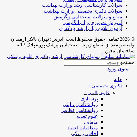
ناسی ارشد وزارت بهداشت
ری تخصصی وزارت بهداشت
لات استخدامی وگزینش
ی زبان انگلیسی
 زبان ارشد و دکتری
 حقوق محفوظ است. آدرس:‌ تهران بالاتر ازمیدان
ولیعصر -بعد از تقاطع زرتشت - خیابان پزشک پور - پلاک 12 -
صی
لینی
رستاری
وانشناسی بالینی
وانشناسی نظامی
لوم تغذیه
امایی
طالعات اعتیاد
خلاق پزشکی