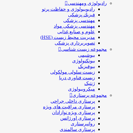
وژی ومهندسی
ادیوبیولوژی و حفاظت پرتو
يزيك پزشکی
هندسی پزشکی
هندسی پزشکی مواد
لوم و صنايع غذایی
دیریت محیط زیست (HSE)
صویربرداری پزشکی
ه زیست شناسی
یوشیمی
یوتکنولوژی
یوفیزیک
یست سلولی مولکولی
یست فناوری دریا
نتیک
یکروبیولوژی
 پرستاری
رستاری داخلی جراحی
رستاری مراقبت های ويژه
رستاری ويژه نوازادان
رستاری اورژانس
وانپرستاری
رستاری سالمندی