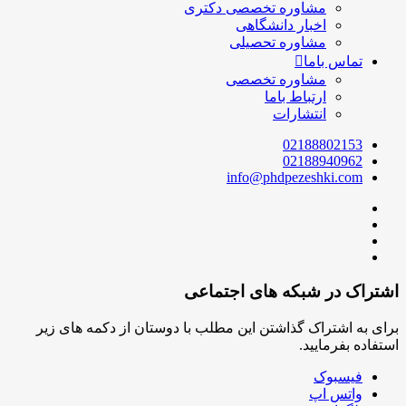
مشاوره تخصصی دکتری
اخبار دانشگاهی
مشاوره تحصیلی
تماس باما
مشاوره تخصصی
ارتباط باما
انتشارات
02188802153
02188940962
info@phdpezeshki.com
اشتراک در شبکه های اجتماعی
برای به اشتراک گذاشتن این مطلب با دوستان از دکمه های زیر
استفاده بفرمایید.
فیسبوک
واتس اپ