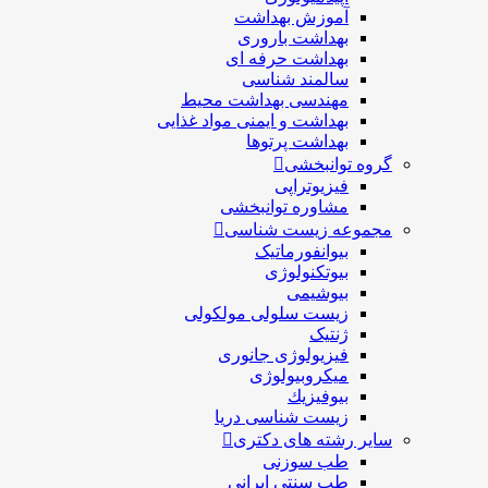
آموزش بهداشت
بهداشت باروری
بهداشت حرفه ای
سالمند شناسی
مهندسی بهداشت محيط
بهداشت و ایمنی مواد غذایی
بهداشت پرتوها
گروه توانبخشی
فیزیوتراپی
مشاوره توانبخشی
مجموعه زیست شناسی
بیوانفورماتیک
بیوتکنولوژی
بیوشیمی
زیست سلولی مولکولی
ژنتیک
فیزیولوژی جانوری
میکروبیولوژی
بيوفيزيك
زیست شناسی دریا
سایر رشته های دکتری
طب سوزنی
طب سنتی ایرانی