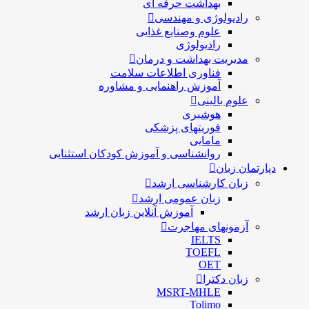
بهداشت حرفه ای
رادیولوژی و مهندسی
علوم وصنایع غذایی
رادیولوژی
مدیریت بهداشت و درمان
فناوری اطلاعات سلامت
آموزش راهنمایی و مشاوره
علوم بالینی
هوشبری
فوریتهای پزشکی
مامایی
روانشناسی و آموزش کودکان استثنایی
دپارتمان زبان
زبان کارشناسی ارشد
زبان عمومی ارشد
آموزش آنلاین زبان ارشد
آزمونهای مهاجرت
IELTS
TOEFL
OET
زبان دکترا
MSRT-MHLE
Tolimo