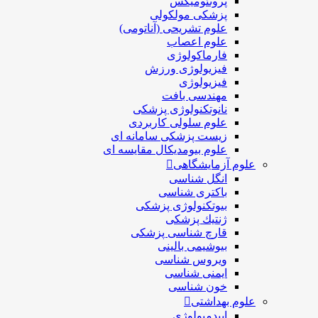
پروتئومیکس
پزشکی مولکولی
علوم تشریحی (آناتومی)
علوم اعصاب
فارماکولوژی
فیزیولوژی ورزش
فیزیولوژی
مهندسی بافت
نانوتکنولوژی پزشکی
علوم سلولی کاربردی
زیست پزشکی سامانه ای
علوم بیومدیکال مقایسه ای
علوم آزمایشگاهی
انگل شناسی
باکتری شناسی
بیوتکنولوژی پزشکی
ژنتيك پزشکی
قارچ شناسی پزشكی
بیوشیمی بالینی
ویروس شناسی
ایمنی شناسی
خون شناسی
علوم بهداشتی
اپیدمیولوژی