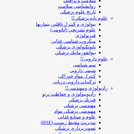
سلامت و ترافیک
روانشناسی سلامت
تاریخ علوم پزشکی
علوم پایه پزشکی
بیولوژی و کنترل ناقلین بیماریها
علوم تشریحی (آناتومی)
فیزیولوژی
ميكروب شناسی غذایی
نانوتکنولوژی پزشکی
بيوانفورماتيك پزشكي
علوم دارویی
سم شناسی
شیمی دارویی
کنترل مواد خوراکی
ترکیبات دارویی دریایی
رادیولوژی ومهندسی
رادیوبیولوژی و حفاظت پرتو
فيزيك پزشکی
مهندسی پزشکی
مهندسی پزشکی مواد
علوم و صنايع غذایی
مدیریت محیط زیست (HSE)
تصویربرداری پزشکی