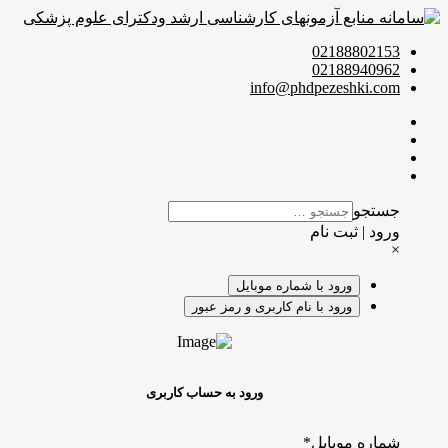
02188802153
02188940962
info@phdpezeshki.com
جستجو
ورود | ثبت نام
×
ورود با شماره موبایل
ورود با نام کاربری و رمز عبور
ورود به حساب کاربری
شماره موبایل
*