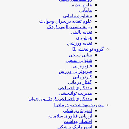
علوم تغذیه
مامایی
مشاوره مامایی
علوم تغذیه دربحران وحوادث
روانشناسی بالینی کودک
تغذیه بالینی
هوشبری
تغذيه ورزشي
گروه توانبخشی
بینایی سنجی
شنوایی سنجی
فیزیوتراپی
فیزیوتراپی ورزش
کاردرمانی
گفتار درمانی
مددکاری اجتماعی
مديريت توانبخشی
مددکاري اجتماعي کودک و نوجوان
مدیریت بهداشت و درمان
آموزش پزشکی
ارزیابی فناوری سلامت
اقتصاد بهداشت
انفورماتیک پزشکی