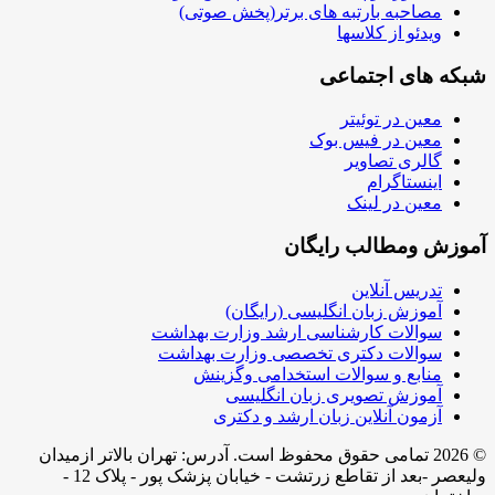
مصاحبه بارتبه های برتر(پخش صوتی)
ویدئو از کلاسها
شبکه های اجتماعی
معین در توئیتر
معین در فیس بوک
گالری تصاویر
اینستاگرام
معین در لینک
آموزش ومطالب رایگان
تدریس آنلاین
آموزش زبان انگلیسی (رایگان)
سوالات کارشناسی ارشد وزارت بهداشت
سوالات دکتری تخصصی وزارت بهداشت
منابع و سوالات استخدامی وگزینش
آموزش تصویری زبان انگلیسی
آزمون آنلاین زبان ارشد و دکتری
© 2026 تمامی حقوق محفوظ است. آدرس:‌ تهران بالاتر ازمیدان
ولیعصر -بعد از تقاطع زرتشت - خیابان پزشک پور - پلاک 12 -