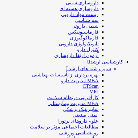
داروسازی سنتی
داروسازی هسته ای
زیست مواد دارویی
سم شناسی
شيمی داروئی
فارماسيوتيكس
فارماكوگنوزی
نانوتکنولوژی دارویی
كنترل دارو
آزمون ارتقا داروسازی
کارشناسی ارشد
سایر رشته های ارشد
بهره برداری از تأسیسات بهداشتی
MBA مدیریت دارو
CTScan
MRI
کارآفرینی درنظام سلامت
MBA مدیریت بیمارستانی
سایبرنتیک پزشکی
ایمنی صنعتی
علوم داروهای پرتوزا
مطالعات اجتماعی مؤثر بر سلامت
روانشناسی ورزشی