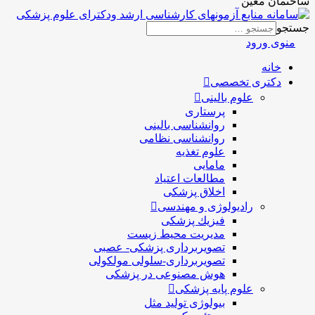
ساختمان معین
جستجو
منوی ورود
خانه
دکتری تخصصی
علوم بالینی
پرستاری
روانشناسی بالینی
روانشناسی نظامی
علوم تغذیه
مامایی
مطالعات اعتیاد
اخلاق پزشکی
رادیولوژی و مهندسی
فيزيك پزشکی
مدیریت محیط زیست
تصویربرداری پزشکی- عصبی
تصویربرداری-سلولی مولکولی
هوش مصنوعی در پزشکی
علوم پایه پزشکی
بیولوژی تولید مثل