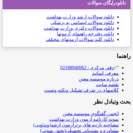
دانلودرایگان سوالات
دانلود
سوالات ارشد وزارت بهداشت
دانلود سوالات لیسانس به پزشکی
دانلود سوالات دکتری وزارت بهداشت
دانلود دفترچه راهنمای آزمونها
دانلود کلید سوالات آزمونهای مختلف
راهنما
">
دفتر مرکزی : 02188940962
معرفی اساتید
درباره موسسه معین
نقشه سایت
کلاسهای در شرف تشکیل ونکته وتست
بحث وتبادل نظر
انجمن گفتگوی موسسه معین
نمونه کارنامه آزمون وزارت بهداشت
مصاحبه بارتبه های برترآزمون ارشد(ویدئویی)
مشاوره و پشتیبانی تحصیلی(پخش صوتی)