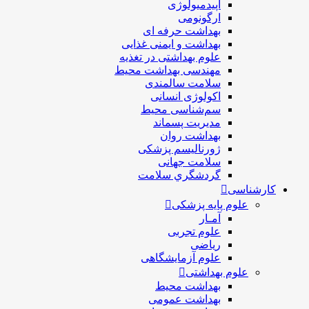
اپیدمیولوژی
ارگونومی
بهداشت حرفه ای
بهداشت و ایمنی غذایی
علوم بهداشتی در تغذیه
مهندسی بهداشت محيط
سلامت سالمندی
اکولوژی انسانی
سم‌شناسی محیط
مدیریت پسماند
بهداشت روان
ژورنالیسم پزشکی
سلامت جهانی
گردشگري سلامت
کارشناسی
علوم پایه پزشکی
آمـار
علوم تجربی
ریاضی
علوم آزمایشگاهی
علوم بهداشتی
بهداشت محیط
بهداشت عمومی