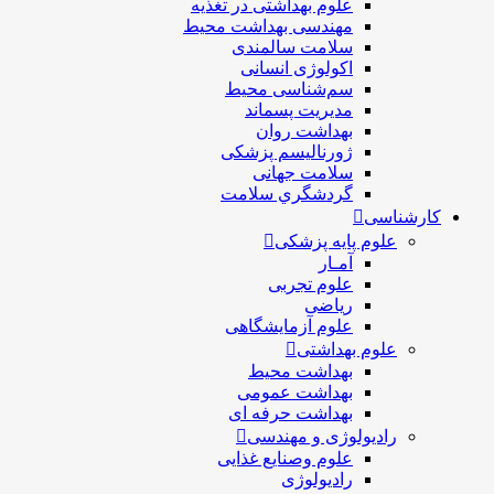
علوم بهداشتی در تغذیه
مهندسی بهداشت محيط
سلامت سالمندی
اکولوژی انسانی
سم‌شناسی محیط
مدیریت پسماند
بهداشت روان
ژورنالیسم پزشکی
سلامت جهانی
گردشگري سلامت
کارشناسی
علوم پایه پزشکی
آمـار
علوم تجربی
ریاضی
علوم آزمایشگاهی
علوم بهداشتی
بهداشت محیط
بهداشت عمومی
بهداشت حرفه ای
رادیولوژی و مهندسی
علوم وصنایع غذایی
رادیولوژی