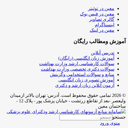
معین در توئیتر
معین در فیس بوک
گالری تصاویر
اینستاگرام
معین در لینک
آموزش ومطالب رایگان
تدریس آنلاین
آموزش زبان انگلیسی (رایگان)
سوالات کارشناسی ارشد وزارت بهداشت
سوالات دکتری تخصصی وزارت بهداشت
منابع و سوالات استخدامی وگزینش
آموزش تصویری زبان انگلیسی
آزمون آنلاین زبان ارشد و دکتری
© 2026 تمامی حقوق محفوظ است. آدرس:‌ تهران بالاتر ازمیدان
ولیعصر -بعد از تقاطع زرتشت - خیابان پزشک پور - پلاک 12 -
ساختمان معین
جستجو
منوی ورود