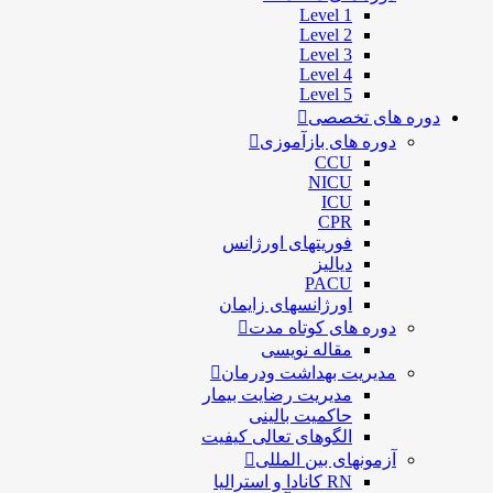
Level 1
Level 2
Level 3
Level 4
Level 5
دوره های تخصصی
دوره های بازآموزی
CCU
NICU
ICU
CPR
فوریتهای اورژانس
دیالیز
PACU
اورژانسهای زایمان
دوره های کوتاه مدت
مقاله نویسی
مدیریت بهداشت ودرمان
مديريت رضايت بيمار
حاكميت بالينی
الگوهای تعالی کيفيت
آزمونهای بین المللی
RN کانادا و استرالیا