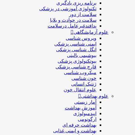
برنامه ریزی یادگیری
تکنولوژی آموزشی در پزشکی
سلامت از دور
سلامت در حوادث و بلایا
پدافندغیرعامل درسلامت
علوم آزمایشگاهی
ویروس شناسی
ایمنی شناسی پزشكی
انگل شناسی پزشکی
بیوشیمی بالینی
بیوتکنولوژی پزشکی
قارچ شناسی پزشکی
ميكروب شناسی
خون شناسی
ژنتیک انسانی
علوم انتقال خون
علوم بهداشتی
آمار زیستی
آموزش بهداشت
اپیدمیولوژی
ارگونومی
بهداشت حرفه ای
بهداشت و ایمنی غذایی