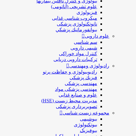
بیولوژی و کنترل ناقلین بیماریها
علوم تشریحی (آناتومی)
فیزیولوژی
ميكروب شناسی غذایی
نانوتکنولوژی پزشکی
بيوانفورماتيك پزشكي
علوم دارویی
سم شناسی
شیمی دارویی
کنترل مواد خوراکی
ترکیبات دارویی دریایی
رادیولوژی ومهندسی
رادیوبیولوژی و حفاظت پرتو
فيزيك پزشکی
مهندسی پزشکی
مهندسی پزشکی مواد
علوم و صنايع غذایی
مدیریت محیط زیست (HSE)
تصویربرداری پزشکی
مجموعه زیست شناسی
بیوشیمی
بیوتکنولوژی
بیوفیزیک