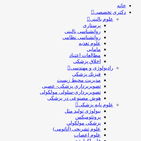
خانه
دکتری تخصصی
علوم بالینی
پرستاری
روانشناسی بالینی
روانشناسی نظامی
علوم تغذیه
مامایی
مطالعات اعتیاد
اخلاق پزشکی
رادیولوژی و مهندسی
فيزيك پزشکی
مدیریت محیط زیست
تصویربرداری پزشکی- عصبی
تصویربرداری-سلولی مولکولی
هوش مصنوعی در پزشکی
علوم پایه پزشکی
بیولوژی تولید مثل
پروتئومیکس
پزشکی مولکولی
علوم تشریحی (آناتومی)
علوم اعصاب
فارماکولوژی