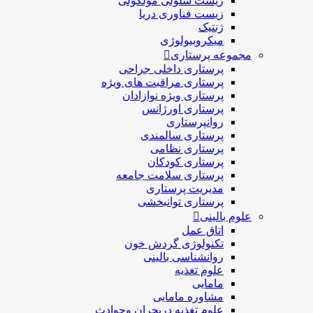
زیست سلولی مولکولی
زیست فناوری دریا
ژنتیک
میکروبیولوژی
مجموعه پرستاری
پرستاری داخلی جراحی
پرستاری مراقبت های ويژه
پرستاری ويژه نوازادان
پرستاری اورژانس
روانپرستاری
پرستاری سالمندی
پرستاری نظامی
پرستاری کودکان
پرستاری سلامت جامعه
مدیریت پرستاری
پرستاری توانبخشی
علوم بالینی
اتاق عمل
تکنولوژی گردش خون
روانشناسی بالینی
علوم تغذیه
مامایی
مشاوره مامایی
علوم تغذیه دربحران وحوادث