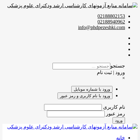
02188802153
02188940962
info@phdpezeshki.com
جستجو
ورود | ثبت نام
×
ورود با شماره موبایل
ورود با نام کاربری و رمز عبور
نام کاربری
رمز عبور
ورود
خانه