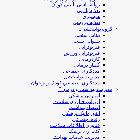
روانشناسی بالینی کودک
تغذیه بالینی
هوشبری
تغذيه ورزشي
گروه توانبخشی
بینایی سنجی
شنوایی سنجی
فیزیوتراپی
فیزیوتراپی ورزش
کاردرمانی
گفتار درمانی
مددکاری اجتماعی
مديريت توانبخشی
مددکاري اجتماعي کودک و نوجوان
مدیریت بهداشت و درمان
آموزش پزشکی
ارزیابی فناوری سلامت
اقتصاد بهداشت
انفورماتیک پزشکی
رفاه اجتماعی
فناوری اطلاعات سلامت
کتابداری پزشکی
مديريت خدمات بهداشتی