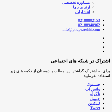
مشاوره تخصصی
ارتباط باما
انتشارات
02188802153
02188940962
info@phdpezeshki.com
اشتراک در شبکه های اجتماعی
برای به اشتراک گذاشتن این مطلب با دوستان از دکمه های زیر
استفاده بفرمایید.
فیسبوک
واتس اپ
تلگرام
جیمیل
لینکدین
Tweet