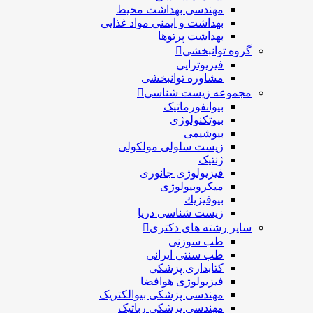
مهندسی بهداشت محيط
بهداشت و ایمنی مواد غذایی
بهداشت پرتوها
گروه توانبخشی
فیزیوتراپی
مشاوره توانبخشی
مجموعه زیست شناسی
بیوانفورماتیک
بیوتکنولوژی
بیوشیمی
زیست سلولی مولکولی
ژنتیک
فیزیولوژی جانوری
میکروبیولوژی
بيوفيزيك
زیست شناسی دریا
سایر رشته های دکتری
طب سوزنی
طب سنتی ایرانی
کتابداری پزشکی
فیزیولوژی هوافضا
مهندسی پزشکی بیوالکتریک
مهندسی پزشکی رباتیک