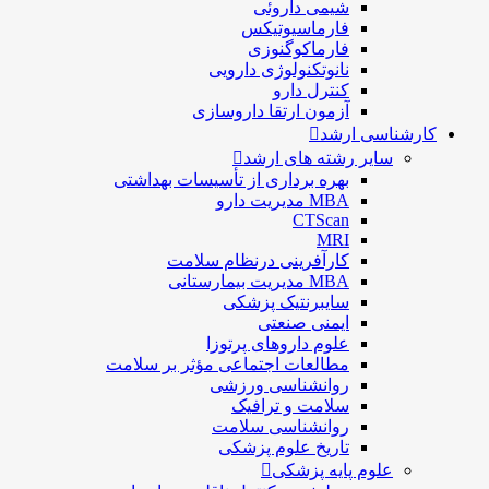
شيمی داروئی
فارماسيوتيكس
فارماكوگنوزی
نانوتکنولوژی دارویی
كنترل دارو
آزمون ارتقا داروسازی
کارشناسی ارشد
سایر رشته های ارشد
بهره برداری از تأسیسات بهداشتی
MBA مدیریت دارو
CTScan
MRI
کارآفرینی درنظام سلامت
MBA مدیریت بیمارستانی
سایبرنتیک پزشکی
ایمنی صنعتی
علوم داروهای پرتوزا
مطالعات اجتماعی مؤثر بر سلامت
روانشناسی ورزشی
سلامت و ترافیک
روانشناسی سلامت
تاریخ علوم پزشکی
علوم پایه پزشکی