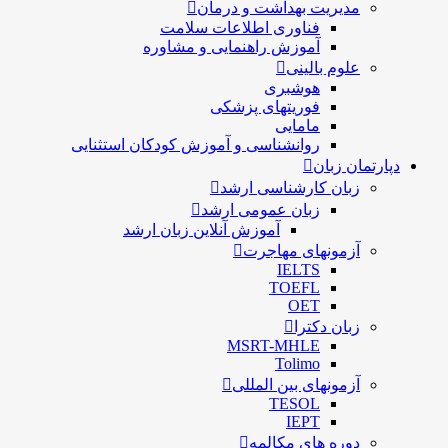
مدیریت بهداشت و درمان
فناوری اطلاعات سلامت
آموزش راهنمایی و مشاوره
علوم بالینی
هوشبری
فوریتهای پزشکی
مامایی
روانشناسی و آموزش کودکان استثنایی
دپارتمان زبان
زبان کارشناسی ارشد
زبان عمومی ارشد
آموزش آنلاین زبان ارشد
آزمونهای مهاجرت
IELTS
TOEFL
OET
زبان دکترا
MSRT-MHLE
Tolimo
آزمونهای بین المللی
TESOL
IEPT
دوره های مکالمه