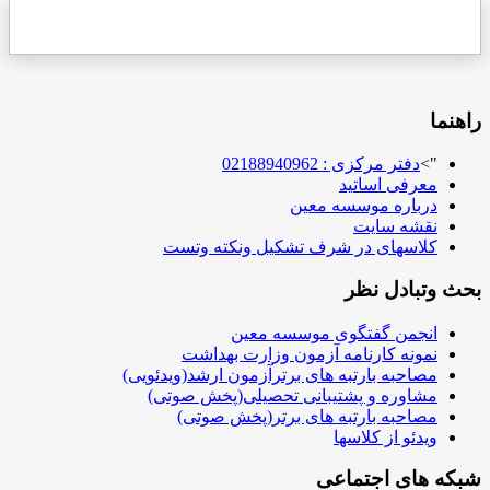
راهنما
">
دفتر مرکزی : 02188940962
معرفی اساتید
درباره موسسه معین
نقشه سایت
کلاسهای در شرف تشکیل ونکته وتست
بحث وتبادل نظر
انجمن گفتگوی موسسه معین
نمونه کارنامه آزمون وزارت بهداشت
مصاحبه بارتبه های برترآزمون ارشد(ویدئویی)
مشاوره و پشتیبانی تحصیلی(پخش صوتی)
مصاحبه بارتبه های برتر(پخش صوتی)
ویدئو از کلاسها
شبکه های اجتماعی