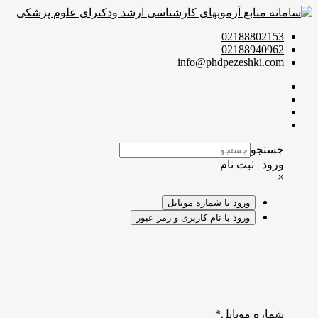
02188802153
02188940962
info@phdpezeshki.com
جستجو
ورود | ثبت نام
×
ورود با شماره موبایل
ورود با نام کاربری و رمز عبور
شماره موبایل
*