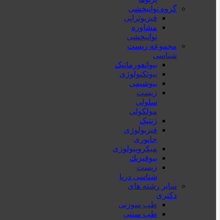
گروه توانبخشی
فیزیوتراپی
مشاوره
توانبخشی
مجموعه زیست
شناسی
بیوانفورماتیک
بیوتکنولوژی
بیوشیمی
زیست
سلولی
مولکولی
ژنتیک
فیزیولوژی
جانوری
میکروبیولوژی
بيوفيزيك
زیست
شناسی دریا
سایر رشته های
دکتری
طب سوزنی
طب سنتی