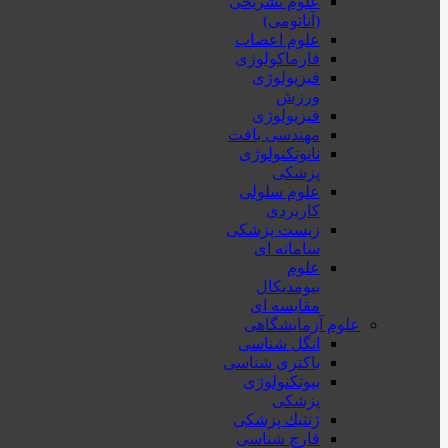
علوم تشریحی
(آناتومی)
علوم اعصاب
فارماکولوژی
فیزیولوژی
ورزش
فیزیولوژی
مهندسی بافت
نانوتکنولوژی
پزشکی
علوم سلولی
کاربردی
زیست پزشکی
سامانه ای
علوم
بیومدیکال
مقایسه ای
علوم آزمایشگاهی
انگل شناسی
باکتری شناسی
بیوتکنولوژی
پزشکی
ژنتيك پزشکی
قارچ شناسی