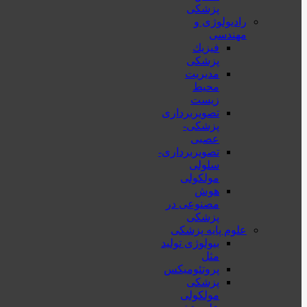
پزشکی
رادیولوژی و
مهندسی
فيزيك
پزشکی
مدیریت
محیط
زیست
تصویربرداری
پزشکی-
عصبی
تصویربرداری-
سلولی
مولکولی
هوش
مصنوعی در
پزشکی
علوم پایه پزشکی
بیولوژی تولید
مثل
پروتئومیکس
پزشکی
مولکولی