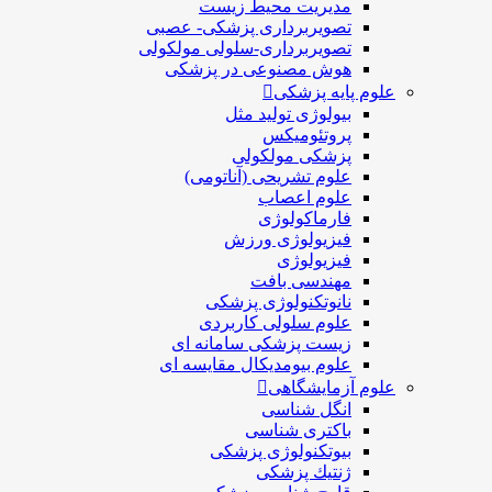
مدیریت محیط زیست
تصویربرداری پزشکی- عصبی
تصویربرداری-سلولی مولکولی
هوش مصنوعی در پزشکی
علوم پایه پزشکی
بیولوژی تولید مثل
پروتئومیکس
پزشکی مولکولی
علوم تشریحی (آناتومی)
علوم اعصاب
فارماکولوژی
فیزیولوژی ورزش
فیزیولوژی
مهندسی بافت
نانوتکنولوژی پزشکی
علوم سلولی کاربردی
زیست پزشکی سامانه ای
علوم بیومدیکال مقایسه ای
علوم آزمایشگاهی
انگل شناسی
باکتری شناسی
بیوتکنولوژی پزشکی
ژنتيك پزشکی