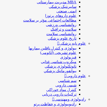
MBA مدیریت بیمارستانی
سایبرنتیک پزشکی
ایمنی صنعتی
علوم داروهای پرتوزا
مطالعات اجتماعی مؤثر بر سلامت
روانشناسی ورزشی
سلامت و ترافیک
روانشناسی سلامت
تاریخ علوم پزشکی
علوم پایه پزشکی
بیولوژی و کنترل ناقلین بیماریها
علوم تشریحی (آناتومی)
فیزیولوژی
ميكروب شناسی غذایی
نانوتکنولوژی پزشکی
بيوانفورماتيك پزشكي
علوم دارویی
سم شناسی
شیمی دارویی
کنترل مواد خوراکی
ترکیبات دارویی دریایی
رادیولوژی ومهندسی
رادیوبیولوژی و حفاظت پرتو