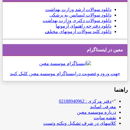
دانلود
سوالات ارشد وزارت بهداشت
دانلود سوالات لیسانس به پزشکی
دانلود سوالات دکتری وزارت بهداشت
دانلود دفترچه راهنمای آزمونها
دانلود کلید سوالات آزمونهای مختلف
معین در اینستاگرام
جهت ورود وعضویت دراینستاگرام موسسه معین کلیک کنید
راهنما
">
دفتر مرکزی : 02188940962
معرفی اساتید
درباره موسسه معین
نقشه سایت
کلاسهای در شرف تشکیل ونکته وتست