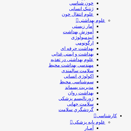
خون شناسی
ژنتیک انسانی
علوم انتقال خون
علوم بهداشتی
آمار زیستی
آموزش بهداشت
اپیدمیولوژی
ارگونومی
بهداشت حرفه ای
بهداشت و ایمنی غذایی
علوم بهداشتی در تغذیه
مهندسی بهداشت محيط
سلامت سالمندی
اکولوژی انسانی
سم‌شناسی محیط
مدیریت پسماند
بهداشت روان
ژورنالیسم پزشکی
سلامت جهانی
گردشگري سلامت
کارشناسی
علوم پایه پزشکی
آمـار