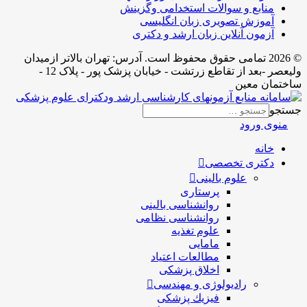
منابع و سوالات استخدامی وگزینش
آموزش تصویری زبان انگلیسی
آزمون آنلاین زبان ارشد و دکتری
© 2026 تمامی حقوق محفوظ است. آدرس:‌ تهران بالاتر ازمیدان
ولیعصر -بعد از تقاطع زرتشت - خیابان پزشک پور - پلاک 12 -
ساختمان معین
جستجو
منوی ورود
خانه
دکتری تخصصی
علوم بالینی
پرستاری
روانشناسی بالینی
روانشناسی نظامی
علوم تغذیه
مامایی
مطالعات اعتیاد
اخلاق پزشکی
رادیولوژی و مهندسی
فيزيك پزشکی