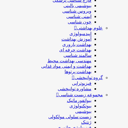
قارچ شناسی پزشكی
بیوشیمی بالینی
ویروس شناسی
ایمنی شناسی
خون شناسی
علوم بهداشتی
اپیدمیولوژی
آموزش بهداشت
بهداشت باروری
بهداشت حرفه ای
سالمند شناسی
مهندسی بهداشت محيط
بهداشت و ایمنی مواد غذایی
بهداشت پرتوها
گروه توانبخشی
فیزیوتراپی
مشاوره توانبخشی
مجموعه زیست شناسی
بیوانفورماتیک
بیوتکنولوژی
بیوشیمی
زیست سلولی مولکولی
ژنتیک
فیزیولوژی جانوری