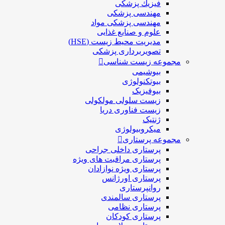
فيزيك پزشکی
مهندسی پزشکی
مهندسی پزشکی مواد
علوم و صنايع غذایی
مدیریت محیط زیست (HSE)
تصویربرداری پزشکی
مجموعه زیست شناسی
بیوشیمی
بیوتکنولوژی
بیوفیزیک
زیست سلولی مولکولی
زیست فناوری دریا
ژنتیک
میکروبیولوژی
مجموعه پرستاری
پرستاری داخلی جراحی
پرستاری مراقبت های ويژه
پرستاری ويژه نوازادان
پرستاری اورژانس
روانپرستاری
پرستاری سالمندی
پرستاری نظامی
پرستاری کودکان