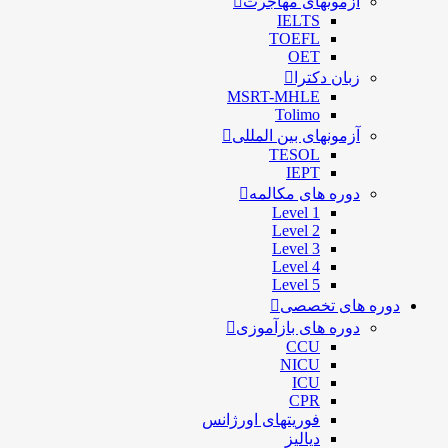
آزمونهای مهاجرت
IELTS
TOEFL
OET
زبان دکترا
MSRT-MHLE
Tolimo
آزمونهای بین المللی
TESOL
IEPT
دوره های مکالمه
Level 1
Level 2
Level 3
Level 4
Level 5
دوره های تخصصی
دوره های بازآموزی
CCU
NICU
ICU
CPR
فوریتهای اورژانس
دیالیز