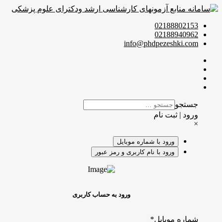
02188802153
02188940962
info@phdpezeshki.com
جستجو
ورود | ثبت نام
×
ورود با شماره موبایل
ورود با نام کاربری و رمز عبور
ورود به حساب کاربری
شماره موبایل
*