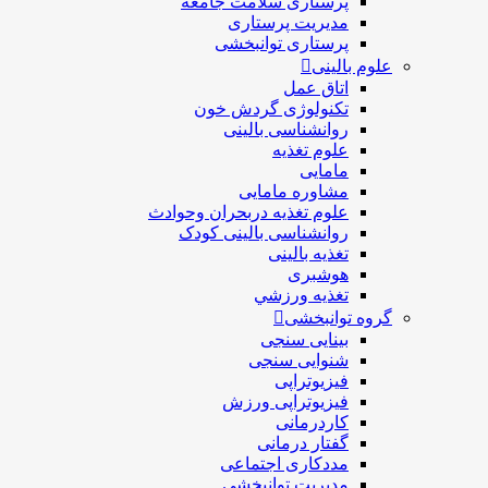
پرستاری سلامت جامعه
مدیریت پرستاری
پرستاری توانبخشی
علوم بالینی
اتاق عمل
تکنولوژی گردش خون
روانشناسی بالینی
علوم تغذیه
مامایی
مشاوره مامایی
علوم تغذیه دربحران وحوادث
روانشناسی بالینی کودک
تغذیه بالینی
هوشبری
تغذيه ورزشي
گروه توانبخشی
بینایی سنجی
شنوایی سنجی
فیزیوتراپی
فیزیوتراپی ورزش
کاردرمانی
گفتار درمانی
مددکاری اجتماعی
مديريت توانبخشی