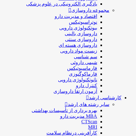
یادگیری الکترونیکی در علوم پزشکی
مجموعه داروسازی
اقتصاد و مديريت دارو
نوتراسیوتیکس
بيوتكنولوژی دارویی
داروسازی بالينی
داروسازی سنتی
داروسازی هسته ای
زیست مواد دارویی
سم شناسی
شيمی داروئی
فارماسيوتيكس
فارماكوگنوزی
نانوتکنولوژی دارویی
كنترل دارو
آزمون ارتقا داروسازی
کارشناسی ارشد
سایر رشته های ارشد
بهره برداری از تأسیسات بهداشتی
MBA مدیریت دارو
CTScan
MRI
کارآفرینی درنظام سلامت