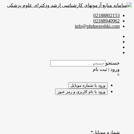
02188802153
02188940962
info@phdpezeshki.com
جستجو
ورود | ثبت نام
×
ورود با شماره موبایل
ورود با نام کاربری و رمز عبور
شماره موبایل
*