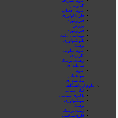
علوم تشریحی
(آناتومی)
علوم اعصاب
فارماکولوژی
فیزیولوژی
ورزش
فیزیولوژی
مهندسی بافت
نانوتکنولوژی
پزشکی
علوم سلولی
کاربردی
زیست پزشکی
سامانه ای
علوم
بیومدیکال
مقایسه ای
علوم آزمایشگاهی
انگل شناسی
باکتری شناسی
بیوتکنولوژی
پزشکی
ژنتيك پزشکی
قارچ شناسی