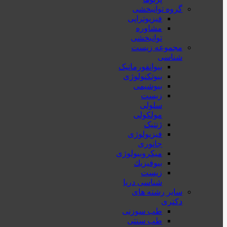
گروه توانبخشی
فیزیوتراپی
مشاوره
توانبخشی
مجموعه زیست
شناسی
بیوانفورماتیک
بیوتکنولوژی
بیوشیمی
زیست
سلولی
مولکولی
ژنتیک
فیزیولوژی
جانوری
میکروبیولوژی
بيوفيزيك
زیست
شناسی دریا
سایر رشته های
دکتری
طب سوزنی
طب سنتی