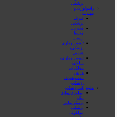
پزشکی
رادیولوژی و
مهندسی
فيزيك
پزشکی
مدیریت
محیط
زیست
تصویربرداری
پزشکی-
عصبی
تصویربرداری-
سلولی
مولکولی
هوش
مصنوعی در
پزشکی
علوم پایه پزشکی
بیولوژی تولید
مثل
پروتئومیکس
پزشکی
مولکولی