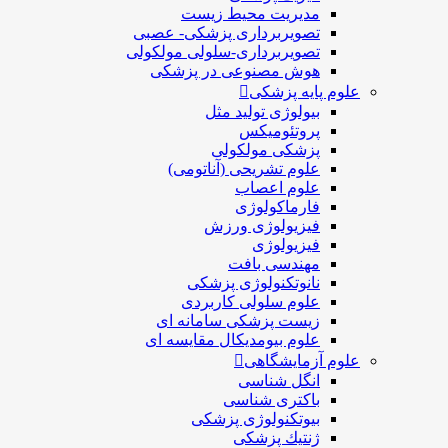
مدیریت محیط زیست
تصویربرداری پزشکی- عصبی
تصویربرداری-سلولی مولکولی
هوش مصنوعی در پزشکی
علوم پایه پزشکی
بیولوژی تولید مثل
پروتئومیکس
پزشکی مولکولی
علوم تشریحی (آناتومی)
علوم اعصاب
فارماکولوژی
فیزیولوژی ورزش
فیزیولوژی
مهندسی بافت
نانوتکنولوژی پزشکی
علوم سلولی کاربردی
زیست پزشکی سامانه ای
علوم بیومدیکال مقایسه ای
علوم آزمایشگاهی
انگل شناسی
باکتری شناسی
بیوتکنولوژی پزشکی
ژنتيك پزشکی