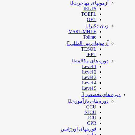
آزمونهای مهاجرت
IELTS
TOEFL
OET
زبان دکترا
MSRT-MHLE
Tolimo
آزمونهای بین المللی
TESOL
IEPT
دوره های مکالمه
Level 1
Level 2
Level 3
Level 4
Level 5
دوره های تخصصی
دوره های بازآموزی
CCU
NICU
ICU
CPR
فوریتهای اورژانس
دیالیز