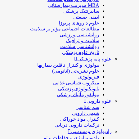
MBA مدیریت بیمارستانی
سایبرنتیک پزشکی
ایمنی صنعتی
علوم داروهای پرتوزا
مطالعات اجتماعی مؤثر بر سلامت
روانشناسی ورزشی
سلامت و ترافیک
روانشناسی سلامت
تاریخ علوم پزشکی
علوم پایه پزشکی
بیولوژی و کنترل ناقلین بیماریها
علوم تشریحی (آناتومی)
فیزیولوژی
ميكروب شناسی غذایی
نانوتکنولوژی پزشکی
بيوانفورماتيك پزشكي
علوم دارویی
سم شناسی
شیمی دارویی
کنترل مواد خوراکی
ترکیبات دارویی دریایی
رادیولوژی ومهندسی
رادیوبیولوژی و حفاظت پرتو