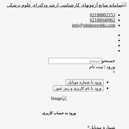
02188802153
02188940962
info@phdpezeshki.com
جستجو
ورود | ثبت نام
×
ورود با شماره موبایل
ورود با نام کاربری و رمز عبور
ورود به حساب کاربری
شماره موبایل
*