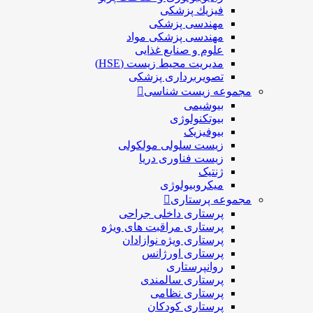
فيزيك پزشکی
مهندسی پزشکی
مهندسی پزشکی مواد
علوم و صنايع غذایی
مدیریت محیط زیست (HSE)
تصویربرداری پزشکی
مجموعه زیست شناسی
بیوشیمی
بیوتکنولوژی
بیوفیزیک
زیست سلولی مولکولی
زیست فناوری دریا
ژنتیک
میکروبیولوژی
مجموعه پرستاری
پرستاری داخلی جراحی
پرستاری مراقبت های ويژه
پرستاری ويژه نوازادان
پرستاری اورژانس
روانپرستاری
پرستاری سالمندی
پرستاری نظامی
پرستاری کودکان