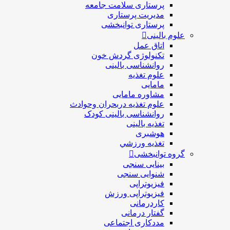
پرستاری سلامت جامعه
مدیریت پرستاری
پرستاری توانبخشی
علوم بالینی
اتاق عمل
تکنولوژی گردش خون
روانشناسی بالینی
علوم تغذیه
مامایی
مشاوره مامایی
علوم تغذیه دربحران وحوادث
روانشناسی بالینی کودک
تغذیه بالینی
هوشبری
تغذيه ورزشي
گروه توانبخشی
بینایی سنجی
شنوایی سنجی
فیزیوتراپی
فیزیوتراپی ورزش
کاردرمانی
گفتار درمانی
مددکاری اجتماعی