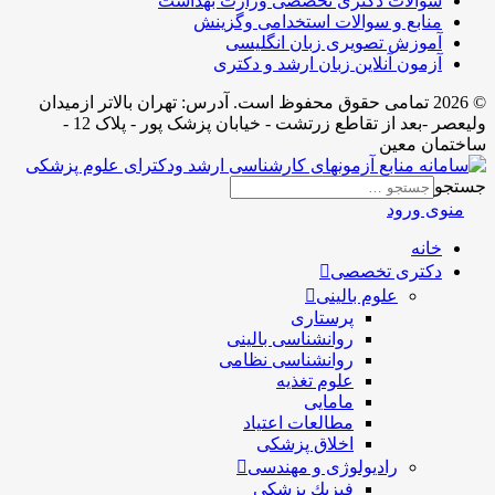
سوالات دکتری تخصصی وزارت بهداشت
منابع و سوالات استخدامی وگزینش
آموزش تصویری زبان انگلیسی
آزمون آنلاین زبان ارشد و دکتری
© 2026 تمامی حقوق محفوظ است. آدرس:‌ تهران بالاتر ازمیدان
ولیعصر -بعد از تقاطع زرتشت - خیابان پزشک پور - پلاک 12 -
ساختمان معین
جستجو
منوی ورود
خانه
دکتری تخصصی
علوم بالینی
پرستاری
روانشناسی بالینی
روانشناسی نظامی
علوم تغذیه
مامایی
مطالعات اعتیاد
اخلاق پزشکی
رادیولوژی و مهندسی
فيزيك پزشکی