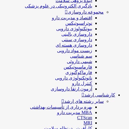
آینده پژوهی سلامت
یادگیری الکترونیکی در علوم پزشکی
مجموعه داروسازی
اقتصاد و مديريت دارو
نوتراسیوتیکس
بيوتكنولوژی دارویی
داروسازی بالينی
داروسازی سنتی
داروسازی هسته ای
زیست مواد دارویی
سم شناسی
شيمی داروئی
فارماسيوتيكس
فارماكوگنوزی
نانوتکنولوژی دارویی
كنترل دارو
آزمون ارتقا داروسازی
کارشناسی ارشد
سایر رشته های ارشد
بهره برداری از تأسیسات بهداشتی
MBA مدیریت دارو
CTScan
MRI
کارآفرینی درنظام سلامت