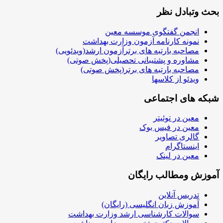
بحث وتبادل نظر
انجمن گفتگوی موسسه معین
نمونه کارنامه آزمون وزارت بهداشت
مصاحبه بارتبه های برترآزمون ارشد(ویدئویی)
مشاوره و پشتیبانی تحصیلی(پخش صوتی)
مصاحبه بارتبه های برتر(پخش صوتی)
ویدئو از کلاسها
شبکه های اجتماعی
معین در توئیتر
معین در فیس بوک
گالری تصاویر
اینستاگرام
معین در لینک
آموزش ومطالب رایگان
تدریس آنلاین
آموزش زبان انگلیسی (رایگان)
سوالات کارشناسی ارشد وزارت بهداشت