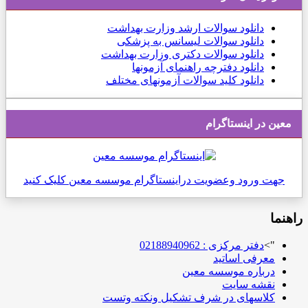
دانلود
سوالات ارشد وزارت بهداشت
دانلود سوالات لیسانس به پزشکی
دانلود سوالات دکتری وزارت بهداشت
دانلود دفترچه راهنمای آزمونها
دانلود کلید سوالات آزمونهای مختلف
معین در اینستاگرام
جهت ورود وعضویت دراینستاگرام موسسه معین کلیک کنید
راهنما
">
دفتر مرکزی : 02188940962
معرفی اساتید
درباره موسسه معین
نقشه سایت
کلاسهای در شرف تشکیل ونکته وتست