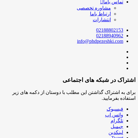
تماس باما
مشاوره تخصصی
ارتباط باما
انتشارات
02188802153
02188940962
info@phdpezeshki.com
اشتراک در شبکه های اجتماعی
برای به اشتراک گذاشتن این مطلب با دوستان از دکمه های زیر
استفاده بفرمایید.
فیسبوک
واتس اپ
تلگرام
جیمیل
لینکدین
Tweet