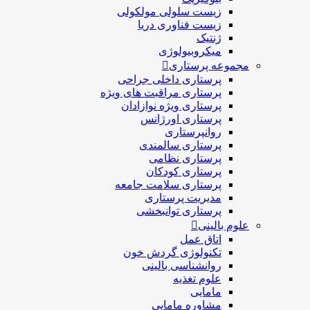
زیست سلولی مولکولی
زیست فناوری دریا
ژنتیک
میکروبیولوژی
مجموعه پرستاری
پرستاری داخلی جراحی
پرستاری مراقبت های ويژه
پرستاری ويژه نوازادان
پرستاری اورژانس
روانپرستاری
پرستاری سالمندی
پرستاری نظامی
پرستاری کودکان
پرستاری سلامت جامعه
مدیریت پرستاری
پرستاری توانبخشی
علوم بالینی
اتاق عمل
تکنولوژی گردش خون
روانشناسی بالینی
علوم تغذیه
مامایی
مشاوره مامایی