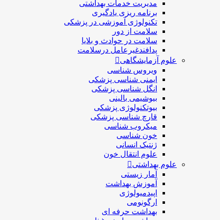
مديريت خدمات بهداشتی
برنامه ریزی یادگیری
تکنولوژی آموزشی در پزشکی
سلامت از دور
سلامت در حوادث و بلایا
پدافندغیرعامل درسلامت
علوم آزمایشگاهی
ویروس شناسی
ایمنی شناسی پزشكی
انگل شناسی پزشکی
بیوشیمی بالینی
بیوتکنولوژی پزشکی
قارچ شناسی پزشکی
ميكروب شناسی
خون شناسی
ژنتیک انسانی
علوم انتقال خون
علوم بهداشتی
آمار زیستی
آموزش بهداشت
اپیدمیولوژی
ارگونومی
بهداشت حرفه ای