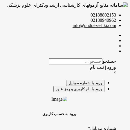
02188802153
02188940962
info@phdpezeshki.com
جستجو
ورود | ثبت نام
×
ورود با شماره موبایل
ورود با نام کاربری و رمز عبور
ورود به حساب کاربری
شماره موبایل
*