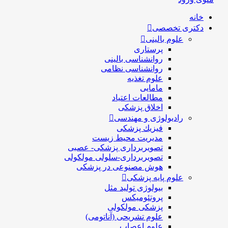
خانه
دکتری تخصصی
علوم بالینی
پرستاری
روانشناسی بالینی
روانشناسی نظامی
علوم تغذیه
مامایی
مطالعات اعتیاد
اخلاق پزشکی
رادیولوژی و مهندسی
فيزيك پزشکی
مدیریت محیط زیست
تصویربرداری پزشکی- عصبی
تصویربرداری-سلولی مولکولی
هوش مصنوعی در پزشکی
علوم پایه پزشکی
بیولوژی تولید مثل
پروتئومیکس
پزشکی مولکولی
علوم تشریحی (آناتومی)
علوم اعصاب