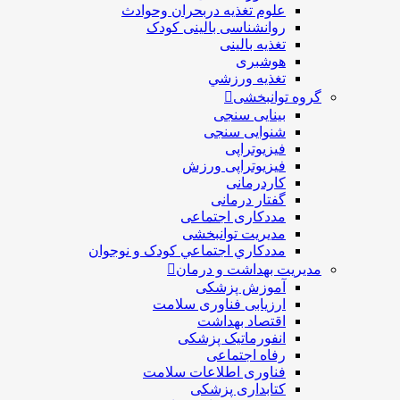
علوم تغذیه دربحران وحوادث
روانشناسی بالینی کودک
تغذیه بالینی
هوشبری
تغذيه ورزشي
گروه توانبخشی
بینایی سنجی
شنوایی سنجی
فیزیوتراپی
فیزیوتراپی ورزش
کاردرمانی
گفتار درمانی
مددکاری اجتماعی
مديريت توانبخشی
مددکاري اجتماعي کودک و نوجوان
مدیریت بهداشت و درمان
آموزش پزشکی
ارزیابی فناوری سلامت
اقتصاد بهداشت
انفورماتیک پزشکی
رفاه اجتماعی
فناوری اطلاعات سلامت
کتابداری پزشکی