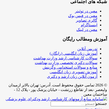
شبکه های اجتماعی
معین در توئیتر
معین در فیس بوک
گالری تصاویر
اینستاگرام
معین در لینک
آموزش ومطالب رایگان
تدریس آنلاین
آموزش زبان انگلیسی (رایگان)
سوالات کارشناسی ارشد وزارت بهداشت
سوالات دکتری تخصصی وزارت بهداشت
منابع و سوالات استخدامی وگزینش
آموزش تصویری زبان انگلیسی
آزمون آنلاین زبان ارشد و دکتری
© 2026 تمامی حقوق محفوظ است. آدرس:‌ تهران بالاتر ازمیدان
ولیعصر -بعد از تقاطع زرتشت - خیابان پزشک پور - پلاک 12 -
ساختمان معین
جستجو
منوی ورود