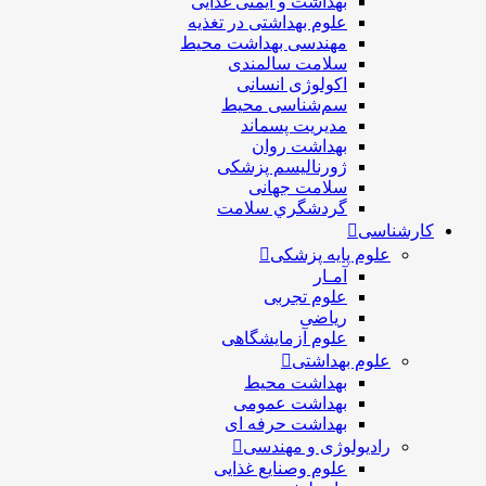
بهداشت و ایمنی غذایی
علوم بهداشتی در تغذیه
مهندسی بهداشت محيط
سلامت سالمندی
اکولوژی انسانی
سم‌شناسی محیط
مدیریت پسماند
بهداشت روان
ژورنالیسم پزشکی
سلامت جهانی
گردشگري سلامت
کارشناسی
علوم پایه پزشکی
آمـار
علوم تجربی
ریاضی
علوم آزمایشگاهی
علوم بهداشتی
بهداشت محیط
بهداشت عمومی
بهداشت حرفه ای
رادیولوژی و مهندسی
علوم وصنایع غذایی