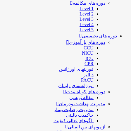
دوره های مکالمه
Level 1
Level 2
Level 3
Level 4
Level 5
دوره های تخصصی
دوره های بازآموزی
CCU
NICU
ICU
CPR
فوریتهای اورژانس
دیالیز
PACU
اورژانسهای زایمان
دوره های کوتاه مدت
مقاله نویسی
مدیریت بهداشت ودرمان
مديريت رضايت بيمار
حاكميت بالينی
الگوهای تعالی کيفيت
آزمونهای بین المللی