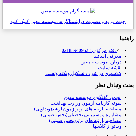
جهت ورود وعضویت دراینستاگرام موسسه معین کلیک کنید
راهنما
">
دفتر مرکزی : 02188940962
معرفی اساتید
درباره موسسه معین
نقشه سایت
کلاسهای در شرف تشکیل ونکته وتست
بحث وتبادل نظر
انجمن گفتگوی موسسه معین
نمونه کارنامه آزمون وزارت بهداشت
مصاحبه بارتبه های برترآزمون ارشد(ویدئویی)
مشاوره و پشتیبانی تحصیلی(پخش صوتی)
مصاحبه بارتبه های برتر(پخش صوتی)
ویدئو از کلاسها