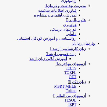
رادیولوژی
مدیریت بهداشت و درمان
فناوری اطلاعات سلامت
آموزش راهنمایی و مشاوره
علوم بالینی
هوشبری
فوریتهای پزشکی
مامایی
روانشناسی و آموزش کودکان استثنایی
دپارتمان زبان
زبان کارشناسی ارشد
زبان عمومی ارشد
آموزش آنلاین زبان ارشد
آزمونهای مهاجرت
IELTS
TOEFL
OET
زبان دکترا
MSRT-MHLE
Tolimo
آزمونهای بین المللی
TESOL
IEPT