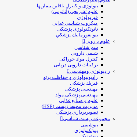
بیولوژی و کنترل ناقلین بیماریها
علوم تشریحی (آناتومی)
فیزیولوژی
ميكروب شناسی غذایی
نانوتکنولوژی پزشکی
بيوانفورماتيك پزشكي
علوم دارویی
سم شناسی
شیمی دارویی
کنترل مواد خوراکی
ترکیبات دارویی دریایی
رادیولوژی ومهندسی
رادیوبیولوژی و حفاظت پرتو
فيزيك پزشکی
مهندسی پزشکی
مهندسی پزشکی مواد
علوم و صنايع غذایی
مدیریت محیط زیست (HSE)
تصویربرداری پزشکی
مجموعه زیست شناسی
بیوشیمی
بیوتکنولوژی
بیوفیزیک