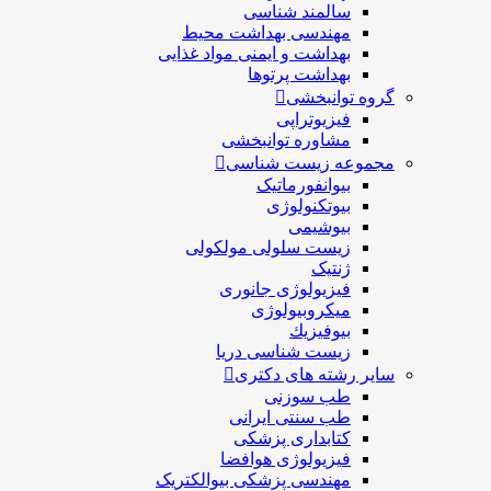
سالمند شناسی
مهندسی بهداشت محيط
بهداشت و ایمنی مواد غذایی
بهداشت پرتوها
گروه توانبخشی
فیزیوتراپی
مشاوره توانبخشی
مجموعه زیست شناسی
بیوانفورماتیک
بیوتکنولوژی
بیوشیمی
زیست سلولی مولکولی
ژنتیک
فیزیولوژی جانوری
میکروبیولوژی
بيوفيزيك
زیست شناسی دریا
سایر رشته های دکتری
طب سوزنی
طب سنتی ایرانی
کتابداری پزشکی
فیزیولوژی هوافضا
مهندسی پزشکی بیوالکتریک