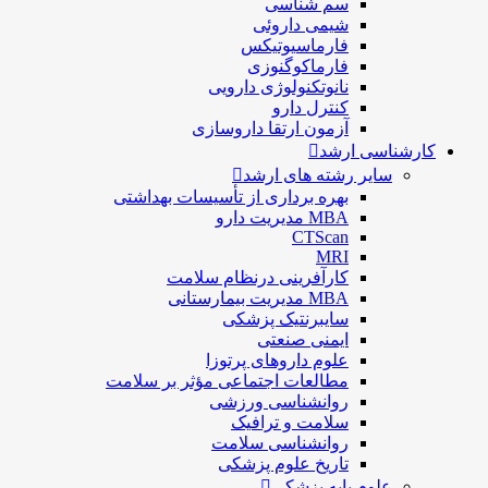
سم شناسی
شيمی داروئی
فارماسيوتيكس
فارماكوگنوزی
نانوتکنولوژی دارویی
كنترل دارو
آزمون ارتقا داروسازی
کارشناسی ارشد
سایر رشته های ارشد
بهره برداری از تأسیسات بهداشتی
MBA مدیریت دارو
CTScan
MRI
کارآفرینی درنظام سلامت
MBA مدیریت بیمارستانی
سایبرنتیک پزشکی
ایمنی صنعتی
علوم داروهای پرتوزا
مطالعات اجتماعی مؤثر بر سلامت
روانشناسی ورزشی
سلامت و ترافیک
روانشناسی سلامت
تاریخ علوم پزشکی
علوم پایه پزشکی