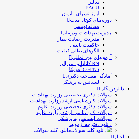
دیالیز
PACU
اورژانسهای زایمان
دوره های کوتاه مدت
مقاله نویسی
مدیریت بهداشت ودرمان
مديريت رضايت بيمار
حاكميت بالينی
الگوهای تعالی کيفيت
آزمونهای بین المللی
RN کانادا و استرالیا
CGFNS آمریکا
آمادگی مصاحبه دکتری
لیسانس به پزشکی
دانلودرایگان
سوالات دکتری تخصصی وزارت بهداشت
سوالات کارشناسی ارشد وزارت بهداشت
سوالات دکتری تخصصی وزارت علوم
سوالات کارشناسی ارشد وزارت علوم
سوالات لیسانس به پزشکی
دانلود دفترچه آزمونها
دانلود کلید سوالات
اخبار