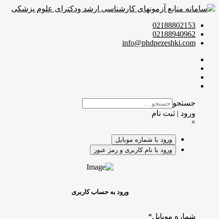
02188802153
02188940962
info@phdpezeshki.com
جستجو
ورود | ثبت نام
×
ورود با شماره موبایل
ورود با نام کاربری و رمز عبور
ورود به حساب کاربری
شماره موبایل
*