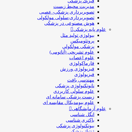
فيزيك پزشکی
مدیریت محیط زیست
تصویربرداری پزشکی- عصبی
تصویربرداری-سلولی مولکولی
هوش مصنوعی در پزشکی
علوم پایه پزشکی
بیولوژی تولید مثل
پروتئومیکس
پزشکی مولکولی
علوم تشریحی (آناتومی)
علوم اعصاب
فارماکولوژی
فیزیولوژی ورزش
فیزیولوژی
مهندسی بافت
نانوتکنولوژی پزشکی
علوم سلولی کاربردی
زیست پزشکی سامانه ای
علوم بیومدیکال مقایسه ای
علوم آزمایشگاهی
انگل شناسی
باکتری شناسی
بیوتکنولوژی پزشکی
ژنتيك پزشکی