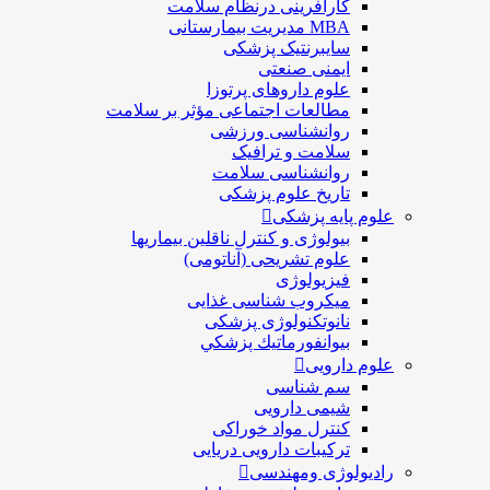
کارآفرینی درنظام سلامت
MBA مدیریت بیمارستانی
سایبرنتیک پزشکی
ایمنی صنعتی
علوم داروهای پرتوزا
مطالعات اجتماعی مؤثر بر سلامت
روانشناسی ورزشی
سلامت و ترافیک
روانشناسی سلامت
تاریخ علوم پزشکی
علوم پایه پزشکی
بیولوژی و کنترل ناقلین بیماریها
علوم تشریحی (آناتومی)
فیزیولوژی
ميكروب شناسی غذایی
نانوتکنولوژی پزشکی
بيوانفورماتيك پزشكي
علوم دارویی
سم شناسی
شیمی دارویی
کنترل مواد خوراکی
ترکیبات دارویی دریایی
رادیولوژی ومهندسی