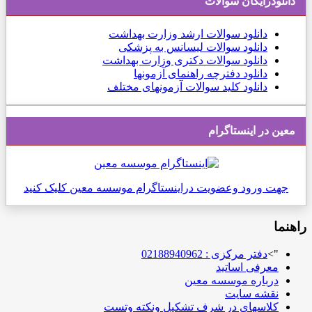
دانلودرایگان سوالات
دانلود
سوالات ارشد وزارت بهداشت
دانلود سوالات لیسانس به پزشکی
دانلود سوالات دکتری وزارت بهداشت
دانلود دفترچه راهنمای آزمونها
دانلود کلید سوالات آزمونهای مختلف
معین در اینستاگرام
جهت ورود وعضویت دراینستاگرام موسسه معین کلیک کنید
راهنما
">
دفتر مرکزی : 02188940962
معرفی اساتید
درباره موسسه معین
نقشه سایت
کلاسهای در شرف تشکیل ونکته وتست