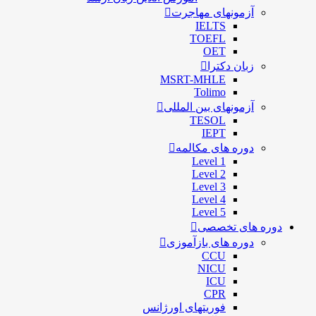
آزمونهای مهاجرت
IELTS
TOEFL
OET
زبان دکترا
MSRT-MHLE
Tolimo
آزمونهای بین المللی
TESOL
IEPT
دوره های مکالمه
Level 1
Level 2
Level 3
Level 4
Level 5
دوره های تخصصی
دوره های بازآموزی
CCU
NICU
ICU
CPR
فوریتهای اورژانس