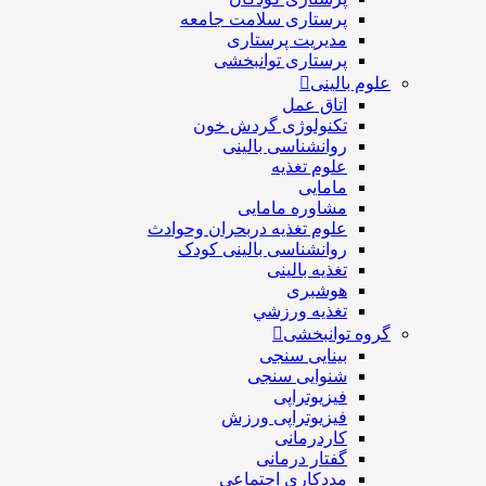
پرستاری سلامت جامعه
مدیریت پرستاری
پرستاری توانبخشی
علوم بالینی
اتاق عمل
تکنولوژی گردش خون
روانشناسی بالینی
علوم تغذیه
مامایی
مشاوره مامایی
علوم تغذیه دربحران وحوادث
روانشناسی بالینی کودک
تغذیه بالینی
هوشبری
تغذيه ورزشي
گروه توانبخشی
بینایی سنجی
شنوایی سنجی
فیزیوتراپی
فیزیوتراپی ورزش
کاردرمانی
گفتار درمانی
مددکاری اجتماعی