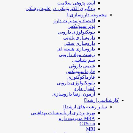
آینده پژوهی سلامت
یادگیری الکترونیکی در علوم پزشکی
مجموعه داروسازی
اقتصاد و مديريت دارو
نوتراسیوتیکس
بيوتكنولوژی دارویی
داروسازی بالينی
داروسازی سنتی
داروسازی هسته ای
زیست مواد دارویی
سم شناسی
شيمی داروئی
فارماسيوتيكس
فارماكوگنوزی
نانوتکنولوژی دارویی
كنترل دارو
آزمون ارتقا داروسازی
کارشناسی ارشد
سایر رشته های ارشد
بهره برداری از تأسیسات بهداشتی
MBA مدیریت دارو
CTScan
MRI