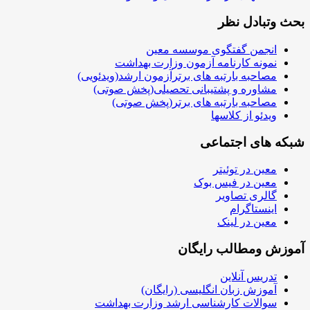
بحث وتبادل نظر
انجمن گفتگوی موسسه معین
نمونه کارنامه آزمون وزارت بهداشت
مصاحبه بارتبه های برترآزمون ارشد(ویدئویی)
مشاوره و پشتیبانی تحصیلی(پخش صوتی)
مصاحبه بارتبه های برتر(پخش صوتی)
ویدئو از کلاسها
شبکه های اجتماعی
معین در توئیتر
معین در فیس بوک
گالری تصاویر
اینستاگرام
معین در لینک
آموزش ومطالب رایگان
تدریس آنلاین
آموزش زبان انگلیسی (رایگان)
سوالات کارشناسی ارشد وزارت بهداشت