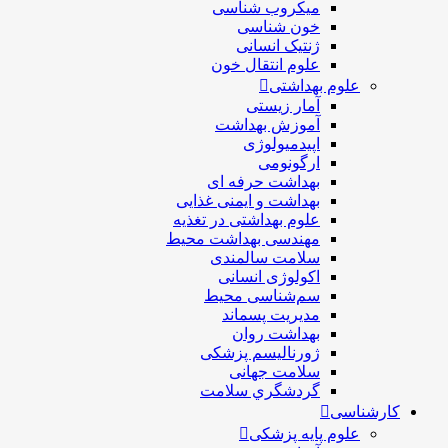
ميكروب شناسی
خون شناسی
ژنتیک انسانی
علوم انتقال خون
علوم بهداشتی
آمار زیستی
آموزش بهداشت
اپیدمیولوژی
ارگونومی
بهداشت حرفه ای
بهداشت و ایمنی غذایی
علوم بهداشتی در تغذیه
مهندسی بهداشت محيط
سلامت سالمندی
اکولوژی انسانی
سم‌شناسی محیط
مدیریت پسماند
بهداشت روان
ژورنالیسم پزشکی
سلامت جهانی
گردشگري سلامت
کارشناسی
علوم پایه پزشکی