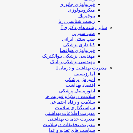
فیزیولوژی جانوری
میکروبیولوژی
بيوفيزيك
زیست شناسی دریا
سایر رشته های دکتری
طب سوزنی
طب سنتی ایرانی
کتابداری پزشکی
فیزیولوژی هوافضا
مهندسی پزشکی بیوالکتریک
مهندسی پزشکی رباتیک
مدیریت بهداشت و درمان
آمارزیستی
آموزش پزشکی
اقتصاد بهداشت
انفورماتیک پزشکی
سلامت دربلايا و فوريت ها
سلامت و رفاه اجتماعی
سیاستگذاری سلامت
مدیریت اطلاعات بهداشتی
مدیریت خدمات بهداشتی
مدیریت تحقیقات درسلامت
سیاست های تغذیه و غذا