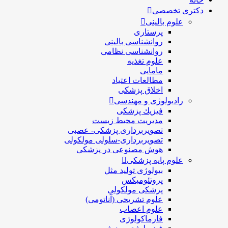
دکتری تخصصی
علوم بالینی
پرستاری
روانشناسی بالینی
روانشناسی نظامی
علوم تغذیه
مامایی
مطالعات اعتیاد
اخلاق پزشکی
رادیولوژی و مهندسی
فيزيك پزشکی
مدیریت محیط زیست
تصویربرداری پزشکی- عصبی
تصویربرداری-سلولی مولکولی
هوش مصنوعی در پزشکی
علوم پایه پزشکی
بیولوژی تولید مثل
پروتئومیکس
پزشکی مولکولی
علوم تشریحی (آناتومی)
علوم اعصاب
فارماکولوژی