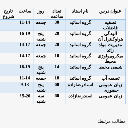
عنوان درس
نام استاد
تعداد
روز
ساعت
تاریخ
ساعت
شروع
11-14
30
تصفیه
گروه اساتید
جمعه
فاضلاب
16-19
20
آلودگی
گروه اساتید
پنج
هواوکنترل آن
شنبه
14-17
20
مدیریت مواد
گروه اساتید
جمعه
زائد
14-17
10
میکروبیولوژی
گروه اساتید
جمعه
محیط
16-19
14
شیمی محیط
گروه اساتید
پنج
شنبه
11-14
18
تصفیه آب
گروه اساتید
جمعه
9-13
60
زبان عمومی
استادرضازاده
پنج
حضوری
شنبه
60
زبان عمومی
استدرضازاده
سه
5-20
۱
شنبه
مطالب مرتبط: