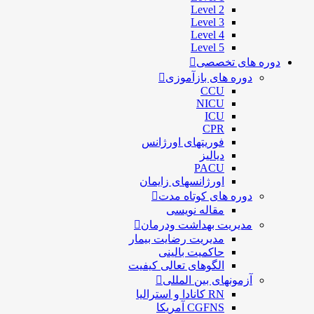
Level 2
Level 3
Level 4
Level 5
دوره های تخصصی
دوره های بازآموزی
CCU
NICU
ICU
CPR
فوریتهای اورژانس
دیالیز
PACU
اورژانسهای زایمان
دوره های کوتاه مدت
مقاله نویسی
مدیریت بهداشت ودرمان
مديريت رضايت بيمار
حاكميت بالينی
الگوهای تعالی کيفيت
آزمونهای بین المللی
RN کانادا و استرالیا
CGFNS آمریکا