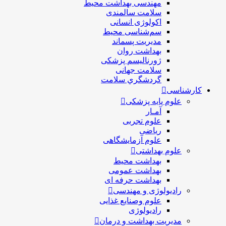
مهندسی بهداشت محيط
سلامت سالمندی
اکولوژی انسانی
سم‌شناسی محیط
مدیریت پسماند
بهداشت روان
ژورنالیسم پزشکی
سلامت جهانی
گردشگري سلامت
کارشناسی
علوم پایه پزشکی
آمـار
علوم تجربی
ریاضی
علوم آزمایشگاهی
علوم بهداشتی
بهداشت محیط
بهداشت عمومی
بهداشت حرفه ای
رادیولوژی و مهندسی
علوم وصنایع غذایی
رادیولوژی
مدیریت بهداشت و درمان