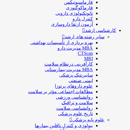
فارماسيوتيكس
فارماكوگنوزی
نانوتکنولوژی دارویی
كنترل دارو
آزمون ارتقا داروسازی
کارشناسی ارشد
سایر رشته های ارشد
بهره برداری از تأسیسات بهداشتی
MBA مدیریت دارو
CTScan
MRI
کارآفرینی درنظام سلامت
MBA مدیریت بیمارستانی
سایبرنتیک پزشکی
ایمنی صنعتی
علوم داروهای پرتوزا
مطالعات اجتماعی مؤثر بر سلامت
روانشناسی ورزشی
سلامت و ترافیک
روانشناسی سلامت
تاریخ علوم پزشکی
علوم پایه پزشکی
بیولوژی و کنترل ناقلین بیماریها