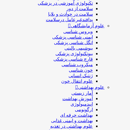
تکنولوژی آموزشی در پزشکی
سلامت از دور
سلامت در حوادث و بلایا
پدافندغیرعامل درسلامت
علوم آزمایشگاهی
ویروس شناسی
ایمنی شناسی پزشكی
انگل شناسی پزشکی
بیوشیمی بالینی
بیوتکنولوژی پزشکی
قارچ شناسی پزشکی
ميكروب شناسی
خون شناسی
ژنتیک انسانی
علوم انتقال خون
علوم بهداشتی
آمار زیستی
آموزش بهداشت
اپیدمیولوژی
ارگونومی
بهداشت حرفه ای
بهداشت و ایمنی غذایی
علوم بهداشتی در تغذیه