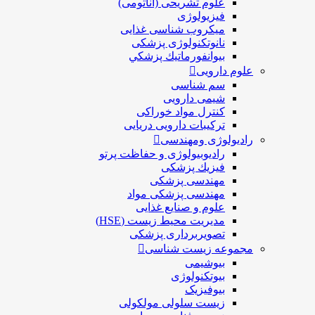
علوم تشریحی (آناتومی)
فیزیولوژی
ميكروب شناسی غذایی
نانوتکنولوژی پزشکی
بيوانفورماتيك پزشكي
علوم دارویی
سم شناسی
شیمی دارویی
کنترل مواد خوراکی
ترکیبات دارویی دریایی
رادیولوژی ومهندسی
رادیوبیولوژی و حفاظت پرتو
فيزيك پزشکی
مهندسی پزشکی
مهندسی پزشکی مواد
علوم و صنايع غذایی
مدیریت محیط زیست (HSE)
تصویربرداری پزشکی
مجموعه زیست شناسی
بیوشیمی
بیوتکنولوژی
بیوفیزیک
زیست سلولی مولکولی