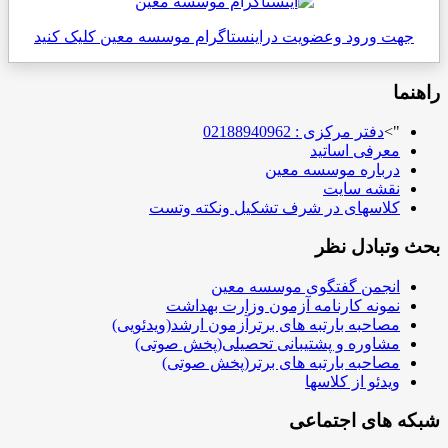
جهت ورود وعضویت دراینستاگرام موسسه معین کلیک کنید
راهنما
">
دفتر مرکزی : 02188940962
معرفی اساتید
درباره موسسه معین
نقشه سایت
کلاسهای در شرف تشکیل ونکته وتست
بحث وتبادل نظر
انجمن گفتگوی موسسه معین
نمونه کارنامه آزمون وزارت بهداشت
مصاحبه بارتبه های برترآزمون ارشد(ویدئویی)
مشاوره و پشتیبانی تحصیلی(پخش صوتی)
مصاحبه بارتبه های برتر(پخش صوتی)
ویدئو از کلاسها
شبکه های اجتماعی