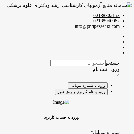
02188802153
02188940962
info@phdpezeshki.com
جستجو
ورود | ثبت نام
×
ورود با شماره موبایل
ورود با نام کاربری و رمز عبور
ورود به حساب کاربری
شماره موبایل
*