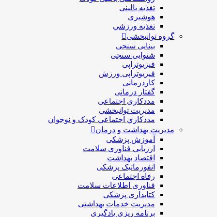
تغذیه بالینی
هوشبری
تغذيه ورزشي
گروه توانبخشی
بینایی سنجی
شنوایی سنجی
فیزیوتراپی
فیزیوتراپی ورزش
کاردرمانی
گفتار درمانی
مددکاری اجتماعی
مديريت توانبخشی
مددکاري اجتماعي کودک و نوجوان
مدیریت بهداشت و درمان
آموزش پزشکی
ارزیابی فناوری سلامت
اقتصاد بهداشت
انفورماتیک پزشکی
رفاه اجتماعی
فناوری اطلاعات سلامت
کتابداری پزشکی
مديريت خدمات بهداشتی
برنامه ریزی یادگیری