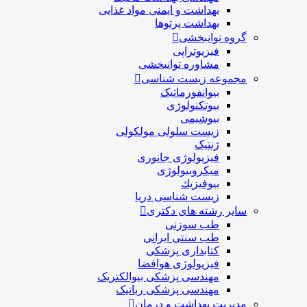
بهداشت و ایمنی مواد غذایی
بهداشت پرتوها
گروه توانبخشی
فیزیوتراپی
مشاوره توانبخشی
مجموعه زیست شناسی
بیوانفورماتیک
بیوتکنولوژی
بیوشیمی
زیست سلولی مولکولی
ژنتیک
فیزیولوژی جانوری
میکروبیولوژی
بيوفيزيك
زیست شناسی دریا
سایر رشته های دکتری
طب سوزنی
طب سنتی ایرانی
کتابداری پزشکی
فیزیولوژی هوافضا
مهندسی پزشکی بیوالکتریک
مهندسی پزشکی رباتیک
مدیریت بهداشت و درمان