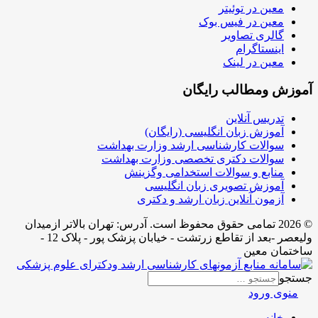
معین در توئیتر
معین در فیس بوک
گالری تصاویر
اینستاگرام
معین در لینک
آموزش ومطالب رایگان
تدریس آنلاین
آموزش زبان انگلیسی (رایگان)
سوالات کارشناسی ارشد وزارت بهداشت
سوالات دکتری تخصصی وزارت بهداشت
منابع و سوالات استخدامی وگزینش
آموزش تصویری زبان انگلیسی
آزمون آنلاین زبان ارشد و دکتری
© 2026 تمامی حقوق محفوظ است. آدرس:‌ تهران بالاتر ازمیدان
ولیعصر -بعد از تقاطع زرتشت - خیابان پزشک پور - پلاک 12 -
ساختمان معین
جستجو
منوی ورود
خانه