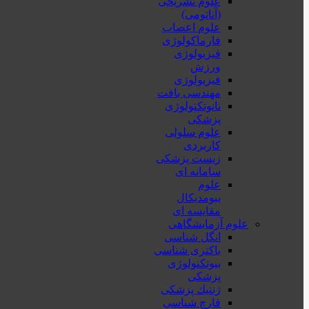
علوم تشریحی
(آناتومی)
علوم اعصاب
فارماکولوژی
فیزیولوژی
ورزش
فیزیولوژی
مهندسی بافت
نانوتکنولوژی
پزشکی
علوم سلولی
کاربردی
زیست پزشکی
سامانه ای
علوم
بیومدیکال
مقایسه ای
علوم آزمایشگاهی
انگل شناسی
باکتری شناسی
بیوتکنولوژی
پزشکی
ژنتيك پزشکی
قارچ شناسی