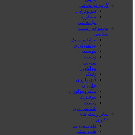
گروه توانبخشی
فیزیوتراپی
مشاوره
توانبخشی
مجموعه زیست
شناسی
بیوانفورماتیک
بیوتکنولوژی
بیوشیمی
زیست
سلولی
مولکولی
ژنتیک
فیزیولوژی
جانوری
میکروبیولوژی
بيوفيزيك
زیست
شناسی دریا
سایر رشته های
دکتری
طب سوزنی
طب سنتی