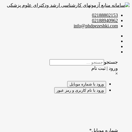
02188802153
02188940962
info@phdpezeshki.com
جستجو
ورود | ثبت نام
×
ورود با شماره موبایل
ورود با نام کاربری و رمز عبور
شماره موبایل
*