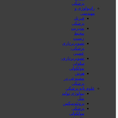
پزشکی
رادیولوژی و
مهندسی
فيزيك
پزشکی
مدیریت
محیط
زیست
تصویربرداری
پزشکی-
عصبی
تصویربرداری-
سلولی
مولکولی
هوش
مصنوعی در
پزشکی
علوم پایه پزشکی
بیولوژی تولید
مثل
پروتئومیکس
پزشکی
مولکولی