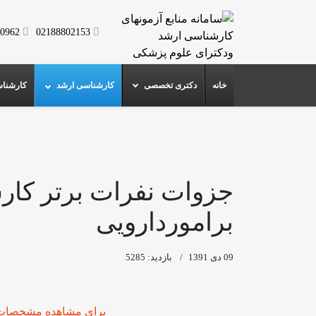
0962
02188802153
خانه
دکتری تخصصی
کارشناسی ارشد
کارشنا
جزوات نفرات برتر کا
براموردارویی
09 دی 1391
بازدید: 5285
برای مشاهده مشخصات