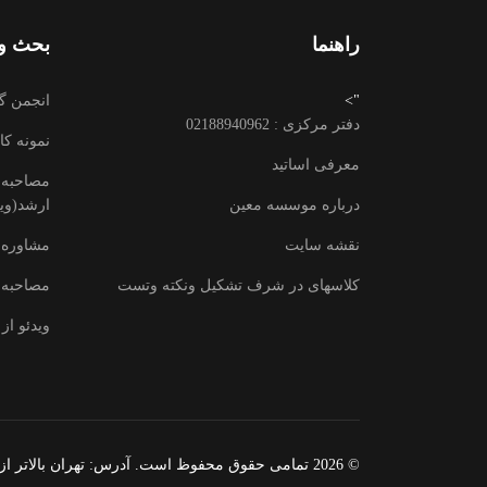
راهنما
بحث وت
">
انجمن گ
دفتر مرکزی : 02188940962
نمونه کا
معرفی اساتید
مصاحبه ب
درباره موسسه معین
ارشد(وید
نقشه سایت
مشاوره 
کلاسهای در شرف تشکیل ونکته وتست
مصاحبه 
ویدئو از 
© 2026 تمامی حقوق محفوظ است. آدرس:‌ تهران بالاتر ازمیدان ولیعصر -بعد از تقاطع زرتشت - خیابان پزشک پور - پلاک 12 - ساختمان معین