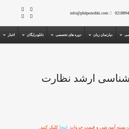
info@phdpezeshki.com
0218894
سی
دپارتمان زبان
دوره های تخصصی
دانلودرایگان
اخبار
رشناسی ارشد نظارت
 بسته آموزشی و قیمت جزوات
اینجا
کلیک کنید.