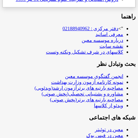
راهنما
">
دفتر مرکزی : 02188940962
معرفی اساتید
درباره موسسه معین
نقشه سایت
کلاسهای در شرف تشکیل ونکته وتست
بحث وتبادل نظر
انجمن گفتگوی موسسه معین
نمونه کارنامه آزمون وزارت بهداشت
مصاحبه بارتبه های برترآزمون ارشد(ویدئویی)
مشاوره و پشتیبانی تحصیلی(پخش صوتی)
مصاحبه بارتبه های برتر(پخش صوتی)
ویدئو از کلاسها
شبکه های اجتماعی
معین در توئیتر
معین در فیس بوک