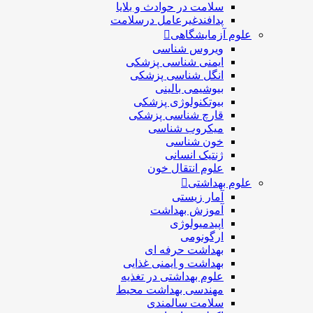
سلامت در حوادث و بلایا
پدافندغیرعامل درسلامت
علوم آزمایشگاهی
ویروس شناسی
ایمنی شناسی پزشكی
انگل شناسی پزشکی
بیوشیمی بالینی
بیوتکنولوژی پزشکی
قارچ شناسی پزشکی
ميكروب شناسی
خون شناسی
ژنتیک انسانی
علوم انتقال خون
علوم بهداشتی
آمار زیستی
آموزش بهداشت
اپیدمیولوژی
ارگونومی
بهداشت حرفه ای
بهداشت و ایمنی غذایی
علوم بهداشتی در تغذیه
مهندسی بهداشت محيط
سلامت سالمندی