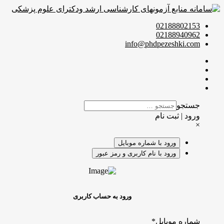
02188802153
02188940962
info@phdpezeshki.com
جستجو
ورود | ثبت نام
×
ورود با شماره موبایل
ورود با نام کاربری و رمز عبور
ورود به حساب کاربری
شماره موبایل
*