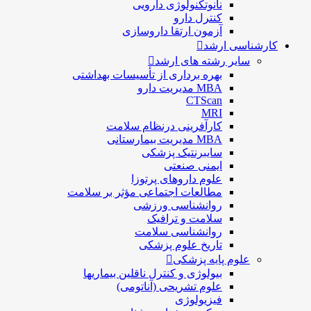
نانوتکنولوژی دارویی
كنترل دارو
آزمون ارتقا داروسازی
کارشناسی ارشد
سایر رشته های ارشد
بهره برداری از تأسیسات بهداشتی
MBA مدیریت دارو
CTScan
MRI
کارآفرینی درنظام سلامت
MBA مدیریت بیمارستانی
سایبرنتیک پزشکی
ایمنی صنعتی
علوم داروهای پرتوزا
مطالعات اجتماعی مؤثر بر سلامت
روانشناسی ورزشی
سلامت و ترافیک
روانشناسی سلامت
تاریخ علوم پزشکی
علوم پایه پزشکی
بیولوژی و کنترل ناقلین بیماریها
علوم تشریحی (آناتومی)
فیزیولوژی