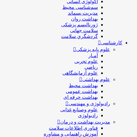
اکولوژی انسانی
سم‌شناسی محیط
مدیریت پسماند
بهداشت روان
ژورنالیسم پزشکی
سلامت جهانی
گردشگري سلامت
کارشناسی
علوم پایه پزشکی
آمـار
علوم تجربی
ریاضی
علوم آزمایشگاهی
علوم بهداشتی
بهداشت محیط
بهداشت عمومی
بهداشت حرفه ای
رادیولوژی و مهندسی
علوم وصنایع غذایی
رادیولوژی
مدیریت بهداشت و درمان
فناوری اطلاعات سلامت
آموزش راهنمایی و مشاوره