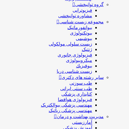
گروه توانبخشی
فیزیوتراپی
مشاوره توانبخشی
مجموعه زیست شناسی
بیوانفورماتیک
بیوتکنولوژی
بیوشیمی
زیست سلولی مولکولی
ژنتیک
فیزیولوژی جانوری
میکروبیولوژی
بيوفيزيك
زیست شناسی دریا
سایر رشته های دکتری
طب سوزنی
طب سنتی ایرانی
کتابداری پزشکی
فیزیولوژی هوافضا
مهندسی پزشکی بیوالکتریک
مهندسی پزشکی رباتیک
مدیریت بهداشت و درمان
آمارزیستی
آموزش پزشکی