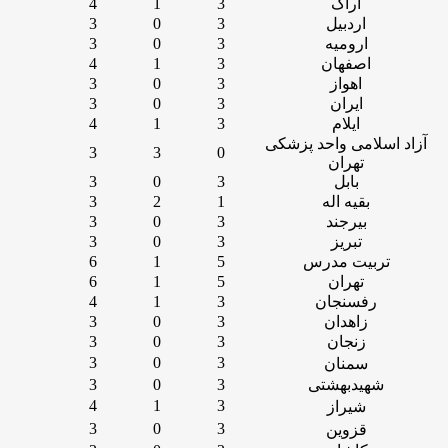
اراک
3
1
4
اردبیل
3
0
3
ارومیه
3
0
3
اصفهان
3
1
4
اهواز
3
0
3
ایران
3
0
3
ایلام
3
1
4
آزاد اسلامی واحد پزشکی
3
3
0
تهران
بابل
3
0
3
بقیه اله
1
2
3
بیرجند
3
0
3
تبریز
3
0
3
تربیت مدرس
5
1
6
تهران
5
1
6
رفسنجان
3
1
4
زاهدان
3
0
3
زنجان
3
0
3
3
0
3
سمنان
شهیدبهشتی
3
0
3
4
1
3
شیراز
3
0
3
قزوین