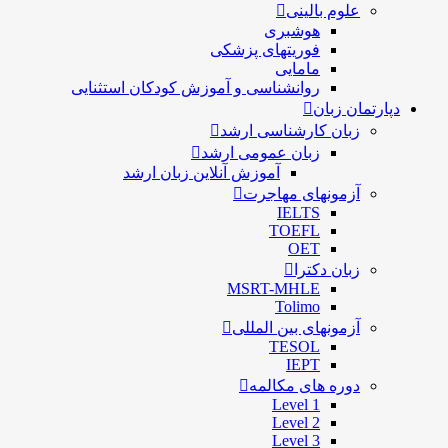
علوم بالینی
هوشبری
فوریتهای پزشکی
مامایی
روانشناسی و آموزش کودکان استثنایی
دپارتمان زبان
زبان کارشناسی ارشد
زبان عمومی ارشد
آموزش آنلاین زبان ارشد
آزمونهای مهاجرت
IELTS
TOEFL
OET
زبان دکترا
MSRT-MHLE
Tolimo
آزمونهای بین المللی
TESOL
IEPT
دوره های مکالمه
Level 1
Level 2
Level 3