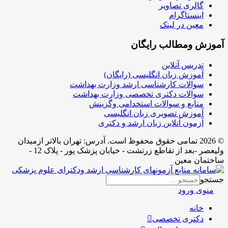
گالری تصاویر
اینستاگرام
معین در لینک
آموزش ومطالب رایگان
تدریس آنلاین
آموزش زبان انگلیسی (رایگان)
سوالات کارشناسی ارشد وزارت بهداشت
سوالات دکتری تخصصی وزارت بهداشت
منابع و سوالات استخدامی وگزینش
آموزش تصویری زبان انگلیسی
آزمون آنلاین زبان ارشد و دکتری
© 2026 تمامی حقوق محفوظ است. آدرس:‌ تهران بالاتر ازمیدان
ولیعصر -بعد از تقاطع زرتشت - خیابان پزشک پور - پلاک 12 -
ساختمان معین
جستجو
منوی ورود
خانه
دکتری تخصصی