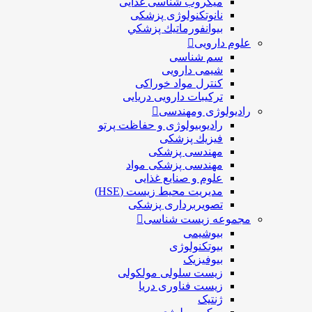
ميكروب شناسی غذایی
نانوتکنولوژی پزشکی
بيوانفورماتيك پزشكي
علوم دارویی
سم شناسی
شیمی دارویی
کنترل مواد خوراکی
ترکیبات دارویی دریایی
رادیولوژی ومهندسی
رادیوبیولوژی و حفاظت پرتو
فيزيك پزشکی
مهندسی پزشکی
مهندسی پزشکی مواد
علوم و صنايع غذایی
مدیریت محیط زیست (HSE)
تصویربرداری پزشکی
مجموعه زیست شناسی
بیوشیمی
بیوتکنولوژی
بیوفیزیک
زیست سلولی مولکولی
زیست فناوری دریا
ژنتیک