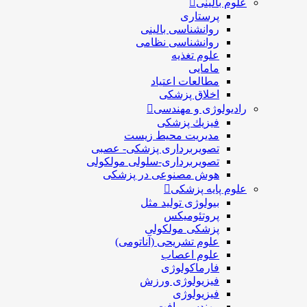
علوم بالینی
پرستاری
روانشناسی بالینی
روانشناسی نظامی
علوم تغذیه
مامایی
مطالعات اعتیاد
اخلاق پزشکی
رادیولوژی و مهندسی
فيزيك پزشکی
مدیریت محیط زیست
تصویربرداری پزشکی- عصبی
تصویربرداری-سلولی مولکولی
هوش مصنوعی در پزشکی
علوم پایه پزشکی
بیولوژی تولید مثل
پروتئومیکس
پزشکی مولکولی
علوم تشریحی (آناتومی)
علوم اعصاب
فارماکولوژی
فیزیولوژی ورزش
فیزیولوژی
مهندسی بافت