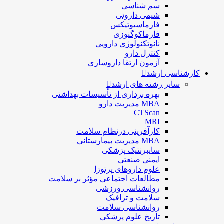
سم شناسی
شيمی داروئی
فارماسيوتيكس
فارماكوگنوزی
نانوتکنولوژی دارویی
كنترل دارو
آزمون ارتقا داروسازی
اسی ارشد
سایر رشته های ارشد
بهره برداری از تأسیسات بهداشتی
MBA مدیریت دارو
CTScan
MRI
کارآفرینی درنظام سلامت
MBA مدیریت بیمارستانی
سایبرنتیک پزشکی
ایمنی صنعتی
علوم داروهای پرتوزا
مطالعات اجتماعی مؤثر بر سلامت
روانشناسی ورزشی
سلامت و ترافیک
روانشناسی سلامت
تاریخ علوم پزشکی