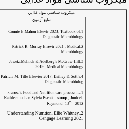
ميكروب شناسي مواد غذايي
منابع آزمون
درس
باكتري
1.Connie E.Mahon Elsevir 2023, Textbook of
شناسي
Diagnostic Microbiology
2.Patrick R. Murray Elsevir 2021 , Medical
Microbiology
3.Jawetz.Melnick & Adelberg’s McGraw-Hill
2019 , Medical Microbiology
4.Patricia M. Tille Elsevier 2017, Bailley & Sott’s
Diagnostic Microbiolog
تغذيه
krasuse’s Food and Nutrition care process .L.1
عمومي
Kathleen mahan Sylvia Escott – stump , Junicel-
th
Raymond 13
-2012
2.Understanding Nutrition, Ellie Whitney,
Cengage Learning 2021