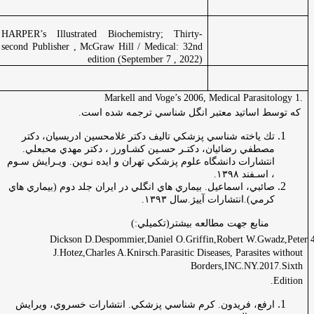
بيوشيمي
HARPER’s Illustrated Biochemistry; Thirty-
عمومي
second Publisher , McGraw Hill / Medical: 32nd
edition (September 7 , 2022)
انگل
شناسي
اتيد معتبر انگل شناسي ترجمه شده است.
خته شناسي پزشكي تاليف دكتر غلامحسين ادريسيان، دكتر
 رضائيان، دكتـر حسـين كشـاورز ، دكتر مهدي محبعلي.
رات دانشگاه علوم پزشكي تهران و ايده نـوين. ويـرايش سـوم
فند
١٣٩٨
.
ي، اسماعيل
.
بيماري هاي انگلي در ايران جلد دوم (بيماري هاي
.انتشارات آييژ.سال
١٣٩٣
.
بع جهت مطالعه بيشتر(تكميلي:)
.4 Dickson D.Despommier,Daniel O.Griffin,Robert 
J.Hotez,Charles A.Knirsch.Parasitic Diseases, Paras
Borders,INC.NY
، فريدون. كرم شناسي پزشكي. انتشارات خسروي، ويرايش