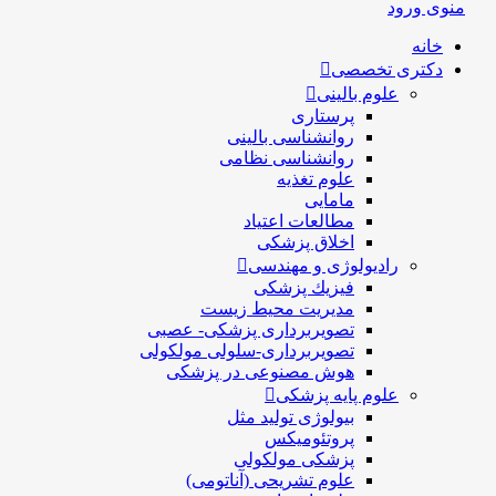
د
ی تخصصی
علوم بالینی
پرستاری
روانشناسی بالینی
روانشناسی نظامی
علوم تغذیه
مامایی
مطالعات اعتیاد
اخلاق پزشکی
رادیولوژی و مهندسی
فيزيك پزشکی
مدیریت محیط زیست
تصویربرداری پزشکی- عصبی
تصویربرداری-سلولی مولکولی
هوش مصنوعی در پزشکی
علوم پایه پزشکی
بیولوژی تولید مثل
پروتئومیکس
پزشکی مولکولی
علوم تشریحی (آناتومی)