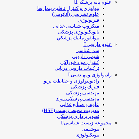
علوم پایه پزشکی
بیولوژی و کنترل ناقلین بیماریها
علوم تشریحی (آناتومی)
فیزیولوژی
ميكروب شناسی غذایی
نانوتکنولوژی پزشکی
بيوانفورماتيك پزشكي
علوم دارویی
سم شناسی
شیمی دارویی
کنترل مواد خوراکی
ترکیبات دارویی دریایی
رادیولوژی ومهندسی
رادیوبیولوژی و حفاظت پرتو
فيزيك پزشکی
مهندسی پزشکی
مهندسی پزشکی مواد
علوم و صنايع غذایی
مدیریت محیط زیست (HSE)
تصویربرداری پزشکی
مجموعه زیست شناسی
بیوشیمی
بیوتکنولوژی