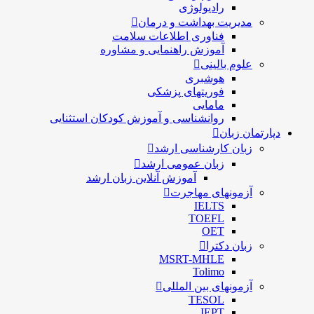
رادیولوژی
مدیریت بهداشت و درمان
فناوری اطلاعات سلامت
آموزش راهنمایی و مشاوره
علوم بالینی
هوشبری
فوریتهای پزشکی
مامایی
روانشناسی و آموزش کودکان استثنایی
ان زبان
زبان کارشناسی ارشد
زبان عمومی ارشد
آموزش آنلاین زبان ارشد
آزمونهای مهاجرت
IELTS
TOEFL
OET
زبان دکترا
MSRT-MHLE
Tolimo
آزمونهای بین المللی
TESOL
IEPT