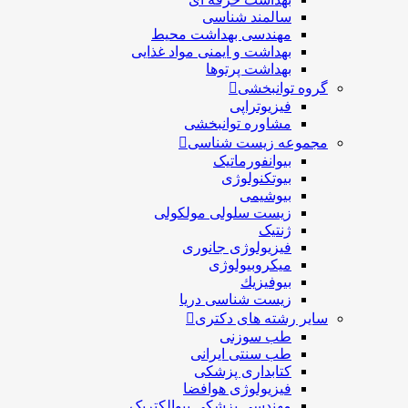
سالمند شناسی
مهندسی بهداشت محيط
بهداشت و ایمنی مواد غذایی
بهداشت پرتوها
گروه توانبخشی
فیزیوتراپی
مشاوره توانبخشی
مجموعه زیست شناسی
بیوانفورماتیک
بیوتکنولوژی
بیوشیمی
زیست سلولی مولکولی
ژنتیک
فیزیولوژی جانوری
میکروبیولوژی
بيوفيزيك
زیست شناسی دریا
سایر رشته های دکتری
طب سوزنی
طب سنتی ایرانی
کتابداری پزشکی
فیزیولوژی هوافضا
مهندسی پزشکی بیوالکتریک