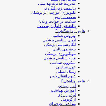
مديريت خدمات بهداشتی
برنامه ریزی یادگیری
تکنولوژی آموزشی در پزشکی
سلامت از دور
سلامت در حوادث و بلایا
پدافندغیرعامل درسلامت
علوم آزمایشگاهی
ویروس شناسی
ایمنی شناسی پزشكی
انگل شناسی پزشکی
بیوشیمی بالینی
بیوتکنولوژی پزشکی
قارچ شناسی پزشکی
ميكروب شناسی
خون شناسی
ژنتیک انسانی
علوم انتقال خون
علوم بهداشتی
آمار زیستی
آموزش بهداشت
اپیدمیولوژی
ارگونومی
بهداشت حرفه ای