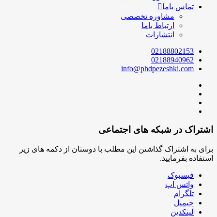
باما
مشاوره تخصصی
ارتباط باما
انتشارات
021888
021889
info@phdpezeshk
 شبکه های اجتماعی
راک گذاشتن این مطلب با دوستان از دکمه های زیر
ایید.
وک
اپ
ن