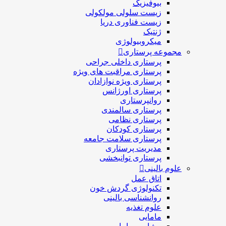
بیوفیزیک
زیست سلولی مولکولی
زیست فناوری دریا
ژنتیک
میکروبیولوژی
مجموعه پرستاری
پرستاری داخلی جراحی
پرستاری مراقبت های ويژه
پرستاری ويژه نوازادان
پرستاری اورژانس
روانپرستاری
پرستاری سالمندی
پرستاری نظامی
پرستاری کودکان
پرستاری سلامت جامعه
مدیریت پرستاری
پرستاری توانبخشی
علوم بالینی
اتاق عمل
تکنولوژی گردش خون
روانشناسی بالینی
علوم تغذیه
مامایی