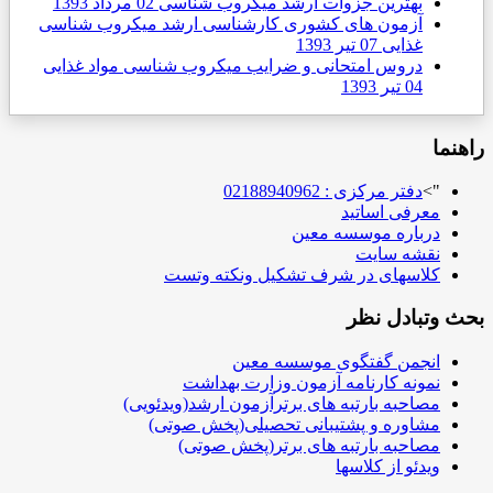
رین جزوات ارشد میکروب شناسی
02 مرداد 1393
ون های کشوری کارشناسی ارشد میکروب شناسی
یی
07 تیر 1393
س امتحانی و ضرایب میکروب شناسی مواد غذایی
مرکزی : 02188940962
 اساتید
ه موسسه معین
سایت
ای در شرف تشکیل ونکته وتست
ل نظر
 گفتگوی موسسه معین
 کارنامه آزمون وزارت بهداشت
ه بارتبه های برترآزمون ارشد(ویدئویی)
ه و پشتیبانی تحصیلی(پخش صوتی)
ه بارتبه های برتر(پخش صوتی)
از کلاسها