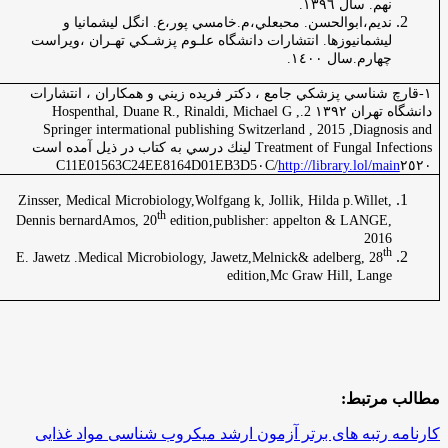
 سال
١٣٩٦
.
ابوالحسن. محبعلي،م.خامسي پور،ع. انگل ليشمانيا و
نيوزها. انتشارات دانشگاه علـوم پزشـكي تهـران ،ويراست
م.سال
١٤٠٠
.
سي پزشكي جامع ، دكتر فريده زيني و همكاران ، انتشارات
قارچ
دانشگاه تهران ١٣٩٢ 2.Hospenthal, Duane R., Rinaldi, Michael G ,
شناسي
Springer intermational publishing Switzerland , 2015 ,D
Treat لينك درسي به كتاب در ذيل آمده است
http://library.l
ويروس
Zinsser, Medical Microbiology,Wolfgang k, Jollik, Hilda p.Wi
شناسي
th
Dennis bernardAmos, 20
edition,publisher: appelton & L
E. Jawetz .Medical Microbiology, Jawetz,Melnick& adelberg,
edition,Mc Graw Hill, 
ط:
ه های برتر آزمون ارشد میکروب شناسی مواد غذایی