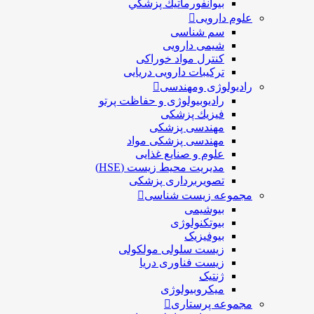
بيوانفورماتيك پزشكي
علوم دارویی
سم شناسی
شیمی دارویی
کنترل مواد خوراکی
ترکیبات دارویی دریایی
رادیولوژی ومهندسی
رادیوبیولوژی و حفاظت پرتو
فيزيك پزشکی
مهندسی پزشکی
مهندسی پزشکی مواد
علوم و صنايع غذایی
مدیریت محیط زیست (HSE)
تصویربرداری پزشکی
مجموعه زیست شناسی
بیوشیمی
بیوتکنولوژی
بیوفیزیک
زیست سلولی مولکولی
زیست فناوری دریا
ژنتیک
میکروبیولوژی
مجموعه پرستاری