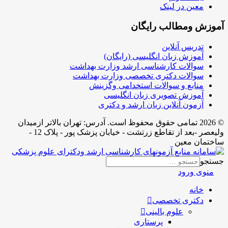
معین در لینک
ش ومطالب رایگان
تدریس آنلاین
آموزش زبان انگلیسی (رایگان)
سوالات کارشناسی ارشد وزارت بهداشت
سوالات دکتری تخصصی وزارت بهداشت
منابع و سوالات استخدامی وگزینش
آموزش تصویری زبان انگلیسی
آزمون آنلاین زبان ارشد و دکتری
© 2026 تمامی حقوق محفوظ است. آدرس:‌ تهران بالاتر ازمیدان
ولیعصر -بعد از تقاطع زرتشت - خیابان پزشک پور - پلاک 12 -
ان معین
و
ی ورود
خانه
دکتری تخصصی
علوم بالینی
پرستاری