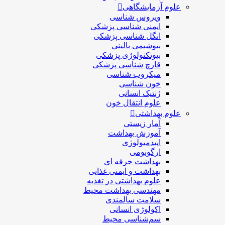
علوم آزمایشگاهی
ویروس شناسی
ایمنی شناسی پزشكی
انگل شناسی پزشکی
بیوشیمی بالینی
بیوتکنولوژی پزشکی
قارچ شناسی پزشکی
ميكروب شناسی
خون شناسی
ژنتیک انسانی
علوم انتقال خون
علوم بهداشتی
آمار زیستی
آموزش بهداشت
اپیدمیولوژی
ارگونومی
بهداشت حرفه ای
بهداشت و ایمنی غذایی
علوم بهداشتی در تغذیه
مهندسی بهداشت محيط
سلامت سالمندی
اکولوژی انسانی
سم‌شناسی محیط