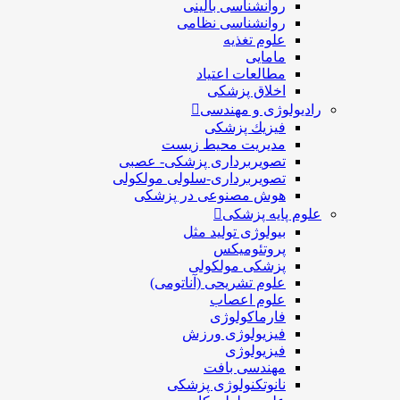
روانشناسی بالینی
روانشناسی نظامی
علوم تغذیه
مامایی
مطالعات اعتیاد
اخلاق پزشکی
رادیولوژی و مهندسی
فيزيك پزشکی
مدیریت محیط زیست
تصویربرداری پزشکی- عصبی
تصویربرداری-سلولی مولکولی
هوش مصنوعی در پزشکی
علوم پایه پزشکی
بیولوژی تولید مثل
پروتئومیکس
پزشکی مولکولی
علوم تشریحی (آناتومی)
علوم اعصاب
فارماکولوژی
فیزیولوژی ورزش
فیزیولوژی
مهندسی بافت
نانوتکنولوژی پزشکی