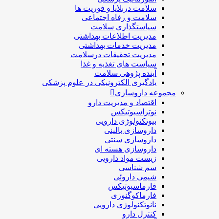
سلامت دربلايا و فوريت ها
سلامت و رفاه اجتماعی
سیاستگذاری سلامت
مدیریت اطلاعات بهداشتی
مدیریت خدمات بهداشتی
مدیریت تحقیقات درسلامت
سیاست های تغذیه و غذا
آینده پژوهی سلامت
یادگیری الکترونیکی در علوم پزشکی
مجموعه داروسازی
اقتصاد و مديريت دارو
نوتراسیوتیکس
بيوتكنولوژی دارویی
داروسازی بالينی
داروسازی سنتی
داروسازی هسته ای
زیست مواد دارویی
سم شناسی
شيمی داروئی
فارماسيوتيكس
فارماكوگنوزی
نانوتکنولوژی دارویی
كنترل دارو