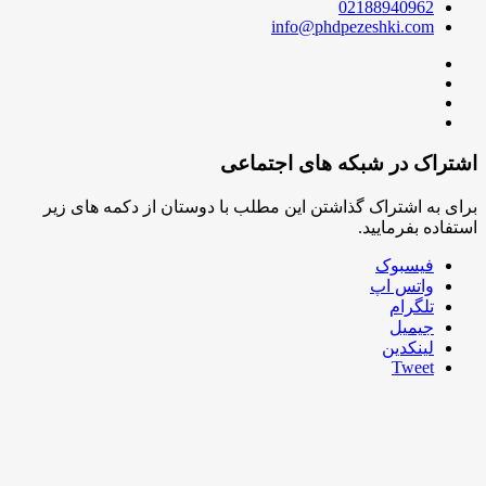
02188940962
info@phdpezeshki.com
ک در شبکه های اجتماعی
ه اشتراک گذاشتن این مطلب با دوستان از دکمه های زیر
ه بفرمایید.
فیسبوک
واتس اپ
تلگرام
جیمیل
لینکدین
Tweet