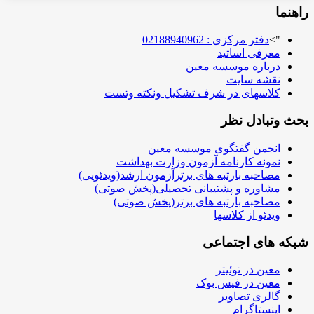
ا
">
دفتر مرکزی : 02188940962
معرفی اساتید
درباره موسسه معین
نقشه سایت
کلاسهای در شرف تشکیل ونکته وتست
تبادل نظر
انجمن گفتگوی موسسه معین
نمونه کارنامه آزمون وزارت بهداشت
مصاحبه بارتبه های برترآزمون ارشد(ویدئویی)
مشاوره و پشتیبانی تحصیلی(پخش صوتی)
مصاحبه بارتبه های برتر(پخش صوتی)
ویدئو از کلاسها
 های اجتماعی
معین در توئیتر
معین در فیس بوک
گالری تصاویر
اینستاگرام