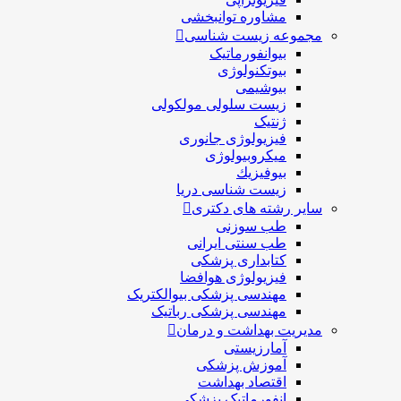
مشاوره توانبخشی
مجموعه زیست شناسی
بیوانفورماتیک
بیوتکنولوژی
بیوشیمی
زیست سلولی مولکولی
ژنتیک
فیزیولوژی جانوری
میکروبیولوژی
بيوفيزيك
زیست شناسی دریا
سایر رشته های دکتری
طب سوزنی
طب سنتی ایرانی
کتابداری پزشکی
فیزیولوژی هوافضا
مهندسی پزشکی بیوالکتریک
مهندسی پزشکی رباتیک
مدیریت بهداشت و درمان
آمارزیستی
آموزش پزشکی
اقتصاد بهداشت
انفورماتیک پزشکی