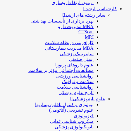
آزمون ارتقا داروسازی
کارشناسی ارشد
سایر رشته های ارشد
بهره برداری از تأسیسات بهداشتی
MBA مدیریت دارو
CTScan
MRI
کارآفرینی درنظام سلامت
MBA مدیریت بیمارستانی
سایبرنتیک پزشکی
ایمنی صنعتی
علوم داروهای پرتوزا
مطالعات اجتماعی مؤثر بر سلامت
روانشناسی ورزشی
سلامت و ترافیک
روانشناسی سلامت
تاریخ علوم پزشکی
علوم پایه پزشکی
بیولوژی و کنترل ناقلین بیماریها
علوم تشریحی (آناتومی)
فیزیولوژی
ميكروب شناسی غذایی
نانوتکنولوژی پزشکی