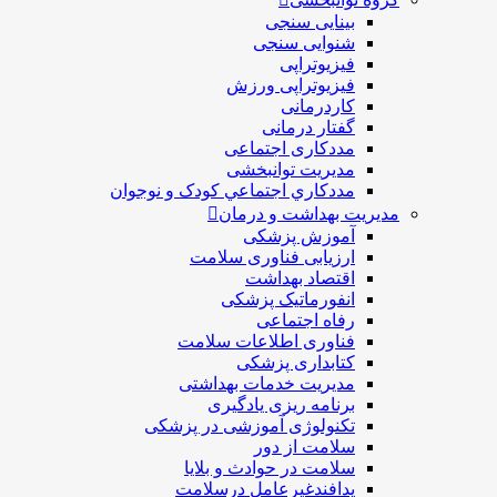
بینایی سنجی
شنوایی سنجی
فیزیوتراپی
فیزیوتراپی ورزش
کاردرمانی
گفتار درمانی
مددکاری اجتماعی
مديريت توانبخشی
مددکاري اجتماعي کودک و نوجوان
مدیریت بهداشت و درمان
آموزش پزشکی
ارزیابی فناوری سلامت
اقتصاد بهداشت
انفورماتیک پزشکی
رفاه اجتماعی
فناوری اطلاعات سلامت
کتابداری پزشکی
مديريت خدمات بهداشتی
برنامه ریزی یادگیری
تکنولوژی آموزشی در پزشکی
سلامت از دور
سلامت در حوادث و بلایا
پدافندغیرعامل درسلامت