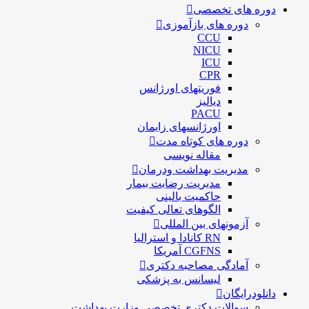
دوره های تخصصی
دوره های بازآموزی
CCU
NICU
ICU
CPR
فوریتهای اورژانس
دیالیز
PACU
اورژانسهای زایمان
دوره های کوتاه مدت
مقاله نویسی
مدیریت بهداشت ودرمان
مديريت رضايت بيمار
حاكميت بالينی
الگوهای تعالی کيفيت
آزمونهای بین المللی
RN کانادا و استرالیا
CGFNS آمریکا
آمادگی مصاحبه دکتری
لیسانس به پزشکی
دانلودرایگان
سوالات دکتری تخصصی وزارت بهداشت