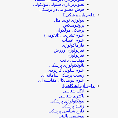
تصویربرداری-سلولی مولکولی
هوش مصنوعی در پزشکی
علوم پایه پزشکی
بیولوژی تولید مثل
پروتئومیکس
پزشکی مولکولی
علوم تشریحی (آناتومی)
علوم اعصاب
فارماکولوژی
فیزیولوژی ورزش
فیزیولوژی
مهندسی بافت
نانوتکنولوژی پزشکی
علوم سلولی کاربردی
زیست پزشکی سامانه ای
علوم بیومدیکال مقایسه ای
علوم آزمایشگاهی
انگل شناسی
باکتری شناسی
بیوتکنولوژی پزشکی
ژنتيك پزشکی
قارچ شناسی پزشكی
بیوشیمی بالینی