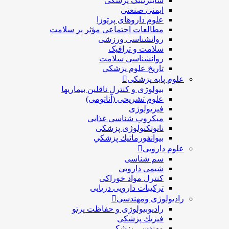
سایبرنتیک پزشکی
ایمنی صنعتی
علوم داروهای پرتوزا
مطالعات اجتماعی مؤثر بر سلامت
روانشناسی ورزشی
سلامت و ترافیک
روانشناسی سلامت
تاریخ علوم پزشکی
علوم پایه پزشکی
بیولوژی و کنترل ناقلین بیماریها
علوم تشریحی (آناتومی)
فیزیولوژی
ميكروب شناسی غذایی
نانوتکنولوژی پزشکی
بيوانفورماتيك پزشكي
علوم دارویی
سم شناسی
شیمی دارویی
کنترل مواد خوراکی
ترکیبات دارویی دریایی
رادیولوژی ومهندسی
رادیوبیولوژی و حفاظت پرتو
فيزيك پزشکی
مهندسی پزشکی