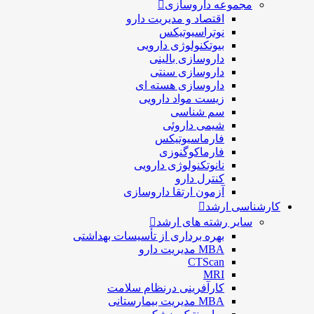
مجموعه داروسازی
اقتصاد و مديريت دارو
نوتراسیوتیکس
بيوتكنولوژی دارویی
داروسازی بالينی
داروسازی سنتی
داروسازی هسته ای
زیست مواد دارویی
سم شناسی
شيمی داروئی
فارماسيوتيكس
فارماكوگنوزی
نانوتکنولوژی دارویی
كنترل دارو
آزمون ارتقا داروسازی
کارشناسی ارشد
سایر رشته های ارشد
بهره برداری از تأسیسات بهداشتی
MBA مدیریت دارو
CTScan
MRI
کارآفرینی درنظام سلامت
MBA مدیریت بیمارستانی