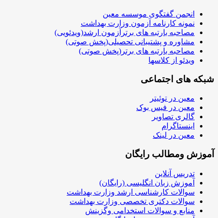
انجمن گفتگوی موسسه معین
نمونه کارنامه آزمون وزارت بهداشت
مصاحبه بارتبه های برترآزمون ارشد(ویدئویی)
مشاوره و پشتیبانی تحصیلی(پخش صوتی)
مصاحبه بارتبه های برتر(پخش صوتی)
ویدئو از کلاسها
شبکه های اجتماعی
معین در توئیتر
معین در فیس بوک
گالری تصاویر
اینستاگرام
معین در لینک
آموزش ومطالب رایگان
تدریس آنلاین
آموزش زبان انگلیسی (رایگان)
سوالات کارشناسی ارشد وزارت بهداشت
سوالات دکتری تخصصی وزارت بهداشت
منابع و سوالات استخدامی وگزینش