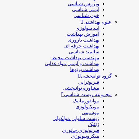
ویروس شناسی
ایمنی شناسی
خون شناسی
علوم بهداشتی
اپیدمیولوژی
آموزش بهداشت
بهداشت باروری
بهداشت حرفه ای
سالمند شناسی
مهندسی بهداشت محيط
بهداشت و ایمنی مواد غذایی
بهداشت پرتوها
گروه توانبخشی
فیزیوتراپی
مشاوره توانبخشی
مجموعه زیست شناسی
بیوانفورماتیک
بیوتکنولوژی
بیوشیمی
زیست سلولی مولکولی
ژنتیک
فیزیولوژی جانوری
میکروبیولوژی