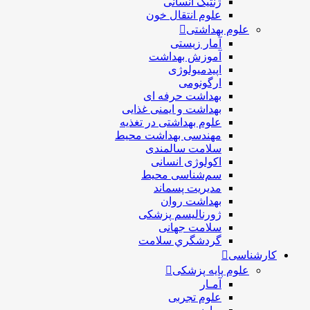
ژنتیک انسانی
علوم انتقال خون
علوم بهداشتی
آمار زیستی
آموزش بهداشت
اپیدمیولوژی
ارگونومی
بهداشت حرفه ای
بهداشت و ایمنی غذایی
علوم بهداشتی در تغذیه
مهندسی بهداشت محيط
سلامت سالمندی
اکولوژی انسانی
سم‌شناسی محیط
مدیریت پسماند
بهداشت روان
ژورنالیسم پزشکی
سلامت جهانی
گردشگري سلامت
کارشناسی
علوم پایه پزشکی
آمـار
علوم تجربی