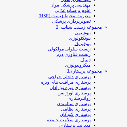
مهندسی پزشکی مواد
علوم و صنايع غذایی
مدیریت محیط زیست (HSE)
تصویربرداری پزشکی
مجموعه زیست شناسی
بیوشیمی
بیوتکنولوژی
بیوفیزیک
زیست سلولی مولکولی
زیست فناوری دریا
ژنتیک
میکروبیولوژی
مجموعه پرستاری
پرستاری داخلی جراحی
پرستاری مراقبت های ويژه
پرستاری ويژه نوازادان
پرستاری اورژانس
روانپرستاری
پرستاری سالمندی
پرستاری نظامی
پرستاری کودکان
پرستاری سلامت جامعه
مدیریت پرستاری