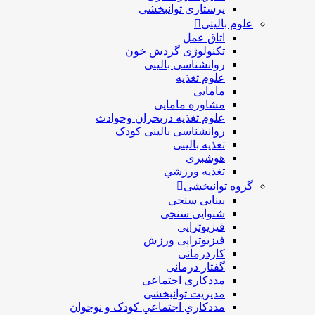
پرستاری توانبخشی
علوم بالینی
اتاق عمل
تکنولوژی گردش خون
روانشناسی بالینی
علوم تغذیه
مامایی
مشاوره مامایی
علوم تغذیه دربحران وحوادث
روانشناسی بالینی کودک
تغذیه بالینی
هوشبری
تغذيه ورزشي
گروه توانبخشی
بینایی سنجی
شنوایی سنجی
فیزیوتراپی
فیزیوتراپی ورزش
کاردرمانی
گفتار درمانی
مددکاری اجتماعی
مديريت توانبخشی
مددکاري اجتماعي کودک و نوجوان