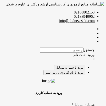
02188802153
02188940962
info@phdpezeshki.com
جستجو
ورود | ثبت نام
×
ورود با شماره موبایل
ورود با نام کاربری و رمز عبور
ورود به حساب کاربری
شماره موبایل
*