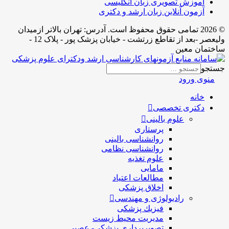
آموزش تصویری زبان انگلیسی
آزمون آنلاین زبان ارشد و دکتری
© 2026 تمامی حقوق محفوظ است. آدرس:‌ تهران بالاتر ازمیدان
ولیعصر -بعد از تقاطع زرتشت - خیابان پزشک پور - پلاک 12 -
ساختمان معین
جستجو
منوی ورود
خانه
دکتری تخصصی
علوم بالینی
پرستاری
روانشناسی بالینی
روانشناسی نظامی
علوم تغذیه
مامایی
مطالعات اعتیاد
اخلاق پزشکی
رادیولوژی و مهندسی
فيزيك پزشکی
مدیریت محیط زیست
تصویربرداری پزشکی- عصبی