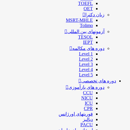
TOEFL
OET
زبان دکترا
MSRT-MHLE
Tolimo
آزمونهای بین المللی
TESOL
IEPT
دوره های مکالمه
Level 1
Level 2
Level 3
Level 4
Level 5
دوره های تخصصی
دوره های بازآموزی
CCU
NICU
ICU
CPR
فوریتهای اورژانس
دیالیز
PACU