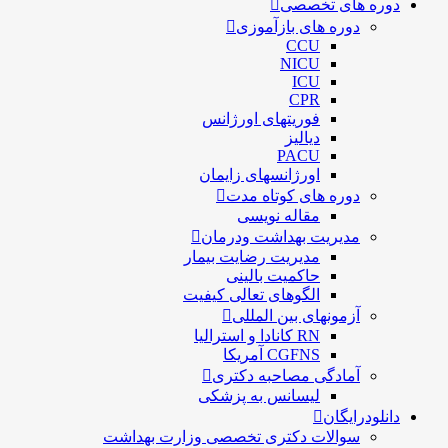
دوره های تخصصی
دوره های بازآموزی
CCU
NICU
ICU
CPR
فوریتهای اورژانس
دیالیز
PACU
اورژانسهای زایمان
دوره های کوتاه مدت
مقاله نویسی
مدیریت بهداشت ودرمان
مديريت رضايت بيمار
حاكميت بالينی
الگوهای تعالی کيفيت
آزمونهای بین المللی
RN کانادا و استرالیا
CGFNS آمریکا
آمادگی مصاحبه دکتری
لیسانس به پزشکی
دانلودرایگان
سوالات دکتری تخصصی وزارت بهداشت