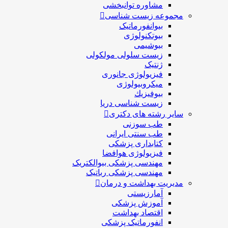
مشاوره توانبخشی
مجموعه زیست شناسی
بیوانفورماتیک
بیوتکنولوژی
بیوشیمی
زیست سلولی مولکولی
ژنتیک
فیزیولوژی جانوری
میکروبیولوژی
بيوفيزيك
زیست شناسی دریا
سایر رشته های دکتری
طب سوزنی
طب سنتی ایرانی
کتابداری پزشکی
فیزیولوژی هوافضا
مهندسی پزشکی بیوالکتریک
مهندسی پزشکی رباتیک
مدیریت بهداشت و درمان
آمارزیستی
آموزش پزشکی
اقتصاد بهداشت
انفورماتیک پزشکی