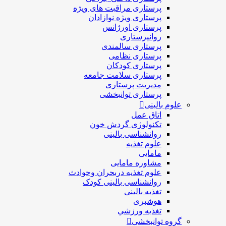
پرستاری مراقبت های ويژه
پرستاری ويژه نوازادان
پرستاری اورژانس
روانپرستاری
پرستاری سالمندی
پرستاری نظامی
پرستاری کودکان
پرستاری سلامت جامعه
مدیریت پرستاری
پرستاری توانبخشی
علوم بالینی
اتاق عمل
تکنولوژی گردش خون
روانشناسی بالینی
علوم تغذیه
مامایی
مشاوره مامایی
علوم تغذیه دربحران وحوادث
روانشناسی بالینی کودک
تغذیه بالینی
هوشبری
تغذيه ورزشي
گروه توانبخشی