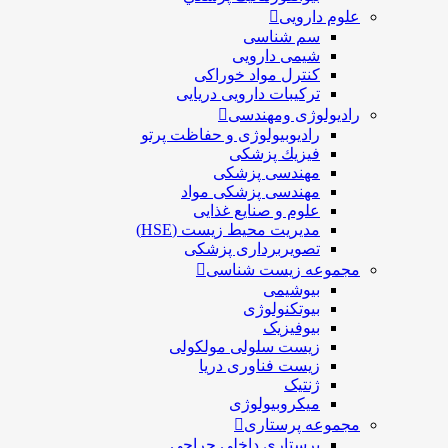
علوم دارویی
سم شناسی
شیمی دارویی
کنترل مواد خوراکی
ترکیبات دارویی دریایی
رادیولوژی ومهندسی
رادیوبیولوژی و حفاظت پرتو
فيزيك پزشکی
مهندسی پزشکی
مهندسی پزشکی مواد
علوم و صنايع غذایی
مدیریت محیط زیست (HSE)
تصویربرداری پزشکی
مجموعه زیست شناسی
بیوشیمی
بیوتکنولوژی
بیوفیزیک
زیست سلولی مولکولی
زیست فناوری دریا
ژنتیک
میکروبیولوژی
مجموعه پرستاری
پرستاری داخلی جراحی