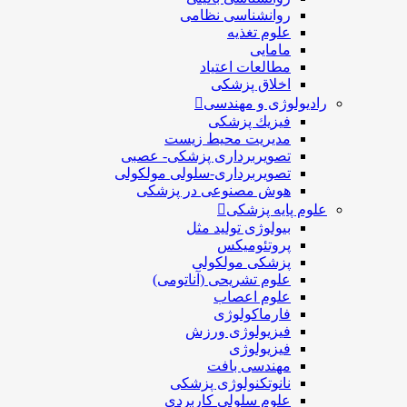
روانشناسی نظامی
علوم تغذیه
مامایی
مطالعات اعتیاد
اخلاق پزشکی
رادیولوژی و مهندسی
فيزيك پزشکی
مدیریت محیط زیست
تصویربرداری پزشکی- عصبی
تصویربرداری-سلولی مولکولی
هوش مصنوعی در پزشکی
علوم پایه پزشکی
بیولوژی تولید مثل
پروتئومیکس
پزشکی مولکولی
علوم تشریحی (آناتومی)
علوم اعصاب
فارماکولوژی
فیزیولوژی ورزش
فیزیولوژی
مهندسی بافت
نانوتکنولوژی پزشکی
علوم سلولی کاربردی