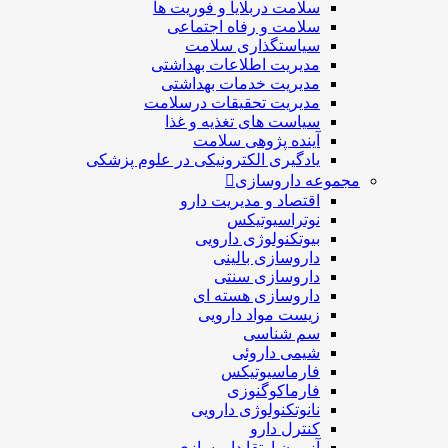
سلامت دربلايا و فوريت ها
سلامت و رفاه اجتماعی
سیاستگذاری سلامت
مدیریت اطلاعات بهداشتی
مدیریت خدمات بهداشتی
مدیریت تحقیقات درسلامت
سیاست های تغذیه و غذا
آینده پژوهی سلامت
یادگیری الکترونیکی در علوم پزشکی
مجموعه داروسازی
اقتصاد و مديريت دارو
نوتراسیوتیکس
بيوتكنولوژی دارویی
داروسازی بالينی
داروسازی سنتی
داروسازی هسته ای
زیست مواد دارویی
سم شناسی
شيمی داروئی
فارماسيوتيكس
فارماكوگنوزی
نانوتکنولوژی دارویی
كنترل دارو
آزمون ارتقا داروسازی