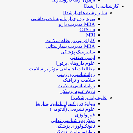
کارشناسی ارشد
سایر رشته های ارشد
بهره برداری از تأسیسات بهداشتی
MBA مدیریت دارو
CTScan
MRI
کارآفرینی درنظام سلامت
MBA مدیریت بیمارستانی
سایبرنتیک پزشکی
ایمنی صنعتی
علوم داروهای پرتوزا
مطالعات اجتماعی مؤثر بر سلامت
روانشناسی ورزشی
سلامت و ترافیک
روانشناسی سلامت
تاریخ علوم پزشکی
علوم پایه پزشکی
بیولوژی و کنترل ناقلین بیماریها
علوم تشریحی (آناتومی)
فیزیولوژی
ميكروب شناسی غذایی
نانوتکنولوژی پزشکی
بيوانفورماتيك پزشكي