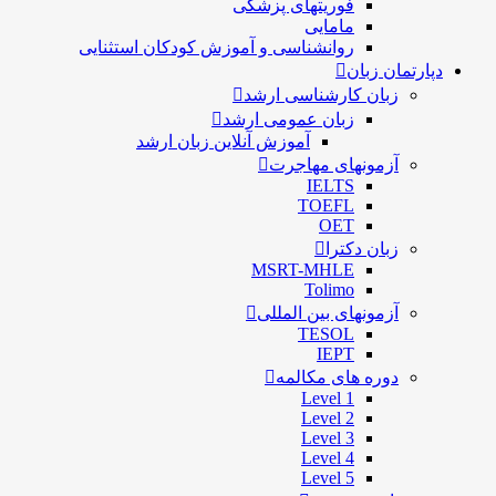
فوریتهای پزشکی
مامایی
روانشناسی و آموزش کودکان استثنایی
دپارتمان زبان
زبان کارشناسی ارشد
زبان عمومی ارشد
آموزش آنلاین زبان ارشد
آزمونهای مهاجرت
IELTS
TOEFL
OET
زبان دکترا
MSRT-MHLE
Tolimo
آزمونهای بین المللی
TESOL
IEPT
دوره های مکالمه
Level 1
Level 2
Level 3
Level 4
Level 5