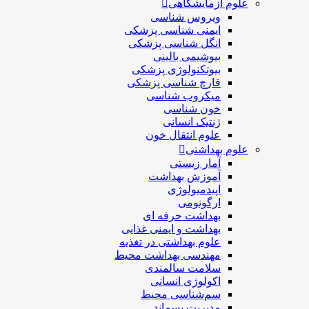
علوم آزمایشگاهی
ویروس شناسی
ایمنی شناسی پزشكی
انگل شناسی پزشکی
بیوشیمی بالینی
بیوتکنولوژی پزشکی
قارچ شناسی پزشکی
ميكروب شناسی
خون شناسی
ژنتیک انسانی
علوم انتقال خون
علوم بهداشتی
آمار زیستی
آموزش بهداشت
اپیدمیولوژی
ارگونومی
بهداشت حرفه ای
بهداشت و ایمنی غذایی
علوم بهداشتی در تغذیه
مهندسی بهداشت محيط
سلامت سالمندی
اکولوژی انسانی
سم‌شناسی محیط
مدیریت پسماند