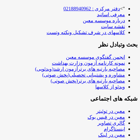
">
دفتر مرکزی : 02188940962
معرفی اساتید
درباره موسسه معین
نقشه سایت
کلاسهای در شرف تشکیل ونکته وتست
بحث وتبادل نظر
انجمن گفتگوی موسسه معین
نمونه کارنامه آزمون وزارت بهداشت
مصاحبه بارتبه های برترآزمون ارشد(ویدئویی)
مشاوره و پشتیبانی تحصیلی(پخش صوتی)
مصاحبه بارتبه های برتر(پخش صوتی)
ویدئو از کلاسها
شبکه های اجتماعی
معین در توئیتر
معین در فیس بوک
گالری تصاویر
اینستاگرام
معین در لینک