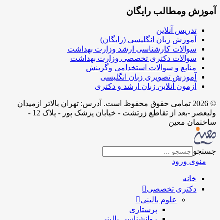
آموزش ومطالب رایگان
تدریس آنلاین
آموزش زبان انگلیسی (رایگان)
سوالات کارشناسی ارشد وزارت بهداشت
سوالات دکتری تخصصی وزارت بهداشت
منابع و سوالات استخدامی وگزینش
آموزش تصویری زبان انگلیسی
آزمون آنلاین زبان ارشد و دکتری
© 2026 تمامی حقوق محفوظ است. آدرس:‌ تهران بالاتر ازمیدان
ولیعصر -بعد از تقاطع زرتشت - خیابان پزشک پور - پلاک 12 -
ساختمان معین
جستجو
منوی ورود
خانه
دکتری تخصصی
علوم بالینی
پرستاری
روانشناسی بالینی