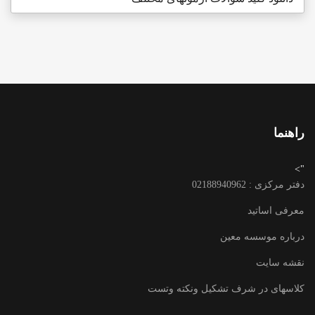
راهنما
">
دفتر مرکزی : 02188940962
معرفی اساتید
درباره موسسه معین
نقشه سایت
کلاسهای در شرف تشکیل ونکته وتست