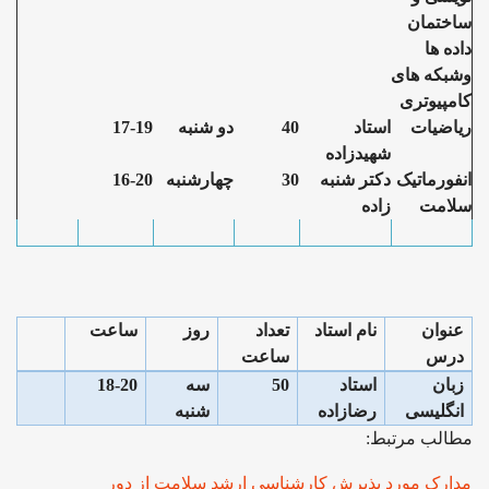
ساختمان
داده ها
وشبکه های
کامپیوتری
ریاضیات
استاد
40
دو شنبه
17-19
شهیدزاده
انفورماتیک
دکتر شنبه
30
چهارشنبه
16-20
سلامت
زاده
عنوان
نام استاد
تعداد
روز
ساعت
درس
ساعت
زبان
استاد
50
سه
18-20
انگلیسی
رضازاده
شنبه
مطالب مرتبط:
مدارک مورد پذیرش کارشناسی ارشد سلامت از دور