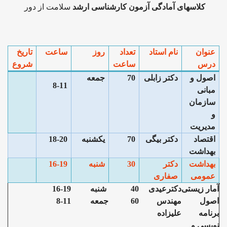
کلاسهای آمادگی آزمون کارشناسی ارشد
سلامت از دور
عنوان
نام استاد
تعداد
روز
ساعت
تاریخ
درس
ساعت
شروع
اصول و
دکتر زابلی
70
جمعه
8-11
مبانی
سازمان
و
مدیریت
اقتصاد
دکتر بیگی
70
یکشنبه
18-20
بهداشت
بهداشت
دکتر
30
شنبه
16-19
عمومی
صفاری
آمار زیستی
دکترعیدی
40
شنبه
16-19
اصول
مهندس
60
جمعه
8-11
برنامه
علیزاده
نویسی و