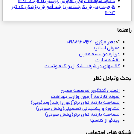
دانلود سوالات آزمون آموزش پزشکی
01 مرداد 1393
ظرفیت پذیرش کارشناسی ارشد آموزش پزشکی
05 تیر
1393
راهنما
">
دفتر مرکزی : 02188940962
معرفی اساتید
درباره موسسه معین
نقشه سایت
کلاسهای در شرف تشکیل ونکته وتست
بحث وتبادل نظر
انجمن گفتگوی موسسه معین
نمونه کارنامه آزمون وزارت بهداشت
مصاحبه بارتبه های برترآزمون ارشد(ویدئویی)
مشاوره و پشتیبانی تحصیلی(پخش صوتی)
مصاحبه بارتبه های برتر(پخش صوتی)
ویدئو از کلاسها
شبکه های اجتماعی