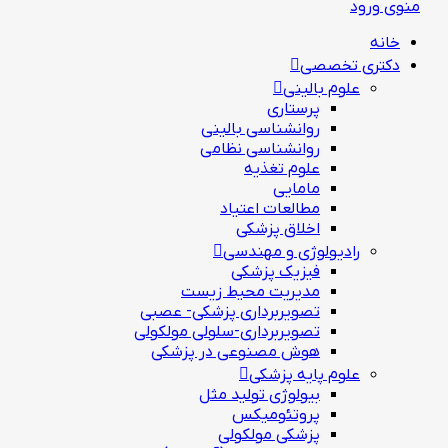
منوی ورود
خانه
دکتری تخصصی
علوم بالینی
پرستاری
روانشناسی بالینی
روانشناسی نظامی
علوم تغذیه
مامایی
مطالعات اعتیاد
اخلاق پزشکی
رادیولوژی و مهندسی
فيزيك پزشکی
مدیریت محیط زیست
تصویربرداری پزشکی- عصبی
تصویربرداری-سلولی مولکولی
هوش مصنوعی در پزشکی
علوم پایه پزشکی
بیولوژی تولید مثل
پروتئومیکس
پزشکی مولکولی