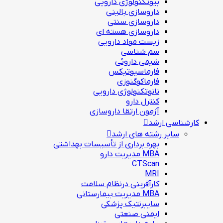
بيوتكنولوژی دارویی
داروسازی بالينی
داروسازی سنتی
داروسازی هسته ای
زیست مواد دارویی
سم شناسی
شيمی داروئی
فارماسيوتيكس
فارماكوگنوزی
نانوتکنولوژی دارویی
كنترل دارو
آزمون ارتقا داروسازی
کارشناسی ارشد
سایر رشته های ارشد
بهره برداری از تأسیسات بهداشتی
MBA مدیریت دارو
CTScan
MRI
کارآفرینی درنظام سلامت
MBA مدیریت بیمارستانی
سایبرنتیک پزشکی
ایمنی صنعتی