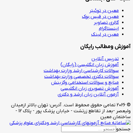
معین در توئیتر
معین در فیس بوک
گالری تصاویر
اینستاگرام
معین در لینک
آموزش ومطالب رایگان
تدریس آنلاین
آموزش زبان انگلیسی (رایگان)
سوالات کارشناسی ارشد وزارت بهداشت
سوالات دکتری تخصصی وزارت بهداشت
منابع و سوالات استخدامی وگزینش
آموزش تصویری زبان انگلیسی
آزمون آنلاین زبان ارشد و دکتری
© 2026 تمامی حقوق محفوظ است. آدرس:‌ تهران بالاتر ازمیدان
ولیعصر -بعد از تقاطع زرتشت - خیابان پزشک پور - پلاک 12 -
ساختمان معین
جستجو