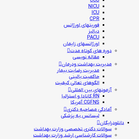
CCU
NICU
ICU
CPR
فوریتهای اورژانس
دیالیز
PACU
اورژانسهای زایمان
دوره های کوتاه مدت
مقاله نویسی
مدیریت بهداشت ودرمان
مديريت رضايت بيمار
حاكميت بالينی
الگوهای تعالی کيفيت
آزمونهای بین المللی
RN کانادا و استرالیا
CGFNS آمریکا
آمادگی مصاحبه دکتری
لیسانس به پزشکی
دانلودرایگان
سوالات دکتری تخصصی وزارت بهداشت
سوالات کارشناسی ارشد وزارت بهداشت