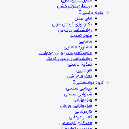
مدیریت پرستاری
پرستاری توانبخشی
علوم بالینی
اتاق عمل
تکنولوژی گردش خون
روانشناسی بالینی
علوم تغذیه
مامایی
مشاوره مامایی
علوم تغذیه دربحران وحوادث
روانشناسی بالینی کودک
تغذیه بالینی
هوشبری
تغذيه ورزشي
گروه توانبخشی
بینایی سنجی
شنوایی سنجی
فیزیوتراپی
فیزیوتراپی ورزش
کاردرمانی
گفتار درمانی
مددکاری اجتماعی
مديريت توانبخشی