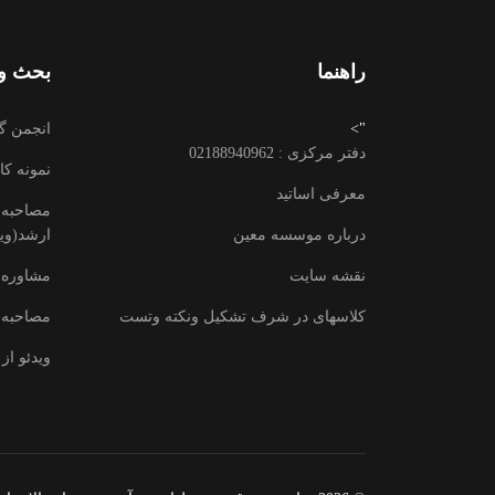
راهنما
بحث وت
">
انجمن گ
دفتر مرکزی : 02188940962
نمونه کا
معرفی اساتید
مصاحبه ب
درباره موسسه معین
ارشد(وید
نقشه سایت
مشاوره 
کلاسهای در شرف تشکیل ونکته وتست
مصاحبه 
ویدئو از 