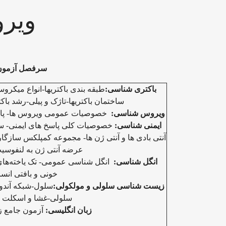
ویر
سرفصل آزمون
باکتری شناسی:
طبقه بندی باکتریها-انواع میکر
ساختمان باکتریها-تاژک و پیلی
-رشد باکت
ویروس شناسی:
خصوصیات عمومی ویروس ها- پاپیل
ایمنی شناسی:
خصوصیات کلی پاسخ های ایمنی- سل
آنتی بادی ها و آنتی ژن ها- مجموعه كمپلكس سازگ
عرضه آنتی ژن به لنفوسی
انگل شناسی:
انگل شناسی عمومی- تک یاخته‌های ر
خونی و بافتی انس
زیست شناسی سلولی و مولکولی:
سلول-شبکه آندوپ
سلولی-غشا و اسکلت 
زبان انگلیسی:
آزمون جامع ز