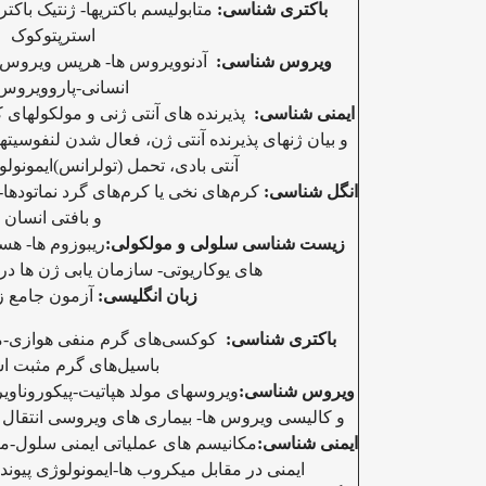
باکتری شناسی:
متابولیسم باکتریها- ژنتیک باکتر
استرپتوکوک
ویروس شناسی:
آدنوویروس ها- هرپس ویروس 
انسانی-پاروویروس 
ایمنی شناسی:
پذیرنده های آنتی ژنی و مولکولهای
و بیان ژنهای پذیرنده آنتی ژن، فعال شدن لنفوسیت
آنتی بادی، تحمل (تولرانس)ایمونولو
انگل شناسی:
کرم‌های نخی یا کرم‌های گرد نماتودها-
و بافتی انسان
زیست شناسی سلولی و مولکولی:
ریبوزوم ها
- هس
های یوکاریوتی- سازمان یابی ژن ها در ک
زبان انگلیسی:
آزمون جامع ز
باکتری شناسی:
کوکسی‌های گرم منفی هوازی-مایک
باسیل‌های گرم مثبت اس
ویروس شناسی:
ویروسهای مولد هپاتیت-پیکوروناوی
و کالیسی ویروس ها- بیماری های ویروسی انتقال یاب
ایمنی شناسی:
مکانیسم های عملیاتی ایمنی سلول-مک
ایمنی در مقابل میکروب ها-ایمونولوژی پیوند