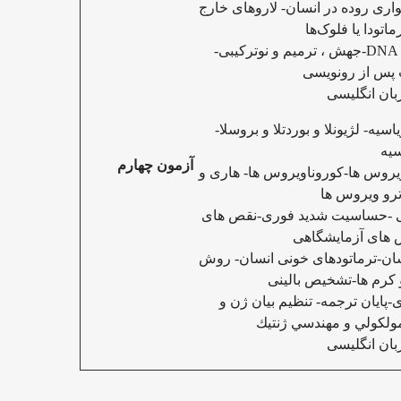
واری روده در انسان- لاروهای خارج
ماتودا یا فلوک‌ها
D
جهش ، ترميم و نوترکیبی
-
 پس از رونویسی
بان انگلیسی
سیه- لژیونلا و بوردتلا و بروسلا-
سیه
آزمون چهارم
یروس ها-کوروناویروس ها- هاری و
ترو ویروس ها
منی -حساسیت شدید فوری-نقص های
ص های آزمایشگاهی
نسان-ترماتودهای خونی انسان- روش
 کرم ها-تشخیص بالینی
-پایان ترجمه- تنظیم بیان ژن و
ولكولي و مهندسي ژنتيك
بان انگلیسی