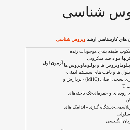
وس شناسی
 هاي كارشناسي ارشد
ویروس شناسی
وسکوپ-طبقه بندی موجودات زنده-
ریها-مواد ضد میکروبی
آزمون اول
وماویروس ها و پولیوماویروس ها
ول ها و بافت های سیستم ایمنی-
اری نسجی اصلی
(MHC) -
پردازش و
ت
T
وده‌ای و حفره‌ای-تک یاخته‌های
ان
لاسمی-دستگاه گلژی - اندامک های
سلولی
بان انگلیسی