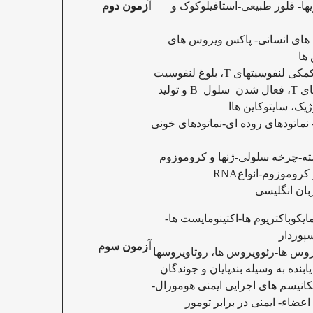
یها- فلور طبیعی
-استافیلوکوک و
آزمون دوم
های انسانی- پاکس ویروس های
ها
 کمکی لنفوسیتهای
T
، بلوغ لنفوسیت
های
T
، فعال شدن سلول
B
و تولید
ژیک، سایتوکاین ها
ا
 نماتودهای روده ای-نماتودهای خونی
ته-چرخه سلولی-ژنها و کروموزوم
روموزوم-انواعRNA
بان انگلیسی
وباکتریوم ها-اکتینومایست ها-
پوردار
آزمون سوم
روس ها-رئوویروس ها، روتاویروسها
نده به وسیله بندپایان و جوندگان
انیسم های اجرایی ایمنی هومورال-
 اعضاء
- ایمنی در برابر تومور