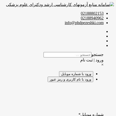
02188802153
02188940962
info@phdpezeshki.com
جستجو
ورود | ثبت نام
×
ورود با شماره موبایل
ورود با نام کاربری و رمز عبور
شماره موبایل
*