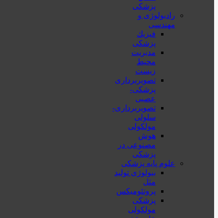
پزشکی
رادیولوژی و
مهندسی
فيزيك
پزشکی
مدیریت
محیط
زیست
تصویربرداری
پزشکی-
عصبی
تصویربرداری-
سلولی
مولکولی
هوش
مصنوعی در
پزشکی
علوم پایه پزشکی
بیولوژی تولید
مثل
پروتئومیکس
پزشکی
مولکولی