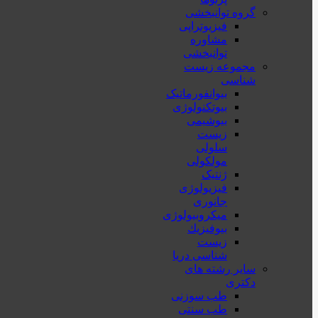
گروه توانبخشی
فیزیوتراپی
مشاوره
توانبخشی
مجموعه زیست
شناسی
بیوانفورماتیک
بیوتکنولوژی
بیوشیمی
زیست
سلولی
مولکولی
ژنتیک
فیزیولوژی
جانوری
میکروبیولوژی
بيوفيزيك
زیست
شناسی دریا
سایر رشته های
دکتری
طب سوزنی
طب سنتی