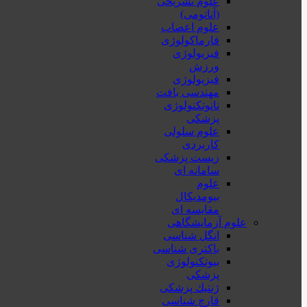
علوم تشریحی
(آناتومی)
علوم اعصاب
فارماکولوژی
فیزیولوژی
ورزش
فیزیولوژی
مهندسی بافت
نانوتکنولوژی
پزشکی
علوم سلولی
کاربردی
زیست پزشکی
سامانه ای
علوم
بیومدیکال
مقایسه ای
علوم آزمایشگاهی
انگل شناسی
باکتری شناسی
بیوتکنولوژی
پزشکی
ژنتيك پزشکی
قارچ شناسی