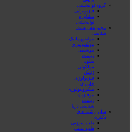
گروه توانبخشی
فیزیوتراپی
مشاوره
توانبخشی
مجموعه زیست
شناسی
بیوانفورماتیک
بیوتکنولوژی
بیوشیمی
زیست
سلولی
مولکولی
ژنتیک
فیزیولوژی
جانوری
میکروبیولوژی
بيوفيزيك
زیست
شناسی دریا
سایر رشته های
دکتری
طب سوزنی
طب سنتی