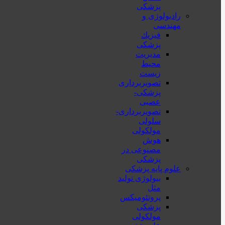
پزشکی
رادیولوژی و
مهندسی
فيزيك
پزشکی
مدیریت
محیط
زیست
تصویربرداری
پزشکی-
عصبی
تصویربرداری-
سلولی
مولکولی
هوش
مصنوعی در
پزشکی
علوم پایه پزشکی
بیولوژی تولید
مثل
پروتئومیکس
پزشکی
مولکولی