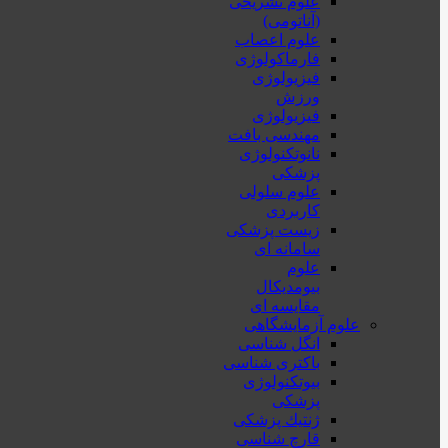
علوم تشریحی
(آناتومی)
علوم اعصاب
فارماکولوژی
فیزیولوژی
ورزش
فیزیولوژی
مهندسی بافت
نانوتکنولوژی
پزشکی
علوم سلولی
کاربردی
زیست پزشکی
سامانه ای
علوم
بیومدیکال
مقایسه ای
علوم آزمایشگاهی
انگل شناسی
باکتری شناسی
بیوتکنولوژی
پزشکی
ژنتيك پزشکی
قارچ شناسی