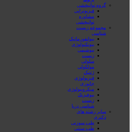
گروه توانبخشی
فیزیوتراپی
مشاوره
توانبخشی
مجموعه زیست
شناسی
بیوانفورماتیک
بیوتکنولوژی
بیوشیمی
زیست
سلولی
مولکولی
ژنتیک
فیزیولوژی
جانوری
میکروبیولوژی
بيوفيزيك
زیست
شناسی دریا
سایر رشته های
دکتری
طب سوزنی
طب سنتی