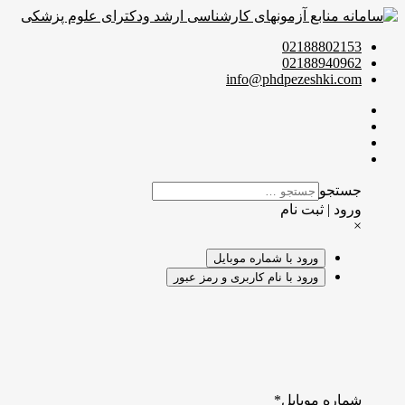
02188802153
02188940962
info@phdpezeshki.com
جستجو
ورود | ثبت نام
×
ورود با شماره موبایل
ورود با نام کاربری و رمز عبور
شماره موبایل
*