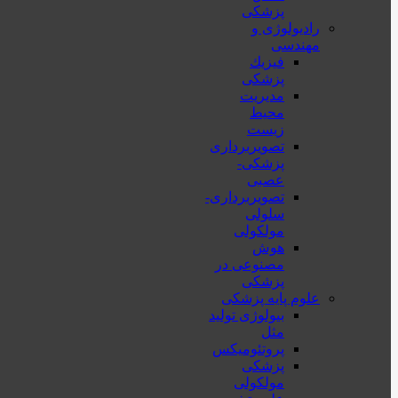
پزشکی
رادیولوژی و
مهندسی
فيزيك
پزشکی
مدیریت
محیط
زیست
تصویربرداری
پزشکی-
عصبی
تصویربرداری-
سلولی
مولکولی
هوش
مصنوعی در
پزشکی
علوم پایه پزشکی
بیولوژی تولید
مثل
پروتئومیکس
پزشکی
مولکولی