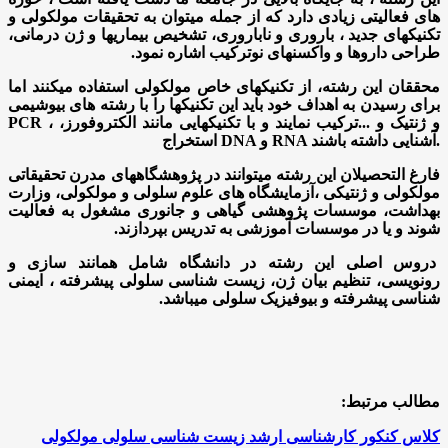
های فعالیتی زیادی دارد که از جمله میتوان به تحقیقات مولکولی و
تکنیکهای جدید
،
باروری و ناباروری
،
تشخیص بیماریها و ژن درمانی
،
طراحی داروها و واکسنهای نوترکیب اشاره نمود.
محققان این رشته
،
از تکنیکهای خاص مولکولی استفاده میکنند اما
برای رسیدن به اهداف خود باید این تکنیکها را با رشته های بیوشیمی
و ژنتیک و ...ترکیب نمایند و با تکنیکهایی مانند
الکتروفورز
،
،
PCR
آشنایی داشته باشند.
RNA
و
DNA
استخراج
فارغ التحصیلان این رشته میتوانند در پژوهشگاههای مدرن تحقیقاتی
مولکولی و ژنتیکی
،
آزمایشگاه های علوم سلولی و مولکولی
،
وزارت
بهداشت
،
موسسات پژوهشی گیاهی و جانوری مشغول به فعالیت
شوند و یا در موسسات آموزشی به تدریس بپردازند.
دروس اصلی این رشته در دانشگاه شامل همانند سازی و
رونویسی
،
تنظیم بیان ژن
،
زیست شناسی سلولی پیشرفته
،
ایمنی
شناسی پیشرفته و بیوفیزیک سلولی میباشد.
مطالب مرتبط:
کلاس کنکور کارشناسی ارشد زیست شناسی سلولی مولکولی