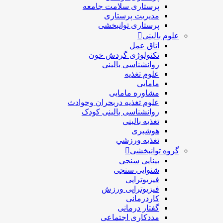
پرستاری سلامت جامعه
مدیریت پرستاری
پرستاری توانبخشی
علوم بالینی
اتاق عمل
تکنولوژی گردش خون
روانشناسی بالینی
علوم تغذیه
مامایی
مشاوره مامایی
علوم تغذیه دربحران وحوادث
روانشناسی بالینی کودک
تغذیه بالینی
هوشبری
تغذيه ورزشي
گروه توانبخشی
بینایی سنجی
شنوایی سنجی
فیزیوتراپی
فیزیوتراپی ورزش
کاردرمانی
گفتار درمانی
مددکاری اجتماعی