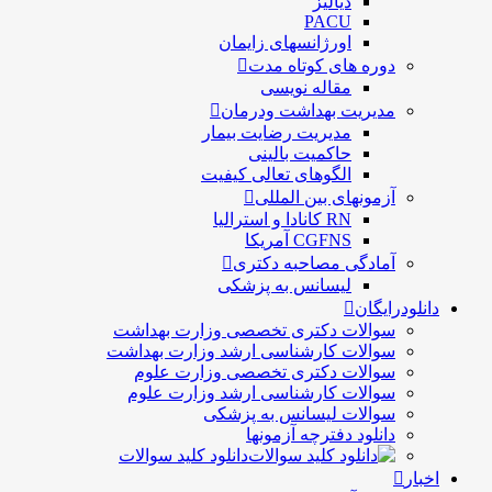
دیالیز
PACU
اورژانسهای زایمان
دوره های کوتاه مدت
مقاله نویسی
مدیریت بهداشت ودرمان
مديريت رضايت بيمار
حاكميت بالينی
الگوهای تعالی کيفيت
آزمونهای بین المللی
RN کانادا و استرالیا
CGFNS آمریکا
آمادگی مصاحبه دکتری
لیسانس به پزشکی
دانلودرایگان
سوالات دکتری تخصصی وزارت بهداشت
سوالات کارشناسی ارشد وزارت بهداشت
سوالات دکتری تخصصی وزارت علوم
سوالات کارشناسی ارشد وزارت علوم
سوالات لیسانس به پزشکی
دانلود دفترچه آزمونها
دانلود کلید سوالات
اخبار