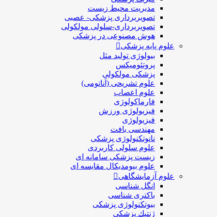
مدیریت محیط زیست
تصویربرداری پزشکی- عصبی
تصویربرداری-سلولی مولکولی
هوش مصنوعی در پزشکی
علوم پایه پزشکی
بیولوژی تولید مثل
پروتئومیکس
پزشکی مولکولی
علوم تشریحی (آناتومی)
علوم اعصاب
فارماکولوژی
فیزیولوژی ورزش
فیزیولوژی
مهندسی بافت
نانوتکنولوژی پزشکی
علوم سلولی کاربردی
زیست پزشکی سامانه ای
علوم بیومدیکال مقایسه ای
علوم آزمایشگاهی
انگل شناسی
باکتری شناسی
بیوتکنولوژی پزشکی
ژنتيك پزشکی