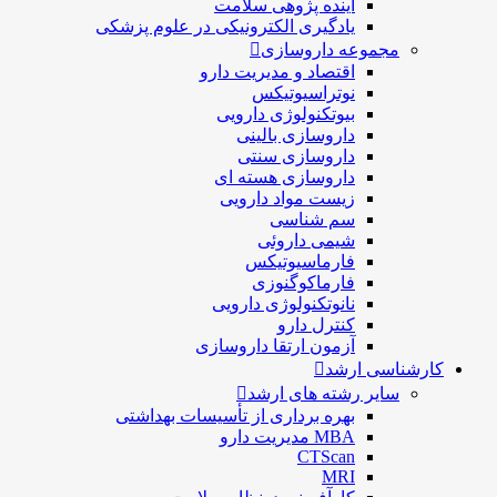
آینده پژوهی سلامت
یادگیری الکترونیکی در علوم پزشکی
مجموعه داروسازی
اقتصاد و مديريت دارو
نوتراسیوتیکس
بيوتكنولوژی دارویی
داروسازی بالينی
داروسازی سنتی
داروسازی هسته ای
زیست مواد دارویی
سم شناسی
شيمی داروئی
فارماسيوتيكس
فارماكوگنوزی
نانوتکنولوژی دارویی
كنترل دارو
آزمون ارتقا داروسازی
کارشناسی ارشد
سایر رشته های ارشد
بهره برداری از تأسیسات بهداشتی
MBA مدیریت دارو
CTScan
MRI