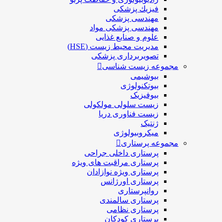
فيزيك پزشکی
مهندسی پزشکی
مهندسی پزشکی مواد
علوم و صنايع غذایی
مدیریت محیط زیست (HSE)
تصویربرداری پزشکی
مجموعه زیست شناسی
بیوشیمی
بیوتکنولوژی
بیوفیزیک
زیست سلولی مولکولی
زیست فناوری دریا
ژنتیک
میکروبیولوژی
مجموعه پرستاری
پرستاری داخلی جراحی
پرستاری مراقبت های ويژه
پرستاری ويژه نوازادان
پرستاری اورژانس
روانپرستاری
پرستاری سالمندی
پرستاری نظامی
پرستاری کودکان