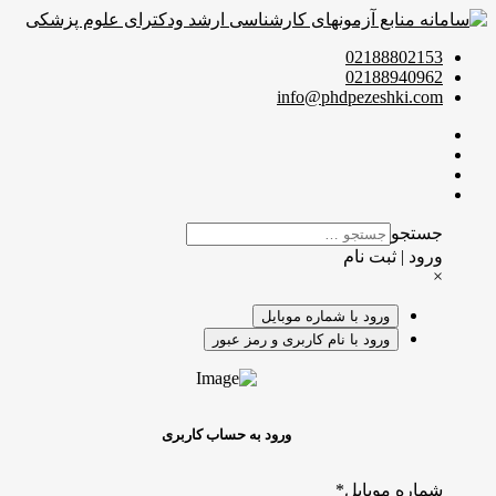
02188802153
02188940962
info@phdpezeshki.com
جستجو
ورود | ثبت نام
×
ورود با شماره موبایل
ورود با نام کاربری و رمز عبور
ورود به حساب کاربری
شماره موبایل
*