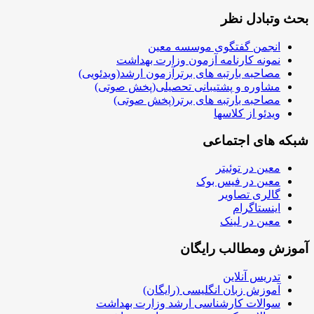
بحث وتبادل نظر
انجمن گفتگوی موسسه معین
نمونه کارنامه آزمون وزارت بهداشت
مصاحبه بارتبه های برترآزمون ارشد(ویدئویی)
مشاوره و پشتیبانی تحصیلی(پخش صوتی)
مصاحبه بارتبه های برتر(پخش صوتی)
ویدئو از کلاسها
شبکه های اجتماعی
معین در توئیتر
معین در فیس بوک
گالری تصاویر
اینستاگرام
معین در لینک
آموزش ومطالب رایگان
تدریس آنلاین
آموزش زبان انگلیسی (رایگان)
سوالات کارشناسی ارشد وزارت بهداشت