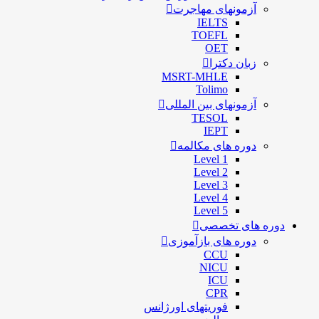
آزمونهای مهاجرت
IELTS
TOEFL
OET
زبان دکترا
MSRT-MHLE
Tolimo
آزمونهای بین المللی
TESOL
IEPT
دوره های مکالمه
Level 1
Level 2
Level 3
Level 4
Level 5
دوره های تخصصی
دوره های بازآموزی
CCU
NICU
ICU
CPR
فوریتهای اورژانس