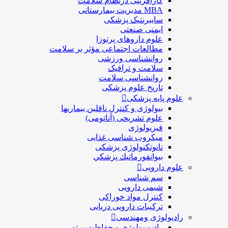
کارآفرینی درنظام سلامت
MBA مدیریت بیمارستانی
سایبرنتیک پزشکی
ایمنی صنعتی
علوم داروهای پرتوزا
مطالعات اجتماعی مؤثر بر سلامت
روانشناسی ورزشی
سلامت و ترافیک
روانشناسی سلامت
تاریخ علوم پزشکی
علوم پایه پزشکی
بیولوژی و کنترل ناقلین بیماریها
علوم تشریحی (آناتومی)
فیزیولوژی
ميكروب شناسی غذایی
نانوتکنولوژی پزشکی
بيوانفورماتيك پزشكي
علوم دارویی
سم شناسی
شیمی دارویی
کنترل مواد خوراکی
ترکیبات دارویی دریایی
رادیولوژی ومهندسی
رادیوبیولوژی و حفاظت پرتو