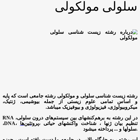
سلولی مولکولی
رشته زیست شناسی سلولی و مولکولی رشته جامعی است که پایه
و اساس تمامی علوم زیستی از جمله بیوشیمی
،
ژنتیک
،
میکروبیولوژی
،
فیزیولوژی و بیوفیزیک میباشد.
در این رشته به
برهم‌کنشهای بین سیستم‌های درون سلولی،
RNA
، تنظیم بیان ژنها
،
شناخت واکنشهای حیاتی
پروتئین‌ها
،
DNA
،
سلولها و ... پرداخته میشود.
این رشته
،
به جایگاه بالایی در جامعه ما دست یافته است
،
حوزه