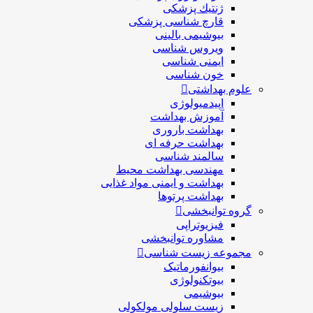
ژنتيك پزشکی
قارچ شناسی پزشكی
بیوشیمی بالینی
ویروس شناسی
ایمنی شناسی
خون شناسی
علوم بهداشتی
اپیدمیولوژی
آموزش بهداشت
بهداشت باروری
بهداشت حرفه ای
سالمند شناسی
مهندسی بهداشت محيط
بهداشت و ایمنی مواد غذایی
بهداشت پرتوها
گروه توانبخشی
فیزیوتراپی
مشاوره توانبخشی
مجموعه زیست شناسی
بیوانفورماتیک
بیوتکنولوژی
بیوشیمی
زیست سلولی مولکولی