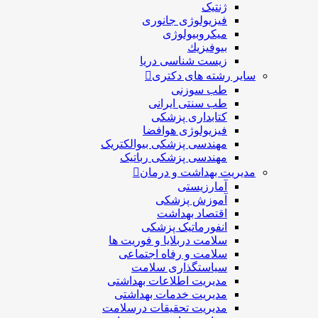
ژنتیک
فیزیولوژی جانوری
میکروبیولوژی
بيوفيزيك
زیست شناسی دریا
سایر رشته های دکتری
طب سوزنی
طب سنتی ایرانی
کتابداری پزشکی
فیزیولوژی هوافضا
مهندسی پزشکی بیوالکتریک
مهندسی پزشکی رباتیک
مدیریت بهداشت و درمان
آمارزیستی
آموزش پزشکی
اقتصاد بهداشت
انفورماتیک پزشکی
سلامت دربلايا و فوريت ها
سلامت و رفاه اجتماعی
سیاستگذاری سلامت
مدیریت اطلاعات بهداشتی
مدیریت خدمات بهداشتی
مدیریت تحقیقات درسلامت