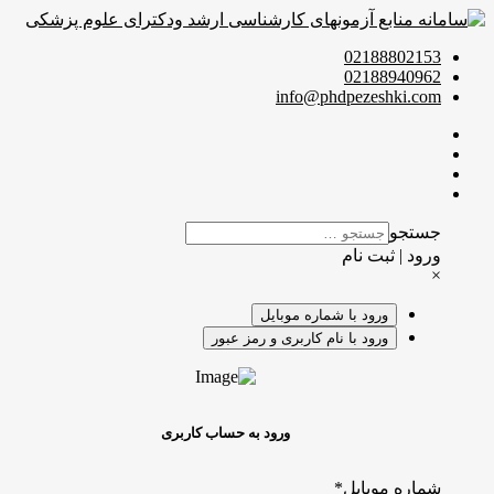
02188802153
02188940962
info@phdpezeshki.com
جستجو
ورود | ثبت نام
×
ورود با شماره موبایل
ورود با نام کاربری و رمز عبور
ورود به حساب کاربری
شماره موبایل
*