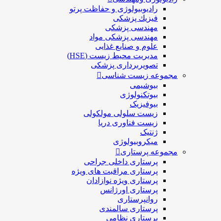
رادیوبیولوژی و حفاظت پرتو
فيزيك پزشکی
مهندسی پزشکی
مهندسی پزشکی مواد
علوم و صنايع غذایی
مدیریت محیط زیست (HSE)
تصویربرداری پزشکی
مجموعه زیست شناسی
بیوشیمی
بیوتکنولوژی
بیوفیزیک
زیست سلولی مولکولی
زیست فناوری دریا
ژنتیک
میکروبیولوژی
مجموعه پرستاری
پرستاری داخلی جراحی
پرستاری مراقبت های ويژه
پرستاری ويژه نوازادان
پرستاری اورژانس
روانپرستاری
پرستاری سالمندی
پرستاری نظامی