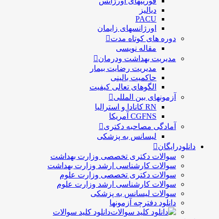
فوریتهای اورژانس
دیالیز
PACU
اورژانسهای زایمان
دوره های کوتاه مدت
مقاله نویسی
مدیریت بهداشت ودرمان
مديريت رضايت بيمار
حاكميت بالينی
الگوهای تعالی کيفيت
آزمونهای بین المللی
RN کانادا و استرالیا
CGFNS آمریکا
آمادگی مصاحبه دکتری
لیسانس به پزشکی
دانلودرایگان
سوالات دکتری تخصصی وزارت بهداشت
سوالات کارشناسی ارشد وزارت بهداشت
سوالات دکتری تخصصی وزارت علوم
سوالات کارشناسی ارشد وزارت علوم
سوالات لیسانس به پزشکی
دانلود دفترچه آزمونها
دانلود کلید سوالات