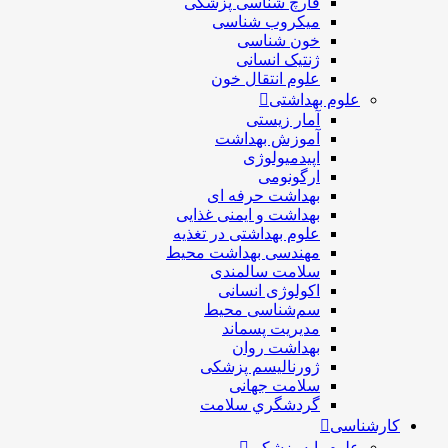
قارچ شناسی پزشکی
ميكروب شناسی
خون شناسی
ژنتیک انسانی
علوم انتقال خون
علوم بهداشتی
آمار زیستی
آموزش بهداشت
اپیدمیولوژی
ارگونومی
بهداشت حرفه ای
بهداشت و ایمنی غذایی
علوم بهداشتی در تغذیه
مهندسی بهداشت محيط
سلامت سالمندی
اکولوژی انسانی
سم‌شناسی محیط
مدیریت پسماند
بهداشت روان
ژورنالیسم پزشکی
سلامت جهانی
گردشگري سلامت
کارشناسی
علوم پایه پزشکی