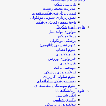
فيزيك پزشکی
مدیریت محیط زیست
تصویربرداری پزشکی- عصبی
تصویربرداری-سلولی مولکولی
هوش مصنوعی در پزشکی
علوم پایه پزشکی
بیولوژی تولید مثل
پروتئومیکس
پزشکی مولکولی
علوم تشریحی (آناتومی)
علوم اعصاب
فارماکولوژی
فیزیولوژی ورزش
فیزیولوژی
مهندسی بافت
نانوتکنولوژی پزشکی
علوم سلولی کاربردی
زیست پزشکی سامانه ای
علوم بیومدیکال مقایسه ای
علوم آزمایشگاهی
انگل شناسی
باکتری شناسی
بیوتکنولوژی پزشکی