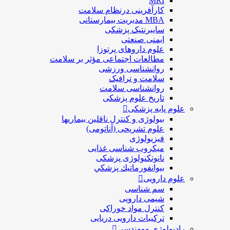
MRI
کارآفرینی درنظام سلامت
MBA مدیریت بیمارستانی
سایبرنتیک پزشکی
ایمنی صنعتی
علوم داروهای پرتوزا
مطالعات اجتماعی مؤثر بر سلامت
روانشناسی ورزشی
سلامت و ترافیک
روانشناسی سلامت
تاریخ علوم پزشکی
علوم پایه پزشکی
بیولوژی و کنترل ناقلین بیماریها
علوم تشریحی (آناتومی)
فیزیولوژی
ميكروب شناسی غذایی
نانوتکنولوژی پزشکی
بيوانفورماتيك پزشكي
علوم دارویی
سم شناسی
شیمی دارویی
کنترل مواد خوراکی
ترکیبات دارویی دریایی
رادیولوژی ومهندسی