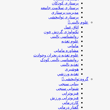
پرستاری کودکان
پرستاری سلامت جامعه
مدیریت پرستاری
پرستاری توانبخشی
علوم بالینی
اتاق عمل
تکنولوژی گردش خون
روانشناسی بالینی
علوم تغذیه
مامایی
مشاوره مامایی
علوم تغذیه دربحران وحوادث
روانشناسی بالینی کودک
تغذیه بالینی
هوشبری
تغذيه ورزشي
گروه توانبخشی
بینایی سنجی
شنوایی سنجی
فیزیوتراپی
فیزیوتراپی ورزش
کاردرمانی
گفتار درمانی