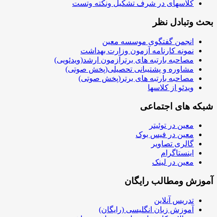
کلاسهای در شرف تشکیل ونکته وتست
حث وتبادل نظر
انجمن گفتگوی موسسه معین
نمونه کارنامه آزمون وزارت بهداشت
مصاحبه بارتبه های برترآزمون ارشد(ویدئویی)
مشاوره و پشتیبانی تحصیلی(پخش صوتی)
مصاحبه بارتبه های برتر(پخش صوتی)
ویدئو از کلاسها
بکه های اجتماعی
معین در توئیتر
معین در فیس بوک
گالری تصاویر
اینستاگرام
معین در لینک
موزش ومطالب رایگان
تدریس آنلاین
آموزش زبان انگلیسی (رایگان)