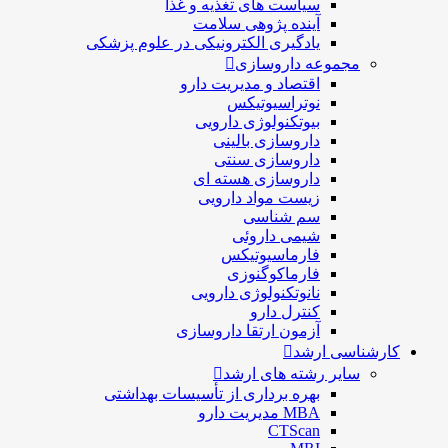
سیاست های تغذیه و غذا
آینده پژوهی سلامت
یادگیری الکترونیکی در علوم پزشکی
مجموعه داروسازی
اقتصاد و مديريت دارو
نوتراسیوتیکس
بيوتكنولوژی دارویی
داروسازی بالينی
داروسازی سنتی
داروسازی هسته ای
زیست مواد دارویی
سم شناسی
شيمی داروئی
فارماسيوتيكس
فارماكوگنوزی
نانوتکنولوژی دارویی
كنترل دارو
آزمون ارتقا داروسازی
کارشناسی ارشد
سایر رشته های ارشد
بهره برداری از تأسیسات بهداشتی
MBA مدیریت دارو
CTScan