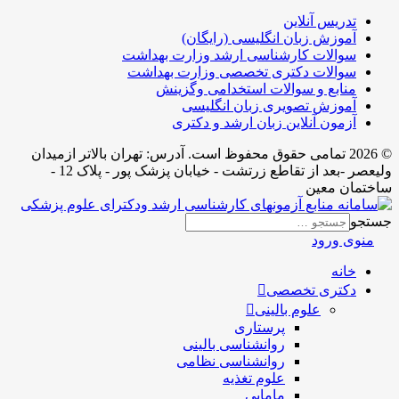
تدریس آنلاین
آموزش زبان انگلیسی (رایگان)
سوالات کارشناسی ارشد وزارت بهداشت
سوالات دکتری تخصصی وزارت بهداشت
منابع و سوالات استخدامی وگزینش
آموزش تصویری زبان انگلیسی
آزمون آنلاین زبان ارشد و دکتری
© 2026 تمامی حقوق محفوظ است. آدرس:‌ تهران بالاتر ازمیدان
ولیعصر -بعد از تقاطع زرتشت - خیابان پزشک پور - پلاک 12 -
ساختمان معین
جستجو
منوی ورود
خانه
دکتری تخصصی
علوم بالینی
پرستاری
روانشناسی بالینی
روانشناسی نظامی
علوم تغذیه
مامایی