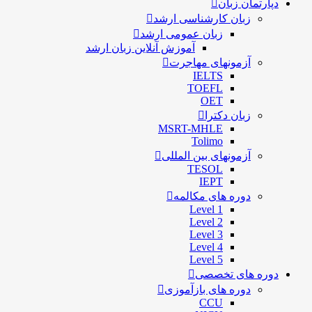
دپارتمان زبان
زبان کارشناسی ارشد
زبان عمومی ارشد
آموزش آنلاین زبان ارشد
آزمونهای مهاجرت
IELTS
TOEFL
OET
زبان دکترا
MSRT-MHLE
Tolimo
آزمونهای بین المللی
TESOL
IEPT
دوره های مکالمه
Level 1
Level 2
Level 3
Level 4
Level 5
دوره های تخصصی
دوره های بازآموزی
CCU