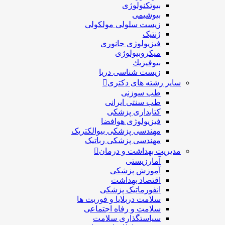
بیوتکنولوژی
بیوشیمی
زیست سلولی مولکولی
ژنتیک
فیزیولوژی جانوری
میکروبیولوژی
بيوفيزيك
زیست شناسی دریا
سایر رشته های دکتری
طب سوزنی
طب سنتی ایرانی
کتابداری پزشکی
فیزیولوژی هوافضا
مهندسی پزشکی بیوالکتریک
مهندسی پزشکی رباتیک
مدیریت بهداشت و درمان
آمارزیستی
آموزش پزشکی
اقتصاد بهداشت
انفورماتیک پزشکی
سلامت دربلايا و فوريت ها
سلامت و رفاه اجتماعی
سیاستگذاری سلامت