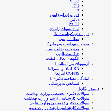
NICU
ICU
CPR
فوریتهای اورژانس
دیالیز
PACU
اورژانسهای زایمان
دوره های کوتاه مدت
مقاله نویسی
مدیریت بهداشت ودرمان
مديريت رضايت بيمار
حاكميت بالينی
الگوهای تعالی کيفيت
آزمونهای بین المللی
RN کانادا و استرالیا
CGFNS آمریکا
آمادگی مصاحبه دکتری
لیسانس به پزشکی
دانلودرایگان
سوالات دکتری تخصصی وزارت بهداشت
سوالات کارشناسی ارشد وزارت بهداشت
سوالات دکتری تخصصی وزارت علوم
سوالات کارشناسی ارشد وزارت علوم