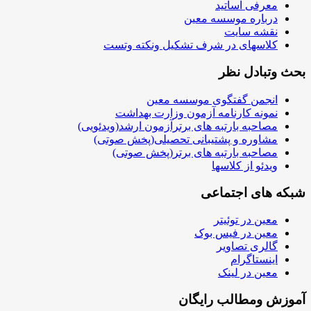
معرفی اساتید
درباره موسسه معین
نقشه سایت
کلاسهای در شرف تشکیل ونکته وتست
بحث وتبادل نظر
انجمن گفتگوی موسسه معین
نمونه کارنامه آزمون وزارت بهداشت
مصاحبه بارتبه های برترآزمون ارشد(ویدئویی)
مشاوره و پشتیبانی تحصیلی(پخش صوتی)
مصاحبه بارتبه های برتر(پخش صوتی)
ویدئو از کلاسها
شبکه های اجتماعی
معین در توئیتر
معین در فیس بوک
گالری تصاویر
اینستاگرام
معین در لینک
آموزش ومطالب رایگان