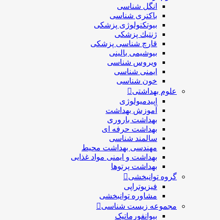
انگل شناسی
باکتری شناسی
بیوتکنولوژی پزشکی
ژنتيك پزشکی
قارچ شناسی پزشكی
بیوشیمی بالینی
ویروس شناسی
ایمنی شناسی
خون شناسی
علوم بهداشتی
اپیدمیولوژی
آموزش بهداشت
بهداشت باروری
بهداشت حرفه ای
سالمند شناسی
مهندسی بهداشت محيط
بهداشت و ایمنی مواد غذایی
بهداشت پرتوها
گروه توانبخشی
فیزیوتراپی
مشاوره توانبخشی
مجموعه زیست شناسی
بیوانفورماتیک