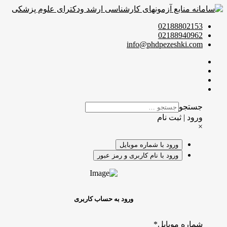
02188802153
02188940962
info@phdpezeshki.com
جستجو
ورود | ثبت نام
×
ورود با شماره موبایل
ورود با نام کاربری و رمز عبور
ورود به حساب کاربری
شماره موبایل
*