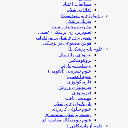
مطالعات اعتیاد
اخلاق پزشکی
رادیولوژی و مهندسی
فيزيك پزشکی
مدیریت محیط زیست
تصویربرداری پزشکی- عصبی
تصویربرداری-سلولی مولکولی
هوش مصنوعی در پزشکی
علوم پایه پزشکی
بیولوژی تولید مثل
پروتئومیکس
پزشکی مولکولی
علوم تشریحی (آناتومی)
علوم اعصاب
فارماکولوژی
فیزیولوژی ورزش
فیزیولوژی
مهندسی بافت
نانوتکنولوژی پزشکی
علوم سلولی کاربردی
زیست پزشکی سامانه ای
علوم بیومدیکال مقایسه ای
علوم آزمایشگاهی