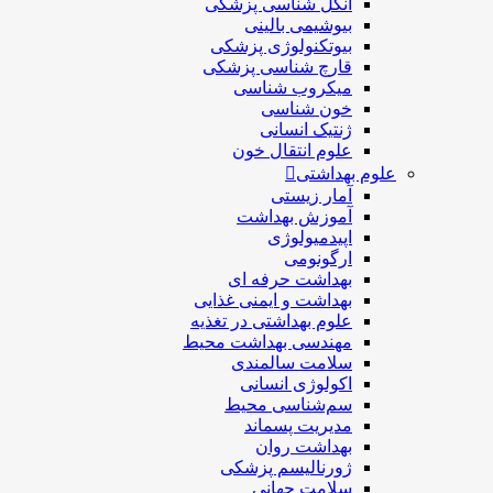
انگل شناسی پزشکی
بیوشیمی بالینی
بیوتکنولوژی پزشکی
قارچ شناسی پزشکی
ميكروب شناسی
خون شناسی
ژنتیک انسانی
علوم انتقال خون
علوم بهداشتی
آمار زیستی
آموزش بهداشت
اپیدمیولوژی
ارگونومی
بهداشت حرفه ای
بهداشت و ایمنی غذایی
علوم بهداشتی در تغذیه
مهندسی بهداشت محيط
سلامت سالمندی
اکولوژی انسانی
سم‌شناسی محیط
مدیریت پسماند
بهداشت روان
ژورنالیسم پزشکی
سلامت جهانی