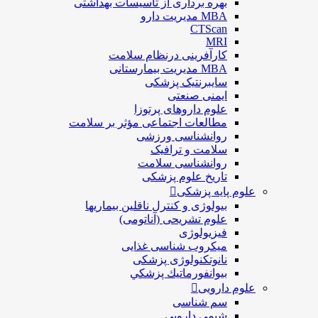
بهره برداری از تأسیسات بهداشتی
MBA مدیریت دارو
CTScan
MRI
کارآفرینی درنظام سلامت
MBA مدیریت بیمارستانی
سایبرنتیک پزشکی
ایمنی صنعتی
علوم داروهای پرتوزا
مطالعات اجتماعی مؤثر بر سلامت
روانشناسی ورزشی
سلامت و ترافیک
روانشناسی سلامت
تاریخ علوم پزشکی
علوم پایه پزشکی
بیولوژی و کنترل ناقلین بیماریها
علوم تشریحی (آناتومی)
فیزیولوژی
ميكروب شناسی غذایی
نانوتکنولوژی پزشکی
بيوانفورماتيك پزشكي
علوم دارویی
سم شناسی
شیمی دارویی