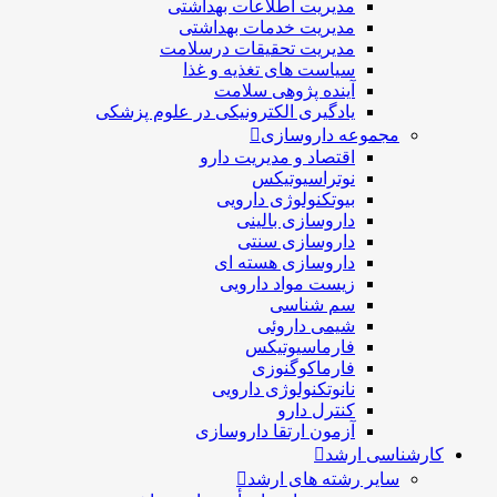
مدیریت اطلاعات بهداشتی
مدیریت خدمات بهداشتی
مدیریت تحقیقات درسلامت
سیاست های تغذیه و غذا
آینده پژوهی سلامت
یادگیری الکترونیکی در علوم پزشکی
مجموعه داروسازی
اقتصاد و مديريت دارو
نوتراسیوتیکس
بيوتكنولوژی دارویی
داروسازی بالينی
داروسازی سنتی
داروسازی هسته ای
زیست مواد دارویی
سم شناسی
شيمی داروئی
فارماسيوتيكس
فارماكوگنوزی
نانوتکنولوژی دارویی
كنترل دارو
آزمون ارتقا داروسازی
کارشناسی ارشد
سایر رشته های ارشد