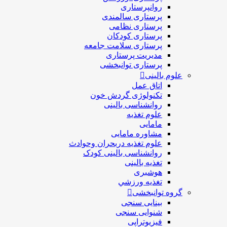
روانپرستاری
پرستاری سالمندی
پرستاری نظامی
پرستاری کودکان
پرستاری سلامت جامعه
مدیریت پرستاری
پرستاری توانبخشی
علوم بالینی
اتاق عمل
تکنولوژی گردش خون
روانشناسی بالینی
علوم تغذیه
مامایی
مشاوره مامایی
علوم تغذیه دربحران وحوادث
روانشناسی بالینی کودک
تغذیه بالینی
هوشبری
تغذيه ورزشي
گروه توانبخشی
بینایی سنجی
شنوایی سنجی
فیزیوتراپی