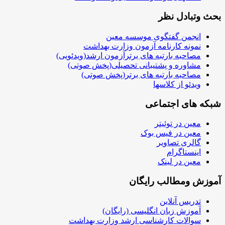
بحث وتبادل نظر
انجمن گفتگوی موسسه معین
نمونه کارنامه آزمون وزارت بهداشت
مصاحبه بارتبه های برترآزمون ارشد(ویدئویی)
مشاوره و پشتیبانی تحصیلی(پخش صوتی)
مصاحبه بارتبه های برتر(پخش صوتی)
ویدئو از کلاسها
شبکه های اجتماعی
معین در توئیتر
معین در فیس بوک
گالری تصاویر
اینستاگرام
معین در لینک
آموزش ومطالب رایگان
تدریس آنلاین
آموزش زبان انگلیسی (رایگان)
سوالات کارشناسی ارشد وزارت بهداشت