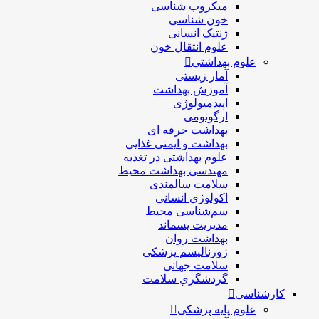
ميكروب شناسی
خون شناسی
ژنتیک انسانی
علوم انتقال خون
علوم بهداشتی
آمار زیستی
آموزش بهداشت
اپیدمیولوژی
ارگونومی
بهداشت حرفه ای
بهداشت و ایمنی غذایی
علوم بهداشتی در تغذیه
مهندسی بهداشت محيط
سلامت سالمندی
اکولوژی انسانی
سم‌شناسی محیط
مدیریت پسماند
بهداشت روان
ژورنالیسم پزشکی
سلامت جهانی
گردشگري سلامت
کارشناسی
علوم پایه پزشکی