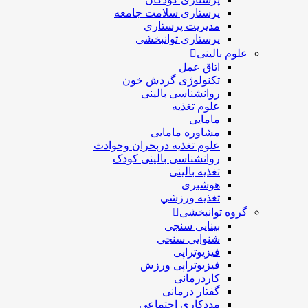
پرستاری سلامت جامعه
مدیریت پرستاری
پرستاری توانبخشی
علوم بالینی
اتاق عمل
تکنولوژی گردش خون
روانشناسی بالینی
علوم تغذیه
مامایی
مشاوره مامایی
علوم تغذیه دربحران وحوادث
روانشناسی بالینی کودک
تغذیه بالینی
هوشبری
تغذيه ورزشي
گروه توانبخشی
بینایی سنجی
شنوایی سنجی
فیزیوتراپی
فیزیوتراپی ورزش
کاردرمانی
گفتار درمانی
مددکاری اجتماعی