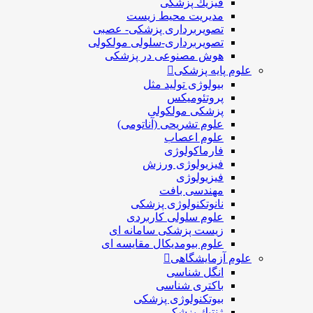
فيزيك پزشکی
مدیریت محیط زیست
تصویربرداری پزشکی- عصبی
تصویربرداری-سلولی مولکولی
هوش مصنوعی در پزشکی
علوم پایه پزشکی
بیولوژی تولید مثل
پروتئومیکس
پزشکی مولکولی
علوم تشریحی (آناتومی)
علوم اعصاب
فارماکولوژی
فیزیولوژی ورزش
فیزیولوژی
مهندسی بافت
نانوتکنولوژی پزشکی
علوم سلولی کاربردی
زیست پزشکی سامانه ای
علوم بیومدیکال مقایسه ای
علوم آزمایشگاهی
انگل شناسی
باکتری شناسی
بیوتکنولوژی پزشکی
ژنتيك پزشکی