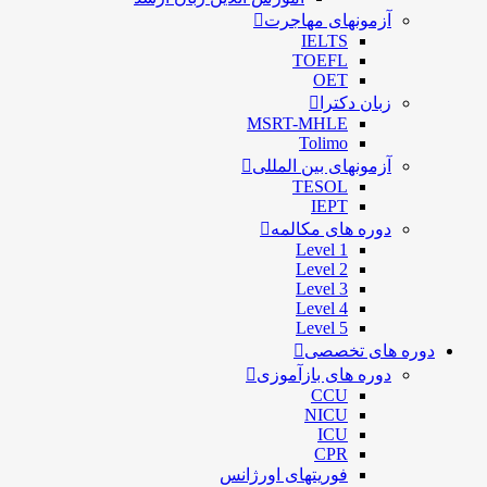
آزمونهای مهاجرت
IELTS
TOEFL
OET
زبان دکترا
MSRT-MHLE
Tolimo
آزمونهای بین المللی
TESOL
IEPT
دوره های مکالمه
Level 1
Level 2
Level 3
Level 4
Level 5
دوره های تخصصی
دوره های بازآموزی
CCU
NICU
ICU
CPR
فوریتهای اورژانس