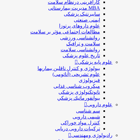
کارآفرینی درنظام سلامت
MBA مدیریت بیمارستانی
سایبرنتیک پزشکی
ایمنی صنعتی
علوم داروهای پرتوزا
مطالعات اجتماعی مؤثر بر سلامت
روانشناسی ورزشی
سلامت و ترافیک
روانشناسی سلامت
تاریخ علوم پزشکی
علوم پایه پزشکی
بیولوژی و کنترل ناقلین بیماریها
علوم تشریحی (آناتومی)
فیزیولوژی
ميكروب شناسی غذایی
نانوتکنولوژی پزشکی
بيوانفورماتيك پزشكي
علوم دارویی
سم شناسی
شیمی دارویی
کنترل مواد خوراکی
ترکیبات دارویی دریایی
رادیولوژی ومهندسی