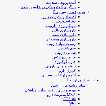
آینده پژوهی سلامت
یادگیری الکترونیکی در علوم پزشکی
مجموعه داروسازی
اقتصاد و مديريت دارو
نوتراسیوتیکس
بيوتكنولوژی دارویی
داروسازی بالينی
داروسازی سنتی
داروسازی هسته ای
زیست مواد دارویی
سم شناسی
شيمی داروئی
فارماسيوتيكس
فارماكوگنوزی
نانوتکنولوژی دارویی
كنترل دارو
آزمون ارتقا داروسازی
کارشناسی ارشد
سایر رشته های ارشد
بهره برداری از تأسیسات بهداشتی
MBA مدیریت دارو
CTScan
MRI