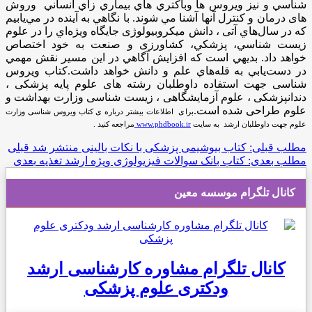
شناسي و نيز ويروس ها وباكتري هاي بيماري زاي انساني وروش
های درمان و کنترل آنها آشنا مي شوند. با نگاهي به آينده در مي‌يابيم
که در سال‌هاي آتی ، دانش ميکروبیولوژی جايگاه ويژه‌اي را در علوم
زيست شناسي، پزشکي، کشاورزی و صنعت به خود اختصاص
خواهد داد. بديهي است که افزايش آگاهي در اين مسير نقش مهمي
در دست‌يابي به قله‌هاي علم و دانش خواهد داشت.کتاب ویروس
شناسی جهت استفاده داوطلبان رشته های علوم پایه پزشکی ،
دندانپزشکی ، علوم آزمایشگاهی ، زیست شناسی وزارت بهداشت و
علوم طراحی شده است.
برای اطلاعات بیشتر درباره ی کتاب ویروس شناسی وزارت
علوم جهت داوطلبان ارشد به سایت
www.phdbook.ir
مراجعه کنید .
مطلب قبلی: کتاب بیوشیمی پزشکی با نکات بالینی منتشر شد
قبلی
مطلب بعدی: کتاب بانک سوالات فیزیولوژی ویژه ارشد تغذیه
بعدی
کانال تلگرام موسسه معین
کانال تلگرام مشاوره کارشناسی ارشد
ودکتری علوم پزشکی