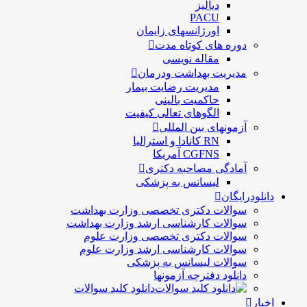
دیالیز
PACU
اورژانسهای زایمان
دوره های کوتاه مدت
مقاله نویسی
مدیریت بهداشت ودرمان
مديريت رضايت بيمار
حاكميت بالينی
الگوهای تعالی کيفيت
آزمونهای بین المللی
RN کانادا و استرالیا
CGFNS آمریکا
آمادگی مصاحبه دکتری
لیسانس به پزشکی
دانلودرایگان
سوالات دکتری تخصصی وزارت بهداشت
سوالات کارشناسی ارشد وزارت بهداشت
سوالات دکتری تخصصی وزارت علوم
سوالات کارشناسی ارشد وزارت علوم
سوالات لیسانس به پزشکی
دانلود دفترچه آزمونها
دانلود کلید سوالات
اخبار