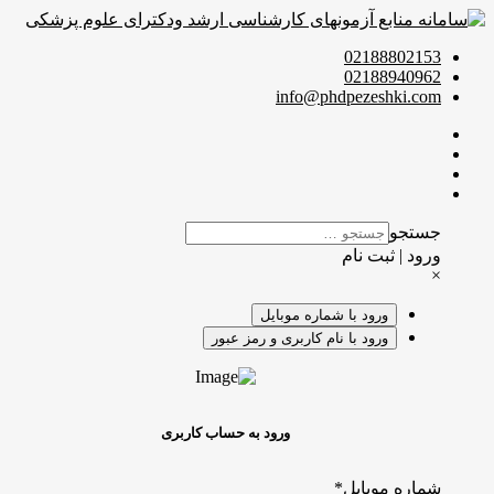
02188802153
02188940962
info@phdpezeshki.com
جستجو
ورود | ثبت نام
×
ورود با شماره موبایل
ورود با نام کاربری و رمز عبور
ورود به حساب کاربری
شماره موبایل
*