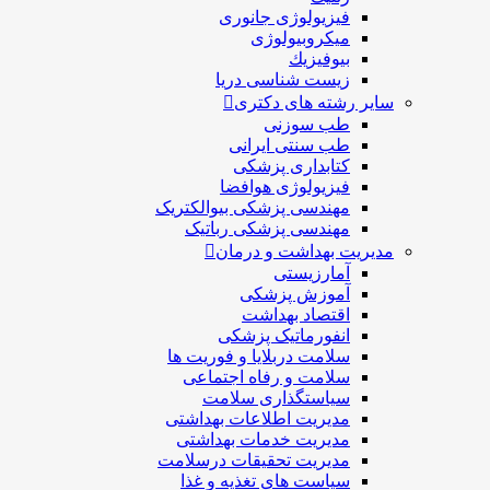
فیزیولوژی جانوری
میکروبیولوژی
بيوفيزيك
زیست شناسی دریا
سایر رشته های دکتری
طب سوزنی
طب سنتی ایرانی
کتابداری پزشکی
فیزیولوژی هوافضا
مهندسی پزشکی بیوالکتریک
مهندسی پزشکی رباتیک
مدیریت بهداشت و درمان
آمارزیستی
آموزش پزشکی
اقتصاد بهداشت
انفورماتیک پزشکی
سلامت دربلايا و فوريت ها
سلامت و رفاه اجتماعی
سیاستگذاری سلامت
مدیریت اطلاعات بهداشتی
مدیریت خدمات بهداشتی
مدیریت تحقیقات درسلامت
سیاست های تغذیه و غذا