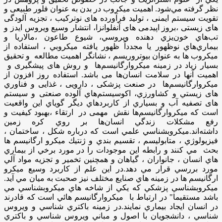
نظر گرفته مي‌شود. اهمیت میکروب در بدن به عنوان فلور طبیعی و
تقویت سیستم ایمنی ، تولید فرآورده های نوترکیب ، تجزیه آلودگی
های زیستی ،بروز اپیدمی های آنفلوانزا، انتشار وسیع ويروس ايدز و
تب‌هاي خون‌يزي دهنده ويروسي، شیوع طاعون ،مالاريا و
بيماري‌هاي نوظهور يا مجدداً ظهور يافته ميکروبي ، استفاده از
میکروب ها به عنوان بیوتروریسم ، نشانگر اهميت مطالعه و تحقیق
بسيار زياد در زمینه ميکروارگانيسم‌ها و روش های پیشگیری و
اهمیت آنها در سلامت انسان‌ها می باشد. استفاده روز افزون از
ميکروارگانيسم‌ها در صنعت پزشکی ، دارویی ، غذایی و فناوري
های زيستي و کشاورزي، اکوسيستم‌هاي آلوده صنعتی و سیستم
های تصفیه آب و بسياري از کاربردهاي ديگر گوياي اين واقعيت
است که ميکروارگانيسم‌ها نقش مهمی در ارتقاء ،بهبود کيفيت و
رفع مشکلات زندگي انسان‌ها بر روي کره زمین
داشته‌اند.ميكروبشناسي علمي است كه درباره شكل ، ساختمان ،
فيزيولوژي ، متابوليسم ، تقسيم بندي و ژنتيك ميكرو ارگانيسم ها
بحث مي كنند و رابطه اين موجودات را در مورد برخي از بيماري
هاي انسان ، جانواران ، گياهان و همچنين تخمير و تجزيه مواد آلي
مورد بررسي قرار مي دهد.در اين علم از كاربرد وسيع ميكرو
ارگانيسم ها در زمينه هاي صنايع مختلف نيز صحبت به ميان مي آيد.
ميكروبشناسي پزشكي كه يكي از شاخه هاي ميكروبشناسي مي
باشد مستقيما" در ارتباط با میکروارگانيسم هائي است كه قادرند
در انسان ايجاد بيماري نمايند.در زمينه باكتري شناسي و ويروس
شناسي ، دانشجويان با اصول و مباني ويروس شناسي و باكتري