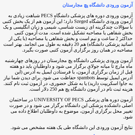
آزمون ورودی دانشگاه پچ مجارستان
آزمون ورودی دوره های پزشکی دانشگاه PECS شباهت زیادی به
آزمون ورودی دانشگاه Szeged دارد؛ این آزمون هم از یک بخش کتبی
با سؤالات چندگزینه ای زیست شناسی، شیمی و زبان انگلیسی و یک
بخش شفاهی یا مصاحبه تشکیل شده است. مدت آزمون کتبی
حداکثر 2 ساعت و نیم است و بخش شفاهی یا مصاحبه (با یکی از
اساتید پزشکی دانشگاه) هم 20 دقیقه به طول می انجامد. بهتر است
مصاحبه در همان روز برگزاری آزمون کتبی صورت بگیرد.
آزمون ورودی پزشکی دانشگاه پچ مجارستان در روزهای چهارشنبه
ماه مارچ تا میانه جولای برگزار می شود و داوطلبان باید دو هفته
قبل از زمان برگزاری آزمون، با فرستادن ایمیل به آدرس (
این
آدرس ایمیل توسط spambots حفاظت می شود. برای دیدن شما نیاز
به جاوا اسکریپت دارید
) یا به شکل حضوری، در آزمون ثبت نام کنند.
هزینه ثبت نام در آزمون دانشگاه پچ هم 250 دلار است.
آزمون دوره های پزشکی UNIVERSITY OF PECS در ساختمان
اصلی دانشکده پزشکی این دانشگاه برگزار می شود و در صورت
تغییر محل برگزاری آزمون، موضوع به داوطلبان اطلاع داده می
شود.
نتایج آزمون ورودی این دانشگاه طی یک هفته مشخص می شود.