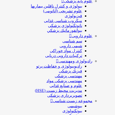
علوم پایه پزشکی
بیولوژی و کنترل ناقلین بیماریها
علوم تشریحی (آناتومی)
فیزیولوژی
ميكروب شناسی غذایی
نانوتکنولوژی پزشکی
بيوانفورماتيك پزشكي
علوم دارویی
سم شناسی
شیمی دارویی
کنترل مواد خوراکی
ترکیبات دارویی دریایی
رادیولوژی ومهندسی
رادیوبیولوژی و حفاظت پرتو
فيزيك پزشکی
مهندسی پزشکی
مهندسی پزشکی مواد
علوم و صنايع غذایی
مدیریت محیط زیست (HSE)
تصویربرداری پزشکی
مجموعه زیست شناسی
بیوشیمی
بیوتکنولوژی