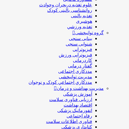
علوم تغذیه دربحران وحوادث
روانشناسی بالینی کودک
تغذیه بالینی
هوشبری
تغذيه ورزشي
گروه توانبخشی
بینایی سنجی
شنوایی سنجی
فیزیوتراپی
فیزیوتراپی ورزش
کاردرمانی
گفتار درمانی
مددکاری اجتماعی
مديريت توانبخشی
مددکاري اجتماعي کودک و نوجوان
مدیریت بهداشت و درمان
آموزش پزشکی
ارزیابی فناوری سلامت
اقتصاد بهداشت
انفورماتیک پزشکی
رفاه اجتماعی
فناوری اطلاعات سلامت
کتابداری پزشکی