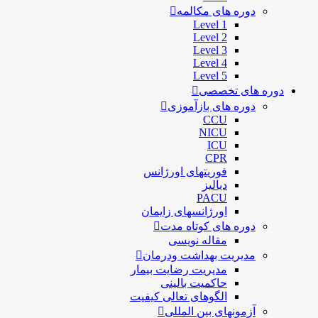
دوره های مکالمه
Level 1
Level 2
Level 3
Level 4
Level 5
دوره های تخصصی
دوره های بازآموزی
CCU
NICU
ICU
CPR
فوریتهای اورژانس
دیالیز
PACU
اورژانسهای زایمان
دوره های کوتاه مدت
مقاله نویسی
مدیریت بهداشت ودرمان
مديريت رضايت بيمار
حاكميت بالينی
الگوهای تعالی کيفيت
آزمونهای بین المللی