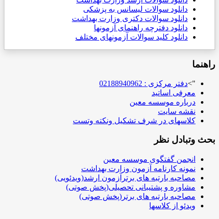
دانلود سوالات لیسانس به پزشکی
دانلود سوالات دکتری وزارت بهداشت
دانلود دفترچه راهنمای آزمونها
دانلود کلید سوالات آزمونهای مختلف
راهنما
">
دفتر مرکزی : 02188940962
معرفی اساتید
درباره موسسه معین
نقشه سایت
کلاسهای در شرف تشکیل ونکته وتست
بحث وتبادل نظر
انجمن گفتگوی موسسه معین
نمونه کارنامه آزمون وزارت بهداشت
مصاحبه بارتبه های برترآزمون ارشد(ویدئویی)
مشاوره و پشتیبانی تحصیلی(پخش صوتی)
مصاحبه بارتبه های برتر(پخش صوتی)
ویدئو از کلاسها