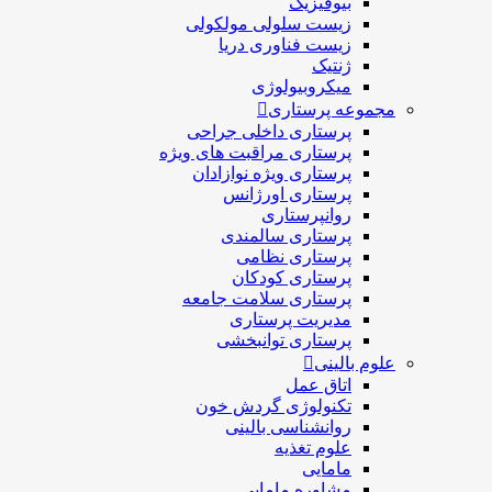
بیوفیزیک
زیست سلولی مولکولی
زیست فناوری دریا
ژنتیک
میکروبیولوژی
مجموعه پرستاری
پرستاری داخلی جراحی
پرستاری مراقبت های ويژه
پرستاری ويژه نوازادان
پرستاری اورژانس
روانپرستاری
پرستاری سالمندی
پرستاری نظامی
پرستاری کودکان
پرستاری سلامت جامعه
مدیریت پرستاری
پرستاری توانبخشی
علوم بالینی
اتاق عمل
تکنولوژی گردش خون
روانشناسی بالینی
علوم تغذیه
مامایی
مشاوره مامایی