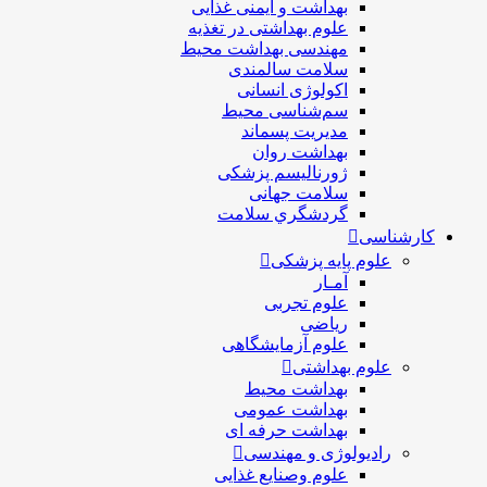
بهداشت و ایمنی غذایی
علوم بهداشتی در تغذیه
مهندسی بهداشت محيط
سلامت سالمندی
اکولوژی انسانی
سم‌شناسی محیط
مدیریت پسماند
بهداشت روان
ژورنالیسم پزشکی
سلامت جهانی
گردشگري سلامت
کارشناسی
علوم پایه پزشکی
آمـار
علوم تجربی
ریاضی
علوم آزمایشگاهی
علوم بهداشتی
بهداشت محیط
بهداشت عمومی
بهداشت حرفه ای
رادیولوژی و مهندسی
علوم وصنایع غذایی