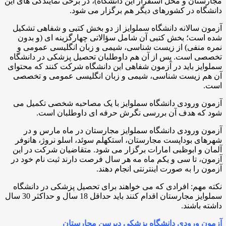
مجارستان و محل استقرار این دانشگاه)، در برخی نمایندگی های این
دانشگاه در کشورهای دیگر هم برگزار می شود.
آزمون سالانه دانشگاه سملوایز از دو بخش کتبی و شفاهی تشکیل
شده است؛ بخش کتبی آن شامل سؤالاتی چهارگزینه ای (و بدون
نمره منفی) از زیست ‌شناسی، شیمی و زبان انگلیسی عمومی و
تخصصی است. پس از آن هم داوطلبان تحصیل پزشکی در دانشگاه
سملوایز باید در آزمون شفاهی این دانشگاه شرکت کنند که محتوای
آن هم زیست ‌شناسی، شیمی و زبان انگلیسی عمومی و تخصصی
است.
آزمون ورودی دانشگاه سملوایز با یک مصاحبه شخصی تکمیل می
شود که هدف آن بررسی نگرش حرفه ای داوطلبان است.
آزمون ورودی دانشگاه سملوایز مجارستان در ماه مارس و در
شهرهای بوداپست مجارستان، استکهلم سوئد، اسلو نروژ، هانوفر
آلمان و ابوظبی امارات برگزار می شود. متقاضیان شرکت در این
آزمون، تا سی و یکم ماه مه هر سال فرصت دارند ثبت نام خود در
آزمون را به صورت اینترنتی انجام دهند.
نکته مهم: افرادی که می خواهند برای تحصیل پزشکی در دانشگاه
سملوایز مجارستان اقدام کنند باید حداقل 18 سال و حداکثر 30 سال
داشته باشند.
آزمون ورودی دانشگاه پزشکی دبرسن مجارستان