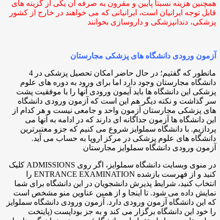
همچنین هزینه نسبتا پایین و مقرون به صرفه آن یکی از گزینه های
قابل توجه ایرانیان است، ایرانیانی که می خواهند در خارج از کشور
پزشکی، دندانپزشکی و داروسازی بخوانند
آزمون ورودی دانشگاه های پزشکی مجارستان
مانطور که گفتیم؛ در حال حاضر امکان تحصیل پزشکی در 4
دانشگاه مجارستان وجود دارد اما برای ورود به دوره های علوم
پزشکی این دانشگاه ها باید آیمون ورودی آنها را با موفقیت پشت
سر گذاشت و نکته دیگر هم این است که آزمون ورودی دانشگاه
های پزشکی مجارستان آزمون واحد و جامعی نیست و هر کدام از
این دانشگاه ها آزمون جداگانه ای دارند که در ادامه به آنها می
پردازیم. با دانشگاه سملوایز شروع می کنیم که جزو معتبرترین
دانشگاه های علوم پزشکی در مرکز اروپا به حساب می آید.
آزمون ورودی دانشگاه سملوایز مجارستان
در منوی وبسایت دانشگاه سملوایز، اگر روی ADMISSIONS کلیک
کنید و از فهرست بازشده ENTRANCE EXAMINATION را
انتخاب کنید، شرایط پذیرش دانشجویان در این دانشگاه برای شما
نمایش داده می شود. تا اینجا و از همین عناوین منو مشخص است
که این دانشگاه آزمون ورودی دارد. آزمون ورودی دانشگاه سملوایز
را خود این دانشگاه برگزار می کند و به جز بوداپست (پایتخت