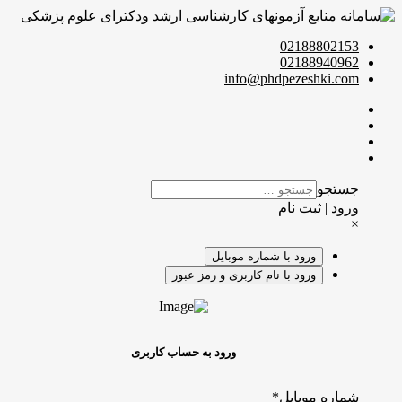
02188802153
02188940962
info@phdpezeshki.com
جستجو
ورود | ثبت نام
×
ورود با شماره موبایل
ورود با نام کاربری و رمز عبور
ورود به حساب کاربری
شماره موبایل
*