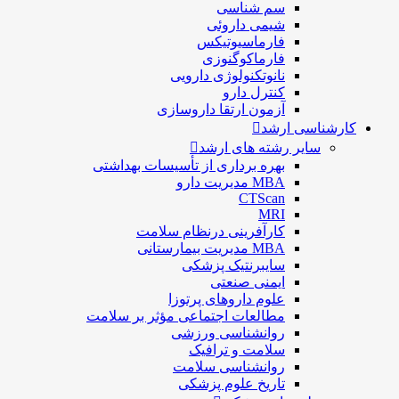
سم شناسی
شيمی داروئی
فارماسيوتيكس
فارماكوگنوزی
نانوتکنولوژی دارویی
كنترل دارو
آزمون ارتقا داروسازی
کارشناسی ارشد
سایر رشته های ارشد
بهره برداری از تأسیسات بهداشتی
MBA مدیریت دارو
CTScan
MRI
کارآفرینی درنظام سلامت
MBA مدیریت بیمارستانی
سایبرنتیک پزشکی
ایمنی صنعتی
علوم داروهای پرتوزا
مطالعات اجتماعی مؤثر بر سلامت
روانشناسی ورزشی
سلامت و ترافیک
روانشناسی سلامت
تاریخ علوم پزشکی