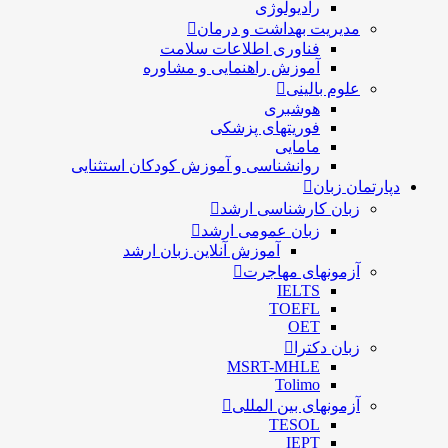
رادیولوژی
مدیریت بهداشت و درمان
فناوری اطلاعات سلامت
آموزش راهنمایی و مشاوره
علوم بالینی
هوشبری
فوریتهای پزشکی
مامایی
روانشناسی و آموزش کودکان استثنایی
دپارتمان زبان
زبان کارشناسی ارشد
زبان عمومی ارشد
آموزش آنلاین زبان ارشد
آزمونهای مهاجرت
IELTS
TOEFL
OET
زبان دکترا
MSRT-MHLE
Tolimo
آزمونهای بین المللی
TESOL
IEPT