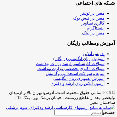
شبکه های اجتماعی
معین در توئیتر
معین در فیس بوک
گالری تصاویر
اینستاگرام
معین در لینک
آموزش ومطالب رایگان
تدریس آنلاین
آموزش زبان انگلیسی (رایگان)
سوالات کارشناسی ارشد وزارت بهداشت
سوالات دکتری تخصصی وزارت بهداشت
منابع و سوالات استخدامی وگزینش
آموزش تصویری زبان انگلیسی
آزمون آنلاین زبان ارشد و دکتری
© 2026 تمامی حقوق محفوظ است. آدرس:‌ تهران بالاتر ازمیدان
ولیعصر -بعد از تقاطع زرتشت - خیابان پزشک پور - پلاک 12 -
ساختمان معین
جستجو