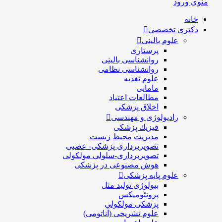
منوی ورود
خانه
دکتری تخصصی
علوم بالینی
پرستاری
روانشناسی بالینی
روانشناسی نظامی
علوم تغذیه
مامایی
مطالعات اعتیاد
اخلاق پزشکی
رادیولوژی و مهندسی
فيزيك پزشکی
مدیریت محیط زیست
تصویربرداری پزشکی- عصبی
تصویربرداری-سلولی مولکولی
هوش مصنوعی در پزشکی
علوم پایه پزشکی
بیولوژی تولید مثل
پروتئومیکس
پزشکی مولکولی
علوم تشریحی (آناتومی)