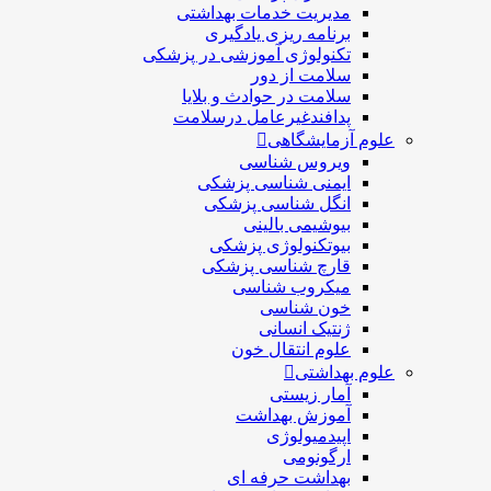
مديريت خدمات بهداشتی
برنامه ریزی یادگیری
تکنولوژی آموزشی در پزشکی
سلامت از دور
سلامت در حوادث و بلایا
پدافندغیرعامل درسلامت
علوم آزمایشگاهی
ویروس شناسی
ایمنی شناسی پزشكی
انگل شناسی پزشکی
بیوشیمی بالینی
بیوتکنولوژی پزشکی
قارچ شناسی پزشکی
ميكروب شناسی
خون شناسی
ژنتیک انسانی
علوم انتقال خون
علوم بهداشتی
آمار زیستی
آموزش بهداشت
اپیدمیولوژی
ارگونومی
بهداشت حرفه ای