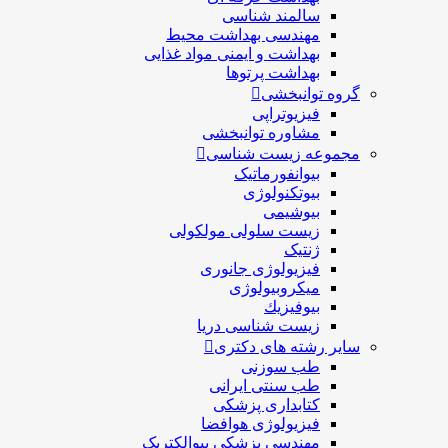
سالمند شناسی
مهندسی بهداشت محيط
بهداشت و ایمنی مواد غذایی
بهداشت پرتوها
گروه توانبخشی
فیزیوتراپی
مشاوره توانبخشی
مجموعه زیست شناسی
بیوانفورماتیک
بیوتکنولوژی
بیوشیمی
زیست سلولی مولکولی
ژنتیک
فیزیولوژی جانوری
میکروبیولوژی
بيوفيزيك
زیست شناسی دریا
سایر رشته های دکتری
طب سوزنی
طب سنتی ایرانی
کتابداری پزشکی
فیزیولوژی هوافضا
مهندسی پزشکی بیوالکتریک