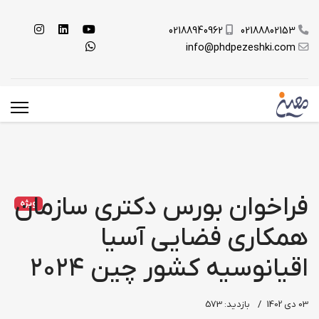
02188940962
02188802153
info@phdpezeshki.com
فراخوان بورس‌ دکتری سازمان‌
ویژه
همکاری فضایی آسیا
اقیانوسیه کشور چین ۲۰۲۴
03 دی 1402
بازدید: 573