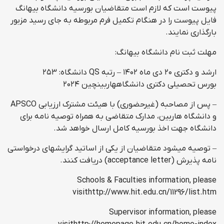
پیوست است که لازم است متقاضیان بورسیه دانشگاه بیهانگ
فایل پیوست را در هنگام تکمیل فرم مربوطه به جای رسید مزبور
بارگذاری نمایند.
مهلت ثبت نام دانشگاه بیهانگ:
ارشد و دکتری ۲۰ دی ماه ۱۴۰۲ – رتبه QS دانشگاه: ۲۵۳
بورس تحصیلی دکتری دانشگاههاربینچین ۲۰۲۴
– پس از مصاحبه (غیرحضوری) با هیئت مشترک ارزیابی APSCO
و دانشگاه هاربین، مدارک متقاضی به همراه توصیه نامه برای
دانشگاه جهت اخذ بورسیه کامل ارسال خواهد شد.
– توصیه میشود متقاضیان از یکی از اساتید گرایشهای درخواستی
نامه پذیرش (acceptance letter) دریافت کنند.
Schools & Faculties information, please
visithttp://www.hit.edu.cn/11296/list.htm
Supervisor information, please