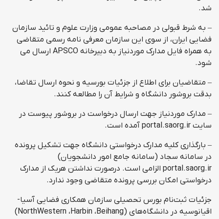
شد.
– به شرط قبولی در مصاحبه عمومی وزارت علوم و تائید سازمان
فضایی ایران، از سوی این سازمان معرفی نامه رسمی متقاضی
به همراه فایل مدارک موردنیاز به دبیرخانه APSCO ارسال می
شود.
– متقاضیان برای اطلاع از جزئیات بورسیه و نحوه ارسال تقاضا،
بدقت بروشور دانشگاه و شرایط آن را مطالعه کنند.
– مدارک موردنیاز جهت ارسال درخواست در بروشور پیوست در
سایت portal.saorg.ir آمده است.
– بارگذاری کلیه مدارک درخواستی دانشگاه جهت تشکیل پرونده
در سامانه سجاد (سامانه جامع امور دانشجویان)
portal.saorg.ir الزامی است. درصورت نداشتن هریک از مدارک
درخواستی امکان بررسی پرونده متقاضی وجود ندارد.
جزئیات ثبت‌نام بورس‌ تحصیلی سازمان‌ همکاری فضایی آسیا-
اقیانوسیه در دانشگاه‌های‌ (NorthWestern ،Harbin ،Beihang)