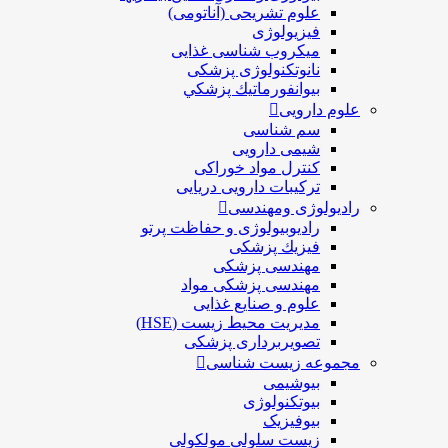
علوم تشریحی (آناتومی)
فیزیولوژی
ميكروب شناسی غذایی
نانوتکنولوژی پزشکی
بيوانفورماتيك پزشكي
علوم دارویی
سم شناسی
شیمی دارویی
کنترل مواد خوراکی
ترکیبات دارویی دریایی
رادیولوژی ومهندسی
رادیوبیولوژی و حفاظت پرتو
فيزيك پزشکی
مهندسی پزشکی
مهندسی پزشکی مواد
علوم و صنايع غذایی
مدیریت محیط زیست (HSE)
تصویربرداری پزشکی
مجموعه زیست شناسی
بیوشیمی
بیوتکنولوژی
بیوفیزیک
زیست سلولی مولکولی