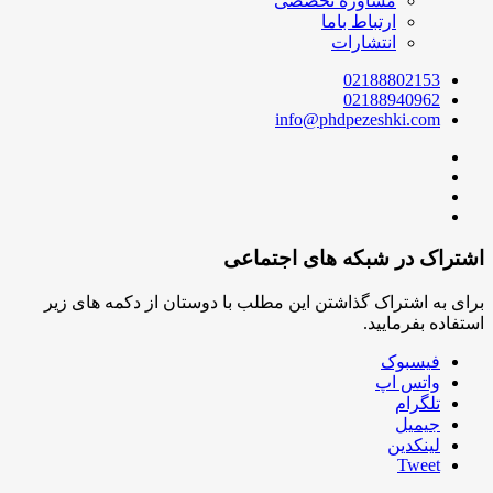
مشاوره تخصصی
ارتباط باما
انتشارات
02188802153
02188940962
info@phdpezeshki.com
اشتراک در شبکه های اجتماعی
برای به اشتراک گذاشتن این مطلب با دوستان از دکمه های زیر
استفاده بفرمایید.
فیسبوک
واتس اپ
تلگرام
جیمیل
لینکدین
Tweet