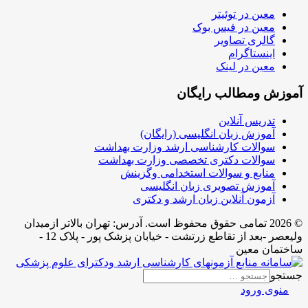
معین در توئیتر
معین در فیس بوک
گالری تصاویر
اینستاگرام
معین در لینک
آموزش ومطالب رایگان
تدریس آنلاین
آموزش زبان انگلیسی (رایگان)
سوالات کارشناسی ارشد وزارت بهداشت
سوالات دکتری تخصصی وزارت بهداشت
منابع و سوالات استخدامی وگزینش
آموزش تصویری زبان انگلیسی
آزمون آنلاین زبان ارشد و دکتری
© 2026 تمامی حقوق محفوظ است. آدرس:‌ تهران بالاتر ازمیدان
ولیعصر -بعد از تقاطع زرتشت - خیابان پزشک پور - پلاک 12 -
ساختمان معین
جستجو
منوی ورود