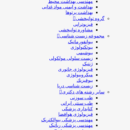
مهندسی بهداشت محيط
بهداشت و ایمنی مواد غذایی
بهداشت پرتوها
گروه توانبخشی
فیزیوتراپی
مشاوره توانبخشی
مجموعه زیست شناسی
بیوانفورماتیک
بیوتکنولوژی
بیوشیمی
زیست سلولی مولکولی
ژنتیک
فیزیولوژی جانوری
میکروبیولوژی
بيوفيزيك
زیست شناسی دریا
سایر رشته های دکتری
طب سوزنی
طب سنتی ایرانی
کتابداری پزشکی
فیزیولوژی هوافضا
مهندسی پزشکی بیوالکتریک
مهندسی پزشکی رباتیک