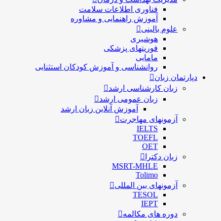
فناوری اطلاعات سلامت
آموزش راهنمایی و مشاوره
علوم بالینی
هوشبری
فوریتهای پزشکی
مامایی
روانشناسی و آموزش کودکان استثنایی
دپارتمان زبان
زبان کارشناسی ارشد
زبان عمومی ارشد
آموزش آنلاین زبان ارشد
آزمونهای مهاجرت
IELTS
TOEFL
OET
زبان دکترا
MSRT-MHLE
Tolimo
آزمونهای بین المللی
TESOL
IEPT
دوره های مکالمه