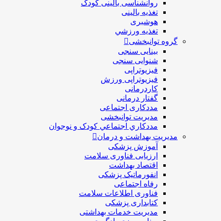
روانشناسی بالینی کودک
تغذیه بالینی
هوشبری
تغذيه ورزشي
گروه توانبخشی
بینایی سنجی
شنوایی سنجی
فیزیوتراپی
فیزیوتراپی ورزش
کاردرمانی
گفتار درمانی
مددکاری اجتماعی
مديريت توانبخشی
مددکاري اجتماعي کودک و نوجوان
مدیریت بهداشت و درمان
آموزش پزشکی
ارزیابی فناوری سلامت
اقتصاد بهداشت
انفورماتیک پزشکی
رفاه اجتماعی
فناوری اطلاعات سلامت
کتابداری پزشکی
مديريت خدمات بهداشتی