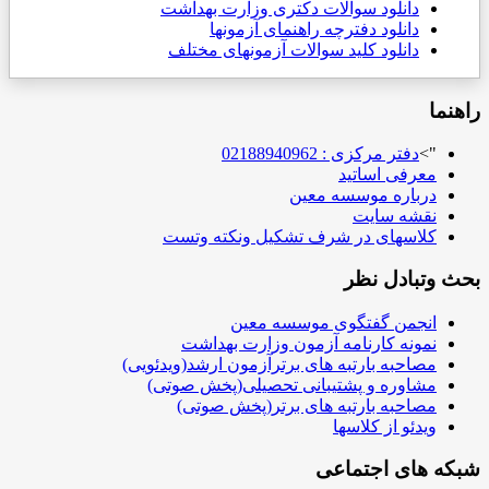
دانلود سوالات دکتری وزارت بهداشت
دانلود دفترچه راهنمای آزمونها
دانلود کلید سوالات آزمونهای مختلف
راهنما
">
دفتر مرکزی : 02188940962
معرفی اساتید
درباره موسسه معین
نقشه سایت
کلاسهای در شرف تشکیل ونکته وتست
بحث وتبادل نظر
انجمن گفتگوی موسسه معین
نمونه کارنامه آزمون وزارت بهداشت
مصاحبه بارتبه های برترآزمون ارشد(ویدئویی)
مشاوره و پشتیبانی تحصیلی(پخش صوتی)
مصاحبه بارتبه های برتر(پخش صوتی)
ویدئو از کلاسها
شبکه های اجتماعی