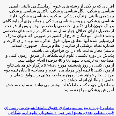
افرادی که در یکی از رشته های علوم آزمایشگاهی بالینی (ایمنی
شناسی پزشکی، انگل شناسی پزشکی، باکتری شناسی پزشکی،
بیوشیمی بالینی، ژنتیک پزشکی، میکروب شناسی پزشکی، قارچ
شناسی پزشکی، ویروس شناسی پزشکی و هماتولوژی آزمایشگاهی
و بانک خون)دارای دکتری تخصصی یا تخصص بوده و پس از فراغت
از تحصیل دارای حداقل چهار سال سابقه کار در رشته های تخصصی
باشند (دانش آموختگان خارج از کشور در صورتی که عنوان مدرک
ارزشیابی شده آنها مطابق موارد فوق الذکر باشد و یا دارای کارت و
شماره نظام پزشکی از سازمان نظام پزشکی جمهوری اسلامی
باشند) مجاز به ثبت نام در این فراخوان می باشند.
پذیدش در دوره تکمیلی علوم آزمایشگاهی از طریق آزمون کتبی و
مصاحبه (به ترتیب با سهم 60 و 40 درصد) انجام خواهد شد.
آزمون کتبی در روز پنجشنبه مورخ 97/4/28 برگزار خواهد شد.نتایج
آزمون کتبی تا نیمه اول مرداد ماه اعلام و مصاحبه تا پایان نیمه دوم
مرداد انجام خواهد شد.آزمون مصاحیه مبتنی بر سوابق شغلی و
علمی داوطلبان انجام خواهد شد.
متقاضیان جهت کسب اطلاعات بیشتر می توانند به سایت سنجش
آموزش پزشکی مراجعه نمایند.
مطلب قبلی: لزوم مناسب سازی حقوق ماما‌ها نسبت به پرستاران
قبلی
مطلب بعدی: تجمع اعتراضی دانشجویان علوم آزمایشگاهی