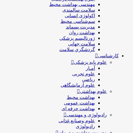
مهندسی بهداشت محيط
سلامت سالمندی
اکولوژی انسانی
سم‌شناسی محیط
مدیریت پسماند
بهداشت روان
ژورنالیسم پزشکی
سلامت جهانی
گردشگري سلامت
کارشناسی
علوم پایه پزشکی
آمـار
علوم تجربی
ریاضی
علوم آزمایشگاهی
علوم بهداشتی
بهداشت محیط
بهداشت عمومی
بهداشت حرفه ای
رادیولوژی و مهندسی
علوم وصنایع غذایی
رادیولوژی
مدیریت بهداشت و درمان