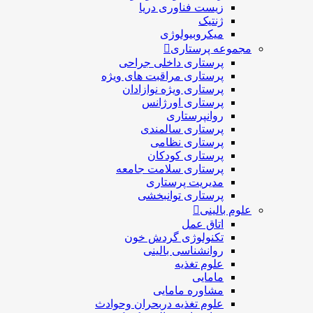
زیست فناوری دریا
ژنتیک
میکروبیولوژی
مجموعه پرستاری
پرستاری داخلی جراحی
پرستاری مراقبت های ويژه
پرستاری ويژه نوازادان
پرستاری اورژانس
روانپرستاری
پرستاری سالمندی
پرستاری نظامی
پرستاری کودکان
پرستاری سلامت جامعه
مدیریت پرستاری
پرستاری توانبخشی
علوم بالینی
اتاق عمل
تکنولوژی گردش خون
روانشناسی بالینی
علوم تغذیه
مامایی
مشاوره مامایی
علوم تغذیه دربحران وحوادث