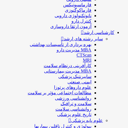
فارماسيوتيكس
فارماكوگنوزی
نانوتکنولوژی دارویی
كنترل دارو
آزمون ارتقا داروسازی
کارشناسی ارشد
سایر رشته های ارشد
بهره برداری از تأسیسات بهداشتی
MBA مدیریت دارو
CTScan
MRI
کارآفرینی درنظام سلامت
MBA مدیریت بیمارستانی
سایبرنتیک پزشکی
ایمنی صنعتی
علوم داروهای پرتوزا
مطالعات اجتماعی مؤثر بر سلامت
روانشناسی ورزشی
سلامت و ترافیک
روانشناسی سلامت
تاریخ علوم پزشکی
علوم پایه پزشکی
بیولوژی و کنترل ناقلین بیماریها