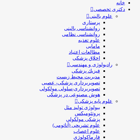
خانه
دکتری تخصصی
علوم بالینی
پرستاری
روانشناسی بالینی
روانشناسی نظامی
علوم تغذیه
مامایی
مطالعات اعتیاد
اخلاق پزشکی
رادیولوژی و مهندسی
فيزيك پزشکی
مدیریت محیط زیست
تصویربرداری پزشکی- عصبی
تصویربرداری-سلولی مولکولی
هوش مصنوعی در پزشکی
علوم پایه پزشکی
بیولوژی تولید مثل
پروتئومیکس
پزشکی مولکولی
علوم تشریحی (آناتومی)
علوم اعصاب
فارماکولوژی