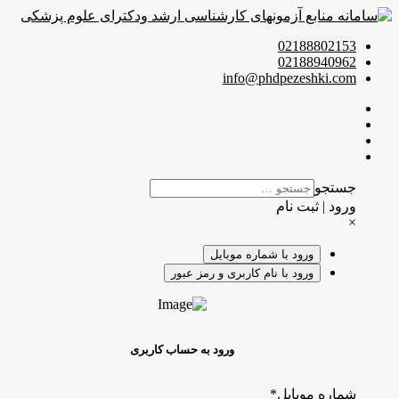
02188802153
02188940962
info@phdpezeshki.com
جستجو
ورود | ثبت نام
×
ورود با شماره موبایل
ورود با نام کاربری و رمز عبور
ورود به حساب کاربری
شماره موبایل
*