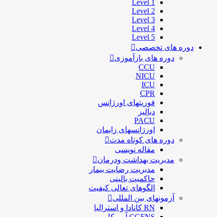
Level 1
Level 2
Level 3
Level 4
Level 5
دوره های تخصصی
دوره های بازآموزی
CCU
NICU
ICU
CPR
فوریتهای اورژانس
دیالیز
PACU
اورژانسهای زایمان
دوره های کوتاه مدت
مقاله نویسی
مدیریت بهداشت ودرمان
مديريت رضايت بيمار
حاكميت بالينی
الگوهای تعالی کيفيت
آزمونهای بین المللی
RN کانادا و استرالیا
CGFNS آمریکا