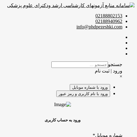
02188802153
02188940962
info@phdpezeshki.com
جستجو
ورود | ثبت نام
×
ورود با شماره موبایل
ورود با نام کاربری و رمز عبور
ورود به حساب کاربری
شماره موبایل
*