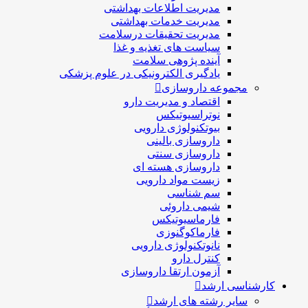
مدیریت اطلاعات بهداشتی
مدیریت خدمات بهداشتی
مدیریت تحقیقات درسلامت
سیاست های تغذیه و غذا
آینده پژوهی سلامت
یادگیری الکترونیکی در علوم پزشکی
مجموعه داروسازی
اقتصاد و مديريت دارو
نوتراسیوتیکس
بيوتكنولوژی دارویی
داروسازی بالينی
داروسازی سنتی
داروسازی هسته ای
زیست مواد دارویی
سم شناسی
شيمی داروئی
فارماسيوتيكس
فارماكوگنوزی
نانوتکنولوژی دارویی
كنترل دارو
آزمون ارتقا داروسازی
کارشناسی ارشد
سایر رشته های ارشد