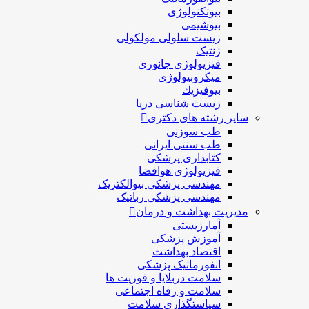
بیوتکنولوژی
بیوشیمی
زیست سلولی مولکولی
ژنتیک
فیزیولوژی جانوری
میکروبیولوژی
بيوفيزيك
زیست شناسی دریا
سایر رشته های دکتری
طب سوزنی
طب سنتی ایرانی
کتابداری پزشکی
فیزیولوژی هوافضا
مهندسی پزشکی بیوالکتریک
مهندسی پزشکی رباتیک
مدیریت بهداشت و درمان
آمارزیستی
آموزش پزشکی
اقتصاد بهداشت
انفورماتیک پزشکی
سلامت دربلايا و فوريت ها
سلامت و رفاه اجتماعی
سیاستگذاری سلامت