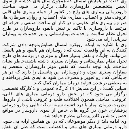
وی گفت: در همایش امسال که همچون سال های گذشته از سوی
انجمن متخصصین داروسازی بالینی برگزار می شود، مباحث
دارودرمانی بیماری های رایج در کشور از جمله بیماری های قلبی
عروقی،مغز و اعصاب، بیماری¬های اعصاب و روان، سرطان¬ها،
صرع و بیماری های عفونی و در کنار آن مباحث صنفی و حرفه ای
مرتبط با داروسازی با تاکید بر نقش بالقوه داروسازان در طرح
تحول نظام سلامت و خدمات بیمارستانی و نیز خدمات به بیماران
سرپایی ارایه می شود.
وی با اشاره به اینکه رویکرد امسال همایش،توجه دادن شرکت
کنندگان به این واقعیت است که داروسازان هم بالقوه و هم بالفعل
می‌توانند، جایگاه و نقش بسیار فعال و موثری در برنامه های طرح
تحول نظام بیمارستانی و بیماران بستری داشته باشند،خاطر نشان
ساخت: باید توجه داشت که نقش موثر داروسازان منحصر به
بیماران بستری نبوده و داروسازان این پتانسیل را دارند که در هر
جایگاهی که دارو تجویز و مصرف می شود به ایفای نقش پرداخته و
به منطقی تر شدن فرایند درمان بیماران کمک کنند.
ضیایی گفت: در این همایش 14 کارگاه عمومی و 5 کارگاه تخصصی
برگزار می شود که در بخش دارو درمانی بیماری های قلبی-
عروقی، مباحثی همچون اختلالات قلب و عروقی ناشی از داروها،
مدیریت درمان بیمار با درد قفسه سینه، سکته قلبی و دارو درمانی
پرفشاری خون در گروه های خاص از سوی داروساز در مواقع
حضور نداشتن کادر پزشکی مطرح خواهد شد.
وی ادامه داد: از دیگر موضوعاتی که در این همایش ارایه می شود،
دارو درمانی بیماری های مغز و اعصاب است که طی آن نقش