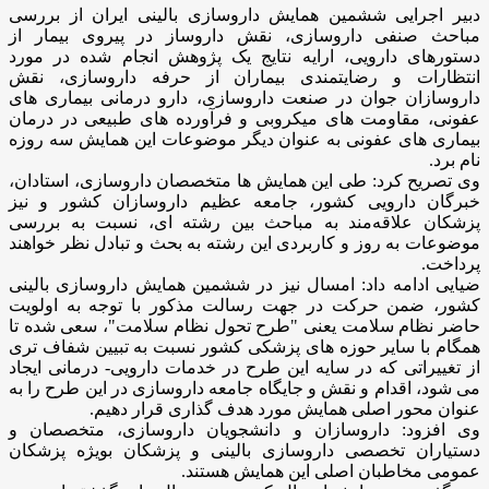
دبیر اجرایی ششمین همایش داروسازی بالینی ایران از بررسی
مباحث صنفی داروسازی، نقش داروساز در پیروی بیمار از
دستورهای دارویی، ارایه نتایج یک پژوهش انجام شده در مورد
انتظارات و رضایتمندی بیماران از حرفه داروسازی، نقش
داروسازان جوان در صنعت داروسازی، دارو درمانی بیماری های
عفونی، مقاومت های میکروبی و فرآورده های طبیعی در درمان
بیماری های عفونی به عنوان دیگر موضوعات این همایش سه روزه
نام برد.
وی تصریح کرد: طی این همایش ها متخصصان داروسازی، استادان،
خبرگان دارویی کشور، جامعه عظیم داروسازان کشور و نیز
پزشکان علاقه‌مند به مباحث بین رشته ای، نسبت به بررسی
موضوعات به روز و کاربردی این رشته به بحث و تبادل نظر خواهند
پرداخت.
ضیایی ادامه داد: امسال نیز در ششمین همایش داروسازی بالینی
کشور، ضمن حرکت در جهت رسالت مذکور با توجه به اولویت
حاضر نظام سلامت یعنی "طرح تحول نظام سلامت"، سعی شده تا
همگام با سایر حوزه های پزشکی کشور نسبت به تبیین شفاف تری
از تغییراتی که در سایه این طرح در خدمات دارویی- درمانی ایجاد
می شود، اقدام و نقش و جایگاه جامعه داروسازی در این طرح را به
عنوان محور اصلی همایش مورد هدف گذاری قرار دهیم.
وی افزود: داروسازان و دانشجویان داروسازی، متخصصان و
دستیاران تخصصی داروسازی بالینی و پزشکان بویژه پزشکان
عمومی مخاطبان اصلی این همایش هستند.