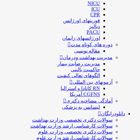
NICU
ICU
CPR
فوریتهای اورژانس
دیالیز
PACU
اورژانسهای زایمان
دوره های کوتاه مدت
مقاله نویسی
مدیریت بهداشت ودرمان
مديريت رضايت بيمار
حاكميت بالينی
الگوهای تعالی کيفيت
آزمونهای بین المللی
RN کانادا و استرالیا
CGFNS آمریکا
آمادگی مصاحبه دکتری
لیسانس به پزشکی
دانلودرایگان
سوالات دکتری تخصصی وزارت بهداشت
سوالات کارشناسی ارشد وزارت بهداشت
سوالات دکتری تخصصی وزارت علوم
سوالات کارشناسی ارشد وزارت علوم