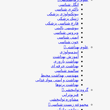
انگل شناسی
باکتری شناسی
بیوتکنولوژی پزشکی
ژنتيك پزشکی
قارچ شناسی پزشكی
بیوشیمی بالینی
ویروس شناسی
ایمنی شناسی
خون شناسی
علوم بهداشتی
اپیدمیولوژی
آموزش بهداشت
بهداشت باروری
بهداشت حرفه ای
سالمند شناسی
مهندسی بهداشت محيط
بهداشت و ایمنی مواد غذایی
بهداشت پرتوها
گروه توانبخشی
فیزیوتراپی
مشاوره توانبخشی
مجموعه زیست شناسی
بیوانفورماتیک