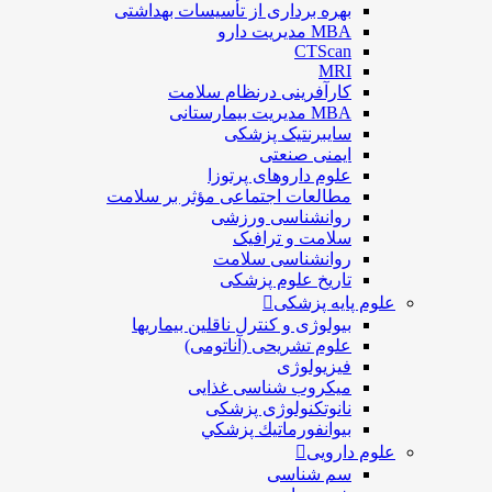
بهره برداری از تأسیسات بهداشتی
MBA مدیریت دارو
CTScan
MRI
کارآفرینی درنظام سلامت
MBA مدیریت بیمارستانی
سایبرنتیک پزشکی
ایمنی صنعتی
علوم داروهای پرتوزا
مطالعات اجتماعی مؤثر بر سلامت
روانشناسی ورزشی
سلامت و ترافیک
روانشناسی سلامت
تاریخ علوم پزشکی
علوم پایه پزشکی
بیولوژی و کنترل ناقلین بیماریها
علوم تشریحی (آناتومی)
فیزیولوژی
ميكروب شناسی غذایی
نانوتکنولوژی پزشکی
بيوانفورماتيك پزشكي
علوم دارویی
سم شناسی