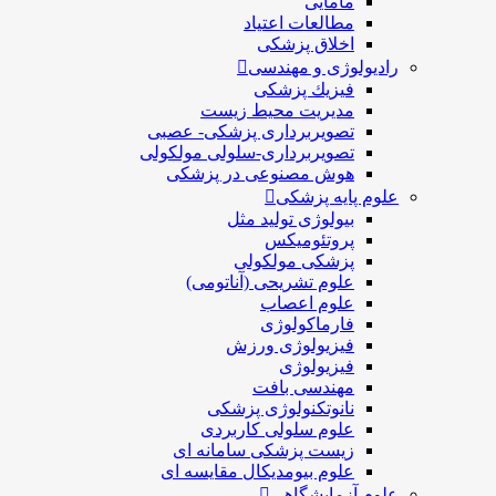
مامایی
مطالعات اعتیاد
اخلاق پزشکی
رادیولوژی و مهندسی
فيزيك پزشکی
مدیریت محیط زیست
تصویربرداری پزشکی- عصبی
تصویربرداری-سلولی مولکولی
هوش مصنوعی در پزشکی
علوم پایه پزشکی
بیولوژی تولید مثل
پروتئومیکس
پزشکی مولکولی
علوم تشریحی (آناتومی)
علوم اعصاب
فارماکولوژی
فیزیولوژی ورزش
فیزیولوژی
مهندسی بافت
نانوتکنولوژی پزشکی
علوم سلولی کاربردی
زیست پزشکی سامانه ای
علوم بیومدیکال مقایسه ای
علوم آزمایشگاهی