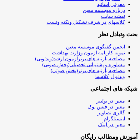
معرفی اساتید
درباره موسسه معین
نقشه سایت
کلاسهای در شرف تشکیل ونکته وتست
بحث وتبادل نظر
انجمن گفتگوی موسسه معین
نمونه کارنامه آزمون وزارت بهداشت
مصاحبه بارتبه های برترآزمون ارشد(ویدئویی)
مشاوره و پشتیبانی تحصیلی(پخش صوتی)
مصاحبه بارتبه های برتر(پخش صوتی)
ویدئو از کلاسها
شبکه های اجتماعی
معین در توئیتر
معین در فیس بوک
گالری تصاویر
اینستاگرام
معین در لینک
آموزش ومطالب رایگان