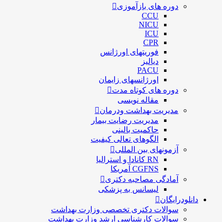
دوره های بازآموزی
CCU
NICU
ICU
CPR
فوریتهای اورژانس
دیالیز
PACU
اورژانسهای زایمان
دوره های کوتاه مدت
مقاله نویسی
مدیریت بهداشت ودرمان
مديريت رضايت بيمار
حاكميت بالينی
الگوهای تعالی کيفيت
آزمونهای بین المللی
RN کانادا و استرالیا
CGFNS آمریکا
آمادگی مصاحبه دکتری
لیسانس به پزشکی
دانلودرایگان
سوالات دکتری تخصصی وزارت بهداشت
سوالات کارشناسی ارشد وزارت بهداشت