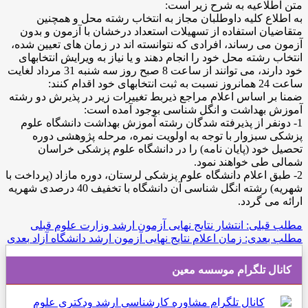
متن اطلاعیه به شرح زیر است:
به اطلاع کلیه داوطلبان مجاز به انتخاب رشته محل و همچنین
متقاضیان استفاده از تسهیلات استعداد درخشان با آزمون و بدون
آزمون می رساند، افرادی که نتوانسته اند در زمان های تعیین شده،
انتخاب رشته محل خود را انجام دهند و یا نیاز به ویرایش انتخابهای
خود دارند، می توانند از ساعت 8 صبح روز سه شنبه 31 مرداد لغایت
ساعت 24 همانروز نسبت به ثبت انتخابهای خود اقدام کنند:
ضمنا بر اساس اعلام مراجع ذیربط تغییرات زیر در پذیرش دو رشته
آموزش بهداشت و انگل شناسی بوجود آمده است:
1- دونفر از پذیرفته شدگان رشته آموزش بهداشت دانشگاه علوم
پزشکی سبزوار با توجه به اولویت نمره، مرحله پژوهشی دوره
تحصیل خود (پایان نامه) را در دانشگاه علوم پزشکی خراسان
شمالی طی خواهند نمود.
2- طبق اعلام دانشگاه علوم پزشکی لرستان، دوره مازاد (پرداخت با
شهریه) رشته انگل شناسی آن دانشگاه با تخفیف 40 درصدی شهریه
ارائه می گردد.
مطلب قبلی: انتشار نتایج نهایی آزمون ارشد وزارت علوم
قبلی
مطلب بعدی: زمان اعلام نتایج نهایی آزمون ارشد دانشگاه آزاد
بعدی
کانال تلگرام موسسه معین