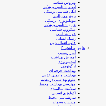
ویروس شناسی
ایمنی شناسی پزشكی
انگل شناسی پزشکی
بیوشیمی بالینی
بیوتکنولوژی پزشکی
قارچ شناسی پزشکی
ميكروب شناسی
خون شناسی
ژنتیک انسانی
علوم انتقال خون
علوم بهداشتی
آمار زیستی
آموزش بهداشت
اپیدمیولوژی
ارگونومی
بهداشت حرفه ای
بهداشت و ایمنی غذایی
علوم بهداشتی در تغذیه
مهندسی بهداشت محيط
سلامت سالمندی
اکولوژی انسانی
سم‌شناسی محیط
مدیریت پسماند