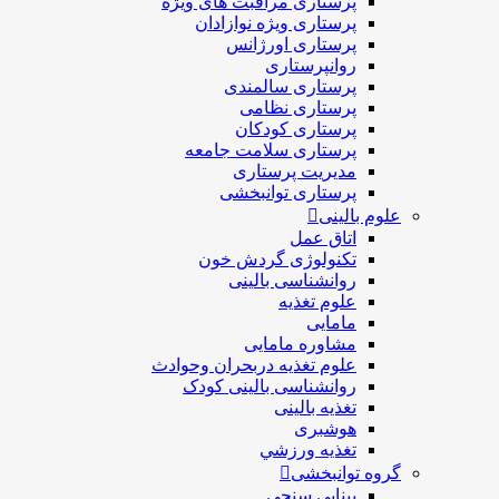
پرستاری مراقبت های ويژه
پرستاری ويژه نوازادان
پرستاری اورژانس
روانپرستاری
پرستاری سالمندی
پرستاری نظامی
پرستاری کودکان
پرستاری سلامت جامعه
مدیریت پرستاری
پرستاری توانبخشی
علوم بالینی
اتاق عمل
تکنولوژی گردش خون
روانشناسی بالینی
علوم تغذیه
مامایی
مشاوره مامایی
علوم تغذیه دربحران وحوادث
روانشناسی بالینی کودک
تغذیه بالینی
هوشبری
تغذيه ورزشي
گروه توانبخشی
بینایی سنجی