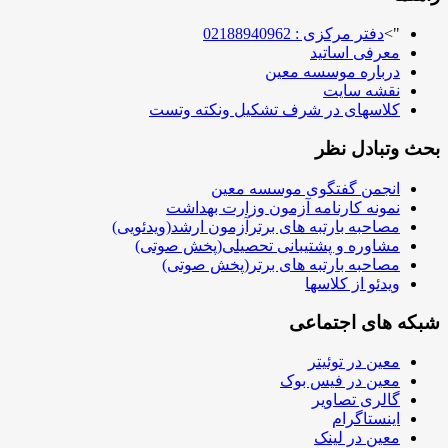
">
دفتر مرکزی : 02188940962
معرفی اساتید
درباره موسسه معین
نقشه سایت
کلاسهای در شرف تشکیل ونکته وتست
بحث وتبادل نظر
انجمن گفتگوی موسسه معین
نمونه کارنامه آزمون وزارت بهداشت
مصاحبه بارتبه های برترآزمون ارشد(ویدئویی)
مشاوره و پشتیبانی تحصیلی(پخش صوتی)
مصاحبه بارتبه های برتر(پخش صوتی)
ویدئو از کلاسها
شبکه های اجتماعی
معین در توئیتر
معین در فیس بوک
گالری تصاویر
اینستاگرام
معین در لینک