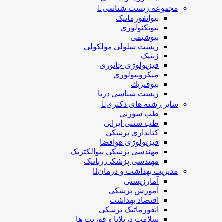
مجموعه زیست شناسی
بیوانفورماتیک
بیوتکنولوژی
بیوشیمی
زیست سلولی مولکولی
ژنتیک
فیزیولوژی جانوری
میکروبیولوژی
بيوفيزيك
زیست شناسی دریا
سایر رشته های دکتری
طب سوزنی
طب سنتی ایرانی
کتابداری پزشکی
فیزیولوژی هوافضا
مهندسی پزشکی بیوالکتریک
مهندسی پزشکی رباتیک
مدیریت بهداشت و درمان
آمارزیستی
آموزش پزشکی
اقتصاد بهداشت
انفورماتیک پزشکی
سلامت دربلايا و فوريت ها