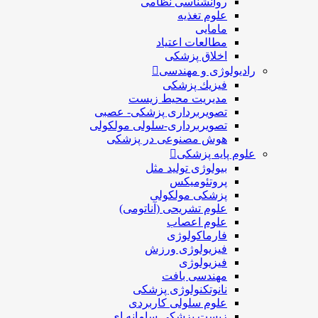
روانشناسی نظامی
علوم تغذیه
مامایی
مطالعات اعتیاد
اخلاق پزشکی
رادیولوژی و مهندسی
فيزيك پزشکی
مدیریت محیط زیست
تصویربرداری پزشکی- عصبی
تصویربرداری-سلولی مولکولی
هوش مصنوعی در پزشکی
علوم پایه پزشکی
بیولوژی تولید مثل
پروتئومیکس
پزشکی مولکولی
علوم تشریحی (آناتومی)
علوم اعصاب
فارماکولوژی
فیزیولوژی ورزش
فیزیولوژی
مهندسی بافت
نانوتکنولوژی پزشکی
علوم سلولی کاربردی
زیست پزشکی سامانه ای