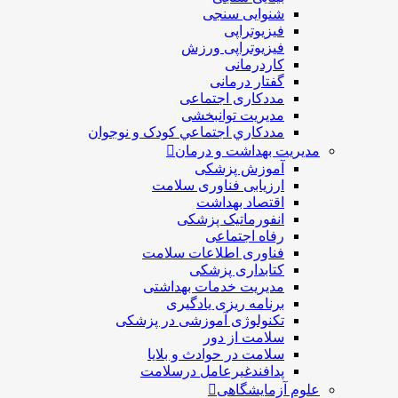
شنوایی سنجی
فیزیوتراپی
فیزیوتراپی ورزش
کاردرمانی
گفتار درمانی
مددکاری اجتماعی
مديريت توانبخشی
مددکاري اجتماعي کودک و نوجوان
مدیریت بهداشت و درمان
آموزش پزشکی
ارزیابی فناوری سلامت
اقتصاد بهداشت
انفورماتیک پزشکی
رفاه اجتماعی
فناوری اطلاعات سلامت
کتابداری پزشکی
مديريت خدمات بهداشتی
برنامه ریزی یادگیری
تکنولوژی آموزشی در پزشکی
سلامت از دور
سلامت در حوادث و بلایا
پدافندغیرعامل درسلامت
علوم آزمایشگاهی