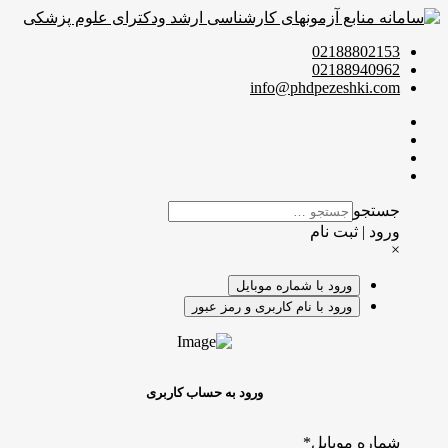
02188802153
02188940962
info@phdpezeshki.com
جستجو
ورود | ثبت نام
×
ورود با شماره موبایل
ورود با نام کاربری و رمز عبور
ورود به حساب کاربری
شماره موبایل
*