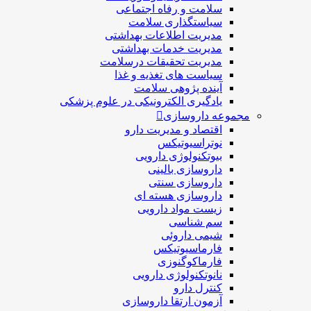
سلامت و رفاه اجتماعی
سیاستگذاری سلامت
مدیریت اطلاعات بهداشتی
مدیریت خدمات بهداشتی
مدیریت تحقیقات درسلامت
سیاست های تغذیه و غذا
آینده پژوهی سلامت
یادگیری الکترونیکی در علوم پزشکی
مجموعه داروسازی
اقتصاد و مديريت دارو
نوتراسیوتیکس
بيوتكنولوژی دارویی
داروسازی بالينی
داروسازی سنتی
داروسازی هسته ای
زیست مواد دارویی
سم شناسی
شيمی داروئی
فارماسيوتيكس
فارماكوگنوزی
نانوتکنولوژی دارویی
كنترل دارو
آزمون ارتقا داروسازی