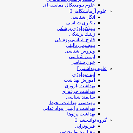
علوم بیومدیکال مقایسه ای
علوم آزمایشگاهی
انگل شناسی
باکتری شناسی
بیوتکنولوژی پزشکی
ژنتيك پزشکی
قارچ شناسی پزشكی
بیوشیمی بالینی
ویروس شناسی
ایمنی شناسی
خون شناسی
علوم بهداشتی
اپیدمیولوژی
آموزش بهداشت
بهداشت باروری
بهداشت حرفه ای
سالمند شناسی
مهندسی بهداشت محيط
بهداشت و ایمنی مواد غذایی
بهداشت پرتوها
گروه توانبخشی
فیزیوتراپی
مشاوره توانبخشی