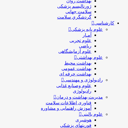
بهداشت روان
ژورنالیسم پزشکی
سلامت جهانی
گردشگري سلامت
کارشناسی
علوم پایه پزشکی
آمـار
علوم تجربی
ریاضی
علوم آزمایشگاهی
علوم بهداشتی
بهداشت محیط
بهداشت عمومی
بهداشت حرفه ای
رادیولوژی و مهندسی
علوم وصنایع غذایی
رادیولوژی
مدیریت بهداشت و درمان
فناوری اطلاعات سلامت
آموزش راهنمایی و مشاوره
علوم بالینی
هوشبری
فوریتهای پزشکی