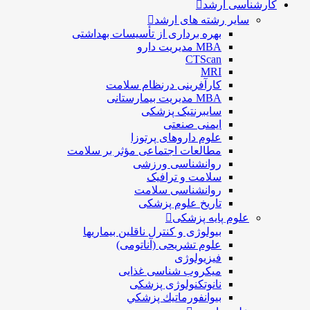
کارشناسی ارشد
سایر رشته های ارشد
بهره برداری از تأسیسات بهداشتی
MBA مدیریت دارو
CTScan
MRI
کارآفرینی درنظام سلامت
MBA مدیریت بیمارستانی
سایبرنتیک پزشکی
ایمنی صنعتی
علوم داروهای پرتوزا
مطالعات اجتماعی مؤثر بر سلامت
روانشناسی ورزشی
سلامت و ترافیک
روانشناسی سلامت
تاریخ علوم پزشکی
علوم پایه پزشکی
بیولوژی و کنترل ناقلین بیماریها
علوم تشریحی (آناتومی)
فیزیولوژی
ميكروب شناسی غذایی
نانوتکنولوژی پزشکی
بيوانفورماتيك پزشكي