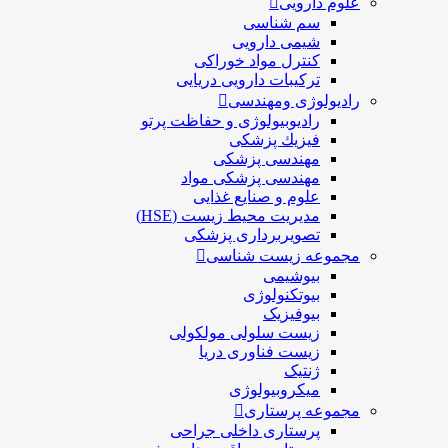
علوم دارویی
سم شناسی
شیمی دارویی
کنترل مواد خوراکی
ترکیبات دارویی دریایی
رادیولوژی ومهندسی
رادیوبیولوژی و حفاظت پرتو
فيزيك پزشکی
مهندسی پزشکی
مهندسی پزشکی مواد
علوم و صنايع غذایی
مدیریت محیط زیست (HSE)
تصویربرداری پزشکی
مجموعه زیست شناسی
بیوشیمی
بیوتکنولوژی
بیوفیزیک
زیست سلولی مولکولی
زیست فناوری دریا
ژنتیک
میکروبیولوژی
مجموعه پرستاری
پرستاری داخلی جراحی