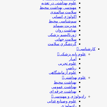
علوم بهداشتی در تغذیه
مهندسی بهداشت محيط
سلامت سالمندی
اکولوژی انسانی
سم‌شناسی محیط
مدیریت پسماند
بهداشت روان
ژورنالیسم پزشکی
سلامت جهانی
گردشگري سلامت
کارشناسی
علوم پایه پزشکی
آمـار
علوم تجربی
ریاضی
علوم آزمایشگاهی
علوم بهداشتی
بهداشت محیط
بهداشت عمومی
بهداشت حرفه ای
رادیولوژی و مهندسی
علوم وصنایع غذایی
رادیولوژی