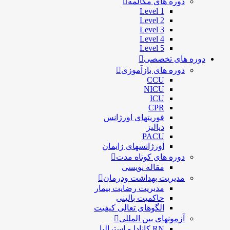
دوره های مکالمه
Level 1
Level 2
Level 3
Level 4
Level 5
دوره های تخصصی
دوره های بازآموزی
CCU
NICU
ICU
CPR
فوریتهای اورژانس
دیالیز
PACU
اورژانسهای زایمان
دوره های کوتاه مدت
مقاله نویسی
مدیریت بهداشت ودرمان
مديريت رضايت بيمار
حاكميت بالينی
الگوهای تعالی کيفيت
آزمونهای بین المللی
RN کانادا و استرالیا