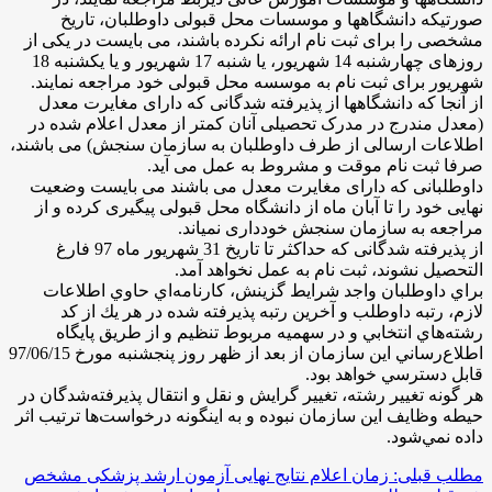
صورتیکه دانشگاهها و موسسات محل قبولی داوطلبان، تاریخ
مشخصی را برای ثبت نام ارائه نکرده باشند، می بایست در یکی از
روزهای چهارشنبه 14 شهریور، یا شنبه 17 شهریور و یا یکشنبه 18
شهریور برای ثبت نام به موسسه محل قبولی خود مراجعه نمایند.
از آنجا که دانشگاهها از پذیرفته شدگانی که دارای مغایرت معدل
(معدل مندرج در مدرک تحصیلی آنان کمتر از معدل اعلام شده در
اطلاعات ارسالی از طرف داوطلبان به سازمان سنجش) می باشند،
صرفا ثبت نام موقت و مشروط به عمل می آید.
داوطلبانی که دارای مغایرت معدل می باشند می بایست وضعیت
نهایی خود را تا آبان ماه از دانشگاه محل قبولی پیگیری کرده و از
مراجعه به سازمان سنجش خودداری نمیاند.
از پذیرفته شدگانی که حداکثر تا تاریخ 31 شهریور ماه 97 فارغ
التحصیل نشوند، ثبت نام به عمل نخواهد آمد.
براي داوطلبان واجد شرايط گزينش، كارنامه‌اي حاوي اطلاعات
لازم، رتبه داوطلب و آخرين رتبه پذيرفته شده در هر يك از كد
رشته‌هاي انتخابي و در سهميه مربوط تنظيم و از طريق پايگاه
اطلاع‌رساني اين سازمان از بعد از ظهر روز پنجشنبه مورخ 97/06/15
قابل دسترسي خواهد بود.
هر گونه تغيير رشته، تغيير گرايش و نقل و انتقال پذيرفته‌شدگان در
حيطه وظايف اين سازمان نبوده و به اينگونه درخواست‌ها ترتيب اثر
داده نمي‌شود.
مطلب قبلی: زمان اعلام نتایج نهایی آزمون ارشد پزشکی مشخص