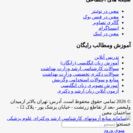
معین در توئیتر
معین در فیس بوک
گالری تصاویر
اینستاگرام
معین در لینک
آموزش ومطالب رایگان
تدریس آنلاین
آموزش زبان انگلیسی (رایگان)
سوالات کارشناسی ارشد وزارت بهداشت
سوالات دکتری تخصصی وزارت بهداشت
منابع و سوالات استخدامی وگزینش
آموزش تصویری زبان انگلیسی
آزمون آنلاین زبان ارشد و دکتری
© 2026 تمامی حقوق محفوظ است. آدرس:‌ تهران بالاتر ازمیدان
ولیعصر -بعد از تقاطع زرتشت - خیابان پزشک پور - پلاک 12 -
ساختمان معین
جستجو
منوی ورود