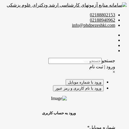
02188802153
02188940962
info@phdpezeshki.com
جستجو
ورود | ثبت نام
×
ورود با شماره موبایل
ورود با نام کاربری و رمز عبور
ورود به حساب کاربری
شماره موبایل
*