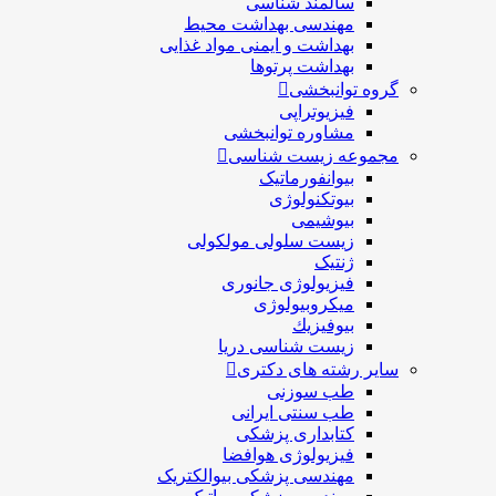
سالمند شناسی
مهندسی بهداشت محيط
بهداشت و ایمنی مواد غذایی
بهداشت پرتوها
گروه توانبخشی
فیزیوتراپی
مشاوره توانبخشی
مجموعه زیست شناسی
بیوانفورماتیک
بیوتکنولوژی
بیوشیمی
زیست سلولی مولکولی
ژنتیک
فیزیولوژی جانوری
میکروبیولوژی
بيوفيزيك
زیست شناسی دریا
سایر رشته های دکتری
طب سوزنی
طب سنتی ایرانی
کتابداری پزشکی
فیزیولوژی هوافضا
مهندسی پزشکی بیوالکتریک