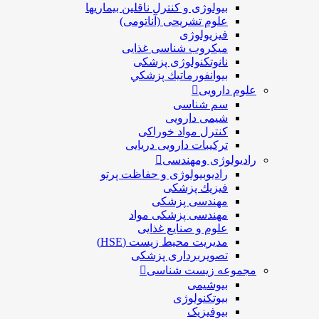
بیولوژی و کنترل ناقلین بیماریها
علوم تشریحی (آناتومی)
فیزیولوژی
ميكروب شناسی غذایی
نانوتکنولوژی پزشکی
بيوانفورماتيك پزشكي
علوم دارویی
سم شناسی
شیمی دارویی
کنترل مواد خوراکی
ترکیبات دارویی دریایی
رادیولوژی ومهندسی
رادیوبیولوژی و حفاظت پرتو
فيزيك پزشکی
مهندسی پزشکی
مهندسی پزشکی مواد
علوم و صنايع غذایی
مدیریت محیط زیست (HSE)
تصویربرداری پزشکی
مجموعه زیست شناسی
بیوشیمی
بیوتکنولوژی
بیوفیزیک