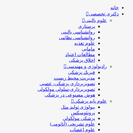
خانه
دکتری تخصصی
علوم بالینی
پرستاری
روانشناسی بالینی
روانشناسی نظامی
علوم تغذیه
مامایی
مطالعات اعتیاد
اخلاق پزشکی
رادیولوژی و مهندسی
فيزيك پزشکی
مدیریت محیط زیست
تصویربرداری پزشکی- عصبی
تصویربرداری-سلولی مولکولی
هوش مصنوعی در پزشکی
علوم پایه پزشکی
بیولوژی تولید مثل
پروتئومیکس
پزشکی مولکولی
علوم تشریحی (آناتومی)
علوم اعصاب