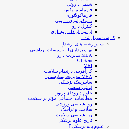
شيمی داروئی
فارماسيوتيكس
فارماكوگنوزی
نانوتکنولوژی دارویی
كنترل دارو
آزمون ارتقا داروسازی
کارشناسی ارشد
سایر رشته های ارشد
بهره برداری از تأسیسات بهداشتی
MBA مدیریت دارو
CTScan
MRI
کارآفرینی درنظام سلامت
MBA مدیریت بیمارستانی
سایبرنتیک پزشکی
ایمنی صنعتی
علوم داروهای پرتوزا
مطالعات اجتماعی مؤثر بر سلامت
روانشناسی ورزشی
سلامت و ترافیک
روانشناسی سلامت
تاریخ علوم پزشکی
علوم پایه پزشکی