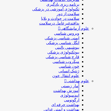
برنامه ریزی یادگیری
تکنولوژی آموزشی در پزشکی
سلامت از دور
سلامت در حوادث و بلایا
پدافندغیرعامل درسلامت
علوم آزمایشگاهی
ویروس شناسی
ایمنی شناسی پزشكی
انگل شناسی پزشکی
بیوشیمی بالینی
بیوتکنولوژی پزشکی
قارچ شناسی پزشکی
ميكروب شناسی
خون شناسی
ژنتیک انسانی
علوم انتقال خون
علوم بهداشتی
آمار زیستی
آموزش بهداشت
اپیدمیولوژی
ارگونومی
بهداشت حرفه ای
بهداشت و ایمنی غذایی