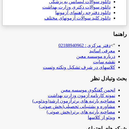
دانلود سوالات لیسانس به پزشکی
دانلود سوالات دکتری وزارت بهداشت
دانلود دفترچه راهنمای آزمونها
دانلود کلید سوالات آزمونهای مختلف
راهنما
">
دفتر مرکزی : 02188940962
معرفی اساتید
درباره موسسه معین
نقشه سایت
کلاسهای در شرف تشکیل ونکته وتست
بحث وتبادل نظر
انجمن گفتگوی موسسه معین
نمونه کارنامه آزمون وزارت بهداشت
مصاحبه بارتبه های برترآزمون ارشد(ویدئویی)
مشاوره و پشتیبانی تحصیلی(پخش صوتی)
مصاحبه بارتبه های برتر(پخش صوتی)
ویدئو از کلاسها
شبکه های اجتماعی