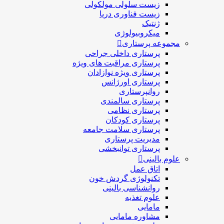
زیست سلولی مولکولی
زیست فناوری دریا
ژنتیک
میکروبیولوژی
مجموعه پرستاری
پرستاری داخلی جراحی
پرستاری مراقبت های ويژه
پرستاری ويژه نوازادان
پرستاری اورژانس
روانپرستاری
پرستاری سالمندی
پرستاری نظامی
پرستاری کودکان
پرستاری سلامت جامعه
مدیریت پرستاری
پرستاری توانبخشی
علوم بالینی
اتاق عمل
تکنولوژی گردش خون
روانشناسی بالینی
علوم تغذیه
مامایی
مشاوره مامایی