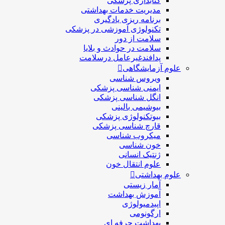
کتابداری پزشکی
مديريت خدمات بهداشتی
برنامه ریزی یادگیری
تکنولوژی آموزشی در پزشکی
سلامت از دور
سلامت در حوادث و بلایا
پدافندغیرعامل درسلامت
علوم آزمایشگاهی
ویروس شناسی
ایمنی شناسی پزشكی
انگل شناسی پزشکی
بیوشیمی بالینی
بیوتکنولوژی پزشکی
قارچ شناسی پزشکی
ميكروب شناسی
خون شناسی
ژنتیک انسانی
علوم انتقال خون
علوم بهداشتی
آمار زیستی
آموزش بهداشت
اپیدمیولوژی
ارگونومی
بهداشت حرفه ای