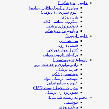
علوم پایه پزشکی
بیولوژی و کنترل ناقلین بیماریها
علوم تشریحی (آناتومی)
فیزیولوژی
ميكروب شناسی غذایی
نانوتکنولوژی پزشکی
بيوانفورماتيك پزشكي
علوم دارویی
سم شناسی
شیمی دارویی
کنترل مواد خوراکی
ترکیبات دارویی دریایی
رادیولوژی ومهندسی
رادیوبیولوژی و حفاظت پرتو
فيزيك پزشکی
مهندسی پزشکی
مهندسی پزشکی مواد
علوم و صنايع غذایی
مدیریت محیط زیست (HSE)
تصویربرداری پزشکی
مجموعه زیست شناسی
بیوشیمی
بیوتکنولوژی