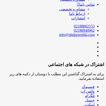
تماس باما
مشاوره تخصصی
ارتباط باما
انتشارات
02188802153
02188940962
info@phdpezeshki.com
اشتراک در شبکه های اجتماعی
برای به اشتراک گذاشتن این مطلب با دوستان از دکمه های زیر
استفاده بفرمایید.
فیسبوک
واتس اپ
تلگرام
جیمیل
لینکدین