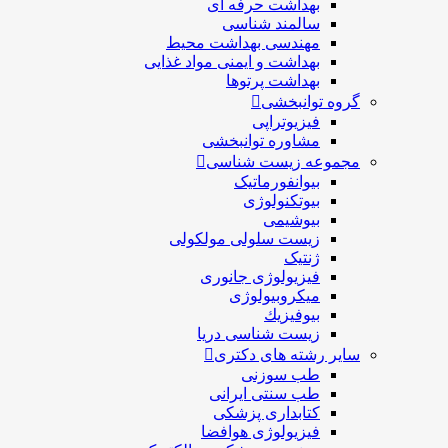
بهداشت حرفه ای
سالمند شناسی
مهندسی بهداشت محيط
بهداشت و ایمنی مواد غذایی
بهداشت پرتوها
گروه توانبخشی
فیزیوتراپی
مشاوره توانبخشی
مجموعه زیست شناسی
بیوانفورماتیک
بیوتکنولوژی
بیوشیمی
زیست سلولی مولکولی
ژنتیک
فیزیولوژی جانوری
میکروبیولوژی
بيوفيزيك
زیست شناسی دریا
سایر رشته های دکتری
طب سوزنی
طب سنتی ایرانی
کتابداری پزشکی
فیزیولوژی هوافضا