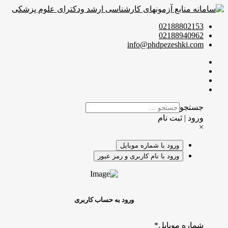
02188802153
02188940962
info@phdpezeshki.com
جستجو
ورود | ثبت نام
×
ورود با شماره موبایل
ورود با نام کاربری و رمز عبور
ورود به حساب کاربری
شماره موبایل
*