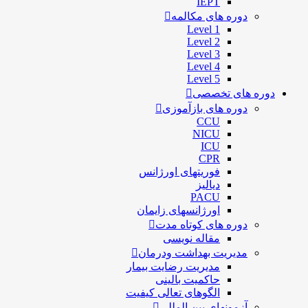
IEPT
دوره های مکالمه
Level 1
Level 2
Level 3
Level 4
Level 5
دوره های تخصصی
دوره های بازآموزی
CCU
NICU
ICU
CPR
فوریتهای اورژانس
دیالیز
PACU
اورژانسهای زایمان
دوره های کوتاه مدت
مقاله نویسی
مدیریت بهداشت ودرمان
مديريت رضايت بيمار
حاكميت بالينی
الگوهای تعالی کيفيت
آزمونهای بین المللی