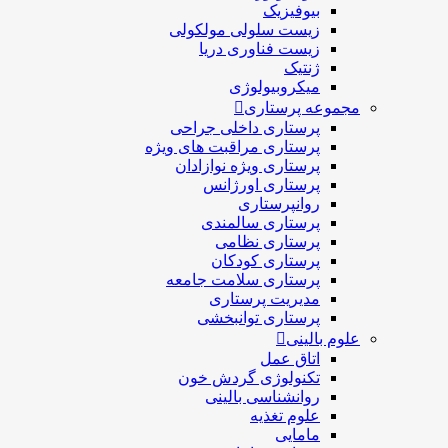
بیوفیزیک
زیست سلولی مولکولی
زیست فناوری دریا
ژنتیک
میکروبیولوژی
مجموعه پرستاری
پرستاری داخلی جراحی
پرستاری مراقبت های ويژه
پرستاری ويژه نوازادان
پرستاری اورژانس
روانپرستاری
پرستاری سالمندی
پرستاری نظامی
پرستاری کودکان
پرستاری سلامت جامعه
مدیریت پرستاری
پرستاری توانبخشی
علوم بالینی
اتاق عمل
تکنولوژی گردش خون
روانشناسی بالینی
علوم تغذیه
مامایی