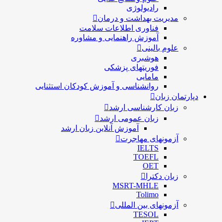
رادیولوژی
مدیریت بهداشت و درمان
فناوری اطلاعات سلامت
آموزش راهنمایی و مشاوره
علوم بالینی
هوشبری
فوریتهای پزشکی
مامایی
روانشناسی و آموزش کودکان استثنایی
دپارتمان زبان
زبان کارشناسی ارشد
زبان عمومی ارشد
آموزش آنلاین زبان ارشد
آزمونهای مهاجرت
IELTS
TOEFL
OET
زبان دکترا
MSRT-MHLE
Tolimo
آزمونهای بین المللی
TESOL