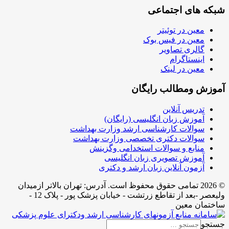
شبکه های اجتماعی
معین در توئیتر
معین در فیس بوک
گالری تصاویر
اینستاگرام
معین در لینک
آموزش ومطالب رایگان
تدریس آنلاین
آموزش زبان انگلیسی (رایگان)
سوالات کارشناسی ارشد وزارت بهداشت
سوالات دکتری تخصصی وزارت بهداشت
منابع و سوالات استخدامی وگزینش
آموزش تصویری زبان انگلیسی
آزمون آنلاین زبان ارشد و دکتری
© 2026 تمامی حقوق محفوظ است. آدرس:‌ تهران بالاتر ازمیدان
ولیعصر -بعد از تقاطع زرتشت - خیابان پزشک پور - پلاک 12 -
ساختمان معین
جستجو