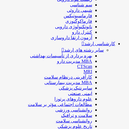
سم شناسی
شيمی داروئی
فارماسيوتيكس
فارماكوگنوزی
نانوتکنولوژی دارویی
كنترل دارو
آزمون ارتقا داروسازی
کارشناسی ارشد
سایر رشته های ارشد
بهره برداری از تأسیسات بهداشتی
MBA مدیریت دارو
CTScan
MRI
کارآفرینی درنظام سلامت
MBA مدیریت بیمارستانی
سایبرنتیک پزشکی
ایمنی صنعتی
علوم داروهای پرتوزا
مطالعات اجتماعی مؤثر بر سلامت
روانشناسی ورزشی
سلامت و ترافیک
روانشناسی سلامت
تاریخ علوم پزشکی