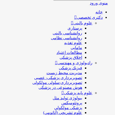
منوی ورود
خانه
دکتری تخصصی
علوم بالینی
پرستاری
روانشناسی بالینی
روانشناسی نظامی
علوم تغذیه
مامایی
مطالعات اعتیاد
اخلاق پزشکی
رادیولوژی و مهندسی
فيزيك پزشکی
مدیریت محیط زیست
تصویربرداری پزشکی- عصبی
تصویربرداری-سلولی مولکولی
هوش مصنوعی در پزشکی
علوم پایه پزشکی
بیولوژی تولید مثل
پروتئومیکس
پزشکی مولکولی
علوم تشریحی (آناتومی)