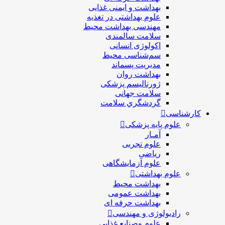
بهداشت و ایمنی غذایی
علوم بهداشتی در تغذیه
مهندسی بهداشت محيط
سلامت سالمندی
اکولوژی انسانی
سم‌شناسی محیط
مدیریت پسماند
بهداشت روان
ژورنالیسم پزشکی
سلامت جهانی
گردشگري سلامت
کارشناسی
علوم پایه پزشکی
آمـار
علوم تجربی
ریاضی
علوم آزمایشگاهی
علوم بهداشتی
بهداشت محیط
بهداشت عمومی
بهداشت حرفه ای
رادیولوژی و مهندسی
علوم وصنایع غذایی