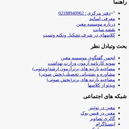
راهنما
">
دفتر مرکزی : 02188940962
معرفی اساتید
درباره موسسه معین
نقشه سایت
کلاسهای در شرف تشکیل ونکته وتست
بحث وتبادل نظر
انجمن گفتگوی موسسه معین
نمونه کارنامه آزمون وزارت بهداشت
مصاحبه بارتبه های برترآزمون ارشد(ویدئویی)
مشاوره و پشتیبانی تحصیلی(پخش صوتی)
مصاحبه بارتبه های برتر(پخش صوتی)
ویدئو از کلاسها
شبکه های اجتماعی
معین در توئیتر
معین در فیس بوک
گالری تصاویر
اینستاگرام