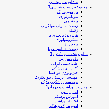
مشاوره توانبخشی
مجموعه زیست شناسی
بیوانفورماتیک
بیوتکنولوژی
بیوشیمی
زیست سلولی مولکولی
ژنتیک
فیزیولوژی جانوری
میکروبیولوژی
بيوفيزيك
زیست شناسی دریا
سایر رشته های دکتری
طب سوزنی
طب سنتی ایرانی
کتابداری پزشکی
فیزیولوژی هوافضا
مهندسی پزشکی بیوالکتریک
مهندسی پزشکی رباتیک
مدیریت بهداشت و درمان
آمارزیستی
آموزش پزشکی
اقتصاد بهداشت
انفورماتیک پزشکی