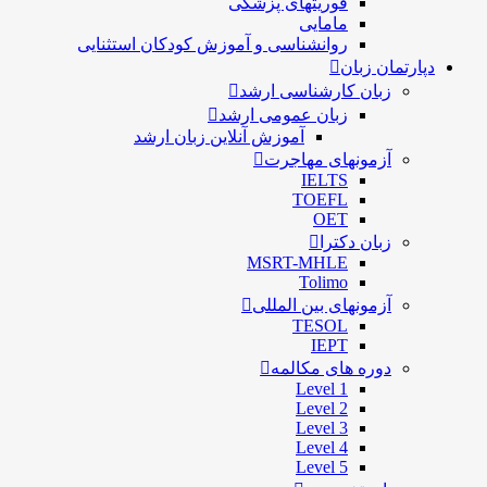
فوریتهای پزشکی
مامایی
روانشناسی و آموزش کودکان استثنایی
دپارتمان زبان
زبان کارشناسی ارشد
زبان عمومی ارشد
آموزش آنلاین زبان ارشد
آزمونهای مهاجرت
IELTS
TOEFL
OET
زبان دکترا
MSRT-MHLE
Tolimo
آزمونهای بین المللی
TESOL
IEPT
دوره های مکالمه
Level 1
Level 2
Level 3
Level 4
Level 5