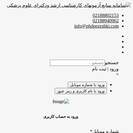
02188802153
02188940962
info@phdpezeshki.com
جستجو
ورود | ثبت نام
×
ورود با شماره موبایل
ورود با نام کاربری و رمز عبور
ورود به حساب کاربری
شماره موبایل
*