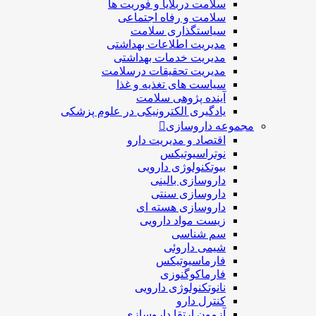
سلامت دربلايا و فوريت ها
سلامت و رفاه اجتماعی
سیاستگذاری سلامت
مدیریت اطلاعات بهداشتی
مدیریت خدمات بهداشتی
مدیریت تحقیقات درسلامت
سیاست های تغذیه و غذا
آینده پژوهی سلامت
یادگیری الکترونیکی در علوم پزشکی
مجموعه داروسازی
اقتصاد و مديريت دارو
نوتراسیوتیکس
بيوتكنولوژی دارویی
داروسازی بالينی
داروسازی سنتی
داروسازی هسته ای
زیست مواد دارویی
سم شناسی
شيمی داروئی
فارماسيوتيكس
فارماكوگنوزی
نانوتکنولوژی دارویی
كنترل دارو
آزمون ارتقا داروسازی