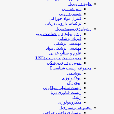
علوم دارویی
سم شناسی
شیمی دارویی
کنترل مواد خوراکی
ترکیبات دارویی دریایی
رادیولوژی ومهندسی
رادیوبیولوژی و حفاظت پرتو
فيزيك پزشکی
مهندسی پزشکی
مهندسی پزشکی مواد
علوم و صنايع غذایی
مدیریت محیط زیست (HSE)
تصویربرداری پزشکی
مجموعه زیست شناسی
بیوشیمی
بیوتکنولوژی
بیوفیزیک
زیست سلولی مولکولی
زیست فناوری دریا
ژنتیک
میکروبیولوژی
مجموعه پرستاری
پرستاری داخلی جراحی