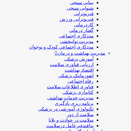
بینایی سنجی
شنوایی سنجی
فیزیوتراپی
فیزیوتراپی ورزش
کاردرمانی
گفتار درمانی
مددکاری اجتماعی
مديريت توانبخشی
مددکاري اجتماعي کودک و نوجوان
مدیریت بهداشت و درمان
آموزش پزشکی
ارزیابی فناوری سلامت
اقتصاد بهداشت
انفورماتیک پزشکی
رفاه اجتماعی
فناوری اطلاعات سلامت
کتابداری پزشکی
مديريت خدمات بهداشتی
برنامه ریزی یادگیری
تکنولوژی آموزشی در پزشکی
سلامت از دور
سلامت در حوادث و بلایا
پدافندغیرعامل درسلامت