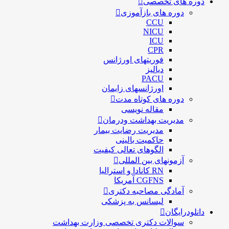
دوره های تخصصی
دوره های بازآموزی
CCU
NICU
ICU
CPR
فوریتهای اورژانس
دیالیز
PACU
اورژانسهای زایمان
دوره های کوتاه مدت
مقاله نویسی
مدیریت بهداشت ودرمان
مديريت رضايت بيمار
حاكميت بالينی
الگوهای تعالی کيفيت
آزمونهای بین المللی
RN کانادا و استرالیا
CGFNS آمریکا
آمادگی مصاحبه دکتری
لیسانس به پزشکی
دانلودرایگان
سوالات دکتری تخصصی وزارت بهداشت