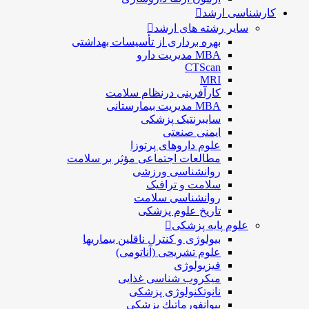
کارشناسی ارشد
سایر رشته های ارشد
بهره برداری از تأسیسات بهداشتی
MBA مدیریت دارو
CTScan
MRI
کارآفرینی درنظام سلامت
MBA مدیریت بیمارستانی
سایبرنتیک پزشکی
ایمنی صنعتی
علوم داروهای پرتوزا
مطالعات اجتماعی مؤثر بر سلامت
روانشناسی ورزشی
سلامت و ترافیک
روانشناسی سلامت
تاریخ علوم پزشکی
علوم پایه پزشکی
بیولوژی و کنترل ناقلین بیماریها
علوم تشریحی (آناتومی)
فیزیولوژی
ميكروب شناسی غذایی
نانوتکنولوژی پزشکی
بيوانفورماتيك پزشكي