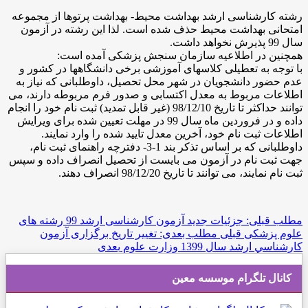
رشته کارشناسی ارشد بهداشت محیط- بهداشت پرتوها از مجموعه
امتحانی بهداشت محیط حذف شده است. لذا این رشته در آزمون
سال 99 پذیرش نخواهد داشت.
همچنین در اطلاعیه سازمان سنجش پزشکی آمده است:
با توجه به تعطیلی کلاسهای آموزشی برخی دانشگاهها در کشور و
عدم حضور دانشجویان در شهر محل تحصیل، داوطلبانی که نیاز به
اطلاعات مربوط به معدل اکتسابی و صدور فرم مربوطه دارند، می
توانند حداکثر تا تاریخ 98/12/10 (غیر قابل تمدید) ثبت نام خود را انجام
داده و در فروردین ماه سال 99 در مهلت تعیین شده برای ویرایش
اطلاعات ثبت نام خود، آخرین معدل تایید شده را وارد نمایند.
داوطلبانی که بر اساس تذکر بند 1-3- دفترچه راهنمای ثبت نام،
جهت ثبت نام در آزمون می بایست از تحصیل انصراف داده و سپس
ثبت نام نمایند، می توانند تا تاریخ 98/12/20 انصراف دهند.
مطلب قبلی: جزئیات جدید آزمون کارشناسی ارشد 99 رشته های
علوم پزشکی
قبلی
مطلب بعدی: تغییر تاریخ برگزاری آزمون
كارشناسي ارشد سال 1399 وزارت علوم
بعدی
کانال تلگرام موسسه معین