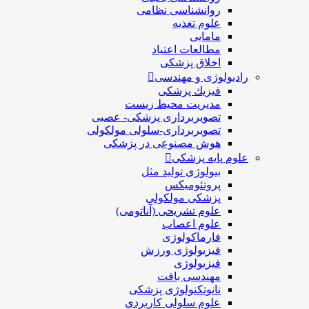
روانشناسی نظامی
علوم تغذیه
مامایی
مطالعات اعتیاد
اخلاق پزشکی
رادیولوژی و مهندسی
فيزيك پزشکی
مدیریت محیط زیست
تصویربرداری پزشکی- عصبی
تصویربرداری-سلولی مولکولی
هوش مصنوعی در پزشکی
علوم پایه پزشکی
بیولوژی تولید مثل
پروتئومیکس
پزشکی مولکولی
علوم تشریحی (آناتومی)
علوم اعصاب
فارماکولوژی
فیزیولوژی ورزش
فیزیولوژی
مهندسی بافت
نانوتکنولوژی پزشکی
علوم سلولی کاربردی