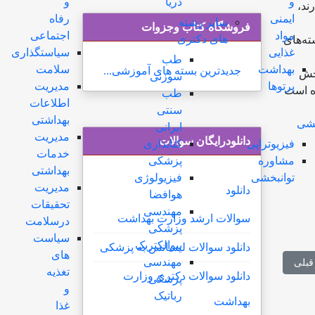
و
دریا
و
ند،
ایمنی
رفاه
سایر رشته
فروشگاه کتاب وجزوات
مواد
اجتماعی
های دکتری
ته‌های
غذایی
سیاستگذاری
طب
بهداشت
سلامت
جدیدترین بسته های آموزشی...
رکز سنجش
سوزنی
پرتوها
مدیریت
ه است
طب
اطلاعات
سنتی
بهداشتی
خشی
ایرانی
مدیریت
دانلودرایگان سوالات
فیزیوتراپی
کتابداری
خدمات
مشاوره
پزشکی
بهداشتی
توانبخشی
فیزیولوژی
مدیریت
دانلود
هوافضا
تحقیقات
مهندسی
سوالات ارشد وزارت بهداشت
درسلامت
پزشکی
سیاست
بیوالکتریک
دانلود سوالات لیسانس به پزشکی
های
مهندسی
لب قبلی: زمان اعلام ظرفیت پذیرش رشته های داروسازی و آموزش هوشبری
قبلی
تغذیه
دانلود سوالات دکتری وزارت
پزشکی
و
رباتیک
بهداشت
غذا