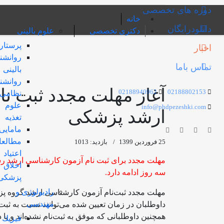
دوره های تخصصی
خانه
دانلودرایگان
دکتری تخصصی
علوم بالینی
پرستار
اخبار
روانشن
تماس باما
بالینی
روانشن
آغاز مهلت مجدد ثبت نا
02188940962
02188802153
نظامی
علوم
info@phdpezeshki.com
ارشد پزشکی
تغذیه
مامایی
مطالعا
25 فروردين 1399
بازدید: 1013
اعتیاد
اخلاق
سه روز ادامه دارد.
پزشکی
رادیولوژی و
مهندسی
داوطلبان در زمان تعیین شده می‌توانند نسبت به ثبت‌ن
همچنین داوطلبانی که موفق به ثبت‌نام نشده‌اند و یا 
فيزيك