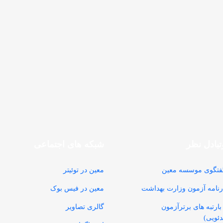
بادل نظر
شبکه های اجتماعی
فتگوی موسسه معین
معین در توئیتر
رنامه آزمون وزارت بهداشت
معین در فیس بوک
ارتبه های برترآزمون
گالری تصاویر
ئویی)