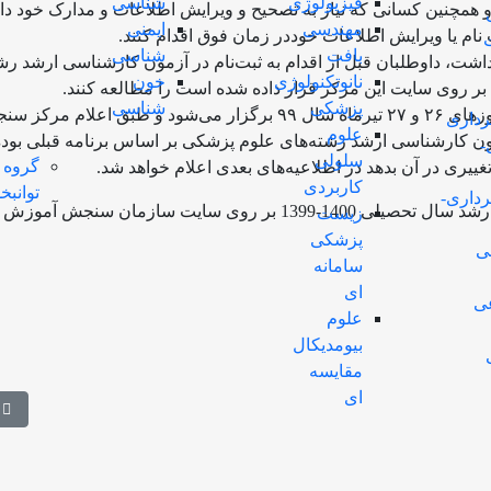
فیزیولوژی
شناسی
ند و همچنین کسانی که نیاز به تصحیح و ویرایش اطلاعات و مدارک خود دار
مهندسی
ایمنی
 نام یا ویرایش اطلاعات خوددر زمان فوق اقدام کنند.
بافت
شناسی
ت، داوطلبان قبل از اقدام به ثبت‌نام در آزمون کارشناسی ارشد رش
نانوتکنولوژی
خون
بر روی سایت این مرکز قرار داده شده است را مطالعه کنند.
پزشکی
شناسی
آزمون کارشناسی ارشد گروه پزشکی سال ۹۹ در روزهای ۲۶ و ۲۷ تیرماه سال ۹۹ برگزار می‌شود و طبق اعلام م
رداری
علوم
ن کارشناسی ارشد رشته‌های علوم پزشکی بر اساس برنامه قبلی بود
-
سلولی
گروه
ری در آن بدهد در اطلاعیه‌های بعدی اعلام خواهد شد.
کاربردی
توانب
رداری-
همچنین دفترچه ظرفیت پذیرش آزمون کارشناسی ارشد سال تحصیلی 1400-1399 بر روی سایت سازمان سنجش آموزش
زیست
پزشکی
ی
سامانه
ای
ی
علوم
بیومدیکال
مقایسه
ای
 آزمون ارشد وزارت بهداشت
مط