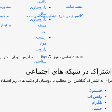
بالينی
نقشه سایت
مشاوره 
داروسازی
سنتی
کلاسهای در شرف تشکیل ونکته وتست
مصاحبه 
داروسازی
هسته
ویدئو از 
ای
زیست
مواد
دارویی
سم
© 2026 تمامی حقوق محفوظ است. آدرس:‌ تهران بالاتر ازمیدان ولیعصر -بعد از تقاطع زرتشت - خیابان پزشک پور - پلاک 12 - ساختمان معین
شناسی
شيمی
اشتراک در شبکه های اجتماعی
داروئی
فارماسيوتيكس
برای به اشتراک گذاشتن این مطلب با دوستان از دکمه های زیر استفاده 
فارماكوگنوزی
فیسبوک
نانوتکنولوژی
واتس اپ
دارویی
تلگرام
كنترل
جیمیل
دارو