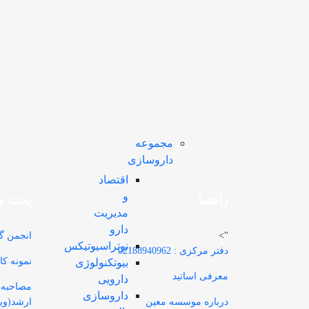
مجموعه
داروسازی
اقتصاد
و
راهنما
بحث وت
مديريت
دارو
">
انجمن گ
نوتراسیوتیکس
دفتر مرکزی : 02188940962
نمونه کا
بيوتكنولوژی
معرفی اساتید
دارویی
مصاحبه ب
داروسازی
درباره موسسه معین
ارشد(وید