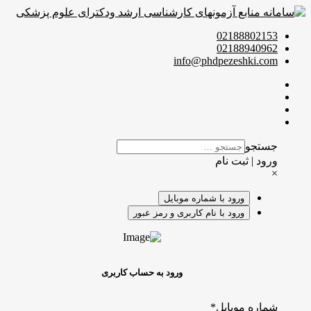
02188802153
02188940962
info@phdpezeshki.com
جستجو
ورود | ثبت نام
×
ورود با شماره موبایل
ورود با نام کاربری و رمز عبور
ورود به حساب کاربری
شماره موبایل
*