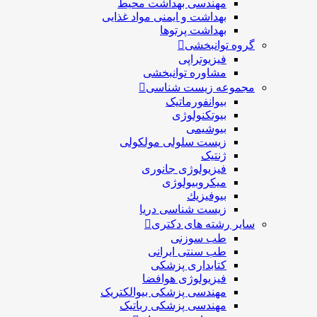
مهندسی بهداشت محيط
بهداشت و ایمنی مواد غذایی
بهداشت پرتوها
گروه توانبخشی
فیزیوتراپی
مشاوره توانبخشی
مجموعه زیست شناسی
بیوانفورماتیک
بیوتکنولوژی
بیوشیمی
زیست سلولی مولکولی
ژنتیک
فیزیولوژی جانوری
میکروبیولوژی
بيوفيزيك
زیست شناسی دریا
سایر رشته های دکتری
طب سوزنی
طب سنتی ایرانی
کتابداری پزشکی
فیزیولوژی هوافضا
مهندسی پزشکی بیوالکتریک
مهندسی پزشکی رباتیک