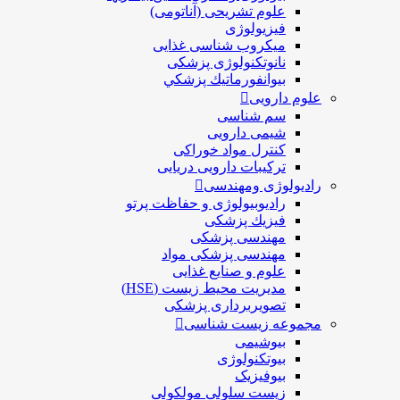
علوم تشریحی (آناتومی)
فیزیولوژی
ميكروب شناسی غذایی
نانوتکنولوژی پزشکی
بيوانفورماتيك پزشكي
علوم دارویی
سم شناسی
شیمی دارویی
کنترل مواد خوراکی
ترکیبات دارویی دریایی
رادیولوژی ومهندسی
رادیوبیولوژی و حفاظت پرتو
فيزيك پزشکی
مهندسی پزشکی
مهندسی پزشکی مواد
علوم و صنايع غذایی
مدیریت محیط زیست (HSE)
تصویربرداری پزشکی
مجموعه زیست شناسی
بیوشیمی
بیوتکنولوژی
بیوفیزیک
زیست سلولی مولکولی