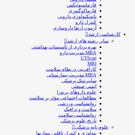
فارماسيوتيكس
فارماكوگنوزی
نانوتکنولوژی دارویی
كنترل دارو
آزمون ارتقا داروسازی
کارشناسی ارشد
سایر رشته های ارشد
بهره برداری از تأسیسات بهداشتی
MBA مدیریت دارو
CTScan
MRI
کارآفرینی درنظام سلامت
MBA مدیریت بیمارستانی
سایبرنتیک پزشکی
ایمنی صنعتی
علوم داروهای پرتوزا
مطالعات اجتماعی مؤثر بر سلامت
روانشناسی ورزشی
سلامت و ترافیک
روانشناسی سلامت
تاریخ علوم پزشکی
علوم پایه پزشکی
بیولوژی و کنترل ناقلین بیماریها