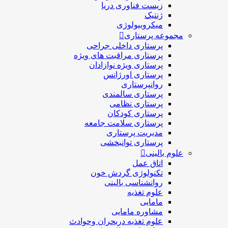
زیست فناوری دریا
ژنتیک
میکروبیولوژی
مجموعه پرستاری
پرستاری داخلی جراحی
پرستاری مراقبت های ويژه
پرستاری ويژه نوازادان
پرستاری اورژانس
روانپرستاری
پرستاری سالمندی
پرستاری نظامی
پرستاری کودکان
پرستاری سلامت جامعه
مدیریت پرستاری
پرستاری توانبخشی
علوم بالینی
اتاق عمل
تکنولوژی گردش خون
روانشناسی بالینی
علوم تغذیه
مامایی
مشاوره مامایی
علوم تغذیه دربحران وحوادث