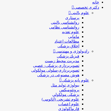
خانه
دکتری تخصصی
علوم بالینی
پرستاری
روانشناسی بالینی
روانشناسی نظامی
علوم تغذیه
مامایی
مطالعات اعتیاد
اخلاق پزشکی
رادیولوژی و مهندسی
فيزيك پزشکی
مدیریت محیط زیست
تصویربرداری پزشکی- عصبی
تصویربرداری-سلولی مولکولی
هوش مصنوعی در پزشکی
علوم پایه پزشکی
بیولوژی تولید مثل
پروتئومیکس
پزشکی مولکولی
علوم تشریحی (آناتومی)
علوم اعصاب
فارماکولوژی