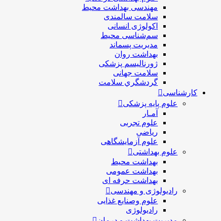
مهندسی بهداشت محيط
سلامت سالمندی
اکولوژی انسانی
سم‌شناسی محیط
مدیریت پسماند
بهداشت روان
ژورنالیسم پزشکی
سلامت جهانی
گردشگري سلامت
کارشناسی
علوم پایه پزشکی
آمـار
علوم تجربی
ریاضی
علوم آزمایشگاهی
علوم بهداشتی
بهداشت محیط
بهداشت عمومی
بهداشت حرفه ای
رادیولوژی و مهندسی
علوم وصنایع غذایی
رادیولوژی
مدیریت بهداشت و درمان