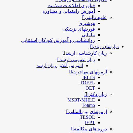
فناوری اطلاعات سلامت
آموزش راهنمایی و مشاوره
علوم بالینی
هوشبری
فوریتهای پزشکی
مامایی
روانشناسی و آموزش کودکان استثنایی
دپارتمان زبان
زبان کارشناسی ارشد
زبان عمومی ارشد
آموزش آنلاین زبان ارشد
آزمونهای مهاجرت
IELTS
TOEFL
OET
زبان دکترا
MSRT-MHLE
Tolimo
آزمونهای بین المللی
TESOL
IEPT
دوره های مکالمه