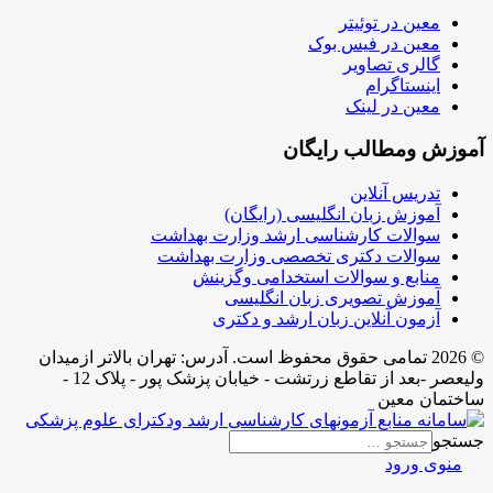
معین در توئیتر
معین در فیس بوک
گالری تصاویر
اینستاگرام
معین در لینک
آموزش ومطالب رایگان
تدریس آنلاین
آموزش زبان انگلیسی (رایگان)
سوالات کارشناسی ارشد وزارت بهداشت
سوالات دکتری تخصصی وزارت بهداشت
منابع و سوالات استخدامی وگزینش
آموزش تصویری زبان انگلیسی
آزمون آنلاین زبان ارشد و دکتری
© 2026 تمامی حقوق محفوظ است. آدرس:‌ تهران بالاتر ازمیدان
ولیعصر -بعد از تقاطع زرتشت - خیابان پزشک پور - پلاک 12 -
ساختمان معین
جستجو
منوی ورود