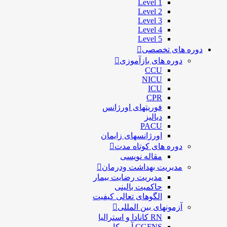
Level 1
Level 2
Level 3
Level 4
Level 5
دوره های تخصصی
دوره های بازآموزی
CCU
NICU
ICU
CPR
فوریتهای اورژانس
دیالیز
PACU
اورژانسهای زایمان
دوره های کوتاه مدت
مقاله نویسی
مدیریت بهداشت ودرمان
مديريت رضايت بيمار
حاكميت بالينی
الگوهای تعالی کيفيت
آزمونهای بین المللی
RN کانادا و استرالیا
CGFNS آمریکا