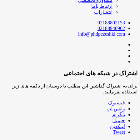
مشاوره تخصصی
ارتباط باما
انتشارات
02188802153
02188940962
info@phdpezeshki.com
اشتراک در شبکه های اجتماعی
برای به اشتراک گذاشتن این مطلب با دوستان از دکمه های زیر
استفاده بفرمایید.
فیسبوک
واتس اپ
تلگرام
جیمیل
لینکدین
Tweet