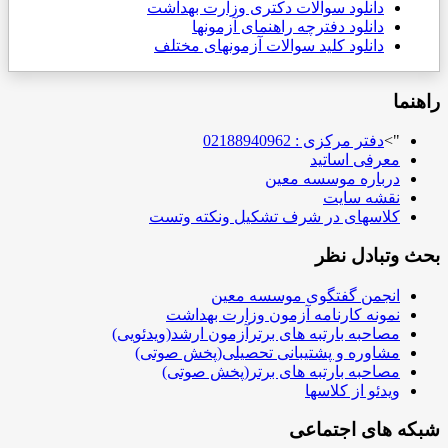
دانلود سوالات دکتری وزارت بهداشت
دانلود دفترچه راهنمای آزمونها
دانلود کلید سوالات آزمونهای مختلف
راهنما
">
دفتر مرکزی : 02188940962
معرفی اساتید
درباره موسسه معین
نقشه سایت
کلاسهای در شرف تشکیل ونکته وتست
بحث وتبادل نظر
انجمن گفتگوی موسسه معین
نمونه کارنامه آزمون وزارت بهداشت
مصاحبه بارتبه های برترآزمون ارشد(ویدئویی)
مشاوره و پشتیبانی تحصیلی(پخش صوتی)
مصاحبه بارتبه های برتر(پخش صوتی)
ویدئو از کلاسها
شبکه های اجتماعی