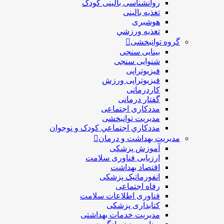
روانشناسی بالینی کودک
تغذیه بالینی
هوشبری
تغذيه ورزشي
گروه توانبخشی
بینایی سنجی
شنوایی سنجی
فیزیوتراپی
فیزیوتراپی ورزش
کاردرمانی
گفتار درمانی
مددکاری اجتماعی
مديريت توانبخشی
مددکاري اجتماعي کودک و نوجوان
مدیریت بهداشت و درمان
آموزش پزشکی
ارزیابی فناوری سلامت
اقتصاد بهداشت
انفورماتیک پزشکی
رفاه اجتماعی
فناوری اطلاعات سلامت
کتابداری پزشکی
مديريت خدمات بهداشتی