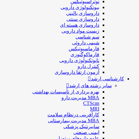
نوتراسیوتیکس
بيوتكنولوژی دارویی
داروسازی بالينی
داروسازی سنتی
داروسازی هسته ای
زیست مواد دارویی
سم شناسی
شيمی داروئی
فارماسيوتيكس
فارماكوگنوزی
نانوتکنولوژی دارویی
كنترل دارو
آزمون ارتقا داروسازی
کارشناسی ارشد
سایر رشته های ارشد
بهره برداری از تأسیسات بهداشتی
MBA مدیریت دارو
CTScan
MRI
کارآفرینی درنظام سلامت
MBA مدیریت بیمارستانی
سایبرنتیک پزشکی
ایمنی صنعتی
علوم داروهای پرتوزا