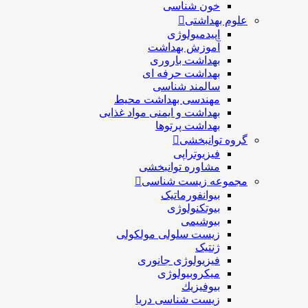
خون شناسی
علوم بهداشتی
اپیدمیولوژی
آموزش بهداشت
بهداشت باروری
بهداشت حرفه ای
سالمند شناسی
مهندسی بهداشت محيط
بهداشت و ایمنی مواد غذایی
بهداشت پرتوها
گروه توانبخشی
فیزیوتراپی
مشاوره توانبخشی
مجموعه زیست شناسی
بیوانفورماتیک
بیوتکنولوژی
بیوشیمی
زیست سلولی مولکولی
ژنتیک
فیزیولوژی جانوری
میکروبیولوژی
بيوفيزيك
زیست شناسی دریا