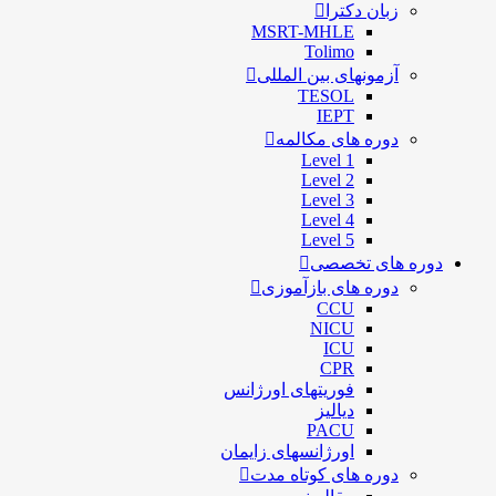
زبان دکترا
MSRT-MHLE
Tolimo
آزمونهای بین المللی
TESOL
IEPT
دوره های مکالمه
Level 1
Level 2
Level 3
Level 4
Level 5
دوره های تخصصی
دوره های بازآموزی
CCU
NICU
ICU
CPR
فوریتهای اورژانس
دیالیز
PACU
اورژانسهای زایمان
دوره های کوتاه مدت