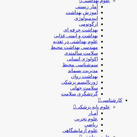
علوم بهداشتی
آمار زیستی
آموزش بهداشت
اپیدمیولوژی
ارگونومی
بهداشت حرفه ای
بهداشت و ایمنی غذایی
علوم بهداشتی در تغذیه
مهندسی بهداشت محيط
سلامت سالمندی
اکولوژی انسانی
سم‌شناسی محیط
مدیریت پسماند
بهداشت روان
ژورنالیسم پزشکی
سلامت جهانی
گردشگري سلامت
کارشناسی
علوم پایه پزشکی
آمـار
علوم تجربی
ریاضی
علوم آزمایشگاهی
علوم بهداشتی