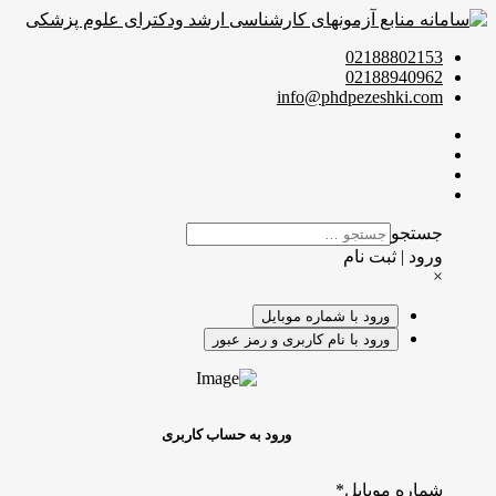
02188802153
02188940962
info@phdpezeshki.com
جستجو
ورود | ثبت نام
×
ورود با شماره موبایل
ورود با نام کاربری و رمز عبور
ورود به حساب کاربری
شماره موبایل
*