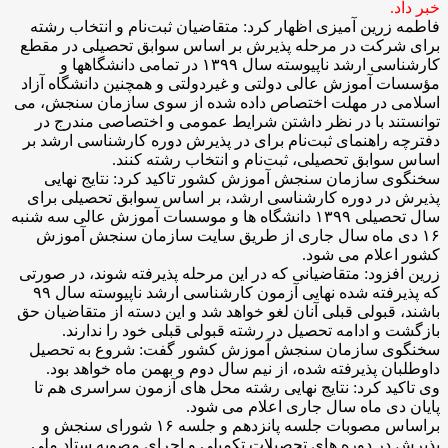
خبر داد.
فاطمه زرین آمیزی اظهار کرد: متقاضیان ثبت‌نام و انتخاب رشته
برای شرکت در مرحله پذیرش بر اساس سوابق تحصیلی در مقطع
کارشناسی ارشد ناپیوسته سال ۱۳۹۹ در تمامی دانشگاهها و
مؤسسات آموزش عالی دولتی و غیردولتی و همچنین دانشگاه آزاد
اسلامی در مهلت اختصاص داده شده از سوی سازمان سنجش، می
توانستند با در نظر داشتن شرایط عمومی و اختصاصی مندرج در
دفترچه راهنمای ثبت‌نام برای در پذیرش دوره کارشناسی ارشد بر
اساس سوابق تحصیلی، ثبت‌نام و انتخاب رشته کنند.
سخنگوی سازمان سنجش آموزش کشور تاکید کرد: نتایج نهایی
پذیرش در دوره کارشناسی ارشد، بر اساس سوابق تحصیلی برای
سال تحصیلی ۱۳۹۹ دانشگاه ها و موسسات آموزش عالی سه شنبه
۱۶ دی ماه سال جاری از طریق سایت سازمان سنجش آموزش
کشور اعلام می شود.
زرین افزود: متقاضیانی که در این مرحله پذیرفته شوند، در صورتی
که پذیرفته شده نهایی آزمون کارشناسی ارشد ناپیوسته سال ۹۹
باشند، قبولی قبلی آنان لغو خواهد شد و این دسته از متقاضیان حق
بازگشت و ادامه تحصیل در رشته قبولی قبلی خود را ندارند.
سخنگوی سازمان سنجش آموزش کشور گفت: شروع به تحصیل
داوطلبان پذیرفته شده، از نیم سال دوم و بهمن ماه خواهد بود.
وی تاکید کرد: نتایج نهایی رشته محل های آزمون سراسری هم تا
پایان دی ماه سال جاری اعلام می شود.
براساس مصوبات جلسه پانزدهم و جلسه ۱۶ شورای سنجش و
پذیرش در دوره های تحصیلات تکمیلی و اجرای مصوبه ستاد ملی