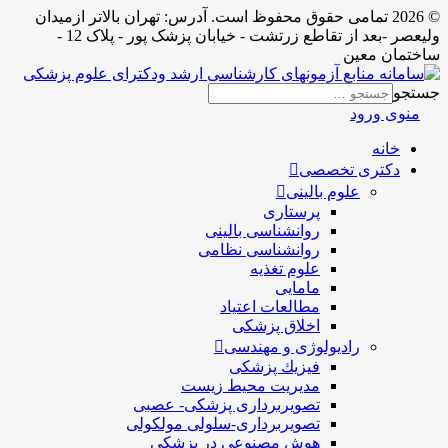
© 2026 تمامی حقوق محفوظ است. آدرس:‌ تهران بالاتر ازمیدان
ولیعصر -بعد از تقاطع زرتشت - خیابان پزشک پور - پلاک 12 -
ساختمان معین
جستجو
منوی ورود
خانه
دکتری تخصصی
علوم بالینی
پرستاری
روانشناسی بالینی
روانشناسی نظامی
علوم تغذیه
مامایی
مطالعات اعتیاد
اخلاق پزشکی
رادیولوژی و مهندسی
فيزيك پزشکی
مدیریت محیط زیست
تصویربرداری پزشکی- عصبی
تصویربرداری-سلولی مولکولی
هوش مصنوعی در پزشکی