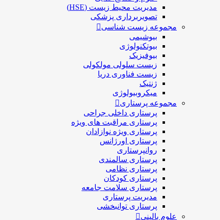
مدیریت محیط زیست (HSE)
تصویربرداری پزشکی
مجموعه زیست شناسی
بیوشیمی
بیوتکنولوژی
بیوفیزیک
زیست سلولی مولکولی
زیست فناوری دریا
ژنتیک
میکروبیولوژی
مجموعه پرستاری
پرستاری داخلی جراحی
پرستاری مراقبت های ويژه
پرستاری ويژه نوازادان
پرستاری اورژانس
روانپرستاری
پرستاری سالمندی
پرستاری نظامی
پرستاری کودکان
پرستاری سلامت جامعه
مدیریت پرستاری
پرستاری توانبخشی
علوم بالینی