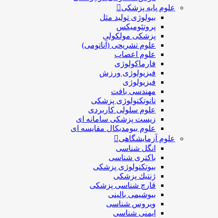
علوم پایه پزشکی
بیولوژی تولید مثل
پروتئومیکس
پزشکی مولکولی
علوم تشریحی (آناتومی)
علوم اعصاب
فارماکولوژی
فیزیولوژی ورزش
فیزیولوژی
مهندسی بافت
نانوتکنولوژی پزشکی
علوم سلولی کاربردی
زیست پزشکی سامانه ای
علوم بیومدیکال مقایسه ای
علوم آزمایشگاهی
انگل شناسی
باکتری شناسی
بیوتکنولوژی پزشکی
ژنتيك پزشکی
قارچ شناسی پزشكی
بیوشیمی بالینی
ویروس شناسی
ایمنی شناسی