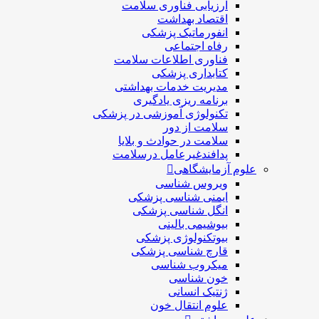
ارزیابی فناوری سلامت
اقتصاد بهداشت
انفورماتیک پزشکی
رفاه اجتماعی
فناوری اطلاعات سلامت
کتابداری پزشکی
مديريت خدمات بهداشتی
برنامه ریزی یادگیری
تکنولوژی آموزشی در پزشکی
سلامت از دور
سلامت در حوادث و بلایا
پدافندغیرعامل درسلامت
علوم آزمایشگاهی
ویروس شناسی
ایمنی شناسی پزشكی
انگل شناسی پزشکی
بیوشیمی بالینی
بیوتکنولوژی پزشکی
قارچ شناسی پزشکی
ميكروب شناسی
خون شناسی
ژنتیک انسانی
علوم انتقال خون