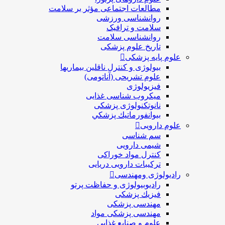
مطالعات اجتماعی مؤثر بر سلامت
روانشناسی ورزشی
سلامت و ترافیک
روانشناسی سلامت
تاریخ علوم پزشکی
علوم پایه پزشکی
بیولوژی و کنترل ناقلین بیماریها
علوم تشریحی (آناتومی)
فیزیولوژی
ميكروب شناسی غذایی
نانوتکنولوژی پزشکی
بيوانفورماتيك پزشكي
علوم دارویی
سم شناسی
شیمی دارویی
کنترل مواد خوراکی
ترکیبات دارویی دریایی
رادیولوژی ومهندسی
رادیوبیولوژی و حفاظت پرتو
فيزيك پزشکی
مهندسی پزشکی
مهندسی پزشکی مواد
علوم و صنايع غذایی