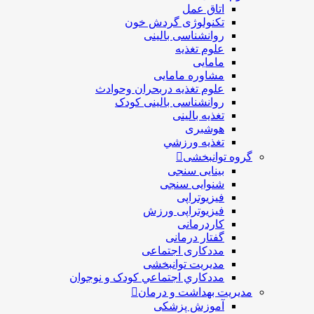
اتاق عمل
تکنولوژی گردش خون
روانشناسی بالینی
علوم تغذیه
مامایی
مشاوره مامایی
علوم تغذیه دربحران وحوادث
روانشناسی بالینی کودک
تغذیه بالینی
هوشبری
تغذيه ورزشي
گروه توانبخشی
بینایی سنجی
شنوایی سنجی
فیزیوتراپی
فیزیوتراپی ورزش
کاردرمانی
گفتار درمانی
مددکاری اجتماعی
مديريت توانبخشی
مددکاري اجتماعي کودک و نوجوان
مدیریت بهداشت و درمان
آموزش پزشکی