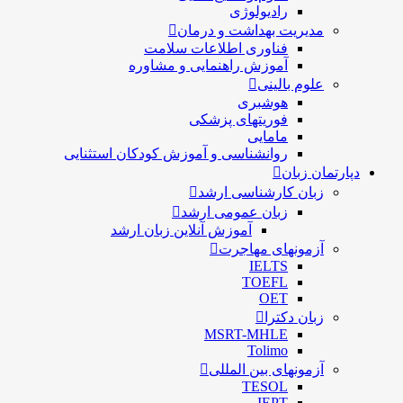
رادیولوژی
مدیریت بهداشت و درمان
فناوری اطلاعات سلامت
آموزش راهنمایی و مشاوره
علوم بالینی
هوشبری
فوریتهای پزشکی
مامایی
روانشناسی و آموزش کودکان استثنایی
دپارتمان زبان
زبان کارشناسی ارشد
زبان عمومی ارشد
آموزش آنلاین زبان ارشد
آزمونهای مهاجرت
IELTS
TOEFL
OET
زبان دکترا
MSRT-MHLE
Tolimo
آزمونهای بین المللی
TESOL
IEPT