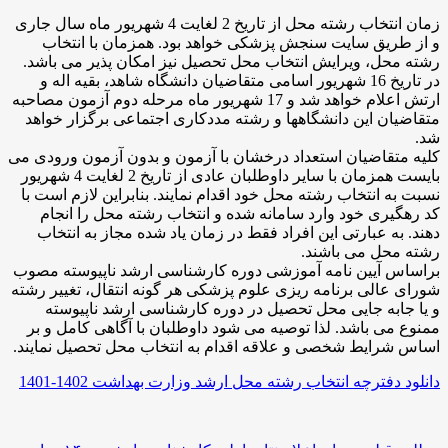
زمان انتخاب رشته محل از تاریخ 2 لغایت 4 شهریور ماه سال جاری
و از طریق سایت سنجش پزشکی خواهد بود. همزمان با انتخاب
رشته محل، ویرایش انتخاب محل تحصیل نیز امکان پذیر می باشد.
در تاریخ 16 شهریور اسامی متقاضیان دانشگاه شاهد، بقیه اله و
ارتش اعلام خواهد شد و 17 شهریور ماه مرحله دوم آزمون مصاحبه
متقاضیان این دانشگاهها و رشته مددکاری اجتماعی برگزار خواهد
شد.
کلیه متقاضیان استعداد درخشان با آزمون و بدون آزمون ورودی می
بایست همزمان با سایر داوطلبان عادی از تاریخ 2 لغایت 4 شهریور
نسبت به انتخاب رشته محل خود اقدام نمایند. بنابراین لازم است با
کد رهگیری خود وارد سامانه شده و انتخاب رشته محل را انجام
دهند. به عبارتی این افراد فقط در زمان یاد شده مجاز به انتخاب
رشته محل می باشند.
براساس آیین نامه آموزشی دوره کارشناسی ارشد ناپیوسته مصوب
شورای عالی برنامه ریزی علوم پزشکی هر گونه انتقال، تغییر رشته
و یا جابه جایی محل تحصیل در دوره کارشناسی ارشد ناپیوسته
ممنوع می باشد. لذا توصیه می شود داوطلبان با آگاهی کامل و بر
اساس شرایط شخصی و علاقه اقدام به انتخاب محل تحصیل نمایند.
دانلود دفترچه انتخاب رشته محل ارشد وزارت بهداشت 1402-1401