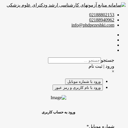
02188802153
02188940962
info@phdpezeshki.com
جستجو
ورود | ثبت نام
×
ورود با شماره موبایل
ورود با نام کاربری و رمز عبور
ورود به حساب کاربری
شماره موبایل
*