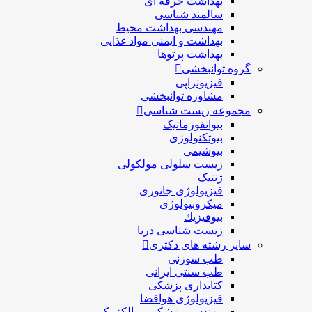
بهداشت حرفه ای
سالمند شناسی
مهندسی بهداشت محيط
بهداشت و ایمنی مواد غذایی
بهداشت پرتوها
گروه توانبخشی
فیزیوتراپی
مشاوره توانبخشی
مجموعه زیست شناسی
بیوانفورماتیک
بیوتکنولوژی
بیوشیمی
زیست سلولی مولکولی
ژنتیک
فیزیولوژی جانوری
میکروبیولوژی
بيوفيزيك
زیست شناسی دریا
سایر رشته های دکتری
طب سوزنی
طب سنتی ایرانی
کتابداری پزشکی
فیزیولوژی هوافضا
مهندسی پزشکی بیوالکتریک