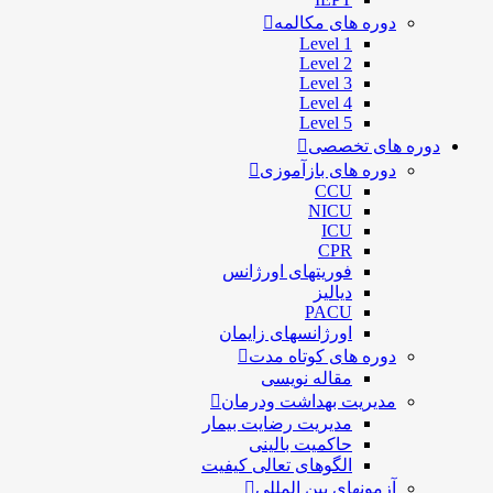
دوره های مکالمه
Level 1
Level 2
Level 3
Level 4
Level 5
دوره های تخصصی
دوره های بازآموزی
CCU
NICU
ICU
CPR
فوریتهای اورژانس
دیالیز
PACU
اورژانسهای زایمان
دوره های کوتاه مدت
مقاله نویسی
مدیریت بهداشت ودرمان
مديريت رضايت بيمار
حاكميت بالينی
الگوهای تعالی کيفيت
آزمونهای بین المللی