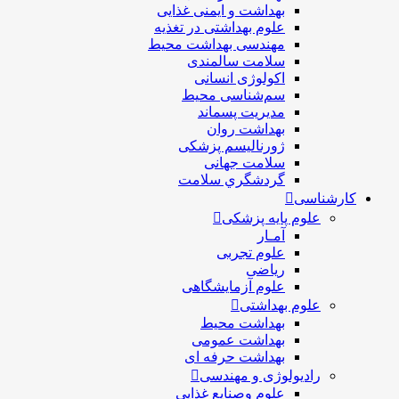
بهداشت و ایمنی غذایی
علوم بهداشتی در تغذیه
مهندسی بهداشت محيط
سلامت سالمندی
اکولوژی انسانی
سم‌شناسی محیط
مدیریت پسماند
بهداشت روان
ژورنالیسم پزشکی
سلامت جهانی
گردشگري سلامت
کارشناسی
علوم پایه پزشکی
آمـار
علوم تجربی
ریاضی
علوم آزمایشگاهی
علوم بهداشتی
بهداشت محیط
بهداشت عمومی
بهداشت حرفه ای
رادیولوژی و مهندسی
علوم وصنایع غذایی