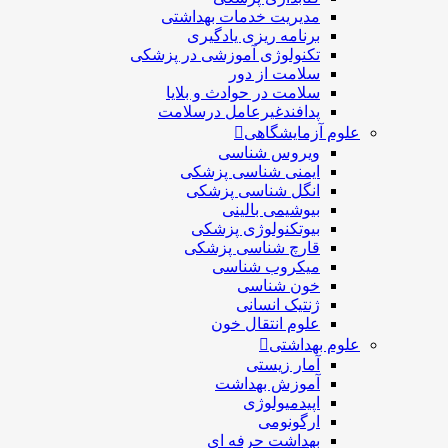
مديريت خدمات بهداشتی
برنامه ریزی یادگیری
تکنولوژی آموزشی در پزشکی
سلامت از دور
سلامت در حوادث و بلایا
پدافندغیرعامل درسلامت
علوم آزمایشگاهی
ویروس شناسی
ایمنی شناسی پزشكی
انگل شناسی پزشکی
بیوشیمی بالینی
بیوتکنولوژی پزشکی
قارچ شناسی پزشکی
ميكروب شناسی
خون شناسی
ژنتیک انسانی
علوم انتقال خون
علوم بهداشتی
آمار زیستی
آموزش بهداشت
اپیدمیولوژی
ارگونومی
بهداشت حرفه ای