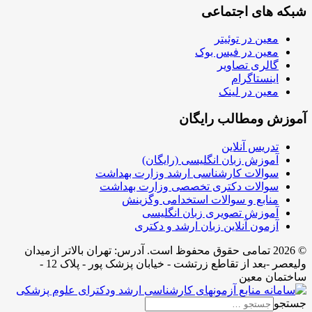
شبکه های اجتماعی
معین در توئیتر
معین در فیس بوک
گالری تصاویر
اینستاگرام
معین در لینک
آموزش ومطالب رایگان
تدریس آنلاین
آموزش زبان انگلیسی (رایگان)
سوالات کارشناسی ارشد وزارت بهداشت
سوالات دکتری تخصصی وزارت بهداشت
منابع و سوالات استخدامی وگزینش
آموزش تصویری زبان انگلیسی
آزمون آنلاین زبان ارشد و دکتری
© 2026 تمامی حقوق محفوظ است. آدرس:‌ تهران بالاتر ازمیدان
ولیعصر -بعد از تقاطع زرتشت - خیابان پزشک پور - پلاک 12 -
ساختمان معین
جستجو