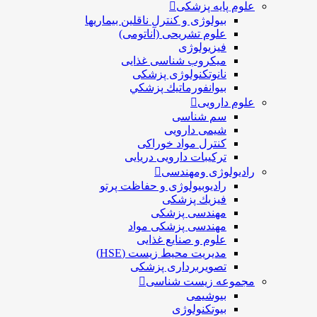
علوم پایه پزشکی
بیولوژی و کنترل ناقلین بیماریها
علوم تشریحی (آناتومی)
فیزیولوژی
ميكروب شناسی غذایی
نانوتکنولوژی پزشکی
بيوانفورماتيك پزشكي
علوم دارویی
سم شناسی
شیمی دارویی
کنترل مواد خوراکی
ترکیبات دارویی دریایی
رادیولوژی ومهندسی
رادیوبیولوژی و حفاظت پرتو
فيزيك پزشکی
مهندسی پزشکی
مهندسی پزشکی مواد
علوم و صنايع غذایی
مدیریت محیط زیست (HSE)
تصویربرداری پزشکی
مجموعه زیست شناسی
بیوشیمی
بیوتکنولوژی