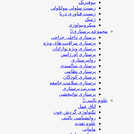
بیوفیزیک
زیست سلولی مولکولی
زیست فناوری دریا
ژنتیک
میکروبیولوژی
مجموعه پرستاری
پرستاری داخلی جراحی
پرستاری مراقبت های ويژه
پرستاری ويژه نوازادان
پرستاری اورژانس
روانپرستاری
پرستاری سالمندی
پرستاری نظامی
پرستاری کودکان
پرستاری سلامت جامعه
مدیریت پرستاری
پرستاری توانبخشی
علوم بالینی
اتاق عمل
تکنولوژی گردش خون
روانشناسی بالینی
علوم تغذیه
مامایی