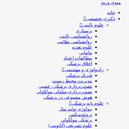
منوی ورود
خانه
دکتری تخصصی
علوم بالینی
پرستاری
روانشناسی بالینی
روانشناسی نظامی
علوم تغذیه
مامایی
مطالعات اعتیاد
اخلاق پزشکی
رادیولوژی و مهندسی
فيزيك پزشکی
مدیریت محیط زیست
تصویربرداری پزشکی- عصبی
تصویربرداری-سلولی مولکولی
هوش مصنوعی در پزشکی
علوم پایه پزشکی
بیولوژی تولید مثل
پروتئومیکس
پزشکی مولکولی
علوم تشریحی (آناتومی)