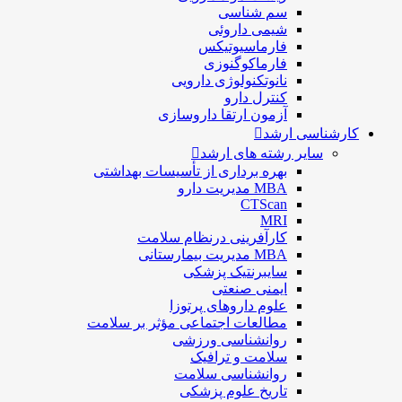
سم شناسی
شيمی داروئی
فارماسيوتيكس
فارماكوگنوزی
نانوتکنولوژی دارویی
كنترل دارو
آزمون ارتقا داروسازی
کارشناسی ارشد
سایر رشته های ارشد
بهره برداری از تأسیسات بهداشتی
MBA مدیریت دارو
CTScan
MRI
کارآفرینی درنظام سلامت
MBA مدیریت بیمارستانی
سایبرنتیک پزشکی
ایمنی صنعتی
علوم داروهای پرتوزا
مطالعات اجتماعی مؤثر بر سلامت
روانشناسی ورزشی
سلامت و ترافیک
روانشناسی سلامت
تاریخ علوم پزشکی